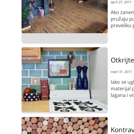
april 27, 2017
Ako zanema
pružaju pu
preveliku 
Pročitaj više
Otkrijt
mart 31, 2017
Iako se ug
materijal 
lagana i vi
Pročitaj više
Kontrav