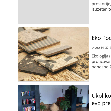
prostorije
izuzetan t
Pročitaj više
Eko Pod
avgust 30, 201
Ekologija 
proučavanj
odnosno ž
Pročitaj više
Ukoliko
evo pre