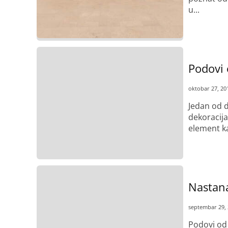
u...
Pročitaj više
Podovi 
oktobar 27, 20
Jedan od d
dekoracij
element kao
Pročitaj više
Nastana
septembar 29,
Podovi od 