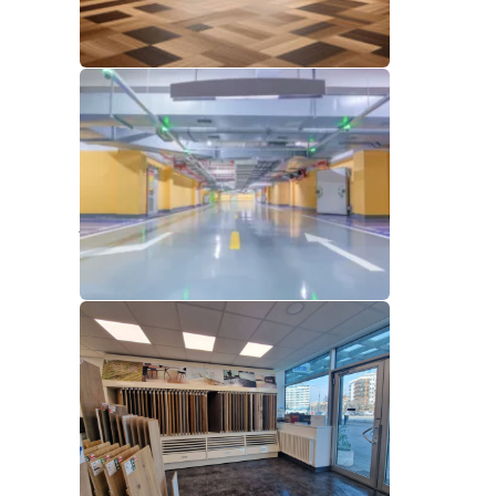
Najlepši su mi tamni
podovi, ali da li su stvarno
dobar izbor?
jul 2, 2026
Antistatički podovi i zdravi
materijali za bezbedan
enterijer
april 28, 2026