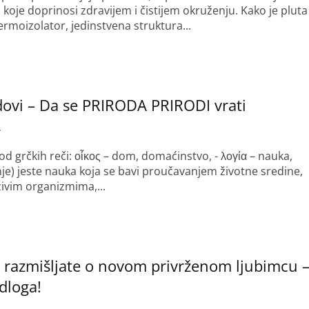
, koje doprinosi zdravijem i čistijem okruženju. Kako je pluta
ermoizolator, jedinstvena struktura...
ovi – Da se PRIRODA PRIRODI vrati
7
(od grčkih reči: οἶκος – dom, domaćinstvo, - λογία – nauka,
e) jeste nauka koja se bavi proučavanjem životne sredine,
ivim organizmima,...
 razmišljate o novom privrženom ljubimcu 
dloga!