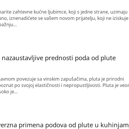
rite zahtevne kućne ljubimce, koji s jedne strane, uzimaju a
no, iznenadićete se vašem novom prijatelju, koji ne iziskuje
pažnju...
e nazaustavljive prednosti poda od plute
lavnom povezuje sa vinskim zapušačima, pluta je prirodni
poznat po svojoj elastičnosti i nepropustljivosti. Pluta je ve
soko je...
erzna primena podova od plute u kuhinjam