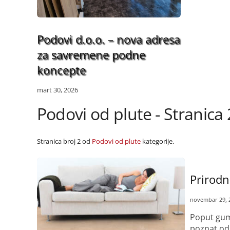
Podovi d.o.o. – nova adresa
za savremene podne
koncepte
mart 30, 2026
Podovi od plute - Stranica 
Stranica broj 2 od
Podovi od plute
kategorije.
Prirodn
novembar 29, 
Poput gume
poznat od 