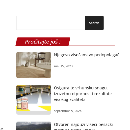
Pročitajte još :
Njegovo visočanstvo podopolagač
maj 15, 2023
Osigurajte vrhunsku snagu,
izuzetnu otpornost i rezultate
visokog kvaliteta
septembar 5, 2024
Otvoren najduži viseći pešački
en