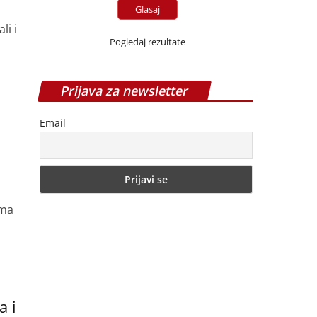
li i
Pogledaj rezultate
Prijava za newsletter
Email
oma
a i