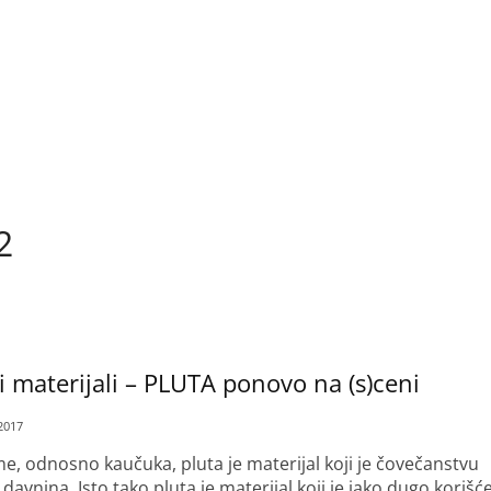
2
i materijali – PLUTA ponovo na (s)ceni
2017
, odnosno kaučuka, pluta je materijal koji je čovečanstvu
davnina. Isto tako pluta je materijal koji je jako dugo korišć