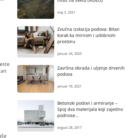
most na svetu (VIDEO)
maj 3, 2021
Zvučna izolacija podova: Bitan
korak ka mirnom i udobnom
prostoru
januar 24, 2025
este
Završna obrada i uljenje drvenih
žan
podova
januar 18, 2021
Betonski podovi i armiranje –
Spoj dva materijala koji zajedno
podnose...
avgust 28, 2017
aše