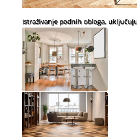
Istraživanje podnih obloga, uključuju
reciklirane materijale
jul 21, 2026
Zašto je drvo večiti prvi
izbor?
jul 10, 2026