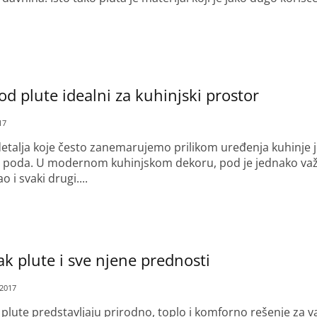
od plute idealni za kuhinjski prostor
17
etalja koje često zanemarujemo prilikom uređenja kuhinje j
a poda. U modernom kuhinjskom dekoru, pod je jednako va
 i svaki drugi....
k plute i sve njene prednosti
 2017
plute predstavljaju prirodno, toplo i komforno rešenje za v