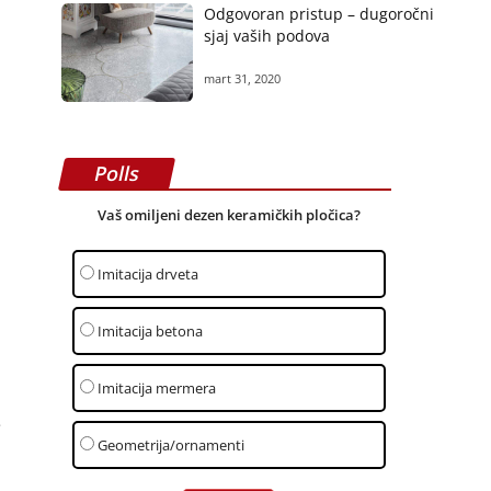
Odgovoran pristup – dugoročni
sjaj vaših podova
mart 31, 2020
Polls
Vaš omiljeni dezen keramičkih pločica?
Imitacija drveta
Imitacija betona
Imitacija mermera
–
Geometrija/ornamenti