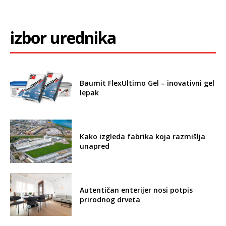
I WANT IN
I've read and accept the
Privacy Policy
.
u trendu
Pluta – čudo na podu i zidu
Pluta – ekološki materijal bez premca