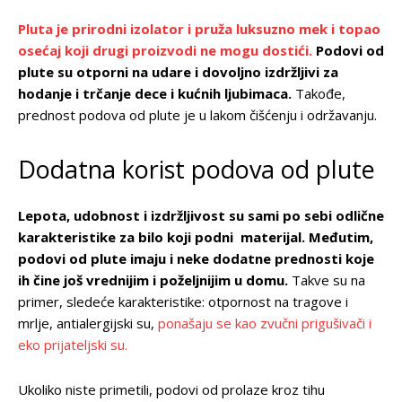
Pluta je prirodni izolator i pruža luksuzno mek i topao
osećaj koji drugi proizvodi ne mogu dostići.
Podovi od
plute su otporni na udare i dovoljno izdržljivi za
hodanje i trčanje dece i kućnih ljubimaca.
Takođe,
prednost podova od plute je u lakom čišćenju i održavanju.
Dodatna korist podova od plute
Lepota, udobnost i izdržljivost su sami po sebi odlične
karakteristike za bilo koji podni materijal. Međutim,
podovi od plute imaju i neke dodatne prednosti koje
ih čine još vrednijim i poželjnijim u domu.
Takve su na
primer, sledeće karakteristike: otpornost na tragove i
mrlje, antialergijski su,
ponašaju se kao zvučni prigušivači i
eko prijateljski su.
Ukoliko niste primetili, podovi od prolaze kroz tihu