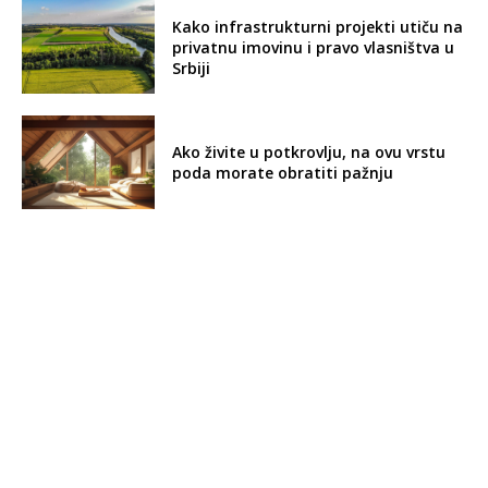
Pluta i linoleum sve popularniji –
Prirodni podovi
Pluta – Zanemareni biser među
prirodnim podovima
Linoleum, vinil i pluta u prostorima za
decu