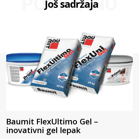
Početna
Marketing
Adresar
Pretplata
O nama
Arhiva
Kontakt
O nama
Mi smo mladi tim entuzijasta koji je 2008. godine pokrenuo
časopis i portal “PODOVI” jer smatramo da se ovoj oblasti
ne posvećuje dovoljno pažnje i da podovi, generalno,
zaslužuju svoje glasilo i stručni portal. Okupljamo stručnjake
i ozbiljne proizvođače i distributere kako bismo čitaocima
našeg časopisa i portala omogućili da na jednom mestu
pronađu stručnu pomoć i da se informišu o trendovima iz
ove oblasti. Časopis je print i web izdanje i stiže na 5.000
pažljivo izabranih adresa, dok web izdanje šaljemo na
preko 18.000 email adresa.