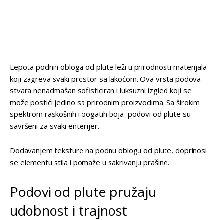
Lepota podnih obloga od plute leži u prirodnosti materijala
koji zagreva svaki prostor sa lakoćom. Ova vrsta podova
stvara nenadmašan sofisticiran i luksuzni izgled koji se
može postići jedino sa prirodnim proizvodima. Sa širokim
spektrom raskošnih i bogatih boja podovi od plute su
savršeni za svaki enterijer.
Dodavanjem teksture na podnu oblogu od plute, doprinosi
se elementu stila i pomaže u sakrivanju prašine.
Podovi od plute pružaju
udobnost i trajnost