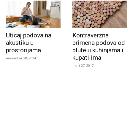
Uticaj podova na
Kontraverzna
akustiku u
primena podova od
prostorijama
plute u kuhinjama i
kupatilima
novembar 28, 2024
mart 27, 2017
izbor urednika
Baumit FlexUltimo Gel – inovativni gel