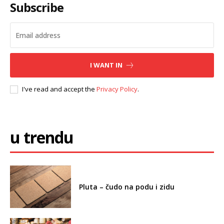
Kako izgleda fabrika koja
razmišlja unapred