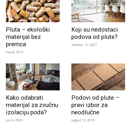
Pluta – ekološki
Koji su nedostaci
materijal bez
podova od plute?
premca
oktobar 11, 2021
maj 8, 2012
Kako odabrati
Podovi od plute –
materijal za zvučnu
pravi izbor za
izolaciju poda?
neodlučne
jun 4, 2025
avgust 17, 2015