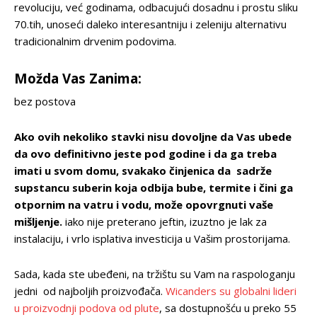
revoluciju, već godinama, odbacujući dosadnu i prostu sliku
70.tih, unoseći daleko interesantniju i zeleniju alternativu
tradicionalnim drvenim podovima.
Možda Vas Zanima:
bez postova
Ako ovih nekoliko stavki nisu dovoljne da Vas ubede
da ovo definitivno jeste pod godine i da ga treba
imati u svom domu, svakako činjenica da sadrže
supstancu suberin koja odbija bube, termite i čini ga
otpornim na vatru i vodu, može opovrgnuti vaše
mišljenje.
iako nije preterano jeftin, izuztno je lak za
instalaciju, i vrlo isplativa investicija u Vašim prostorijama.
Sada, kada ste ubeđeni, na tržištu su Vam na raspologanju
jedni od najboljih proizvođača.
Wicanders su globalni lideri
u proizvodnji podova od plute
, sa dostupnošću u preko 55