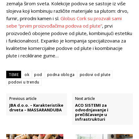
zemalja širom sveta. Kolekcije podova se sastoje iz više
slojeva koji kombinuju različite materijale sa plutom: drvo,
furnir, prirodni kamen i sl.
Globus Cork su prozvali sami
sebe “prvim proizvođačima podova od plute”
, prvi
proizvodeći obojene podove od plute, kombinujući estetiku
i funkcionalnost. Expanko je kompanija specijalizovana za
kvalitetne komercijalne podove od plute i koombinacije
plute i reciklirane gume…
TEME
ok
pod
podna obloga
podovi od plute
podovi u trendu
Previous article
Next article
JBA d.o.o. – Karakteristike
ACO SISTEMI za
drveta – MASSARANDUBA
odvodnjavanje i
prečišćavanje u
infrastrukturi