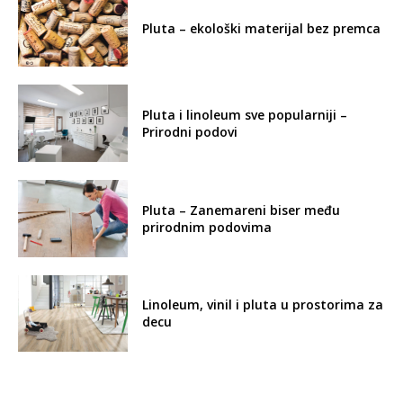
Autentičan enterijer nosi potpis
prirodnog drveta
Kako infrastrukturni projekti