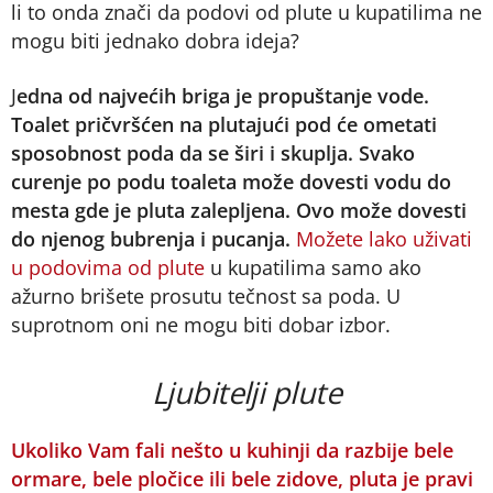
li to onda znači da podovi od plute u kupatilima ne
mogu biti jednako dobra ideja?
J
edna od najvećih briga je propuštanje vode.
Toalet pričvršćen na plutajući pod će ometati
sposobnost poda da se širi i skuplja. Svako
curenje po podu toaleta može dovesti vodu do
mesta gde je pluta zalepljena. Ovo može dovesti
do njenog bubrenja i pucanja.
Možete lako uživati
u podovima od plute
u kupatilima samo ako
ažurno brišete prosutu tečnost sa poda. U
suprotnom oni ne mogu biti dobar izbor.
Ljubitelji plute
Ukoliko Vam fali nešto u kuhinji da razbije bele
ormare, bele pločice ili bele zidove, pluta je pravi