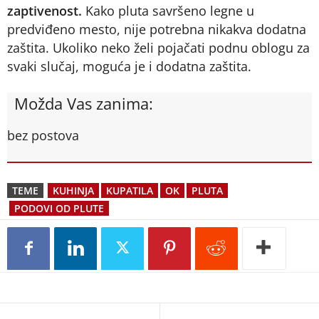
zaptivenost.
Kako pluta savršeno legne u
predviđeno mesto, nije potrebna nikakva dodatna
zaštita. Ukoliko neko želi pojačati podnu oblogu za
svaki slučaj, moguća je i dodatna zaštita.
Možda Vas zanima:
bez postova
TEME
KUHINJA
KUPATILA
OK
PLUTA
PODOVI OD PLUTE