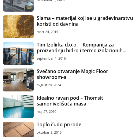
Slama – materijal koji se u građevinarstvu
koristi od davnina
mart 24, 2015
Tim Izolirka d.o.o. – Kompanija za
proizvodnju hidro i termo izolacionih...
septembar 1, 2016
Svečano otvaranje Magic Floor
showroom-a
avgust 28, 2024
Idealno ravan pod – Thomsit
samonivelišuća masa
maj 27, 2010
Toplo čudo prirode
oktobar 8, 2015