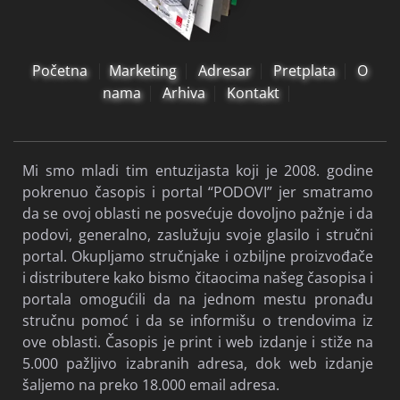
Početna
Marketing
Adresar
Pretplata
O
nama
Arhiva
Kontakt
Mi smo mladi tim entuzijasta koji je 2008. godine
pokrenuo časopis i portal “PODOVI” jer smatramo
da se ovoj oblasti ne posvećuje dovoljno pažnje i da
podovi, generalno, zaslužuju svoje glasilo i stručni
portal. Okupljamo stručnjake i ozbiljne proizvođače
i distributere kako bismo čitaocima našeg časopisa i
portala omogućili da na jednom mestu pronađu
stručnu pomoć i da se informišu o trendovima iz
ove oblasti. Časopis je print i web izdanje i stiže na
5.000 pažljivo izabranih adresa, dok web izdanje
šaljemo na preko 18.000 email adresa.