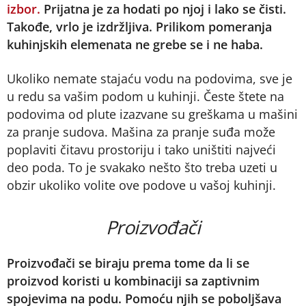
izbor.
Prijatna je za hodati po njoj i lako se čisti.
Takođe, vrlo je izdržljiva. Prilikom pomeranja
kuhinjskih elemenata ne grebe se i ne haba.
Ukoliko nemate stajaću vodu na podovima, sve je
u redu sa vašim podom u kuhinji. Česte štete na
podovima od plute izazvane su greškama u mašini
za pranje sudova. Mašina za pranje suđa može
poplaviti čitavu prostoriju i tako uništiti najveći
deo poda. To je svakako nešto što treba uzeti u
obzir ukoliko volite ove podove u vašoj kuhinji.
Proizvođači
Proizvođači se biraju prema tome da li se
proizvod koristi u kombinaciji sa zaptivnim
spojevima na podu. Pomoću njih se poboljšava