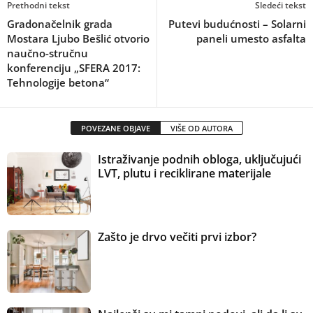
Prethodni tekst
Sledeći tekst
Gradonačelnik grada
Putevi budućnosti – Solarni
Mostara Ljubo Bešlić otvorio
paneli umesto asfalta
naučno-stručnu
konferenciju „SFERA 2017:
Tehnologije betona“
POVEZANE OBJAVE
VIŠE OD AUTORA
Istraživanje podnih obloga, uključujući
LVT, plutu i reciklirane materijale
Zašto je drvo večiti prvi izbor?