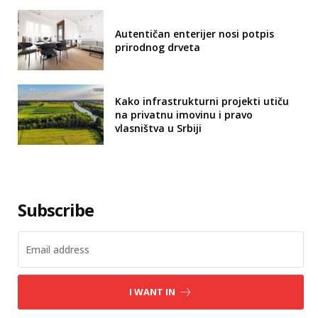
Autentičan enterijer nosi potpis
prirodnog drveta
Kako infrastrukturni projekti utiču
na privatnu imovinu i pravo
vlasništva u Srbiji
Subscribe
I WANT IN