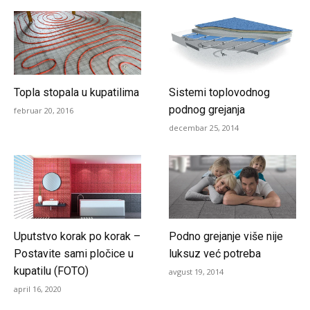
Topla stopala u kupatilima
Sistemi toplovodnog
podnog grejanja
februar 20, 2016
decembar 25, 2014
Uputstvo korak po korak –
Podno grejanje više nije
Postavite sami pločice u
luksuz već potreba
kupatilu (FOTO)
avgust 19, 2014
april 16, 2020