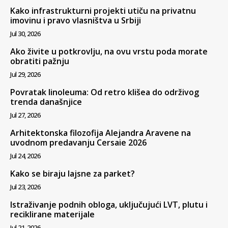
Kako infrastrukturni projekti utiču na privatnu
imovinu i pravo vlasništva u Srbiji
Jul 30, 2026
Ako živite u potkrovlju, na ovu vrstu poda morate
obratiti pažnju
Jul 29, 2026
Povratak linoleuma: Od retro klišea do održivog
trenda današnjice
Jul 27, 2026
Arhitektonska filozofija Alejandra Aravene na
uvodnom predavanju Cersaie 2026
Jul 24, 2026
Kako se biraju lajsne za parket?
Jul 23, 2026
Istraživanje podnih obloga, uključujući LVT, plutu i
reciklirane materijale
Jul 21, 2026