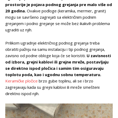
prostorije je pojava podnog grejanja pre malo više od
20 godina.
Ovakve podloge (keramika, mermer, granit)
mogu se savršeno zagrejati sa električnim podnim
grejanjem i podno grejanje se može bez ikakvih problema
ugraditi uz njih.
Prilikom ugradnje električnog podnog grejanja treba
obratiti pažnju na samu instalaciju i tip podnog grejanja,
zavisno od podne obloge koja će se koristiti.
U zavisnosti
od izbora, grejni kablovi ili grejne mreže, postavljaju
se direktno ispod pločica i samim tim osiguravaju
toplotu poda, kao i ugodnu sobnu temperaturu.
Keramičke pločice
brzo gube toplinu, ali se i brzo
zagrejavaju kada su grejni kablovi ili mreže smešteni
direktno ispod njih.