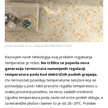
Zorka-keramika d.o.o., serija pločica ANA ROCK 33×33
Razvojem novih tehnologija ovaj problem regulisanja
temperatue je rešen.
Na tržištu se pojavila nova
generacija termostata namenjenih regulaciji
temperature poda kod električnih podnih grejanja.
Ovi termostati poseduju temperaturne senzore koji se
postavljaju u pod i tako precizno regulišu temperaturu u
svakoj prostoriji posebno, na nivou zadatih vrednosti.
Ugodna temperatura poda zavisi od vrste podnih obloga, a
za keramičke pločice i kamen to je od 26–29ºC. Pravilan