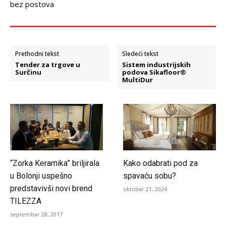
bez postova
Prethodni tekst
Sledeći tekst
Tender za trgove u
Sistem industrijskih
Surčinu
podova Sikafloor®
MultiDur
“Zorka Keramika” briljirala
Kako odabrati pod za
u Bolonji uspešno
spavaću sobu?
predstavivši novi brend
oktobar 21, 2024
TILEZZA
septembar 28, 2017