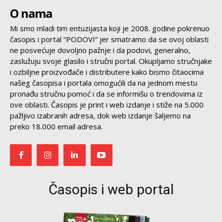
O nama
Mi smo mladi tim entuzijasta koji je 2008. godine pokrenuo
časopis i portal “PODOVI” jer smatramo da se ovoj oblasti
ne posvećuje dovoljno pažnje i da podovi, generalno,
zaslužuju svoje glasilo i stručni portal. Okupljamo stručnjake
i ozbiljne proizvođače i distributere kako bismo čitaocima
našeg časopisa i portala omogućili da na jednom mestu
pronađu stručnu pomoć i da se informišu o trendovima iz
ove oblasti. Časopis je print i web izdanje i stiže na 5.000
pažljivo izabranih adresa, dok web izdanje šaljemo na
preko 18.000 email adresa.
Časopis i web portal