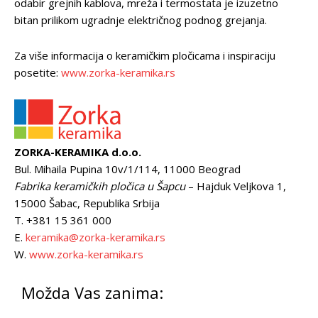
odabir grejnih kablova, mreža i termostata je izuzetno
bitan prilikom ugradnje električnog podnog grejanja.
Za više informacija o keramičkim pločicama i inspiraciju
posetite:
www.zorka-keramika.rs
ZORKA-KERAMIKA d.o.o.
Bul. Mihaila Pupina 10v/1/114, 11000 Beograd
Fabrika keramičkih pločica u Šapcu
– Hajduk Veljkova 1,
15000 Šabac, Republika Srbija
T. +381 15 361 000
E.
keramika@zorka-keramika.rs
W.
www.zorka-keramika.rs
Možda Vas zanima: