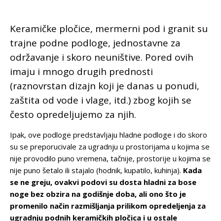
Keramičke pločice, mermerni pod i granit su
trajne podne podloge, jednostavne za
održavanje i skoro neuništive. Pored ovih
imaju i mnogo drugih prednosti
(raznovrstan dizajn koji je danas u ponudi,
zaštita od vode i vlage, itd.) zbog kojih se
često opredeljujemo za njih.
Ipak, ove podloge predstavljaju hladne podloge i do skoro
su se preporucivale za ugradnju u prostorijama u kojima se
nije provodilo puno vremena, tačnije, prostorije u kojima se
nije puno šetalo ili stajalo (hodnik, kupatilo, kuhinja).
Kada
se ne greju, ovakvi podovi su dosta hladni za bose
noge bez obzira na godišnje doba, ali ono što je
promenilo način razmišljanja prilikom opredeljenja za
ugradnju podnih keramičkih pločica i u ostale