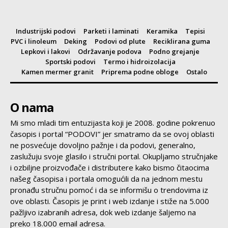
Industrijski podovi
Parketi i laminati
Keramika
Tepisi
PVC i linoleum
Deking
Podovi od plute
Reciklirana guma
Lepkovi i lakovi
Održavanje podova
Podno grejanje
Sportski podovi
Termo i hidroizolacija
Kamen mermer granit
Priprema podne obloge
Ostalo
O nama
Mi smo mladi tim entuzijasta koji je 2008. godine pokrenuo
časopis i portal “PODOVI” jer smatramo da se ovoj oblasti
ne posvećuje dovoljno pažnje i da podovi, generalno,
zaslužuju svoje glasilo i stručni portal. Okupljamo stručnjake
i ozbiljne proizvođače i distributere kako bismo čitaocima
našeg časopisa i portala omogućili da na jednom mestu
pronađu stručnu pomoć i da se informišu o trendovima iz
ove oblasti. Časopis je print i web izdanje i stiže na 5.000
pažljivo izabranih adresa, dok web izdanje šaljemo na
preko 18.000 email adresa.