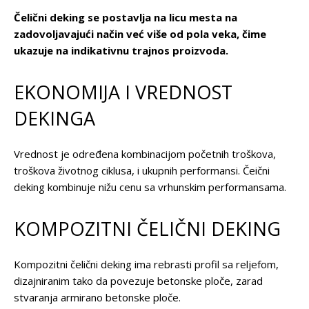
Čelični deking se postavlja na licu mesta na
zadovoljavajući način već više od pola veka, čime
ukazuje na indikativnu trajnos proizvoda.
EKONOMIJA I VREDNOST
DEKINGA
Vrednost je određena kombinacijom početnih troškova,
troškova životnog ciklusa, i ukupnih performansi. Čeični
deking kombinuje nižu cenu sa vrhunskim performansama.
KOMPOZITNI ČELIČNI DEKING
Kompozitni čelični deking ima rebrasti profil sa reljefom,
dizajniranim tako da povezuje betonske ploče, zarad
stvaranja armirano betonske ploče.