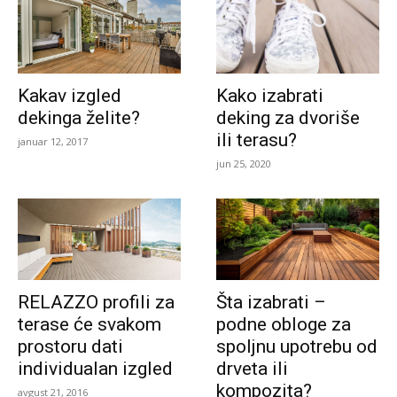
Kakav izgled
Kako izabrati
dekinga želite?
deking za dvoriše
ili terasu?
januar 12, 2017
jun 25, 2020
RELAZZO profili za
Šta izabrati –
terase će svakom
podne obloge za
prostoru dati
spoljnu upotrebu od
individualan izgled
drveta ili
kompozita?
avgust 21, 2016