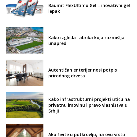
Baumit FlexUltimo Gel – inovativni gel
lepak
Kako izgleda fabrika koja razmišlja
unapred
Autentičan enterijer nosi potpis
prirodnog drveta
Kako infrastrukturni projekti utiču na
privatnu imovinu i pravo vlasništva u
Srbiji
Ako živite u potkrovlju, na ovu vrstu