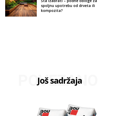
Šta izabrati – podne obloge za
spoljnu upotrebu od drveta ili
kompozita?
POVEZANO
Još sadržaja