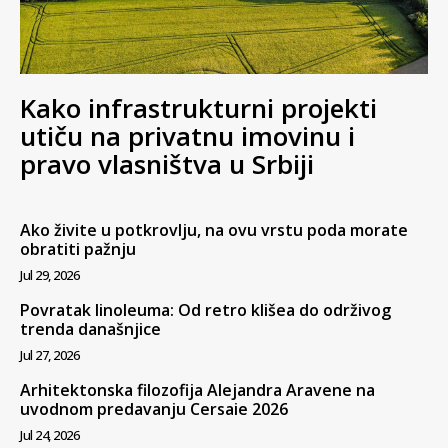
Kako infrastrukturni projekti
utiču na privatnu imovinu i
pravo vlasništva u Srbiji
Ako živite u potkrovlju, na ovu vrstu poda morate
obratiti pažnju
Jul 29, 2026
Povratak linoleuma: Od retro klišea do održivog
trenda današnjice
Jul 27, 2026
Arhitektonska filozofija Alejandra Aravene na
uvodnom predavanju Cersaie 2026
Jul 24, 2026