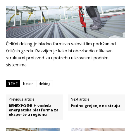
Čelični deking je hladno formiran valoviti lim podržan od
čeličnih greda. Razvijen je kako bi obezbedio efikasan
strukturni proizvod za upotrebu u krovnim i podnim
sistemima.
TEME
beton
deking
Previous article
Next article
RENEXPO®BiH vodeća
Podno grejanje na struju
energetska platforma za
eksperte u regionu