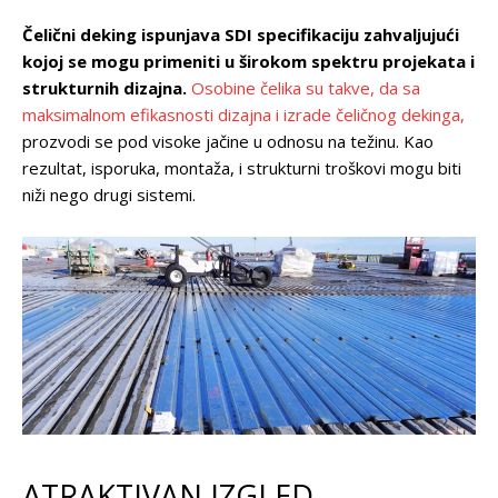
Čelični deking ispunjava SDI specifikaciju zahvaljujući
kojoj se mogu primeniti u širokom spektru projekata i
strukturnih dizajna.
Osobine čelika su takve, da sa
maksimalnom efikasnosti dizajna i izrade čeličnog dekinga,
prozvodi se pod visoke jačine u odnosu na težinu. Kao
rezultat, isporuka, montaža, i strukturni troškovi mogu biti
niži nego drugi sistemi.
ATRAKTIVAN IZGLED