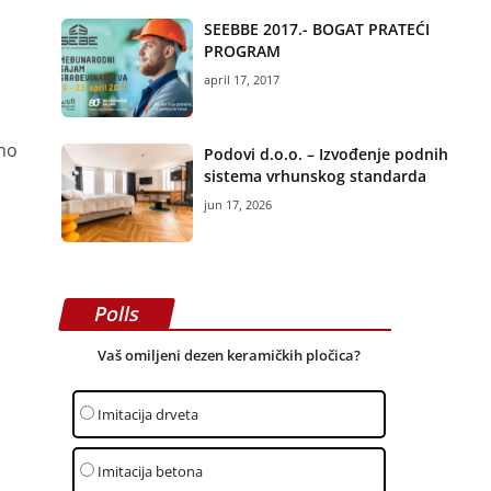
SEEBBE 2017.- BOGAT PRATEĆI
PROGRAM
april 17, 2017
mo
Podovi d.o.o. – Izvođenje podnih
sistema vrhunskog standarda
jun 17, 2026
Polls
Vaš omiljeni dezen keramičkih pločica?
Imitacija drveta
Imitacija betona