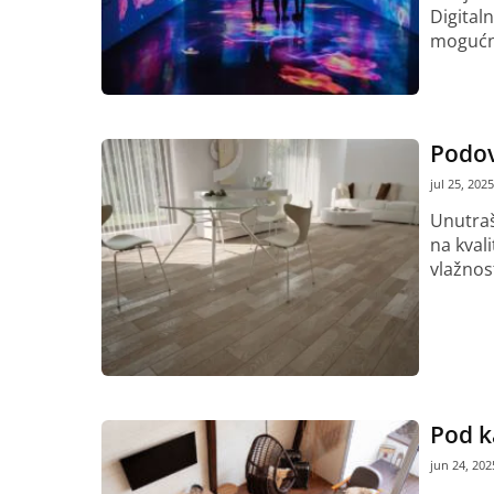
Digital
mogućno
Pročitaj vi
Podov
jul 25, 2025
Unutraš
na kval
vlažnost
Pročitaj vi
Pod k
jun 24, 202