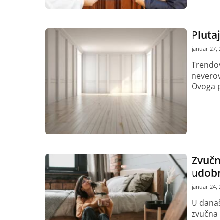
Plutaj
januar 27, 
Trendov
neverov
Ovoga p
Pročitaj vi
Zvučn
udob
januar 24, 
U današ
zvučna i