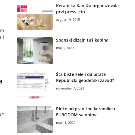
Keramika Kanjiža organizovala
prvi press trip
avgust 14, 2015
om
 i
Španski dizajn tuš kabina
maj 3, 2020
Šta biste želeli da pitate
a
Republički geodetski zavod?
novembar 7, 2022
Ploče od granitne keramike u
en
EURODOM salonima
mart 1, 2022