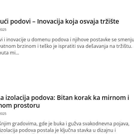
ući podovi – Inovacija koja osvaja tržište
2025
i i inovacije u domenu podova i njihove postavke se smenju
atnom brzinom i teško je ispratiti sva dešavanja na tržištu.
uta mi...
še
a izolacija podova: Bitan korak ka mirnom i
nom prostoru
2025
njim gradovima, gde je buka i gužva svakodnevna pojava,
zolacija podova postala je ključna stavka u dizajnu i