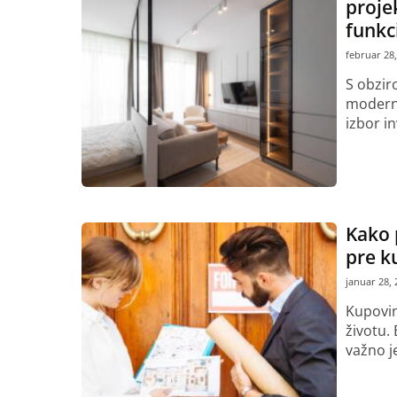
projek
funkc
februar 28,
S obzir
moderni
izbor in
Pročitaj vi
Kako 
pre k
januar 28, 
Kupovin
životu. 
važno je
Pročitaj vi