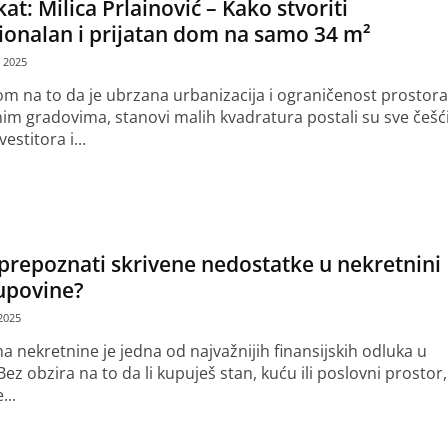
at: Milica Prlainović – Kako stvoriti
ionalan i prijatan dom na samo 34 m²
 2025
om na to da je ubrzana urbanizacija i ograničenost prostora
m gradovima, stanovi malih kvadratura postali su sve češć
vestitora i...
še
prepoznati skrivene nedostatke u nekretnini
upovine?
2025
a nekretnine je jedna od najvažnijih finansijskih odluka u
Bez obzira na to da li kupuješ stan, kuću ili poslovni prostor,
...
še