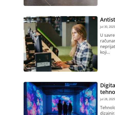
Antist
jul 30, 2025
U savre
računar
neprija
koji...
Pročitaj vi
Digit
tehno
jul 28, 2025
Tehnolo
dizajnir