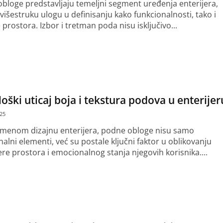
bloge predstavljaju temeljni segment uređenja enterijera,
 višestruku ulogu u definisanju kako funkcionalnosti, tako i
 prostora. Izbor i tretman poda nisu isključivo...
še
oški uticaj boja i tekstura podova u enterijer
025
menom dizajnu enterijera, podne obloge nisu samo
nalni elementi, već su postale ključni faktor u oblikovanju
re prostora i emocionalnog stanja njegovih korisnika....
še