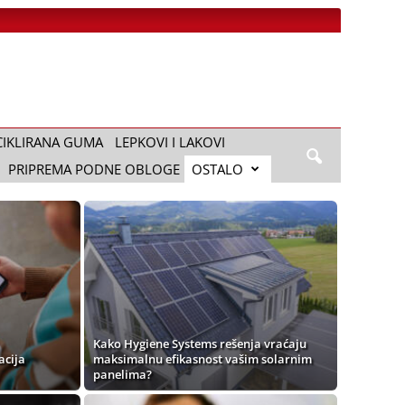
CIKLIRANA GUMA
LEPKOVI I LAKOVI
PRIPREMA PODNE OBLOGE
OSTALO
Kako Hygiene Systems rešenja vraćaju
acija
maksimalnu efikasnost vašim solarnim
panelima?