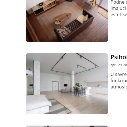
Podne o
imajući
estetike
Pročitaj vi
Psihol
april 29, 2
U savre
funkcio
atmosfe
Pročitaj vi