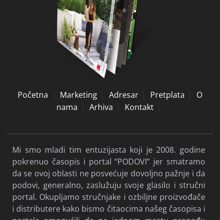
Početna
Marketing
Adresar
Pretplata
O
nama
Arhiva
Kontakt
Mi smo mladi tim entuzijasta koji je 2008. godine
pokrenuo časopis i portal “PODOVI” jer smatramo
da se ovoj oblasti ne posvećuje dovoljno pažnje i da
podovi, generalno, zaslužuju svoje glasilo i stručni
portal. Okupljamo stručnjake i ozbiljne proizvođače
i distributere kako bismo čitaocima našeg časopisa i