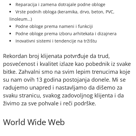
Reparacija i zamena dotrajale podne obloge
Vrste podnih obloga (keramika, drvo, beton, PVC,
linoleum…)
Podne obloge prema nameni i funkciji
Podne obloge prema izboru arhitekata i dizajnera
Inovativni sistemi i tendencije na tržištu
Rekordan broj klijenata potvrđuje da trud,
posvećenost i kvalitet izlaze kao pobednik iz svake
bitke. Zahvalni smo na svim lepim trenucima koje
su nam ovih 13 godina postojanja donele. Mi se
radujemo unapred i nastavljamo da dišemo za
svaku stranicu, svakog zadovoljnog klijenta i da
živimo za sve pohvale i reči podrške.
World Wide Web