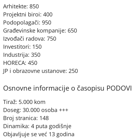
Arhitekte: 850
Projektni biroi: 400
Podopolagači: 950
Građevinske kompanije: 650
Izvođači radova: 750
Investitori: 150
Industrija: 350
HORECA: 450
JP i obrazovne ustanove: 250
Osnovne informacije o časopisu PODOVI
Tiraž: 5.000 kom
Doseg: 30.000 osoba +++
Broj stranica: 148
Dinamika: 4 puta godišnje
Objavljuje se već 13 godina