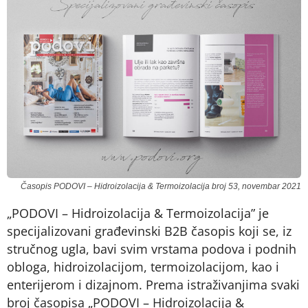
Časopis PODOVI – Hidroizolacija & Termoizolacija broj 53, novembar 2021
„PODOVI – Hidroizolacija & Termoizolacija” je
specijalizovani građevinski B2B časopis koji se, iz
stručnog ugla, bavi svim vrstama podova i podnih
obloga, hidroizolacijom, termoizolacijom, kao i
enterijerom i dizajnom. Prema istraživanjima svaki
broj časopisa „PODOVI – Hidroizolacija &