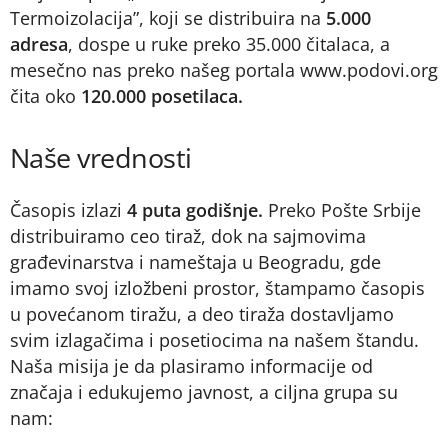
Termoizolacija”, koji se distribuira na
5.000
adresa
, dospe u ruke preko 35.000 čitalaca, a
mesečno nas preko našeg portala www.podovi.org
čita oko
120.000 posetilaca.
Naše vrednosti
Časopis izlazi
4 puta godišnje.
Preko Pošte Srbije
distribuiramo ceo tiraž, dok na sajmovima
građevinarstva i nameštaja u Beogradu, gde
imamo svoj izložbeni prostor, štampamo časopis
u povećanom tiražu, a deo tiraža dostavljamo
svim izlagačima i posetiocima na našem štandu.
Naša misija je da plasiramo informacije od
značaja i edukujemo javnost, a ciljna grupa su
nam: