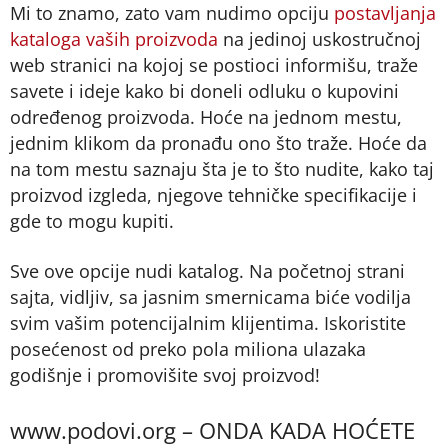
Mi to znamo, zato vam nudimo opciju
postavljanja
kataloga vaših proizvoda
na jedinoj uskostručnoj
web stranici na kojoj se postioci informišu, traže
savete i ideje kako bi doneli odluku o kupovini
određenog proizvoda. Hoće na jednom mestu,
jednim klikom da pronađu ono što traže. Hoće da
na tom mestu saznaju šta je to što nudite, kako taj
proizvod izgleda, njegove tehničke specifikacije i
gde to mogu kupiti.
Sve ove opcije nudi katalog. Na početnoj strani
sajta, vidljiv, sa jasnim smernicama biće vodilja
svim vašim potencijalnim klijentima. Iskoristite
posećenost od preko pola miliona ulazaka
godišnje i promovišite svoj proizvod!
www.podovi.org – ONDA KADA HOĆETE