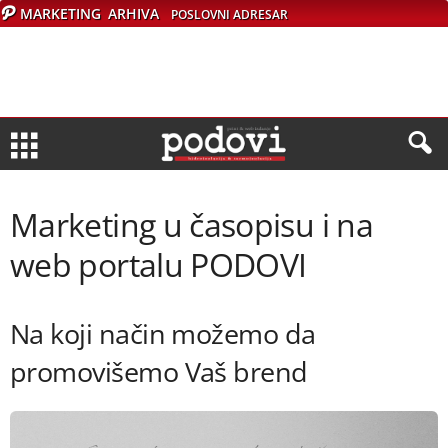
MARKETING
ARHIVA
POSLOVNI ADRESAR
Marketing u časopisu i na
web portalu PODOVI
Na koji način možemo da
promovišemo Vaš brend