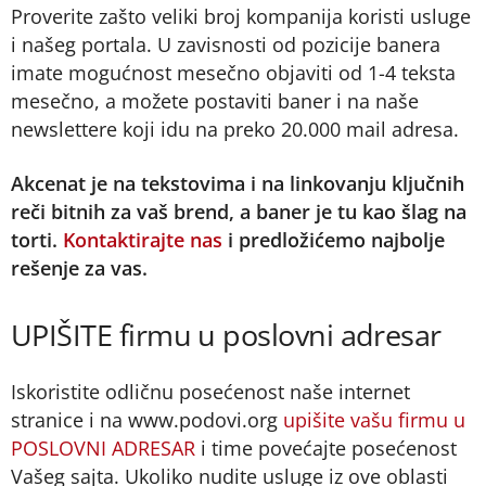
Proverite zašto veliki broj kompanija koristi usluge
i našeg portala. U zavisnosti od pozicije banera
imate mogućnost mesečno objaviti od 1-4 teksta
mesečno, a možete postaviti baner i na naše
newslettere koji idu na preko 20.000 mail adresa.
Akcenat je na tekstovima i na linkovanju ključnih
reči bitnih za vaš brend, a baner je tu kao šlag na
torti.
Kontaktirajte nas
i predložićemo najbolje
rešenje za vas.
UPIŠITE firmu u poslovni adresar
Iskoristite odličnu posećenost naše internet
stranice i na www.podovi.org
upišite vašu firmu u
POSLOVNI ADRESAR
i time povećajte posećenost
Vašeg sajta. Ukoliko nudite usluge iz ove oblasti