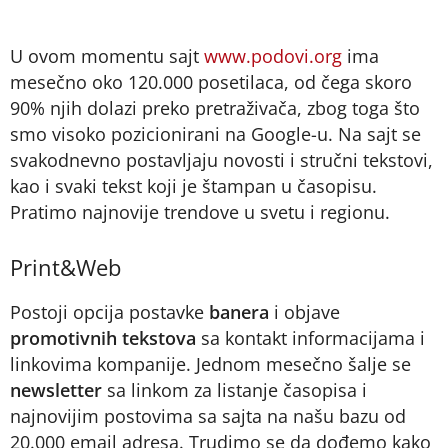
U ovom momentu sajt
www.podovi.org
ima
mesečno oko 120.000 posetilaca, od čega skoro
90% njih dolazi preko pretraživača, zbog toga što
smo visoko pozicionirani na Google-u. Na sajt se
svakodnevno postavljaju novosti i stručni tekstovi,
kao i svaki tekst koji je štampan u časopisu.
Pratimo najnovije trendove u svetu i regionu.
Print&Web
Postoji opcija postavke
banera
i objave
promotivnih tekstova
sa kontakt informacijama i
linkovima kompanije. Jednom mesečno šalje se
newsletter
sa linkom za listanje časopisa i
najnovijim postovima sa sajta na našu bazu od
20.000 email adresa. Trudimo se da dođemo kako