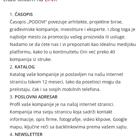
ČASOPIS
Časopis „PODOVI“ povezuje arhitekte, projektne biroe,
građevinske kompanije, investiture i eksperte. I zbog toga je
najbolje mesto za promociju vašeg proizvoda ili usluge.
Nadamo se da ćete nas i vi prepoznati kao idealnu medijsku
platformu, kako to u kontinuitetu čini već preko 40
kompanija iz struke.
KATALOG
Katalog vaše kompanije je postavljen na našu internet
stranicu tokom 12 meseci, tako da posetioci mogu da
prelistaju, čak i sa svojih mobilnih telefona.
POSLOVNI ADRESAR
Profil vaše kompanije je na našoj internet stranici.
Kompanija ima svoju stranicu koja sadrži kontakt
informacije, opis firme, fotografije, video klipove, Google
mapu, ključne reči sa backlinkovima prema vašem sajtu.
NEWSLETTER