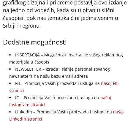
grafičkog dizajna i pripreme postavlja ovo izdanje
na jedno od vodećih, kada su u pitanju slični
časopisi, dok nas tematika čini jedinstvenim u
Srbiji i regionu.
Dodatne mogućnosti
INSERTACIJA – Mogućnost insertacije vašeg reklamnog
materijala u časopis
NEWSLETTER – Izrada i slanje personalizovanog
newslettera na našu bazu email adresa
FB – Promocija Vaših proizvoda i usluga na
našoj FB
stranici
IG – Promocija Vaših proizvoda i usluga na
našoj
Instagram stranici
LinkedIn – Promocija Vaših proizvoda i usluga na
našoj
LinkedIn stranici