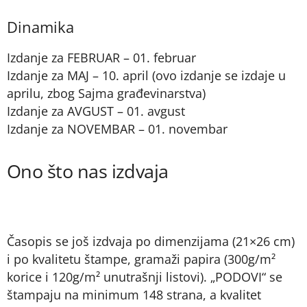
Dinamika
Izdanje za FEBRUAR – 01. februar
Izdanje za MAJ – 10. april (ovo izdanje se izdaje u
aprilu, zbog Sajma građevinarstva)
Izdanje za AVGUST – 01. avgust
Izdanje za NOVEMBAR – 01. novembar
Ono što nas izdvaja
Časopis se još izdvaja po dimenzijama (21×26 cm)
i po kvalitetu štampe, gramaži papira (300g/m²
korice i 120g/m² unutrašnji listovi). „PODOVI“ se
štampaju na minimum 148 strana, a kvalitet