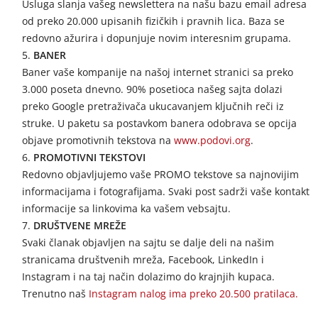
Usluga slanja vašeg newslettera na našu bazu email adresa
od preko 20.000 upisanih fizičkih i pravnih lica. Baza se
redovno ažurira i dopunjuje novim interesnim grupama.
BANER
Baner vaše kompanije na našoj internet stranici sa preko
3.000 poseta dnevno. 90% posetioca našeg sajta dolazi
preko Google pretraživača ukucavanjem ključnih reči iz
struke. U paketu sa postavkom banera odobrava se opcija
objave promotivnih tekstova na
www.podovi.org
.
PROMOTIVNI TEKSTOVI
Redovno objavljujemo vaše PROMO tekstove sa najnovijim
informacijama i fotografijama. Svaki post sadrži vaše kontakt
informacije sa linkovima ka vašem vebsajtu.
DRUŠTVENE MREŽE
Svaki članak objavljen na sajtu se dalje deli na našim
stranicama društvenih mreža, Facebook, LinkedIn i
Instagram i na taj način dolazimo do krajnjih kupaca.
Trenutno naš
Instagram nalog ima preko 20.500 pratilaca.