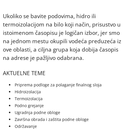
Ukoliko se bavite podovima, hidro ili
termoizolacijom na bilo koji način, prisustvo u
istoimenom časopisu je logičan izbor, jer smo
na jednom mestu okupili vodeća preduzeća iz
ove oblasti, a ciljna grupa koja dobija časopis
na adrese je pažljivo odabrana.
AKTUELNE TEME
Priprema podloge za polaganje finalnog sloja
Hidroizolacija
Termoizolacija
Podno grejanje
Ugradnja podne obloge
Završna obrada i zaštita podne obloge
Održavanje