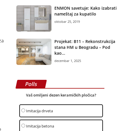
ENMON savetuje: Kako izabrati
nameštaj za kupatilo
oktobar 25, 2019
za
Projekat: B11 – Rekonstrukcija
stana HM u Beogradu – Pod
kao...
decembar 1, 2025
Polls
Vaš omiljeni dezen keramičkih pločica?
Imitacija drveta
Imitacija betona
e