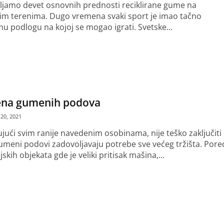
ljamo devet osnovnih prednosti reciklirane gume na
im terenima. Dugo vremena svaki sport je imao tačno
u podlogu na kojoj se mogao igrati. Svetske...
še
ena gumenih podova
20, 2021
ujući svim ranije navedenim osobinama, nije teško zaključiti
umeni podovi zadovoljavaju potrebe sve većeg tržišta. Pore
jskih objekata gde je veliki pritisak mašina,...
še