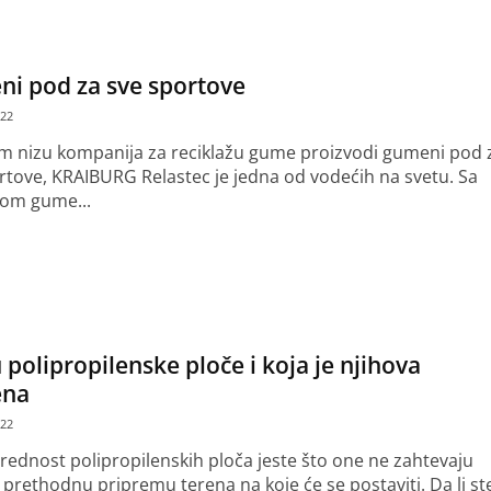
i pod za sve sportove
022
 nizu kompanija za reciklažu gume proizvodi gumeni pod 
rtove, KRAIBURG Relastec je jedna od vodećih na svetu. Sa
žom gume...
še
 polipropilenske ploče i koja je njihova
ena
022
prednost polipropilenskih ploča jeste što one ne zahtevaju
 prethodnu pripremu terena na koje će se postaviti. Da li st