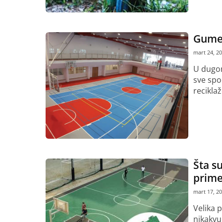
Gumen
mart 24, 2
U dugom
sve spo
recikla
Pročitaj vi
Šta su
prim
mart 17, 2
Velika 
nikakvu