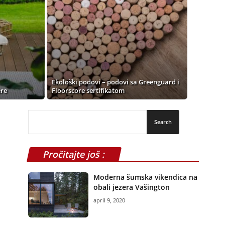
Ekološki podovi – podovi sa Greenguard i
ere
Floorscore sertifikatom
Pročitajte još :
Moderna šumska vikendica na
obali jezera Vašington
april 9, 2020