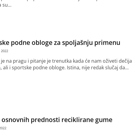
 su...
še
ske podne obloge za spoljašnju primenu
 2022
je na pragu i pitanje je trenutka kada će nam oživeti dečija
a, ali i sportske podne obloge. Istina, nije redak slučaj da...
še
 osnovnih prednosti reciklirane gume
2022