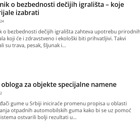
nik o bezbednosti dečijih igrališta – koje
jale izabrati
024
ik o bezbednosti dečijih igrališta zahteva upotrebu prirodni
la koji će i zdravstveno i ekološki biti prihvatljivi. Takvi
li su trava, pesak, šljunak i...
še
 obloga za objekte specijalne namene
22
đači gume u Srbiji iniciraće promenu propisa u oblasti
janja otpadnih automobilskih guma kako bi se uz pomoć
stema ostvarili bolji rezultati u...
še