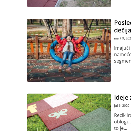
Posle
dečija
mart 9, 20
Imajući
nameće 
segment
Pročitaj vi
Ideje
jul 6, 2020
Recikli
oblogu, 
to je...