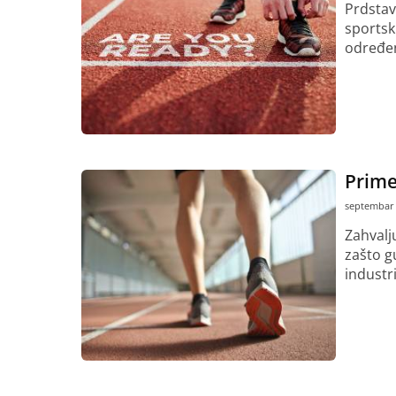
Prdstav
sportsk
određen
Pročitaj vi
Prim
septembar 
Zahvalj
zašto g
industri
Pročitaj vi