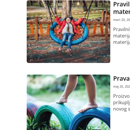
Pravil
materi
mart 20, 2
Praviln
materija
materija
Pročitaj vi
Prava
maj 20, 20
Proizvo
prikupl
novog si
Pročitaj vi