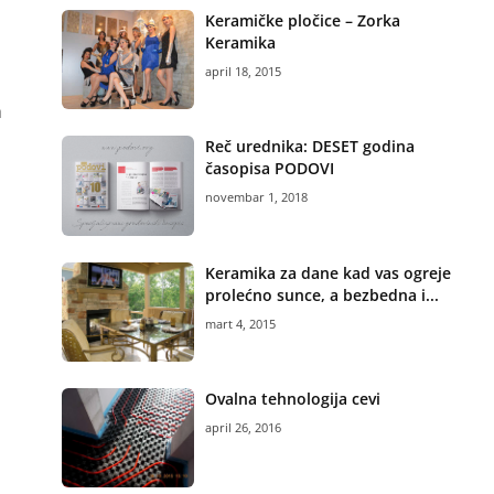
Keramičke pločice – Zorka
Keramika
april 18, 2015
h
Reč urednika: DESET godina
časopisa PODOVI
novembar 1, 2018
Keramika za dane kad vas ogreje
prolećno sunce, a bezbedna i...
mart 4, 2015
Ovalna tehnologija cevi
april 26, 2016