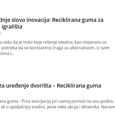
dnje slovo inovacija: Reciklirana guma za
 igrališta
21
 u vidu da je malo koje rešenje idealno, kao imperativ se
potreba da se konstantno traga za alternativom. U svim
ima i...
še
 za uređenje dvorišta – Reciklirana guma
rana guma - Prva asocijacija pri samoj pomisli na ovu podnu
ali u spoljašnjoj sredini, jeste neka akcija i dinamika. Narav