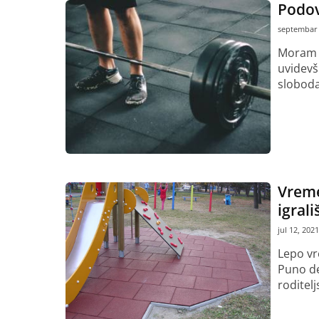
Podov
septembar 
Moram v
uvidevši
sloboda
Pročitaj vi
Vreme
igrali
jul 12, 2021
Lepo vr
Puno de
roditeljs
Pročitaj vi