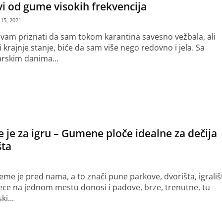
i od gume visokih frekvencija
15, 2021
am priznati da sam tokom karantina savesno vežbala, ali
 krajnje stanje, biće da sam više nego redovno i jela. Sa
rskim danima...
še
 je za igru – Gumene ploče idealne za dečija
šta
eme je pred nama, a to znači pune parkove, dvorišta, igrališ
ce na jednom mestu donosi i padove, brze, trenutne, tu
ki...
še