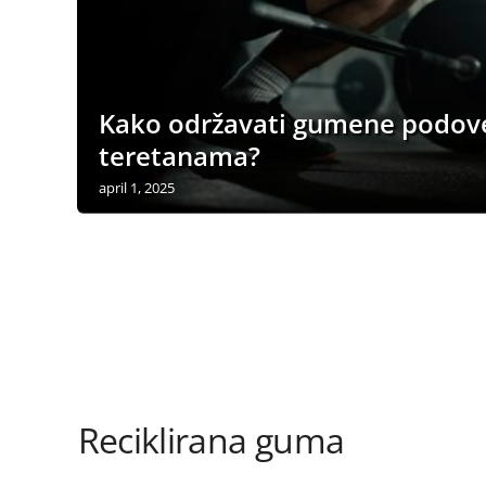
Kako održavati gumene podov
teretanama?
april 1, 2025
Reciklirana guma