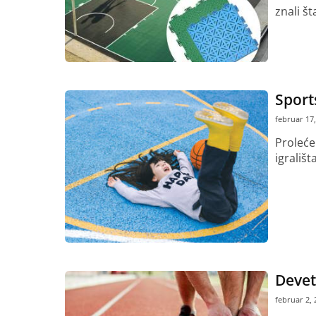
znali šta
Pročitaj vi
Sport
februar 17,
Proleće 
igrališt
Pročitaj vi
Devet
februar 2, 