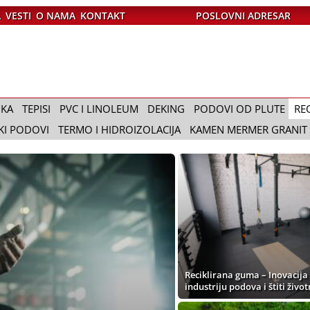
A
VESTI
O NAMA
KONTAKT
POSLOVNI ADRESAR
IKA
TEPISI
PVC I LINOLEUM
DEKING
PODOVI OD PLUTE
RE
KI PODOVI
TERMO I HIDROIZOLACIJA
KAMEN MERMER GRANIT
Reciklirana guma – Inovacija
industriju podova i štiti živo