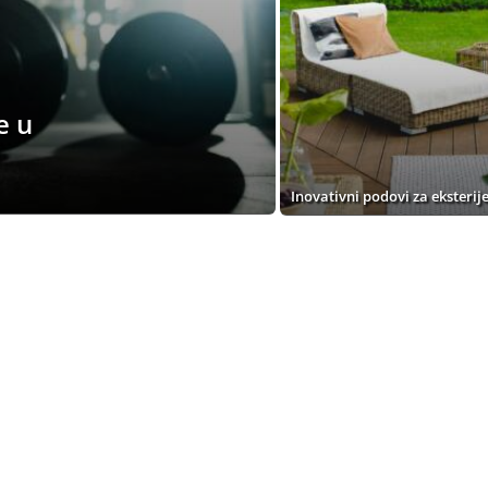
e u
Inovativni podovi za eksterij