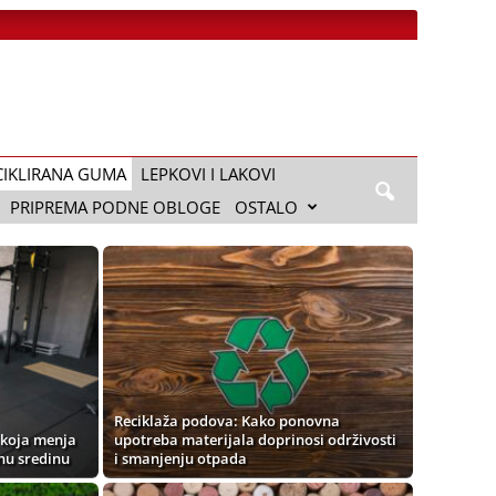
CIKLIRANA GUMA
LEPKOVI I LAKOVI
PRIPREMA PODNE OBLOGE
OSTALO
Reciklaža podova: Kako ponovna
 koja menja
upotreba materijala doprinosi održivosti
tnu sredinu
i smanjenju otpada