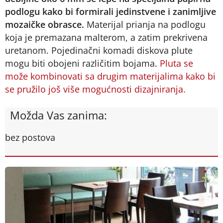
podlogu kako bi formirali jedinstvene i zanimljive
mozaičke obrasce.
Materijal prianja na podlogu
koja je premazana malterom, a zatim prekrivena
uretanom. Pojedinačni komadi diskova plute
mogu biti obojeni različitim bojama.
Pluta se
može kombinovati sa drugim materijalima kako bi
se pružilo još više mogućnosti dizajniranja.
Možda Vas zanima:
bez postova