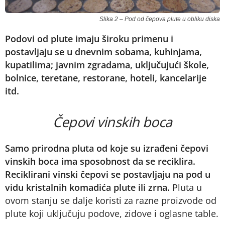
Slika 2 – Pod od čepova plute u obliku diska
Podovi od plute imaju široku primenu i
postavljaju se u dnevnim sobama, kuhinjama,
kupatilima; javnim zgradama, uključujući škole,
bolnice, teretane, restorane, hoteli, kancelarije
itd.
Čepovi vinskih boca
Samo prirodna pluta od koje su izrađeni čepovi
vinskih boca ima sposobnost da se reciklira.
Reciklirani vinski čepovi se postavljaju na pod u
vidu kristalnih komadića plute ili zrna.
Pluta u
ovom stanju se dalje koristi za razne proizvode od
plute koji uključuju podove, zidove i oglasne table.