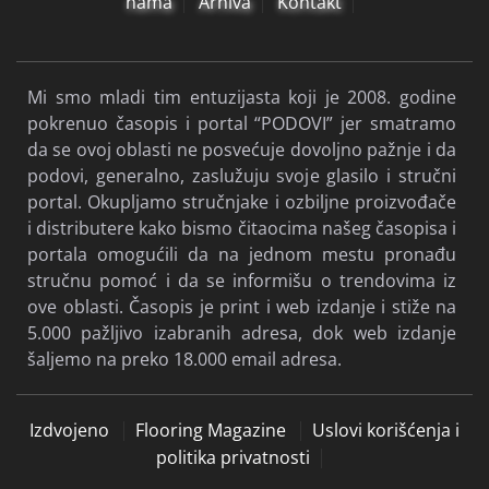
nama
Arhiva
Kontakt
Mi smo mladi tim entuzijasta koji je 2008. godine
pokrenuo časopis i portal “PODOVI” jer smatramo
da se ovoj oblasti ne posvećuje dovoljno pažnje i da
podovi, generalno, zaslužuju svoje glasilo i stručni
portal. Okupljamo stručnjake i ozbiljne proizvođače
i distributere kako bismo čitaocima našeg časopisa i
portala omogućili da na jednom mestu pronađu
stručnu pomoć i da se informišu o trendovima iz
ove oblasti. Časopis je print i web izdanje i stiže na
5.000 pažljivo izabranih adresa, dok web izdanje
šaljemo na preko 18.000 email adresa.
Izdvojeno
Flooring Magazine
Uslovi korišćenja i
politika privatnosti