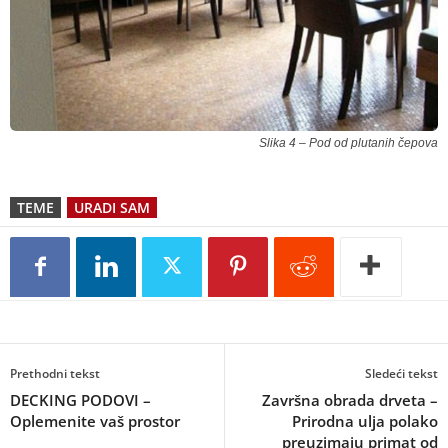
Slika 4 – Pod od plutanih čepova
TEME
URADI SAM
Prethodni tekst
Sledeći tekst
DECKING PODOVI –
Završna obrada drveta –
Oplemenite vaš prostor
Prirodna ulja polako
preuzimaju primat od