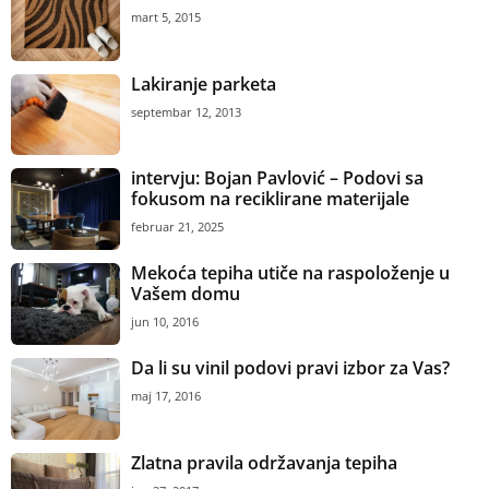
mart 5, 2015
Lakiranje parketa
septembar 12, 2013
intervju: Bojan Pavlović – Podovi sa
fokusom na reciklirane materijale
februar 21, 2025
Mekoća tepiha utiče na raspoloženje u
Vašem domu
jun 10, 2016
Da li su vinil podovi pravi izbor za Vas?
maj 17, 2016
Zlatna pravila održavanja tepiha