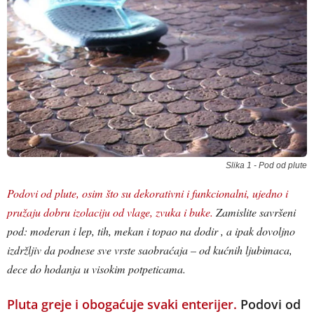
Slika 1 - Pod od plute
Podovi od plute, osim što su dekorativni i funkcionalni, ujedno i
pružaju dobru izolaciju od vlage, zvuka i buke.
Zamislite savršeni
pod: moderan i lep, tih, mekan i topao na dodir , a ipak dovoljno
izdržljiv da podnese sve vrste saobraćaja – od kućnih ljubimaca,
dece do hodanja u visokim potpeticama.
Pluta greje i obogaćuje svaki enterijer.
Podovi od