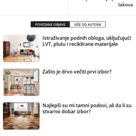
lakova
POVEZANE OBJAVE
VIŠE OD AUTORA
Istraživanje podnih obloga, uključujući
LVT, plutu i reciklirane materijale
Zašto je drvo večiti prvi izbor?
Najlepši su mi tamni podovi, ali da li su
stvarno dobar izbor?