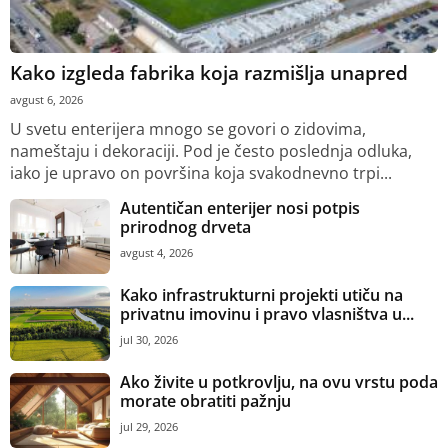
Kako izgleda fabrika koja razmišlja unapred
avgust 6, 2026
U svetu enterijera mnogo se govori o zidovima,
nameštaju i dekoraciji. Pod je često poslednja odluka,
iako je upravo on površina koja svakodnevno trpi...
Autentičan enterijer nosi potpis
prirodnog drveta
avgust 4, 2026
Kako infrastrukturni projekti utiču na
privatnu imovinu i pravo vlasništva u...
jul 30, 2026
Ako živite u potkrovlju, na ovu vrstu poda
morate obratiti pažnju
jul 29, 2026