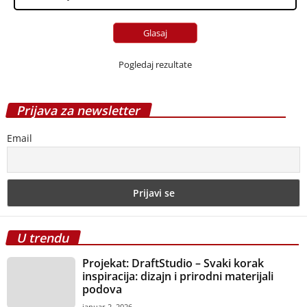
Lakiranje parketa
septembar 12, 2013
Najefikasniji i najekonomičniji način
grejanja – norveški radijatori
decembar 10, 2014
Pločice od vinila ili linoleuma mogu
izgledati odlično!
avgust 10, 2016
PRIJAVI SE NA NEWSLETTER
Najnovije vesti o svim vrstama podova direktno u Vaš
inbox.