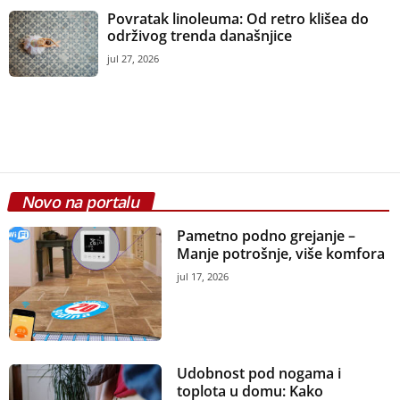
Povratak linoleuma: Od retro klišea do
održivog trenda današnjice
jul 27, 2026
Novo na portalu
Pametno podno grejanje –
Manje potrošnje, više komfora
jul 17, 2026
Udobnost pod nogama i
toplota u domu: Kako