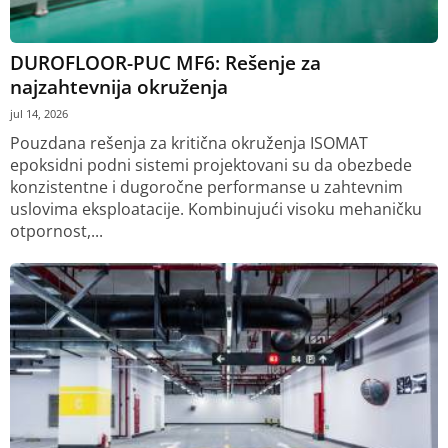
DUROFLOOR-PUC MF6: Rešenje za
najzahtevnija okruženja
jul 14, 2026
Pouzdana rešenja za kritična okruženja ISOMAT
epoksidni podni sistemi projektovani su da obezbede
konzistentne i dugoročne performanse u zahtevnim
uslovima eksploatacije. Kombinujući visoku mehaničku
otpornost,...