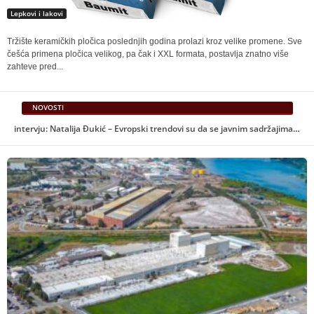
Lepkovi i lakovi
Tržište keramičkih pločica poslednjih godina prolazi kroz velike promene. Sve
češća primena pločica velikog, pa čak i XXL formata, postavlja znatno više
zahteve pred...
NOVOSTI
Seminar “Arhitekti / Projektanti / Praktičari” u Palati nauke – BINA 2026