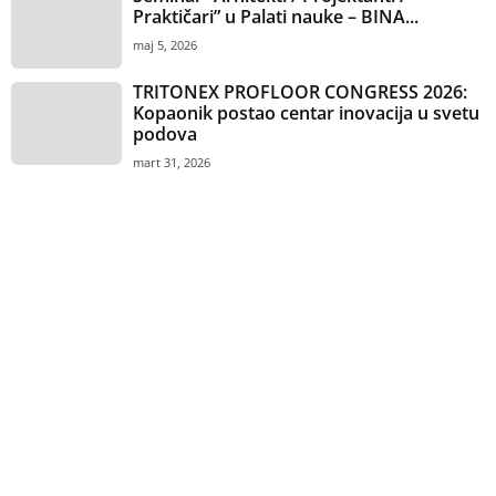
Praktičari” u Palati nauke – BINA...
maj 5, 2026
TRITONEX PROFLOOR CONGRESS 2026:
Kopaonik postao centar inovacija u svetu
podova
mart 31, 2026
Anketa
Vaš omiljeni dezen keramičkih pločica?
Imitacija drveta
Imitacija betona
Imitacija mermera