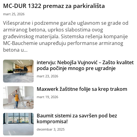
MC-DUR 1322 premaz za parkirališta
mart 25, 2026
Višespratne i podzemne garaže uglavnom se grade od
armiranog betona, uprkos slabostima ovog
građevinskog materijala. Sistemska rešenja kompanije
MC-Bauchemie unapređuju performanse armiranog
betona u...
intervju: Nebojša Vujnović – Zašto kvalitet
poda počinje mnogo pre ugradnje
mart 23, 2026
Maxwerk žaštitne folije sa krep trakom
mart 19, 2026
Baumit sistemi za savršen pod bez
kompromisa!
decembar 3, 2025