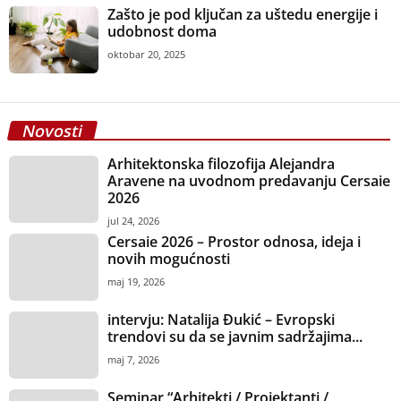
Zašto je pod ključan za uštedu energije i
udobnost doma
oktobar 20, 2025
Novosti
Arhitektonska filozofija Alejandra
Aravene na uvodnom predavanju Cersaie
2026
jul 24, 2026
Cersaie 2026 – Prostor odnosa, ideja i
novih mogućnosti
maj 19, 2026
intervju: Natalija Đukić – Evropski
trendovi su da se javnim sadržajima...
maj 7, 2026
Seminar “Arhitekti / Projektanti /