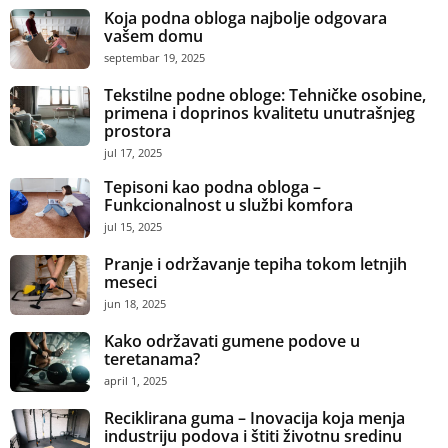
Koja podna obloga najbolje odgovara
vašem domu
septembar 19, 2025
Tekstilne podne obloge: Tehničke osobine,
primena i doprinos kvalitetu unutrašnjeg
prostora
jul 17, 2025
Tepisoni kao podna obloga –
Funkcionalnost u službi komfora
jul 15, 2025
Pranje i održavanje tepiha tokom letnjih
meseci
jun 18, 2025
Kako održavati gumene podove u
teretanama?
april 1, 2025
Reciklirana guma – Inovacija koja menja
industriju podova i štiti životnu sredinu