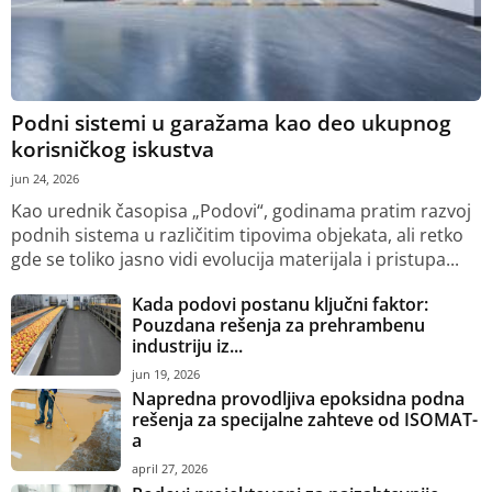
Podni sistemi u garažama kao deo ukupnog
korisničkog iskustva
jun 24, 2026
Kao urednik časopisa „Podovi“, godinama pratim razvoj
podnih sistema u različitim tipovima objekata, ali retko
gde se toliko jasno vidi evolucija materijala i pristupa...
Kada podovi postanu ključni faktor:
Pouzdana rešenja za prehrambenu
industriju iz...
jun 19, 2026
Napredna provodljiva epoksidna podna
rešenja za specijalne zahteve od ISOMAT-
a
april 27, 2026