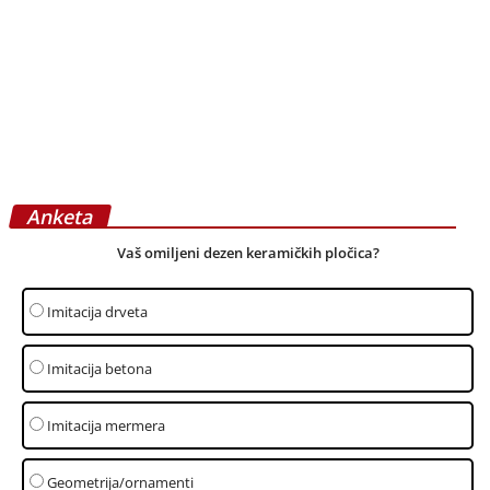
januar 2, 2026
Uputstvo za kontrolu kvaliteta
postavljenih drvenih podova
septembar 17, 2025
Stvaranje showroom-a za EXPO 2027
avgust 13, 2025
Zlatna pravila održavanja tepiha
jun 27, 2017
projekat: Milica Prlainović – Kako stvoriti
funkcionalan i prijatan dom na...
februar 28, 2025
intervju: Bojan Pavlović – Podovi sa
fokusom na reciklirane materijale
februar 21, 2025