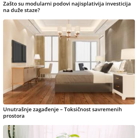
Zašto su modularni podovi najisplativija investicija
na duže staze?
Unutrašnje zagađenje – Toksičnost savremenih
prostora