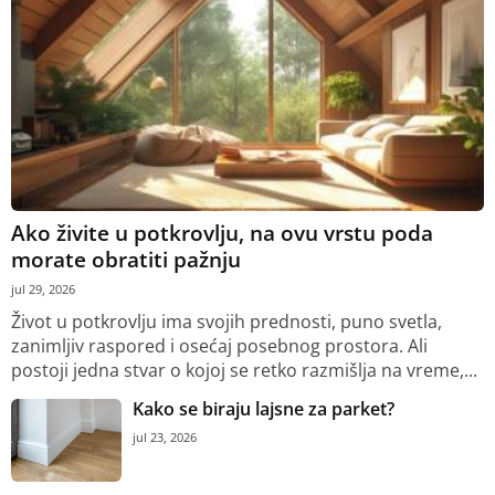
Ako živite u potkrovlju, na ovu vrstu poda
morate obratiti pažnju
jul 29, 2026
Život u potkrovlju ima svojih prednosti, puno svetla,
zanimljiv raspored i osećaj posebnog prostora. Ali
postoji jedna stvar o kojoj se retko razmišlja na vreme,...
Kako se biraju lajsne za parket?
jul 23, 2026