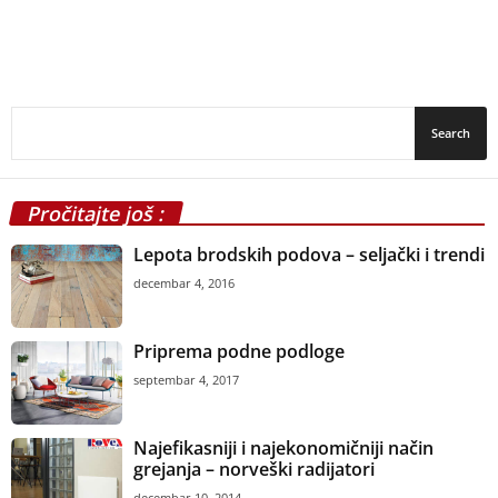
Pročitajte još :
Lepota brodskih podova – seljački i trendi
decembar 4, 2016
Priprema podne podloge
septembar 4, 2017
Najefikasniji i najekonomičniji način
grejanja – norveški radijatori
decembar 10, 2014