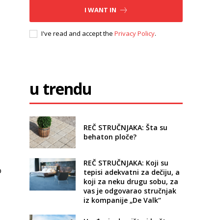
I WANT IN
I've read and accept the
Privacy Policy
.
u trendu
REČ STRUČNJAKA: Šta su
behaton ploče?
REČ STRUČNJAKA: Koji su
o
tepisi adekvatni za dečiju, a
koji za neku drugu sobu, za
vas je odgovarao stručnjak
iz kompanije „De Valk“