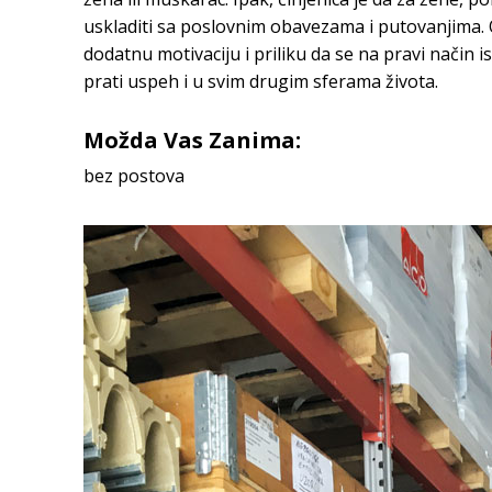
uskladiti sa poslovnim obavezama i putovanjima.
dodatnu motivaciju i priliku da se na pravi način
prati uspeh i u svim drugim sferama života.
Možda Vas Zanima:
bez postova