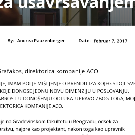
za usavršavanje
By:
Andrea Pauzenberger
Date:
februar 7, 2017
 Grafakos, direktorica kompanije ACO
E, IMAM BOLJE MIŠLJENJE O BRENDU IZA KOJEG STOJI. SV
 KOJE DONOSE JEDNU NOVU DIMENZIJU U POSLOVANJU,
HRABROST U DONOŠENJU ODLUKA. UPRAVO ZBOG TOGA, MO
REKTORICA KOMPANIJE ACO.
acije na Građevinskom fakultetu u Beogradu, odsek za
narstvu, najpre kao projektant, nakon toga kao upravnik