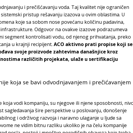
dnjavanju i prečišćavanju voda. Taj kvalitet nije ograničen
sistemski pristup rešavanju izazova u ovim oblastima. U
romena koje sa sobom nose povećanu količinu padavina,
e infrastrukture. Odgovor na ovakve izazove podrazumeva
dni segment kontrolisati vodu, od njenog prihvatanja, preko
ja u krajnji recipijent.
ACO aktivno prati propise koji se
gođava svoje proizvode zahtevima današnjice kroz
nostima različitih projekata, ulaže u sertifikaciju
nije koja se bavi odvodnjavanjem i prečićavanjem
 koja vodi kompaniju, su njegove ili njene sposobnosti, niv
st sagledavanja šire perspektive u poslovanju, donošenje
bilnog i održivog razvoja i naravno ulaganje u ljude sa
 ovome ne vidim bitnu razliku ukoliko je na čelu kompanije
pored posla, postoji i mnoštvo porodičnih obaveza koje treba