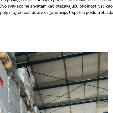
 Ovo svakako ne shvatam kao otežavajuću okolnost, već kao
 ispolji mogućnost dobre organizacije. Uspeh u poslu treba d