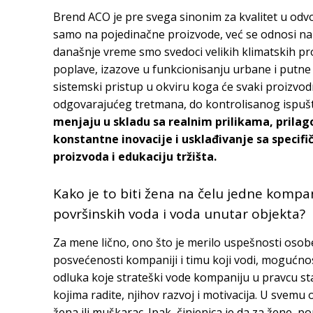
Brend ACO je pre svega sinonim za kvalitet u odvo
samo na pojedinačne proizvode, već se odnosi na 
današnje vreme smo svedoci velikih klimatskih p
poplave, izazove u funkcionisanju urbane i putn
sistemski pristup u okviru koga će svaki proizvo
odgovarajućeg tretmana, do kontrolisanog ispuštan
menjaju u skladu sa realnim prilikama, prila
konstantne inovacije i usklađivanje sa specifič
proizvoda i edukaciju tržišta.
Kako je to biti žena na čelu jedne kompa
površinskih voda i voda unutar objekta?
Za mene lično, ono što je merilo uspešnosti osobe
posvećenosti kompaniji i timu koji vodi, mogućno
odluka koje strateški vode kompaniju u pravcu sta
kojima radite, njihov razvoj i motivacija. U svemu
žena ili muškarac. Ipak, činjenica je da za žene, 