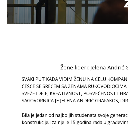
Žene lideri: Jelena Andrić
SVAKI PUT KADA VIDIM ŽENU NA ČELU KOMPANIJ
ČEŠĆE SE SREĆEM SA ŽENAMA RUKOVODIOCIMA
SVEŽE IDEJE, KREATIVNOST, POSVEĆENOST I 
SAGOVORNICA JE JELENA ANDRIĆ GRAFAKOS, DI
Bila je jedan od najboljih studenata svoje gener
konstrukcije. Iza nje je 15 godina rada u građevi