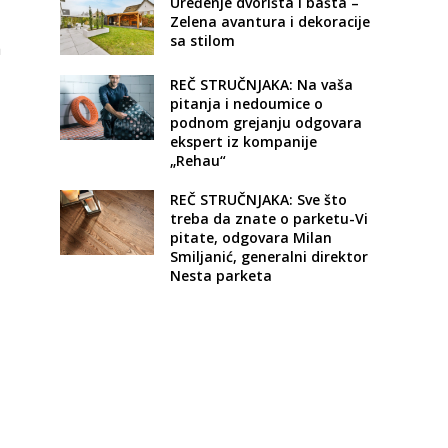
Uređenje dvorišta i bašta –
Zelena avantura i dekoracije
sa stilom
a
REČ STRUČNJAKA: Na vaša
pitanja i nedoumice o
podnom grejanju odgovara
ekspert iz kompanije
„Rehau“
REČ STRUČNJAKA: Sve što
treba da znate o parketu-Vi
pitate, odgovara Milan
Smiljanić, generalni direktor
Nesta parketa