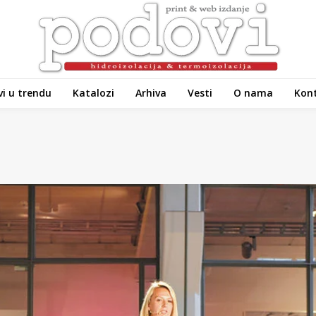
i u trendu
Katalozi
Arhiva
Vesti
O nama
Kon