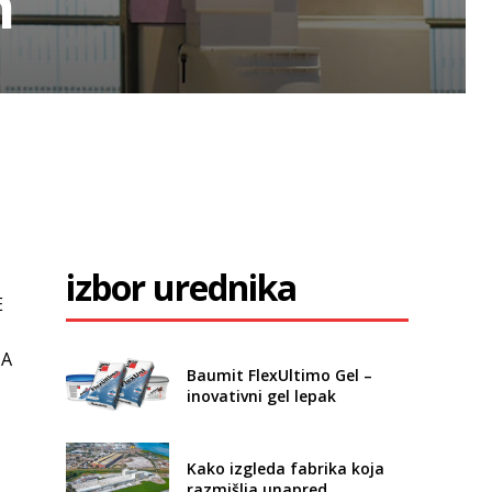
m
izbor urednika
E
JA
Baumit FlexUltimo Gel –
inovativni gel lepak
Kako izgleda fabrika koja
razmišlja unapred