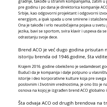
gradnje, takođe u stranim kompanijama, zatim u p
pre godinu i po dana je direktorica kompanije ACO 
Srbije, kao odgovorni projektant i odgovorni izv
energijom, a ipak spada u one smirene i staložene
Ona je takođe i vrlo neuobičajena pojava u svetu
jezika, bavi se sportom, svira klavir i uspeva da 
odrastanju svoje dece.
Brend ACO je već dugo godina prisutan n
istoriju brenda od 1946.godine, šta vidit
Krajem 2016. godine obeleženo je sedamdeset go
Budući da je kompanija i dalje potpuno u vlasniš
istorije i deo korporativne kulture koja pre sveg
poslovnim i životnim vrednostima, je ono što je na
osnova na kojoj je izgrađen brend ACO globalno 
Šta odvaja ACO od drugih brendova na tr