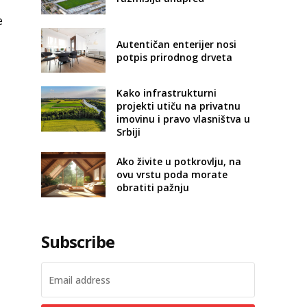
e
Autentičan enterijer nosi
potpis prirodnog drveta
Kako infrastrukturni
projekti utiču na privatnu
imovinu i pravo vlasništva u
Srbiji
Ako živite u potkrovlju, na
ovu vrstu poda morate
obratiti pažnju
Subscribe