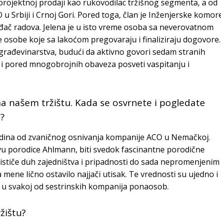
rojektnoj prodaji kao rukovodilac tržišnog segmenta, a od
u Srbiji i Crnoj Gori. Pored toga, član je Inženjerske komor
ođač radova. Jelena je u isto vreme osoba sa neverovatnom
 osobe koje sa lakoćom pregovaraju i finaliziraju dogovore.
 građevinarstva, budući da aktivno govori sedam stranih
se i pored mnogobrojnih obaveza posveti vaspitanju i
a našem tržištu. Kada se osvrnete i pogledate
e?
dina od zvaničnog osnivanja kompanije ACO u Nemačkoj.
tvu porodice Ahlmann, biti svedok fascinantne porodične
a ističe duh zajedništva i pripadnosti do sada nepromenjenim
 mene lično ostavilo najjači utisak. Te vrednosti su ujedno i
i u svakoj od sestrinskih kompanija ponaosob.
žištu?