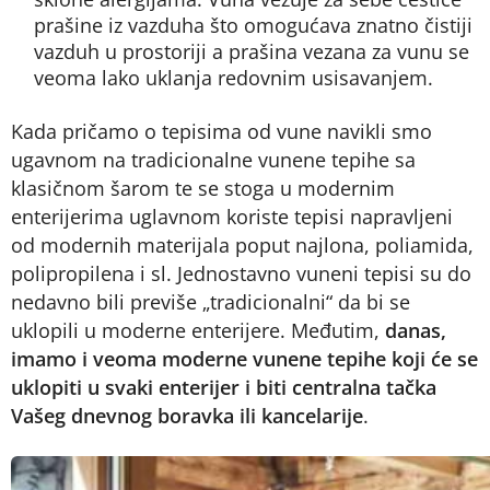
prašine iz vazduha što omogućava znatno čistiji
vazduh u prostoriji a prašina vezana za vunu se
veoma lako uklanja redovnim usisavanjem.
Kada pričamo o tepisima od vune navikli smo
ugavnom na tradicionalne vunene tepihe sa
klasičnom šarom te se stoga u modernim
enterijerima uglavnom koriste tepisi napravljeni
od modernih materijala poput najlona, poliamida,
polipropilena i sl. Jednostavno vuneni tepisi su do
nedavno bili previše „tradicionalni“ da bi se
uklopili u moderne enterijere. Međutim,
danas,
imamo i veoma moderne vunene tepihe koji će se
uklopiti u svaki enterijer i biti centralna tačka
Vašeg dnevnog boravka ili kancelarije
.