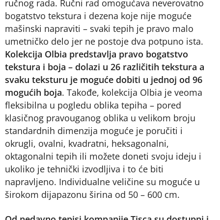
ručnog rada. Ručni rad omogućava neverovatno
bogatstvo tekstura i dezena koje nije moguće
mašinski napraviti – svaki tepih je pravo malo
umetničko delo jer ne postoje dva potpuno ista.
Kolekcija Olbia predstavlja pravo bogatstvo
tekstura i boja – dolazi u 26 različitih tekstura a
svaku teksturu je moguće dobiti u jednoj od 96
mogućih boja
. Takođe, kolekcija Olbia je veoma
fleksibilna u pogledu oblika tepiha – pored
klasičnog pravouganog oblika u velikom broju
standardnih dimenzija moguće je poručiti i
okrugli, ovalni, kvadratni, heksagonalni,
oktagonalni tepih ili možete doneti svoju ideju i
ukoliko je tehnički izvodljiva i to će biti
napravljeno. Individualne veličine su moguće u
širokom dijapazonu širina od 50 – 600 cm.
Od nedavno tepisi kompanije Tisca su dostupni i