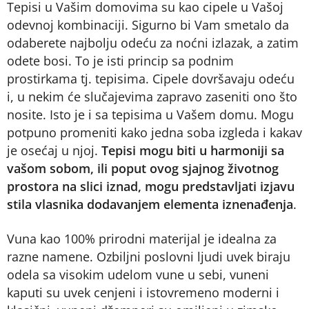
Tepisi u Vašim domovima su kao cipele u Vašoj
odevnoj kombinaciji. Sigurno bi Vam smetalo da
odaberete najbolju odeću za noćni izlazak, a zatim
odete bosi. To je isti princip sa podnim
prostirkama tj. tepisima. Cipele dovršavaju odeću
i, u nekim će slučajevima zapravo zaseniti ono što
nosite. Isto je i sa tepisima u Vašem domu. Mogu
potpuno promeniti kako jedna soba izgleda i kakav
je osećaj u njoj.
Tepisi mogu biti u harmoniji sa
vašom sobom, ili poput ovog sjajnog životnog
prostora na slici iznad, mogu predstavljati izjavu
stila vlasnika dodavanjem elementa iznenađenja
.
Vuna kao 100% prirodni materijal je idealna za
razne namene. Ozbiljni poslovni ljudi uvek biraju
odela sa visokim udelom vune u sebi, vuneni
kaputi su uvek cenjeni i istovremeno moderni i