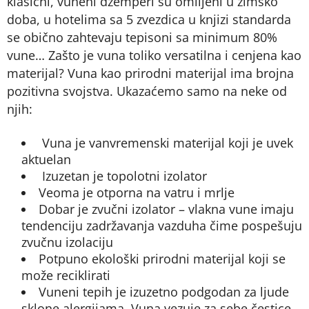
klasični, vuneni džemperi su omiljeni u zimsko
doba, u hotelima sa 5 zvezdica u knjizi standarda
se obično zahtevaju tepisoni sa minimum 80%
vune… Zašto je vuna toliko versatilna i cenjena kao
materijal? Vuna kao prirodni materijal ima brojna
pozitivna svojstva. Ukazaćemo samo na neke od
njih:
Vuna je vanvremenski materijal koji je uvek
aktuelan
Izuzetan je topolotni izolator
Veoma je otporna na vatru i mrlje
Dobar je zvučni izolator – vlakna vune imaju
tendenciju zadržavanja vazduha čime pospešuju
zvučnu izolaciju
Potpuno ekološki prirodni materijal koji se
može reciklirati
Vuneni tepih je izuzetno podgodan za ljude
sklone alergijama. Vuna vezuje za sebe čestice