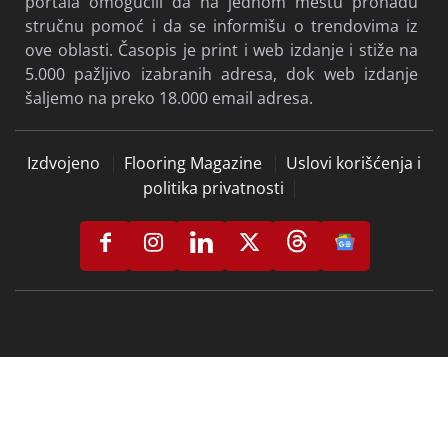
Mi smo mladi tim entuzijasta koji je 2008. godine
pokrenuo časopis i portal “PODOVI” jer smatramo
da se ovoj oblasti ne posvećuje dovoljno pažnje i da
podovi, generalno, zaslužuju svoje glasilo i stručni
portal. Okupljamo stručnjake i ozbiljne proizvođače
i distributere kako bismo čitaocima našeg časopisa i
portala omogućili da na jednom mestu pronađu
stručnu pomoć i da se informišu o trendovima iz
ove oblasti. Časopis je print i web izdanje i stiže na
5.000 pažljivo izabranih adresa, dok web izdanje
šaljemo na preko 18.000 email adresa.
Izdvojeno
Flooring Magazine
Uslovi korišćenja i
politika privatnosti