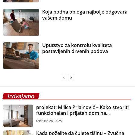
Koja podna obloga najbolje odgovara
vašem domu
Uputstvo za kontrolu kvaliteta
postavljenih drvenih podova
Izdvajamo
projekat: Milica Prlainović – Kako stvoriti
funkcionalan i prijatan dom na...
februar 28, 2025
Kada poželite da čujete tišinu – Zvučna