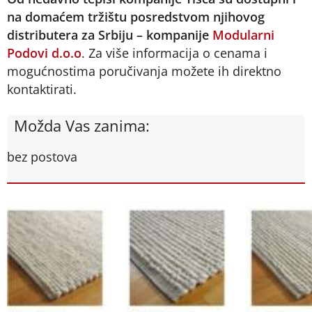
na domaćem tržištu posredstvom njihovog
distributera za Srbiju – kompanije
Modularni
Podovi d.o.o
. Za više informacija o cenama i
mogućnostima poručivanja možete ih direktno
kontaktirati.
Možda Vas zanima:
bez postova