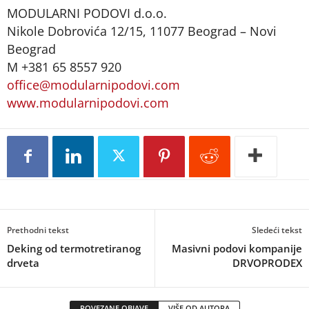
MODULARNI PODOVI d.o.o.
Nikole Dobrovića 12/15, 11077 Beograd – Novi
Beograd
M +381 65 8557 920
office@modularnipodovi.com
www.modularnipodovi.com
Prethodni tekst
Sledeći tekst
Deking od termotretiranog
Masivni podovi kompanije
drveta
DRVOPRODEX
POVEZANE OBJAVE
VIŠE OD AUTORA