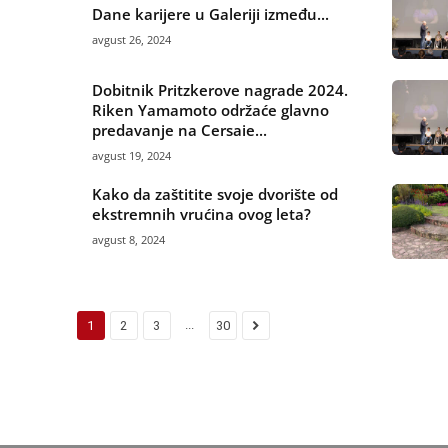
Dane karijere u Galeriji između...
avgust 26, 2024
Dobitnik Pritzkerove nagrade 2024.
Riken Yamamoto održaće glavno
predavanje na Cersaie...
avgust 19, 2024
Kako da zaštitite svoje dvorište od
ekstremnih vrućina ovog leta?
avgust 8, 2024
...
1
2
3
30