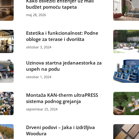
Kako osvežiti enterijer uz mali
budžet pomoću tapeta
maj 28, 2026
Estetika i funkcionalnost: Podne
obloge za terase i dvorišta
oktobar 3, 2024
Uzinova startna jedanaestorka za
uspeh na podu
oktobar 1, 2024
Montaža KAN-therm ultraPRESS
sistema podnog grejanja
septembar 25, 2024
Drveni podovi – Jaka i izdržljiva
Woodura