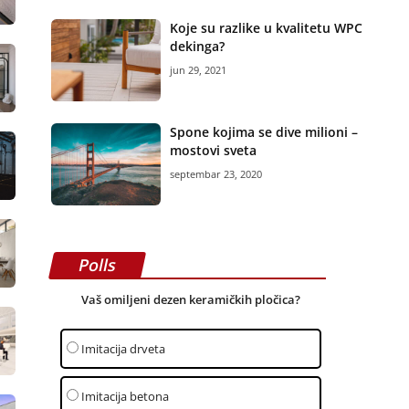
Koje su razlike u kvalitetu WPC
dekinga?
jun 29, 2021
Spone kojima se dive milioni –
mostovi sveta
septembar 23, 2020
Polls
Vaš omiljeni dezen keramičkih pločica?
Imitacija drveta
Imitacija betona