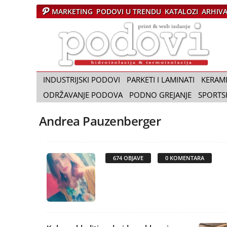
MARKETING
PODOVI U TRENDU
KATALOZI
ARHIV
Č
a
s
o
p
i
INDUSTRIJSKI PODOVI
PARKETI I LAMINATI
KERAM
s
ODRŽAVANJE PODOVA
PODNO GREJANJE
SPORTS
P
o
Andrea Pauzenberger
d
o
v
i
674 OBJAVE
0 KOMENTARA