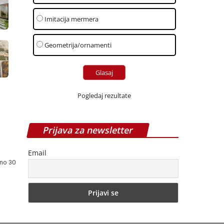
Imitacija mermera
Geometrija/ornamenti
Pogledaj rezultate
Prijava za newsletter
Email
no 30