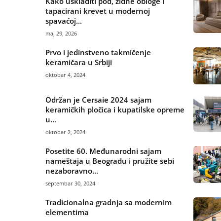
Kako uskladiti pod, zidne obloge i
tapacirani krevet u modernoj
spavaćoj...
maj 29, 2026
Prvo i jedinstveno takmičenje
keramičara u Srbiji
oktobar 4, 2024
Održan je Cersaie 2024 sajam
keramičkih pločica i kupatilske opreme
u...
oktobar 2, 2024
Posetite 60. Međunarodni sajam
nameštaja u Beogradu i pružite sebi
nezaboravno...
septembar 30, 2024
Tradicionalna gradnja sa modernim
elementima