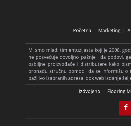
Početna
Marketing
A
Mi smo mladi tim entuzijasta koji je 2008. go
ne posvećuje dovoljno pažnje i da podovi, gen
ozbiljne proizvođače i distributere kako b
pronađu stručnu pomoć i da se informišu o tre
pažljivo izabranih adresa, dok web izdanje šal
Izdvojeno
Flooring M