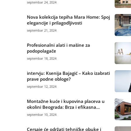
septembar 24, 2024
Nova kolekcija tepiha Mara Home: Spoj
elegancije i prilagodljivosti
septembar 21, 2024
Profesionalni alati i mašine za
podopolagače
septembar 18, 2024
intervju: Ksenija Bajagić – Kako izabrati
prave podne obloge?
septembar 12, 2024
Montažne kuće i kupovina placeva u
okolini Beograda: Brza i efikasna...
septembar 10, 2024
Cersaie će održati tehničke obuke i