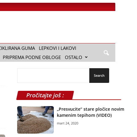
CIKLIRANA GUMA
LEPKOVI I LAKOVI
PRIPREMA PODNE OBLOGE
OSTALO
Pročitajte još :
„Presvucite“ stare pločice novim
kamenim tepihom (VIDEO)
mart 24, 2020