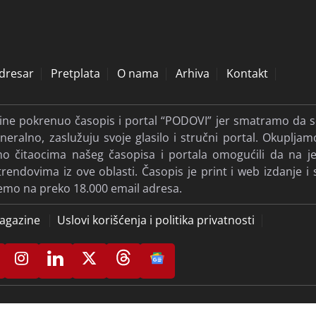
dresar
Pretplata
O nama
Arhiva
Kontakt
dine pokrenuo časopis i portal “PODOVI” jer smatramo da s
eralno, zaslužuju svoje glasilo i stručni portal. Okupljam
ismo čitaocima našeg časopisa i portala omogućili da na
ndovima iz ove oblasti. Časopis je print i web izdanje i 
jemo na preko 18.000 email adresa.
agazine
Uslovi korišćenja i politika privatnosti