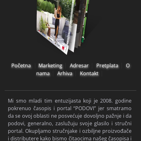
Početna
Marketing
Adresar
Pretplata
O
nama
Arhiva
Kontakt
Mi smo mladi tim entuzijasta koji je 2008. godine
pokrenuo časopis i portal “PODOVI” jer smatramo
da se ovoj oblasti ne posvećuje dovoljno pažnje i da
podovi, generalno, zaslužuju svoje glasilo i stručni
portal. Okupljamo stručnjake i ozbiljne proizvođače
i distributere kako bismo čitaocima našeg časopisa i