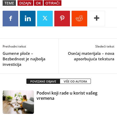
TEME
DIZAJN
OK
OTIRAČI
Prethodni tekst
Sledeći tekst
Gumene ploče –
Osećaj materijala – nova
Bezbednost je najbolja
apsorbujuća tekstura
investicija
POVEZANE OBJAVE
VIŠE OD AUTORA
Podovi koji rade u korist vašeg
vremena