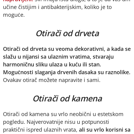
učine čistijim i antibakterijskim, koliko je to
moguċe.
Otirači od drveta
Otirači od drveta su veoma dekorativni, a kada se
slažu u nijansi sa ulaznim vratima, stvaraju
harmoničnu sliku ulaza u kuću ili stan.
Moguċnosti slaganja drvenih dasaka su raznolike.
Ovakav otirač možete napravite i sami.
Otirači od kamena
Otirači od kamena su vrlo neobični u estetskom
pogledu. Najverovatnije nisu u potpunosti
praktični ispred ulaznih vrata,
ali su vrlo korisni sa