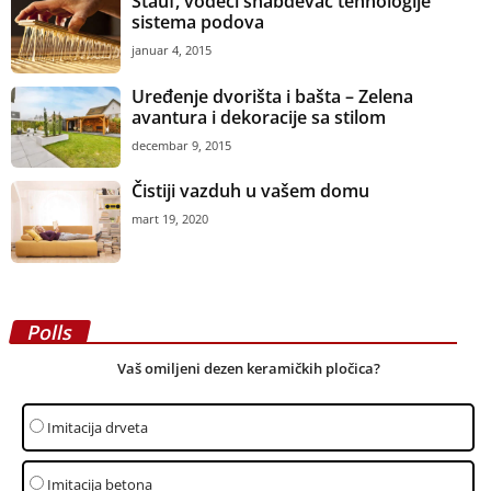
Stauf, vodeći snabdevač tehnologije
sistema podova
januar 4, 2015
Uređenje dvorišta i bašta – Zelena
avantura i dekoracije sa stilom
decembar 9, 2015
Čistiji vazduh u vašem domu
mart 19, 2020
Polls
Vaš omiljeni dezen keramičkih pločica?
Imitacija drveta
Imitacija betona