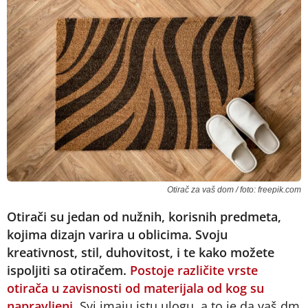
Otirač za vaš dom / foto: freepik.com
Otirači su jedan od nužnih, korisnih predmeta,
kojima dizajn varira u oblicima. Svoju
kreativnost, stil, duhovitost, i te kako možete
ispoljiti sa otiračem.
Postoje različite vrste
otirača u zavisnosti od materijala od kog su
napravljeni.
Svi imaju istu ulogu, a to je da vaš dm