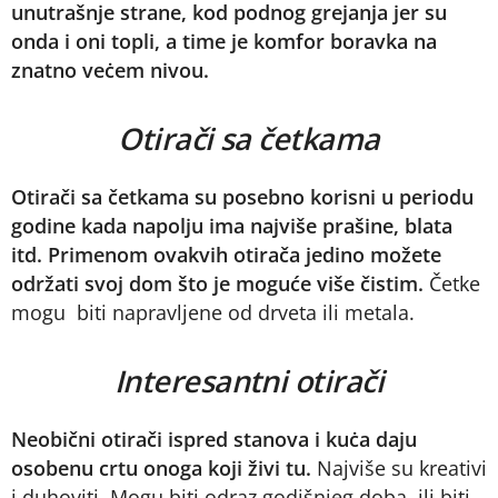
unutrašnje strane, kod podnog grejanja jer su
onda i oni topli, a time je komfor boravka na
znatno veċem nivou.
Otirači sa četkama
Otirači sa četkama su posebno korisni u periodu
godine kada napolju ima najviše prašine, blata
itd. Primenom ovakvih otirača jedino možete
održati svoj dom što je moguće više čistim.
Četke
mogu biti napravljene od drveta ili metala.
Interesantni otirači
Neobični otirači ispred stanova i kuċa daju
osobenu crtu onoga koji živi tu.
Najviše su kreativi
i duhoviti. Mogu biti odraz godišnjeg doba, ili biti