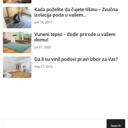
Kada poželite da čujete tišinu – Zvučna
izolacija poda u vašem...
jun 14, 2017
Vuneni tepisi – dodir prirode u vašem
domu!
jul 27, 2020
Da li su vinil podovi pravi izbor za Vas?
maj 17, 2016