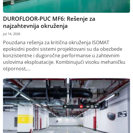
DUROFLOOR-PUC MF6: Rešenje za
najzahtevnija okruženja
jul 14, 2026
Pouzdana rešenja za kritična okruženja ISOMAT
epoksidni podni sistemi projektovani su da obezbede
konzistentne i dugoročne performanse u zahtevnim
uslovima eksploatacije. Kombinujući visoku mehaničku
otpornost,...