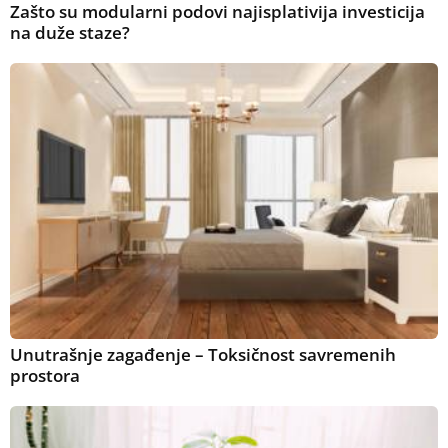
Zašto su modularni podovi najisplativija investicija
na duže staze?
Unutrašnje zagađenje – Toksičnost savremenih
prostora