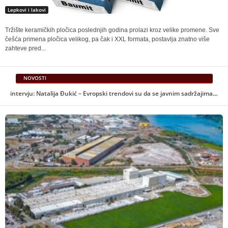
Lepkovi i lakovi
Tržište keramičkih pločica poslednjih godina prolazi kroz velike promene. Sve
češća primena pločica velikog, pa čak i XXL formata, postavlja znatno više
zahteve pred...
NOVOSTI
Seminar “Arhitekti / Projektanti / Praktičari” u Palati nauke – BINA 2026