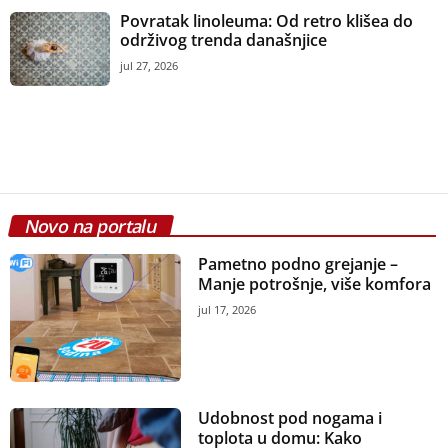
Povratak linoleuma: Od retro klišea do
održivog trenda današnjice
jul 27, 2026
Novo na portalu
Pametno podno grejanje –
Manje potrošnje, više komfora
jul 17, 2026
Udobnost pod nogama i
toplota u domu: Kako