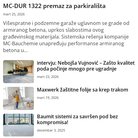
MC-DUR 1322 premaz za parkirališta
mart 25, 2026
Višespratne i podzemne garaže uglavnom se grade od
armiranog betona, uprkos slabostima ovog
građevinskog materijala. Sistemska rešenja kompanije
MC-Bauchemie unapređuju performanse armiranog
betona u...
intervju: Nebojša Vujnović – Zašto kvalitet
poda počinje mnogo pre ugradnje
mart 23, 2026
Maxwerk žaštitne folije sa krep trakom
mart 19, 2026
Baumit sistemi za savršen pod bez
kompromisa!
decembar 3, 2025