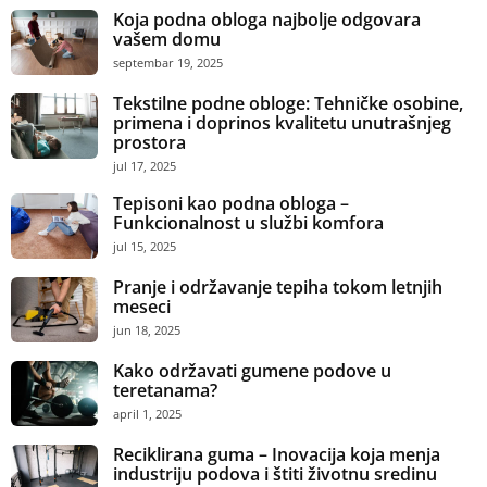
Koja podna obloga najbolje odgovara
vašem domu
septembar 19, 2025
Tekstilne podne obloge: Tehničke osobine,
primena i doprinos kvalitetu unutrašnjeg
prostora
jul 17, 2025
Tepisoni kao podna obloga –
Funkcionalnost u službi komfora
jul 15, 2025
Pranje i održavanje tepiha tokom letnjih
meseci
jun 18, 2025
Kako održavati gumene podove u
teretanama?
april 1, 2025
Reciklirana guma – Inovacija koja menja
industriju podova i štiti životnu sredinu