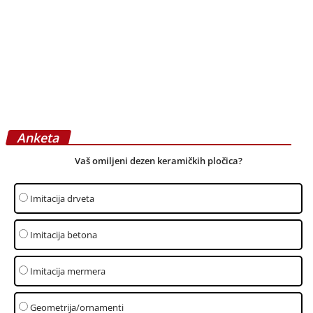
januar 2, 2026
Uputstvo za kontrolu kvaliteta
postavljenih drvenih podova
septembar 17, 2025
Stvaranje showroom-a za EXPO 2027
avgust 13, 2025
Zlatna pravila održavanja tepiha
jun 27, 2017
projekat: Milica Prlainović – Kako stvoriti
funkcionalan i prijatan dom na...
februar 28, 2025
intervju: Bojan Pavlović – Podovi sa
fokusom na reciklirane materijale
februar 21, 2025