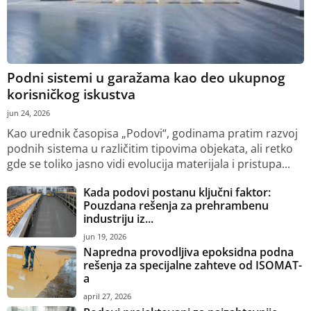
Podni sistemi u garažama kao deo ukupnog
korisničkog iskustva
jun 24, 2026
Kao urednik časopisa „Podovi“, godinama pratim razvoj
podnih sistema u različitim tipovima objekata, ali retko
gde se toliko jasno vidi evolucija materijala i pristupa...
Kada podovi postanu ključni faktor:
Pouzdana rešenja za prehrambenu
industriju iz...
jun 19, 2026
Napredna provodljiva epoksidna podna
rešenja za specijalne zahteve od ISOMAT-
a
april 27, 2026