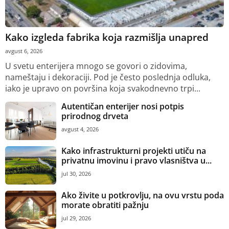
Kako izgleda fabrika koja razmišlja unapred
avgust 6, 2026
U svetu enterijera mnogo se govori o zidovima,
nameštaju i dekoraciji. Pod je često poslednja odluka,
iako je upravo on površina koja svakodnevno trpi...
Autentičan enterijer nosi potpis
prirodnog drveta
avgust 4, 2026
Kako infrastrukturni projekti utiču na
privatnu imovinu i pravo vlasništva u...
jul 30, 2026
Ako živite u potkrovlju, na ovu vrstu poda
morate obratiti pažnju
jul 29, 2026