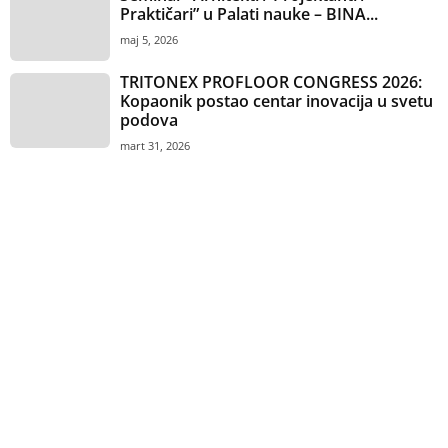
Praktičari” u Palati nauke – BINA...
maj 5, 2026
TRITONEX PROFLOOR CONGRESS 2026:
Kopaonik postao centar inovacija u svetu
podova
mart 31, 2026
Anketa
Vaš omiljeni dezen keramičkih pločica?
Imitacija drveta
Imitacija betona
Imitacija mermera