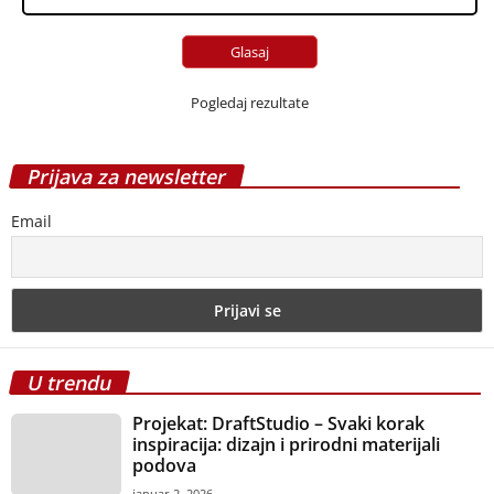
Lakiranje parketa
septembar 12, 2013
Najefikasniji i najekonomičniji način
grejanja – norveški radijatori
decembar 10, 2014
Pločice od vinila ili linoleuma mogu
izgledati odlično!
avgust 10, 2016
PRIJAVI SE NA NEWSLETTER
Najnovije vesti o svim vrstama podova direktno u Vaš
inbox.