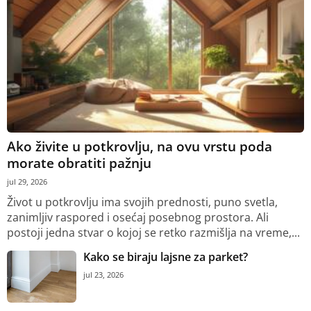
Ako živite u potkrovlju, na ovu vrstu poda
morate obratiti pažnju
jul 29, 2026
Život u potkrovlju ima svojih prednosti, puno svetla,
zanimljiv raspored i osećaj posebnog prostora. Ali
postoji jedna stvar o kojoj se retko razmišlja na vreme,...
Kako se biraju lajsne za parket?
jul 23, 2026