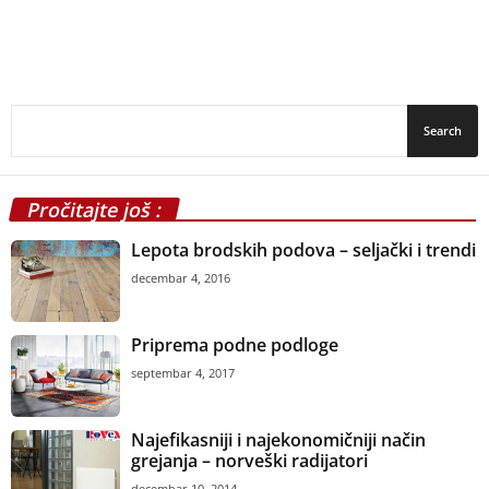
Pročitajte još :
Lepota brodskih podova – seljački i trendi
decembar 4, 2016
Priprema podne podloge
septembar 4, 2017
Najefikasniji i najekonomičniji način
grejanja – norveški radijatori
decembar 10, 2014