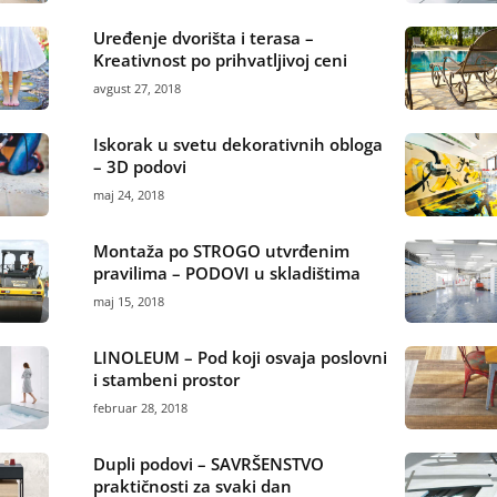
Uređenje dvorišta i terasa –
Kreativnost po prihvatljivoj ceni
avgust 27, 2018
Iskorak u svetu dekorativnih obloga
– 3D podovi
maj 24, 2018
Montaža po STROGO utvrđenim
pravilima – PODOVI u skladištima
maj 15, 2018
LINOLEUM – Pod koji osvaja poslovni
i stambeni prostor
februar 28, 2018
Dupli podovi – SAVRŠENSTVO
praktičnosti za svaki dan