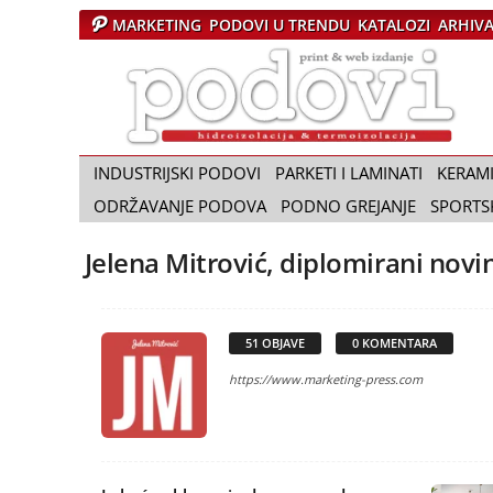
MARKETING
PODOVI U TRENDU
KATALOZI
ARHIV
Č
a
s
o
p
i
INDUSTRIJSKI PODOVI
PARKETI I LAMINATI
KERAM
s
ODRŽAVANJE PODOVA
PODNO GREJANJE
SPORTS
P
o
Jelena Mitrović, diplomirani novi
d
o
v
i
51 OBJAVE
0 KOMENTARA
https://www.marketing-press.com