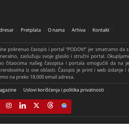
dresar
Pretplata
O nama
Arhiva
Kontakt
dine pokrenuo časopis i portal “PODOVI” jer smatramo da s
eralno, zaslužuju svoje glasilo i stručni portal. Okupljam
ismo čitaocima našeg časopisa i portala omogućili da na
ndovima iz ove oblasti. Časopis je print i web izdanje i 
jemo na preko 18.000 email adresa.
agazine
Uslovi korišćenja i politika privatnosti