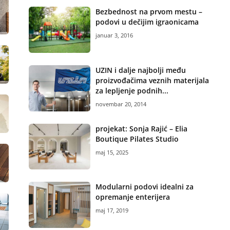
Bezbednost na prvom mestu –
podovi u dečijim igraonicama
januar 3, 2016
UZIN i dalje najbolji među
proizvođačima veznih materijala
za lepljenje podnih...
novembar 20, 2014
projekat: Sonja Rajić – Elia
Boutique Pilates Studio
maj 15, 2025
Modularni podovi idealni za
opremanje enterijera
maj 17, 2019