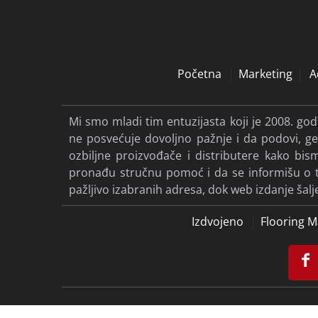
Početna
Marketing
A
Mi smo mladi tim entuzijasta koji je 2008. go
ne posvećuje dovoljno pažnje i da podovi, gen
ozbiljne proizvođače i distributere kako b
pronađu stručnu pomoć i da se informišu o tre
pažljivo izabranih adresa, dok web izdanje šal
Izdvojeno
Flooring M