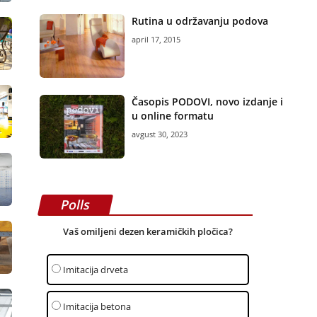
Rutina u održavanju podova
april 17, 2015
Časopis PODOVI, novo izdanje i
u online formatu
avgust 30, 2023
Polls
Vaš omiljeni dezen keramičkih pločica?
Imitacija drveta
Imitacija betona