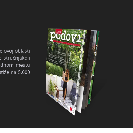
e ovoj oblasti
o stručnjake i
 jednom mestu
stiže na 5.000