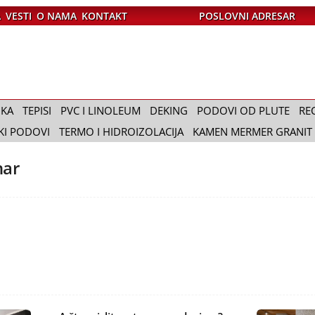
A
VESTI
O NAMA
KONTAKT
POSLOVNI ADRESAR
IKA
TEPISI
PVC I LINOLEUM
DEKING
PODOVI OD PLUTE
RE
KI PODOVI
TERMO I HIDROIZOLACIJA
KAMEN MERMER GRANIT
nar