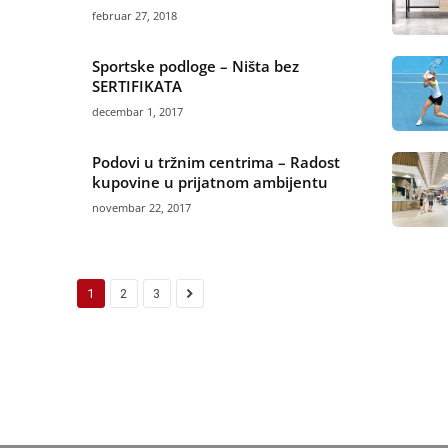
februar 27, 2018
Sportske podloge – Ništa bez
SERTIFIKATA
decembar 1, 2017
Podovi u tržnim centrima – Radost
kupovine u prijatnom ambijentu
novembar 22, 2017
1
2
3