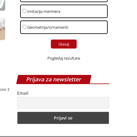
Imitacija mermera
Geometrija/ornamenti
Pogledaj rezultate
Prijava za newsletter
upno 3
Email