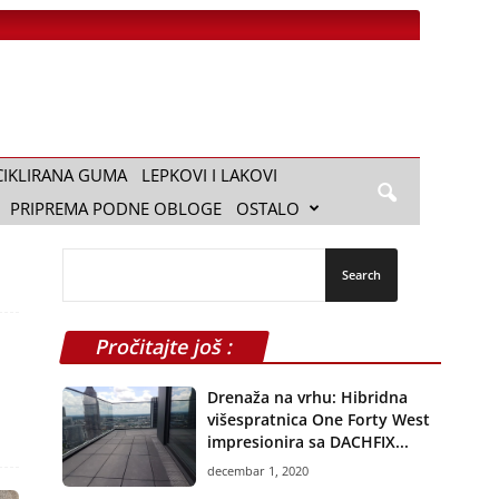
CIKLIRANA GUMA
LEPKOVI I LAKOVI
PRIPREMA PODNE OBLOGE
OSTALO
Pročitajte još :
Drenaža na vrhu: Hibridna
višespratnica One Forty West
impresionira sa DACHFIX...
decembar 1, 2020