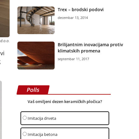
Trex – brodski podovi
decembar 13, 2014
d.o.o.
Brilijantnim inovacijama protiv
klimatskih promena
vi
septembar 11, 2017
g
Polls
Vaš omiljeni dezen keramičkih pločica?
Imitacija drveta
Imitacija betona