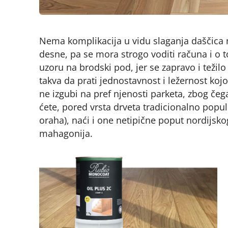
Nema komplikacija u vidu slaganja daščica n
desne, pa se mora strogo voditi računa i o t
uzoru na brodski pod, jer se zapravo i teži
takva da prati jednostavnost i ležernost ko
ne izgubi na pref njenosti parketa, zbog čeg
ćete, pored vrsta drveta tradicionalno popu
oraha), naći i one netipične poput nordijskog
mahagonija.