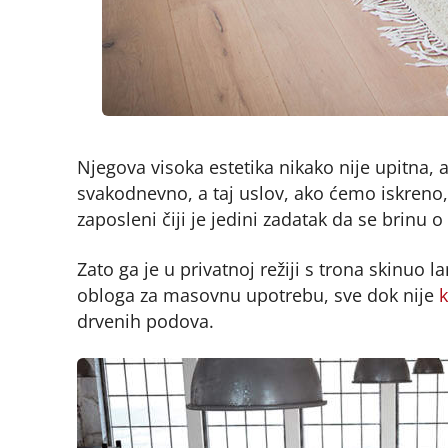
Njegova visoka estetika nikako nije upitna, 
svakodnevno, a taj uslov, ako ćemo iskreno
zaposleni čiji je jedini zadatak da se brinu o
Zato ga je u privatnoj režiji s trona skinuo 
obloga za masovnu upotrebu, sve dok nije
k
drvenih podova.