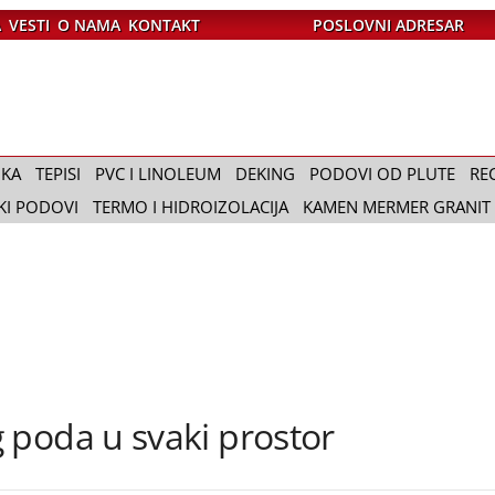
A
VESTI
O NAMA
KONTAKT
POSLOVNI ADRESAR
IKA
TEPISI
PVC I LINOLEUM
DEKING
PODOVI OD PLUTE
RE
KI PODOVI
TERMO I HIDROIZOLACIJA
KAMEN MERMER GRANIT
 poda u svaki prostor