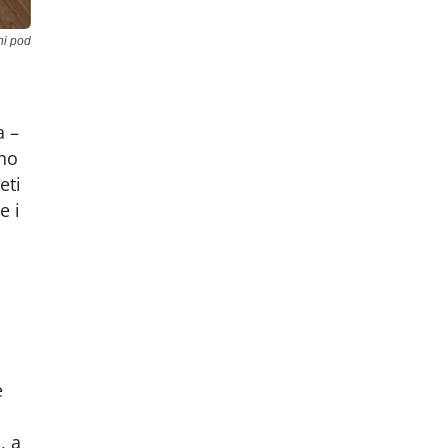
ni pod
a –
eno
eti
e i
e
, a