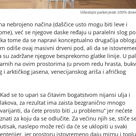
Višeslojni parket jeste 100% drve
a nebrojeno načina (daščice usto mogu biti leve i
ome), već se njegove daske ređaju u paralelni slog po
lo ka tome da se napravi konceptualno drugačija oblog
jom odiše ovaj masivni drveni pod, ali da se istovrem
a su zadržane njegove besprekorno glatke linije. U pal
larnih na ovim prostorima (u prvom redu hrasta, bukv
 i arktičkog jasena, venecijanskog ariša i afričkog
Kad se to upari sa čitavim bogatstvom nijansi ulja i
lakova, za rezultat ima zaista bezgranično mnogo
varijanti, da ćete prosto biti „u problemu“ jer nećete
znati za koju da se odlučite. Za većinu njih se, stiče s
utisak, naslepo može reći da će se uklopiti u svaki
enterijer, jer prostoru istovremeno daju mirnu i toplu