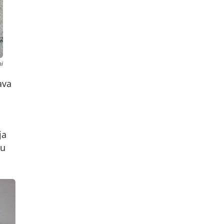
bi
ava
ja
du