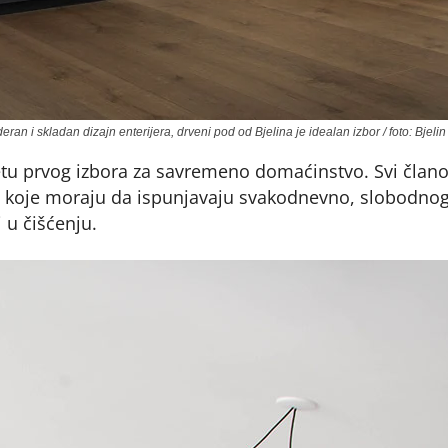
ran i skladan dizajn enterijera, drveni pod od Bjelina je idealan izbor / foto: Bjelin 
ketu prvog izbora za savremeno domaćinstvo. Svi člano
a koje moraju da ispunjavaju svakodnevno, slobodno
 u čišćenju.