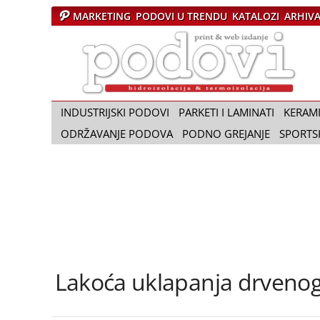
MARKETING
PODOVI U TRENDU
KATALOZI
ARHIV
Č
a
s
o
p
i
INDUSTRIJSKI PODOVI
PARKETI I LAMINATI
KERAM
s
ODRŽAVANJE PODOVA
PODNO GREJANJE
SPORTS
P
o
d
o
v
i
Lakoća uklapanja drvenog