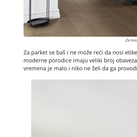
Za mode
Za parket se baš i ne može reći da nosi eti
moderne porodice imaju veliki broj obavez
vremena je malo i niko ne želi da ga provodi