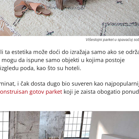
Višeslojni parket u spavaćoj so
ali ta estetika može doći do izražaja samo ako se održ
, mogu da ispune samo objekti u kojima postoje
 izgledu poda, kao što su hoteli.
laminat, i čak dosta dugo bio suveren kao najpopularni
onstruisan gotov parket
koji je zaista obogatio ponu