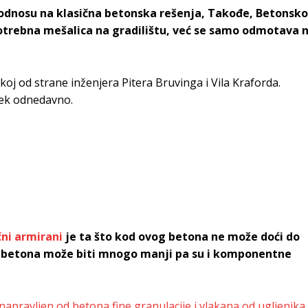
 u odnosu na klasična betonska rešenja, Takođe, Betonsko
 potrebna mešalica na gradilištu, već se samo odmotava 
koj od strane inženjera Pitera Bruvinga i Vila Kraforda.
tek odnedavno.
čni armirani
je ta što kod ovog betona ne može doći do
oj betona može biti mnogo manji pa su i komponentne
napravljen od betona fine granulacije i vlakana od ugljenika