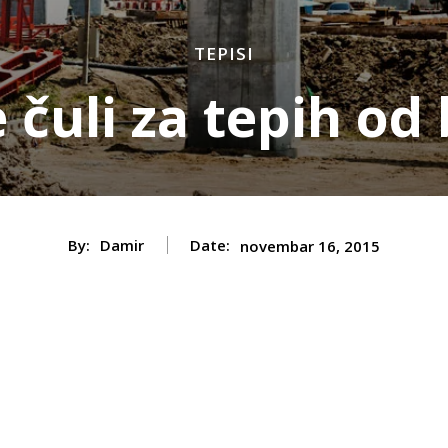
TEPISI
e čuli za tepih o
By:
Damir
Date:
novembar 16, 2015