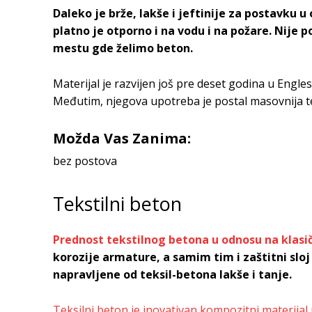
Daleko je brže, lakše i jeftinije za postavku
platno je otporno i na vodu i na požare. Nije
mestu gde želimo beton.
Materijal je razvijen još pre deset godina u Engles
Međutim, njegova upotreba je postal masovnija 
Možda Vas Zanima:
bez postova
Tekstilni beton
Prednost tekstilnog betona u odnosu na klasi
korozije armature, a samim tim i zaštitni sl
napravljene od teksil-betona lakše i tanje.
Teksilni beton je inovativan kompozitni materijal 