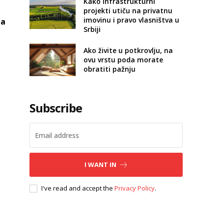
Kako infrastrukturni
projekti utiču na privatnu
imovinu i pravo vlasništva u
na
Srbiji
Ako živite u potkrovlju, na
ovu vrstu poda morate
obratiti pažnju
Subscribe
I WANT IN
I've read and accept the
Privacy Policy
.