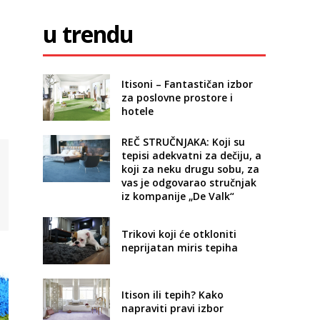
u trendu
Itisoni – Fantastičan izbor
za poslovne prostore i
hotele
REČ STRUČNJAKA: Koji su
tepisi adekvatni za dečiju, a
koji za neku drugu sobu, za
vas je odgovarao stručnjak
iz kompanije „De Valk“
Trikovi koji će otkloniti
neprijatan miris tepiha
Itison ili tepih? Kako
napraviti pravi izbor