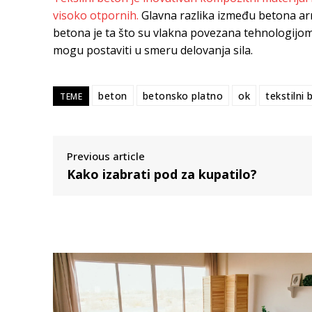
visoko otpornih.
Glavna razlika između betona armi
betona je ta što su vlakna povezana tehnologijom k
mogu postaviti u smeru delovanja sila.
beton
betonsko platno
ok
tekstilni
TEME
Previous article
Kako izabrati pod za kupatilo?