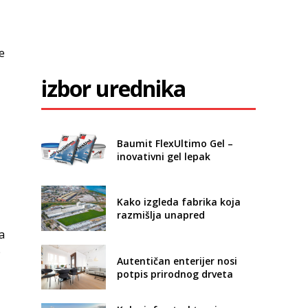
e
izbor urednika
Baumit FlexUltimo Gel –
inovativni gel lepak
Kako izgleda fabrika koja
razmišlja unapred
a
e
Autentičan enterijer nosi
potpis prirodnog drveta