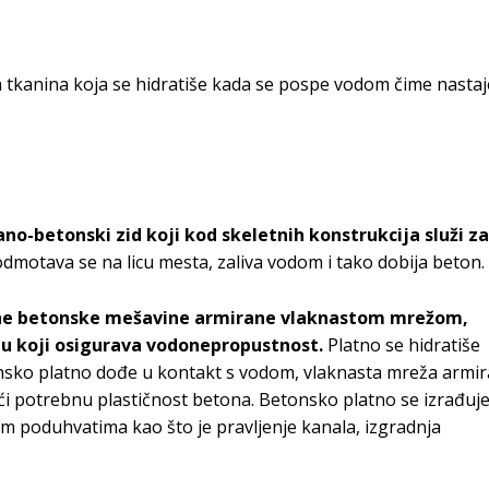
 tkanina koja se hidratiše kada se pospe vodom čime nastaj
no-betonski zid koji kod skeletnih konstrukcija služi za
dmotava se na licu mesta, zaliva vodom i tako dobija beton.
cijane betonske mešavine armirane vlaknastom mrežom,
dnu koji osigurava vodonepropustnost.
Platno se hidratiše
onsko platno dođe u kontakt s vodom, vlaknasta mreža armir
i potrebnu plastičnost betona. Betonsko platno se izrađuj
skim poduhvatima kao što je pravljenje kanala, izgradnja