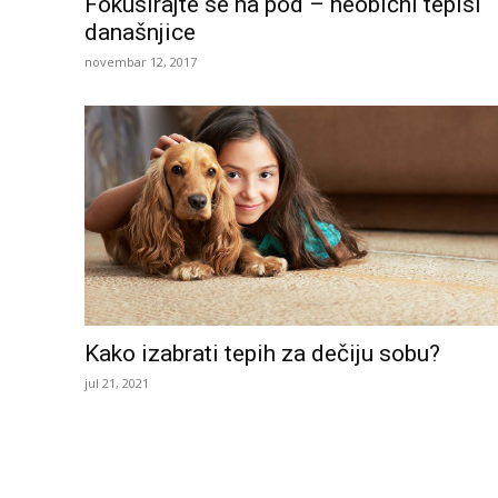
Fokusirajte se na pod – neobični tepisi
današnjice
novembar 12, 2017
Kako izabrati tepih za dečiju sobu?
jul 21, 2021