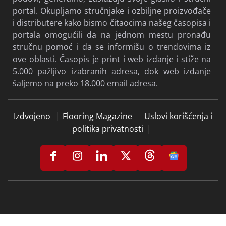
portal. Okupljamo stručnjake i ozbiljne proizvođače
i distributere kako bismo čitaocima našeg časopisa i
portala omogućili da na jednom mestu pronađu
stručnu pomoć i da se informišu o trendovima iz
ove oblasti. Časopis je print i web izdanje i stiže na
5.000 pažljivo izabranih adresa, dok web izdanje
šaljemo na preko 18.000 email adresa.
Izdvojeno
Flooring Magazine
Uslovi korišćenja i
politika privatnosti