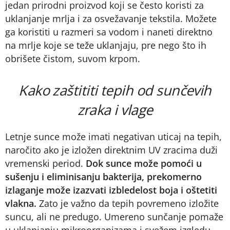
jedan prirodni proizvod koji se često koristi za
uklanjanje mrlja i za osvežavanje tekstila. Možete
ga koristiti u razmeri sa vodom i naneti direktno
na mrlje koje se teže uklanjaju, pre nego što ih
obrišete čistom, suvom krpom.
Kako zaštititi tepih od sunčevih
zraka i vlage
Letnje sunce može imati negativan uticaj na tepih,
naročito ako je izložen direktnim UV zracima duži
vremenski period.
Dok sunce može pomoći u
sušenju i eliminisanju bakterija, prekomerno
izlaganje može izazvati izbledelost boja i oštetiti
vlakna.
Zato je važno da tepih povremeno izložite
suncu, ali ne predugo. Umereno sunčanje pomaže