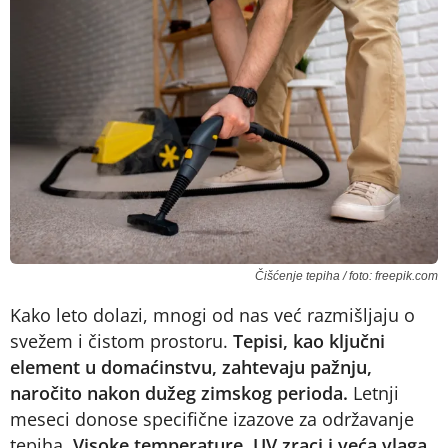
Čišćenje tepiha / foto: freepik.com
Kako leto dolazi, mnogi od nas već razmišljaju o
svežem i čistom prostoru.
Tepisi, kao ključni
element u domaćinstvu, zahtevaju pažnju,
naročito nakon dužeg zimskog perioda.
Letnji
meseci donose specifične izazove za održavanje
tepiha.
Visoke temperature, UV zraci i veća vlaga