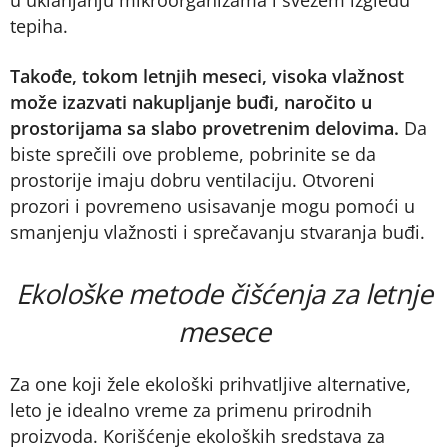
u uklanjanju mikroorganizama i svežem izgledu
tepiha.
Takođe, tokom letnjih meseci, visoka vlažnost
može izazvati nakupljanje buđi, naročito u
prostorijama sa slabo provetrenim delovima.
Da
biste sprečili ove probleme, pobrinite se da
prostorije imaju dobru ventilaciju. Otvoreni
prozori i povremeno usisavanje mogu pomoći u
smanjenju vlažnosti i sprečavanju stvaranja buđi.
Ekološke metode čišćenja za letnje
mesece
Za one koji žele ekološki prihvatljive alternative,
leto je idealno vreme za primenu prirodnih
proizvoda. Korišćenje ekoloških sredstava za