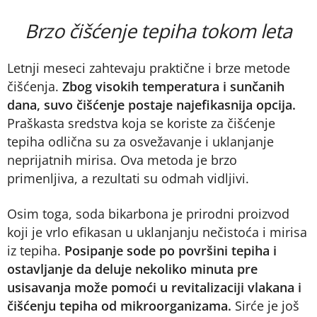
Brzo čišćenje tepiha tokom leta
Letnji meseci zahtevaju praktične i brze metode
čišćenja.
Zbog visokih temperatura i sunčanih
dana, suvo čišćenje postaje najefikasnija opcija.
Praškasta sredstva koja se koriste za čišćenje
tepiha odlična su za osvežavanje i uklanjanje
neprijatnih mirisa. Ova metoda je brzo
primenljiva, a rezultati su odmah vidljivi.
Osim toga, soda bikarbona je prirodni proizvod
koji je vrlo efikasan u uklanjanju nečistoća i mirisa
iz tepiha.
Posipanje sode po površini tepiha i
ostavljanje da deluje nekoliko minuta pre
usisavanja može pomoći u revitalizaciji vlakana i
čišćenju tepiha od mikroorganizama.
Sirće je još