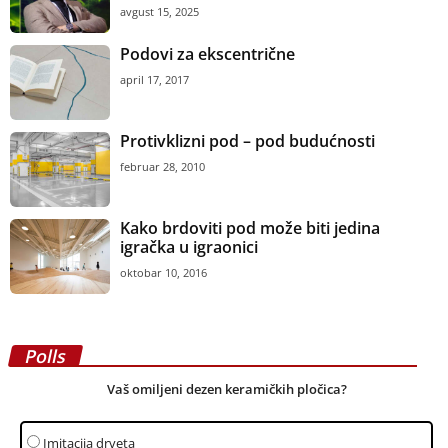
avgust 15, 2025
Podovi za ekscentrične
april 17, 2017
Protivklizni pod – pod budućnosti
februar 28, 2010
Kako brdoviti pod može biti jedina
igračka u igraonici
oktobar 10, 2016
Polls
Vaš omiljeni dezen keramičkih pločica?
Imitacija drveta