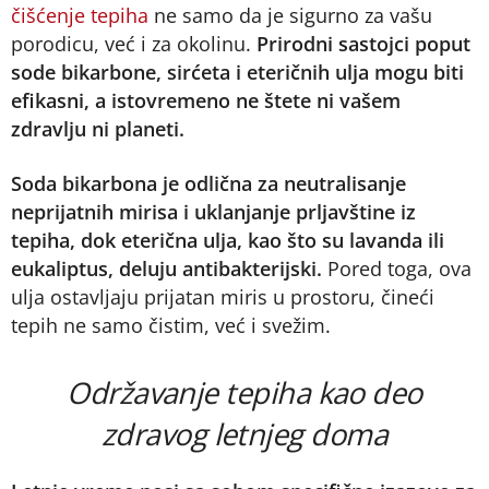
čišćenje tepiha
ne samo da je sigurno za vašu
porodicu, već i za okolinu.
Prirodni sastojci poput
sode bikarbone, sirćeta i eteričnih ulja mogu biti
efikasni, a istovremeno ne štete ni vašem
zdravlju ni planeti.
Soda bikarbona je odlična za neutralisanje
neprijatnih mirisa i uklanjanje prljavštine iz
tepiha, dok eterična ulja, kao što su lavanda ili
eukaliptus, deluju antibakterijski.
Pored toga, ova
ulja ostavljaju prijatan miris u prostoru, čineći
tepih ne samo čistim, već i svežim.
Održavanje tepiha kao deo
zdravog letnjeg doma