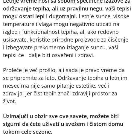
Letnje vreme nosi sa sobom specifične izazove za
održavanje tepiha, ali uz pravilnu negu, vaši tepisi
mogu ostati lepi i dugotrajni.
Letnje sunce, visoke
temperature i vlaga mogu negativno uticati na
izgled i funkcionalnost tepiha, ali ako redovno
usisavate, koristite prirodne proizvode za čišćenje
i izbegavate prekomerno izlaganje suncu, vaši
tepisi će i dalje biti osveženi i zdravi.
Proleće je već prošlo, ali sada je pravo vreme da
se pripremite za leto. Održavanje tepiha u letnjim
mesecima nije samo pitanje estetike, već i
zdravlja, jer čist tepih znači zdraviji prostor za
život.
Uzimajući u obzir sve ove savete, možete biti
sigurni da ćete uživati u svežem i čistom domu
tokom cele sezone.