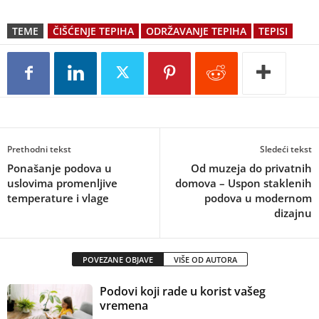
TEME
ČIŠĆENJE TEPIHA
ODRŽAVANJE TEPIHA
TEPISI
Prethodni tekst
Sledeći tekst
Ponašanje podova u
Od muzeja do privatnih
uslovima promenljive
domova – Uspon staklenih
temperature i vlage
podova u modernom
dizajnu
POVEZANE OBJAVE
VIŠE OD AUTORA
Podovi koji rade u korist vašeg
vremena