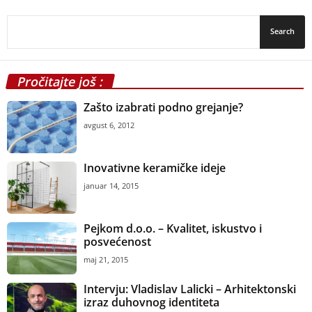
Pročitajte još :
Zašto izabrati podno grejanje?
avgust 6, 2012
Inovativne keramičke ideje
januar 14, 2015
Pejkom d.o.o. – Kvalitet, iskustvo i
posvećenost
maj 21, 2015
Intervju: Vladislav Lalicki – Arhitektonski
izraz duhovnog identiteta