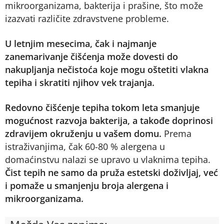
mikroorganizama, bakterija i prašine, što može
izazvati različite zdravstvene probleme.
U letnjim mesecima, čak i najmanje
zanemarivanje čišćenja može dovesti do
nakupljanja nečistoća koje mogu oštetiti vlakna
tepiha i skratiti njihov vek trajanja.
Redovno čišćenje tepiha tokom leta smanjuje
mogućnost razvoja bakterija, a takođe doprinosi
zdravijem okruženju u vašem domu.
Prema
istraživanjima, čak 60-80 % alergena u
domaćinstvu nalazi se upravo u vlaknima tepiha.
Čist tepih ne samo da pruža estetski doživljaj, već
i pomaže u smanjenju broja alergena i
mikroorganizama.