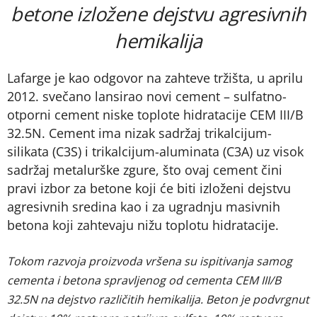
betone izložene dejstvu agresivnih
hemikalija
Lafarge je kao odgovor na zahteve tržišta, u aprilu
2012. svečano lansirao novi cement – sulfatno-
otporni cement niske toplote hidratacije CEM III/B
32.5N. Cement ima nizak sadržaj trikalcijum-
silikata (C3S) i trikalcijum-aluminata (C3A) uz visok
sadržaj metalurške zgure, što ovaj cement čini
pravi izbor za betone koji će biti izloženi dejstvu
agresivnih sredina kao i za ugradnju masivnih
betona koji zahtevaju nižu toplotu hidratacije.
Tokom razvoja proizvoda vršena su ispitivanja samog
cementa i betona spravljenog od cementa CEM III/B
32.5N na dejstvo različitih hemikalija. Beton je podvrgnut