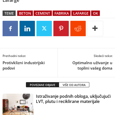
Lafarge
TEME
BETON
CEMENT
FABRIKA
LAFARGE
OK
Prethodni tekst
Sledeći tekst
Protivklizni industrijski
Optimalno uživanje u
podovi
toplini vašeg doma
POVEZANE OBJAVE
VIŠE OD AUTORA
Istraživanje podnih obloga, uključujući
LVT, plutu i reciklirane materijale