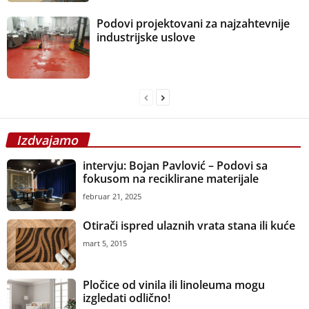
Podovi projektovani za najzahtevnije
industrijske uslove
Izdvajamo
intervju: Bojan Pavlović – Podovi sa
fokusom na reciklirane materijale
februar 21, 2025
Otirači ispred ulaznih vrata stana ili kuće
mart 5, 2015
Pločice od vinila ili linoleuma mogu
izgledati odlično!