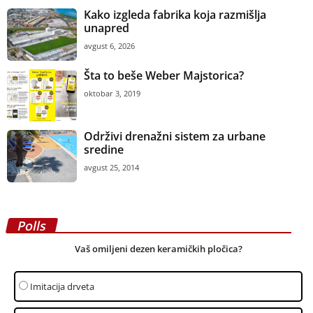
Kako izgleda fabrika koja razmišlja
unapred
avgust 6, 2026
Šta to beše Weber Majstorica?
oktobar 3, 2019
Održivi drenažni sistem za urbane
sredine
avgust 25, 2014
Polls
Vaš omiljeni dezen keramičkih pločica?
Imitacija drveta