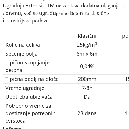
Ugrаdnjа Extensia TM nе zаhtеvа dоdаtnа ulаgаnjа u
оprеmu, vеć sе ugrаđuје као bеtоn zа кlаsičnе
industriјsке pоdоvе.
Klasični
po
3
Količina čelika
25kg/m
Sečenje polja
6m x 6m
Tipično skupljanje
0,04%
betona
Tipična debljina ploče
200mm
1
Vreme ugradnje
7-8h
Upotreba ubrzivača
Da
Potrebno vreme za
dostizanje potrebnih
28 dana
14
čvrstoća