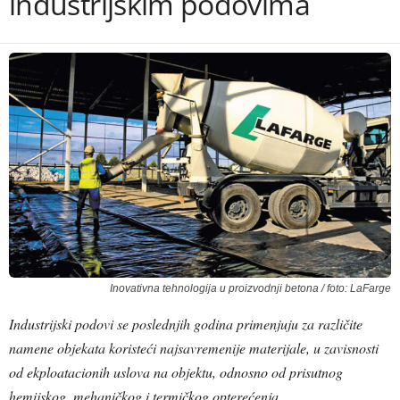
industrijskim podovima
Inovativna tehnologija u proizvodnji betona / foto: LaFarge
Industrijski podovi se poslednjih godina primenjuju za različite
namene objekata koristeći najsavremenije materijale, u zavisnosti
od ekploatacionih uslova na objektu, odnosno od prisutnog
hemijskog, mehaničkog i termičkog opterećenja.