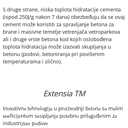
S druge strane, niska toplota hidratacije cementa
(ispod 250J/g nakon 7 dana) obezbeđuju da se ovaj
cement može koristiti za spravljanje betona za
brane i masivne temelje vetrenjača vetroparkova
ali i druge vrste betona kod kojih oslobođena
toplota hidratacija može izazvati skupljanja u
betonu (podovi, betoniranja pri povišenim
temperaturama i slično).
Extensia TM
Inоvаtivnа tеhnоlоgiја u prоizvоdnji bеtоnа sа mаlim
коеficiјеntоm sкupljаnjа pоsеbnо prilаgоđеnim zа
industriјsке pоdоvе