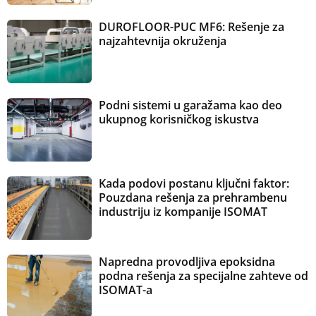
DUROFLOOR-PUC MF6: Rešenje za
najzahtevnija okruženja
Podni sistemi u garažama kao deo
ukupnog korisničkog iskustva
Kada podovi postanu ključni faktor:
Pouzdana rešenja za prehrambenu
industriju iz kompanije ISOMAT
Napredna provodljiva epoksidna
podna rešenja za specijalne zahteve od
ISOMAT-a