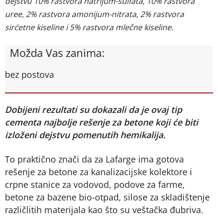
dejstvu 10% rastvora natrijum-sulfata, 10% rastvora
uree, 2% rastvora amonijum-nitrata, 2% rastvora
sirćetne kiseline i 5% rastvora mlečne kiseline.
Možda Vas zanima:
bez postova
Dobijeni rezultati su dokazali da je ovaj tip
cementa najbolje rešenje za betone koji će biti
izloženi dejstvu pomenutih hemikalija.
To praktično znači da za Lafarge ima gotova
rešenje za betone za kanalizacijske kolektore i
crpne stanice za vodovod, podove za farme,
betone za bazene bio-otpad, silose za skladištenje
različlitih materijala kao što su veštačka đubriva.