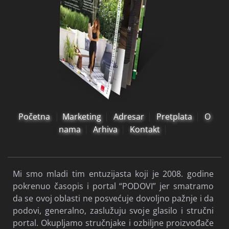
Početna
Marketing
Adresar
Pretplata
O
nama
Arhiva
Kontakt
Mi smo mladi tim entuzijasta koji je 2008. godine
pokrenuo časopis i portal “PODOVI” jer smatramo
da se ovoj oblasti ne posvećuje dovoljno pažnje i da
podovi, generalno, zaslužuju svoje glasilo i stručni
portal. Okupljamo stručnjake i ozbiljne proizvođače