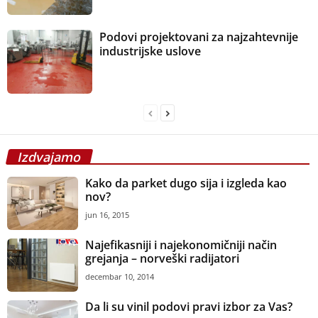
Podovi projektovani za najzahtevnije
industrijske uslove
Izdvajamo
Kako da parket dugo sija i izgleda kao
nov?
jun 16, 2015
Najefikasniji i najekonomičniji način
grejanja – norveški radijatori
decembar 10, 2014
Da li su vinil podovi pravi izbor za Vas?