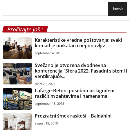
Pročitajte još :
Karakteristike vredne poštovanja: svaki
komad je unikatan i neponovljiv
septembar 4, 2015
Svečano je otvorena dvodnevna
konferencija ‘’Sfera 2022: Fasadni sistemi i
ventilirajuće...
mart 29, 2022
Lafarge-Betoni posebno prilagođeni
različitim zahtevima i namenama
septembar 18, 2013
Prozračni šmek raskoši – Baldahini
avgust 18, 2010