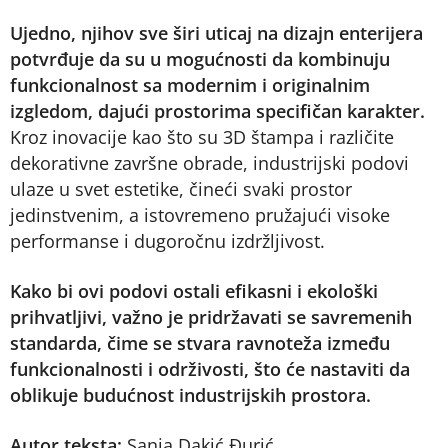
Ujedno, njihov sve širi uticaj na dizajn enterijera
potvrđuje da su u mogućnosti da kombinuju
funkcionalnost sa modernim i originalnim
izgledom, dajući prostorima specifičan karakter.
Kroz inovacije kao što su 3D štampa i različite
dekorativne završne obrade, industrijski podovi
ulaze u svet estetike, čineći svaki prostor
jedinstvenim, a istovremeno pružajući visoke
performanse i dugoročnu izdržljivost.
Kako bi ovi podovi ostali efikasni i ekološki
prihvatljivi, važno je pridržavati se savremenih
standarda, čime se stvara ravnoteža između
funkcionalnosti i održivosti, što će nastaviti da
oblikuje budućnost industrijskih prostora.
Autor teksta:
Sanja Dakić Đurić