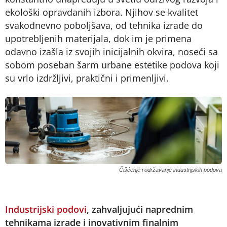
ekološki opravdanih izbora. Njihov se kvalitet
svakodnevno poboljšava, od tehnika izrade do
upotrebljenih materijala, dok im je primena
odavno izašla iz svojih inicijalnih okvira, noseći sa
sobom poseban šarm urbane estetike podova koji
su vrlo izdržljivi, praktični i primenljivi.
Čišćenje i održavanje industrijskih podova
Industrijski podovi
, zahvaljujući naprednim
tehnikama izrade i inovativnim finalnim