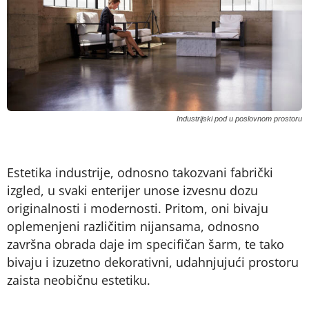
Industrijski pod u poslovnom prostoru
Estetika industrije, odnosno takozvani fabrički
izgled, u svaki enterijer unose izvesnu dozu
originalnosti i modernosti. Pritom, oni bivaju
oplemenjeni različitim nijansama, odnosno
završna obrada daje im specifičan šarm, te tako
bivaju i izuzetno dekorativni, udahnjujući prostoru
zaista neobičnu estetiku.