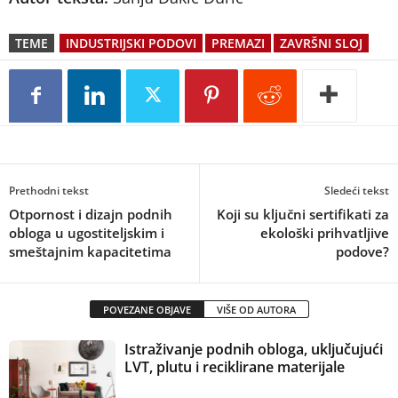
TEME
INDUSTRIJSKI PODOVI
PREMAZI
ZAVRŠNI SLOJ
Prethodni tekst
Sledeći tekst
Otpornost i dizajn podnih
Koji su ključni sertifikati za
obloga u ugostiteljskim i
ekološki prihvatljive
smeštajnim kapacitetima
podove?
POVEZANE OBJAVE
VIŠE OD AUTORA
Istraživanje podnih obloga, uključujući
LVT, plutu i reciklirane materijale