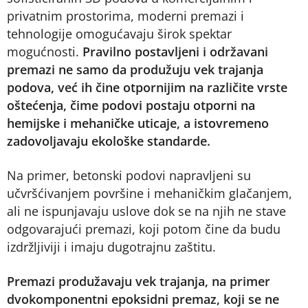
privatnim prostorima, moderni premazi i
tehnologije omogućavaju širok spektar
mogućnosti.
Pravilno postavljeni i održavani
premazi ne samo da produžuju vek trajanja
podova, već ih čine otpornijim na različite vrste
oštećenja, čime podovi postaju otporni na
hemijske i mehaničke uticaje, a istovremeno
zadovoljavaju ekološke standarde.
Na primer, betonski podovi napravljeni su
učvršćivanjem površine i mehaničkim glačanjem,
ali ne ispunjavaju uslove dok se na njih ne stave
odgovarajući premazi, koji potom čine da budu
izdržljiviji i imaju dugotrajnu zaštitu.
Premazi produžavaju vek trajanja, na primer
dvokomponentni epoksidni premaz, koji se ne