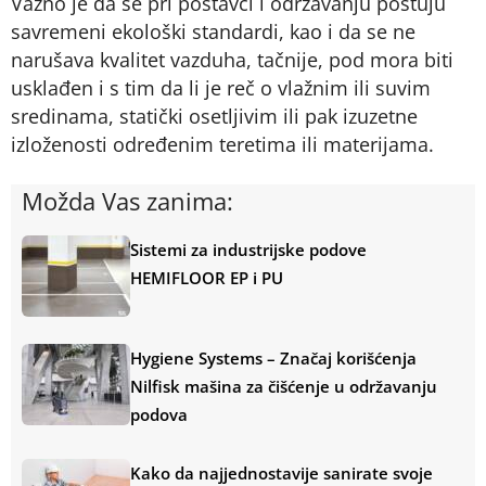
Važno je da se pri postavci i održavanju poštuju
savremeni ekološki standardi, kao i da se ne
narušava kvalitet vazduha, tačnije, pod mora biti
usklađen i s tim da li je reč o vlažnim ili suvim
sredinama, statički osetljivim ili pak izuzetne
izloženosti određenim teretima ili materijama.
Možda Vas zanima:
Sistemi za industrijske podove
HEMIFLOOR EP i PU
Hygiene Systems – Značaj korišćenja
Nilfisk mašina za čišćenje u održavanju
podova
Kako da najjednostavije sanirate svoje