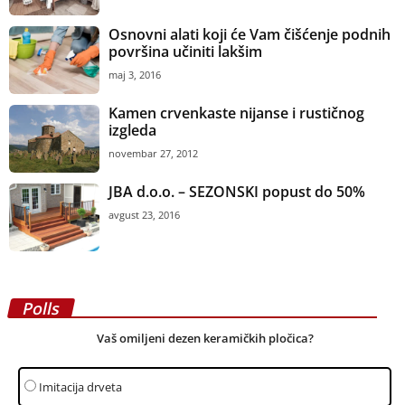
Osnovni alati koji će Vam čišćenje podnih
površina učiniti lakšim
maj 3, 2016
Kamen crvenkaste nijanse i rustičnog
izgleda
novembar 27, 2012
JBA d.o.o. – SEZONSKI popust do 50%
avgust 23, 2016
Polls
Vaš omiljeni dezen keramičkih pločica?
Imitacija drveta