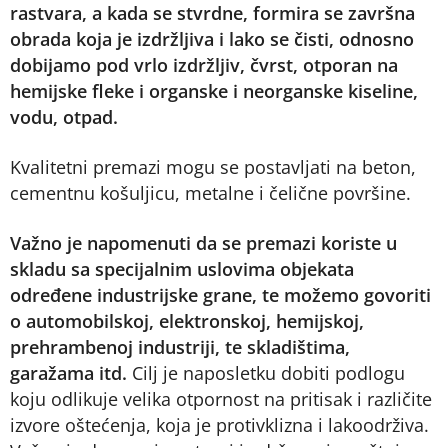
rastvara, a kada se stvrdne, formira se završna
obrada koja je izdržljiva i lako se čisti, odnosno
dobijamo pod vrlo izdržljiv, čvrst, otporan na
hemijske fleke i organske i neorganske kiseline,
vodu, otpad.
Kvalitetni premazi mogu se postavljati na beton,
cementnu košuljicu, metalne i čelične površine.
Važno je napomenuti da se premazi koriste u
skladu sa specijalnim uslovima objekata
određene industrijske grane, te možemo govoriti
o automobilskoj, elektronskoj, hemijskoj,
prehrambenoj industriji, te skladištima,
garažama itd.
Cilj je naposletku dobiti podlogu
koju odlikuje velika otpornost na pritisak i različite
izvore oštećenja, koja je protivklizna i lakoodrživa.