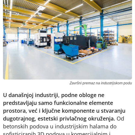
Završni premaz na industrijskom podu
U današnjoj industriji, podne obloge ne
predstavljaju samo funkcionalne elemente
prostora, već i ključne komponente u stvaranju
dugotrajnog, estetski privlačnog okruženja.
Od
betonskih podova u industrijskim halama do
sofisticiranih 3D podova u komercijalnim i