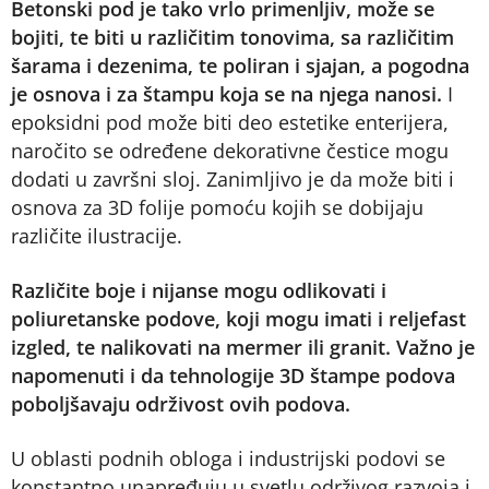
Betonski pod je tako vrlo primenljiv, može se
bojiti, te biti u različitim tonovima, sa različitim
šarama i dezenima, te poliran i sjajan, a pogodna
je osnova i za štampu koja se na njega nanosi.
I
epoksidni pod može biti deo estetike enterijera,
naročito se određene dekorativne čestice mogu
dodati u završni sloj. Zanimljivo je da može biti i
osnova za 3D folije pomoću kojih se dobijaju
različite ilustracije.
Različite boje i nijanse mogu odlikovati i
poliuretanske podove, koji mogu imati i reljefast
izgled, te nalikovati na mermer ili granit. Važno je
napomenuti i da tehnologije 3D štampe podova
poboljšavaju održivost ovih podova.
U oblasti podnih obloga i industrijski podovi se
konstantno unapređuju u svetlu održivog razvoja i