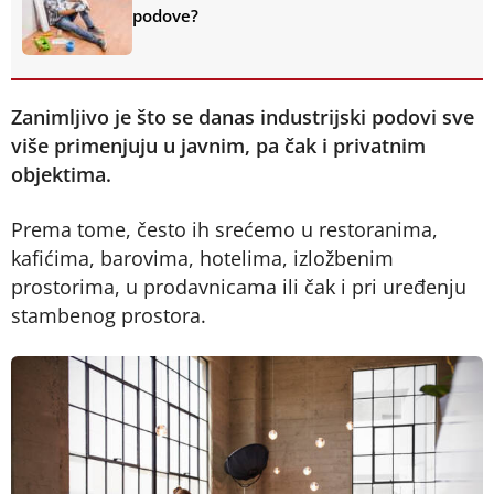
podove?
Zanimljivo je što se danas industrijski podovi sve
više primenjuju u javnim, pa čak i privatnim
objektima.
Prema tome, često ih srećemo u restoranima,
kafićima, barovima, hotelima, izložbenim
prostorima, u prodavnicama ili čak i pri uređenju
stambenog prostora.