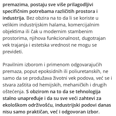
premazima, postaju sve više prilagodljivi
specifičnim potrebama različitih prostora i
industrija.
Bez obzira na to da li se koriste u
velikim industrijskim halama, komercijalnim
objektima ili čak u modernim stambenim
prostorima, njihova funkcionalnost, dugotrajan
vek trajanja i estetska vrednost ne mogu se
prevideti.
Pravilnim izborom i primenom odgovarajućih
premaza, poput epoksidnih ili poliuretanskih, ne
samo da se produžava životni vek podova, već se i
stvara zaštita od hemijskih, mehaničkih i drugih
oštećenja.
S obzirom na to da se tehnologija
stalno unapređuje i da su sve veći zahtevi za
ekološkom održivošću, industrijski podovi danas
nisu samo praktičan, već i odgovoran izbor.