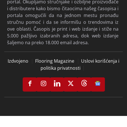
portal. Okupljamo stručnjake i ozbiljne proizvođače
i distributere kako bismo čitaocima našeg časopisa i
portala omogućili da na jednom mestu pronađu
stručnu pomoć i da se informišu o trendovima iz
ove oblasti. Časopis je print i web izdanje i stiže na
5.000 pažljivo izabranih adresa, dok web izdanje
šaljemo na preko 18.000 email adresa.
Izdvojeno
Flooring Magazine
Uslovi korišćenja i
politika privatnosti