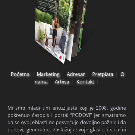
Početna
Marketing
Adresar
Pretplata
O
nama
Arhiva
Kontakt
Mi smo mladi tim entuzijasta koji je 2008. godine
pokrenuo časopis i portal “PODOVI” jer smatramo
da se ovoj oblasti ne posvećuje dovoljno pažnje i da
podovi, generalno, zaslužuju svoje glasilo i stručni