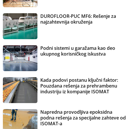
DUROFLOOR-PUC MF6: Rešenje za
najzahtevnija okruženja
Podni sistemi u garažama kao deo
ukupnog korisničkog iskustva
Kada podovi postanu ključni faktor:
Pouzdana rešenja za prehrambenu
industriju iz kompanije ISOMAT
Napredna provodljiva epoksidna
podna rešenja za specijalne zahteve od
ISOMAT-a