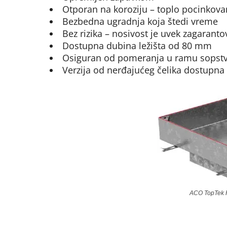
Otporan na koroziju – toplo pocinkovan
Bezbedna ugradnja koja štedi vreme
Bez rizika – nosivost je uvek zagarant
Dostupna dubina ležišta od 80 mm
Osiguran od pomeranja u ramu sopst
Verzija od nerđajućeg čelika dostupna 
ACO TopTek P