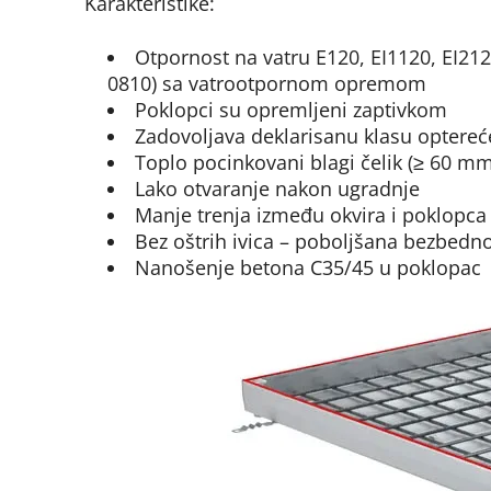
Karakteristike:
Otpornost na vatru E120, EI1120, EI21
0810) sa vatrootpornom opremom
Poklopci su opremljeni zaptivkom
Zadovoljava deklarisanu klasu opterec
Toplo pocinkovani blagi čelik (≥ 60 mm c
Lako otvaranje nakon ugradnje
Manje trenja između okvira i poklopca
Bez oštrih ivica – poboljšana bezbedn
Nanošenje betona C35/45 u poklopac