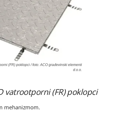
rni (FR) poklopci / foto: ACO građevinski elementi
d.o.o.
vatrootporni (FR) poklopci
nim mehanizmom.