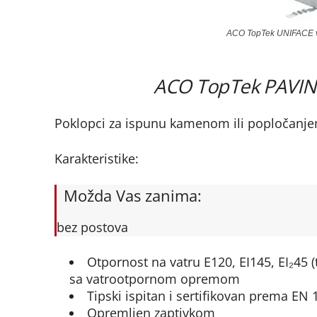
ACO TopTek UNIFACE vat
ACO TopTek PAVING
Poklopci za ispunu kamenom ili popločanje
Karakteristike:
Možda Vas zanima:
bez postova
Otpornost na vatru E120, EI145, EI₂45 
sa vatrootpornom opremom
Tipski ispitan i sertifikovan prema EN 
Opremljen zaptivkom