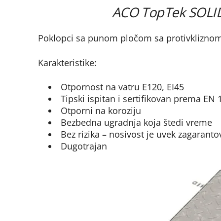
ACO TopTek SOLID 
Poklopci sa punom pločom sa protivklizno
Karakteristike:
Otpornost na vatru E120, EI45
Tipski ispitan i sertifikovan prema EN 
Otporni na koroziju
Bezbedna ugradnja koja štedi vreme
Bez rizika – nosivost je uvek zagarant
Dugotrajan