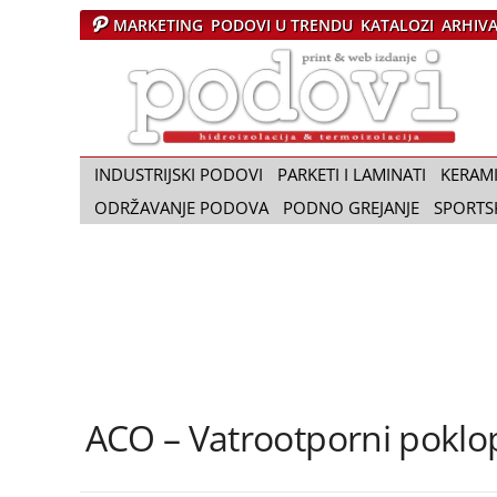
MARKETING
PODOVI U TRENDU
KATALOZI
ARHIV
Č
a
s
o
p
i
INDUSTRIJSKI PODOVI
PARKETI I LAMINATI
KERAM
s
ODRŽAVANJE PODOVA
PODNO GREJANJE
SPORTS
P
o
d
o
v
i
ACO – Vatrootporni poklo