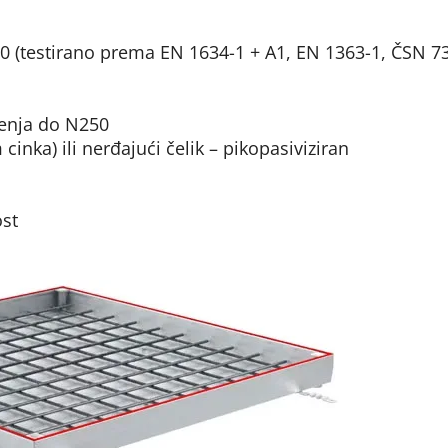
20 (testirano prema EN 1634-1 + A1, EN 1363-1, ČSN 7
́enja do N250
inka) ili nerđajući čelik – pikopasiviziran
ost