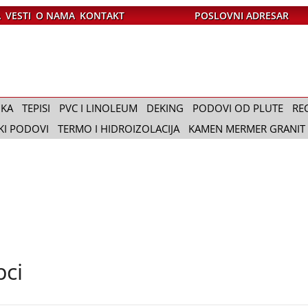
A
VESTI
O NAMA
KONTAKT
POSLOVNI ADRESAR
IKA
TEPISI
PVC I LINOLEUM
DEKING
PODOVI OD PLUTE
RE
KI PODOVI
TERMO I HIDROIZOLACIJA
KAMEN MERMER GRANIT
pci