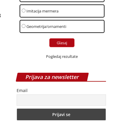
Imitacija mermera
3
Geometrija/ornamenti
Pogledaj rezultate
Prijava za newsletter
Email