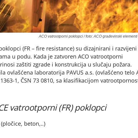
ACO vatrootporni poklopci / foto: ACO građevinski elementi 
klopci (FR – fire resistance) su dizajnirani i razvijeni
ijama u podu. Kada je zatvoren ACO vatrootporni
nosi zaštiti zgrade i konstrukcija u slučaju požara.
enila ovlašćena laboratorija PAVUS a.s. (ovlašćeno telo
363-1, ČSN 73 0810, sa klasifikacijom vatrootpornost
 vatrootporni (FR) poklopci
pločice, beton,..)