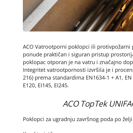
ACO Vatrootporni poklopci ili protivpožarni po
ponude praktičan i siguran pristup prostor
poklopac otporan je na vatru i značajno dopri
Integritet vatrootpornosti izvršila je i proc
216) prema standardima EN1634-1 + A1, EN 1
E120, EI145, EI245.
ACO TopTek UNIFACE
Poklopci za ugradnju završnog poda po želji (