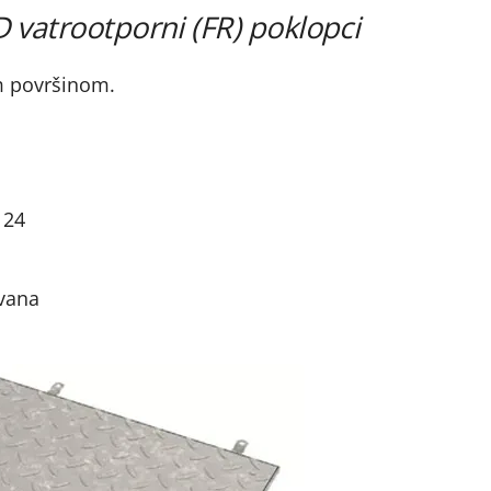
vatrootporni (FR) poklopci
m površinom.
124
ovana