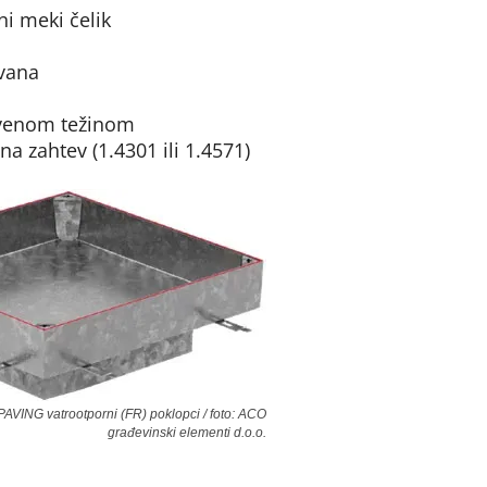
i meki čelik
ovana
venom težinom
na zahtev (1.4301 ili 1.4571)
AVING vatrootporni (FR) poklopci / foto: ACO
građevinski elementi d.o.o.