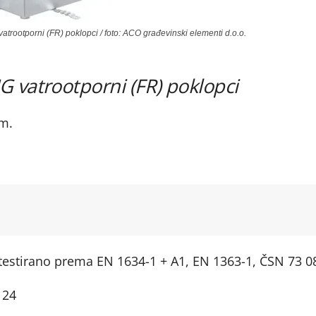
rootporni (FR) poklopci / foto: ACO građevinski elementi d.o.o.
 vatrootporni (FR) poklopci
m.
(testirano prema EN 1634-1 + A1, EN 1363-1, ČSN 73 0
124