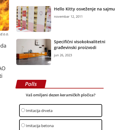
Hello Kitty osveženje na sajmu
novembar 12, 2011
d.o.o.
Specifični visokokvalitetni
 da
građevinski proizvodi
jun 26, 2023
 AO
i
Polls
Vaš omiljeni dezen keramičkih pločica?
Imitacija drveta
Imitacija betona