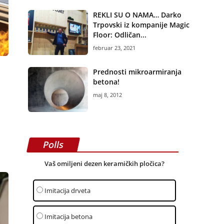
REKLI SU O NAMA… Darko
Trpovski iz kompanije Magic
Floor: Odličan...
februar 23, 2021
Prednosti mikroarmiranja
betona!
maj 8, 2012
Polls
Vaš omiljeni dezen keramičkih pločica?
Imitacija drveta
Imitacija betona