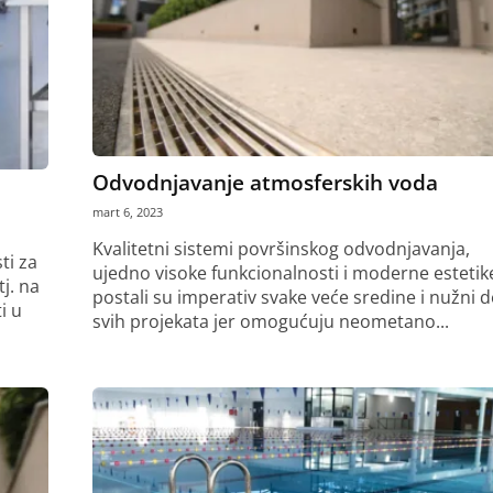
Odvodnjavanje atmosferskih voda
mart 6, 2023
Kvalitetni sistemi površinskog odvodnjavanja,
ti za
ujedno visoke funkcionalnosti i moderne estetik
j. na
postali su imperativ svake veće sredine i nužni 
i u
svih projekata jer omogućuju neometano...