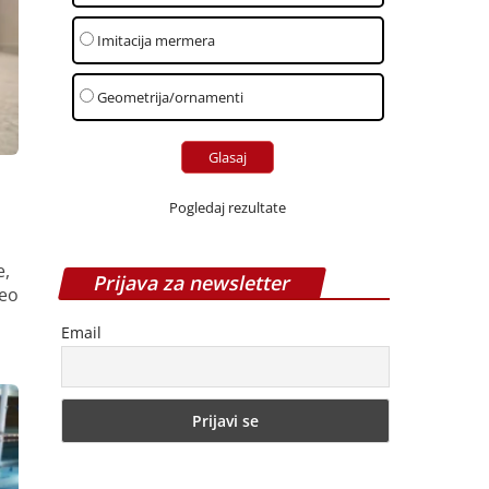
Imitacija mermera
Geometrija/ornamenti
Pogledaj rezultate
e,
Prijava za newsletter
deo
Email