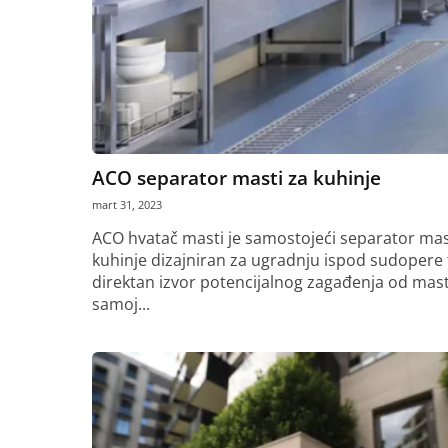
ACO separator masti za kuhinje
mart 31, 2023
ACO hvatač masti je samostojeći separator mas
kuhinje dizajniran za ugradnju ispod sudopere t
direktan izvor potencijalnog zagađenja od mast
samoj...