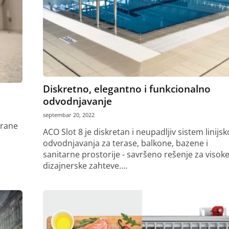
Diskretno, elegantno i funkcionalno
odvodnjavanje
septembar 20, 2022
irane
ACO Slot 8 je diskretan i neupadljiv sistem linijs
odvodnjavanja za terase, balkone, bazene i
sanitarne prostorije - savršeno rešenje za visok
dizajnerske zahteve....