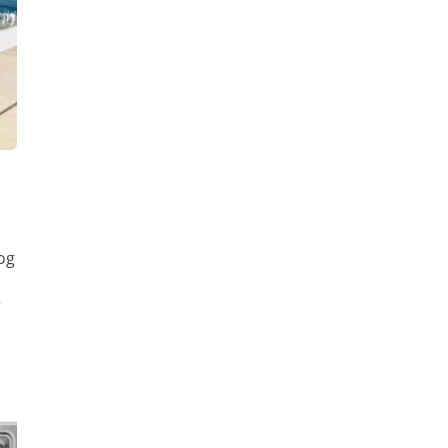
kog
e