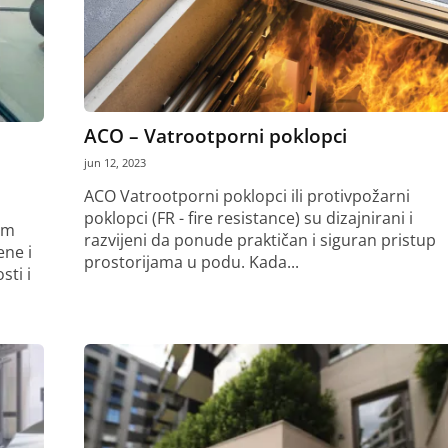
ACO – Vatrootporni poklopci
jun 12, 2023
ACO Vatrootporni poklopci ili protivpožarni
poklopci (FR - fire resistance) su dizajnirani i
em
razvijeni da ponude praktičan i siguran pristup
ene i
prostorijama u podu. Kada...
sti i