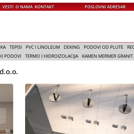
A
VESTI
O NAMA
KONTAKT
POSLOVNI ADRESAR
IKA
TEPISI
PVC I LINOLEUM
DEKING
PODOVI OD PLUTE
RE
KI PODOVI
TERMO I HIDROIZOLACIJA
KAMEN MERMER GRANIT
d.o.o.