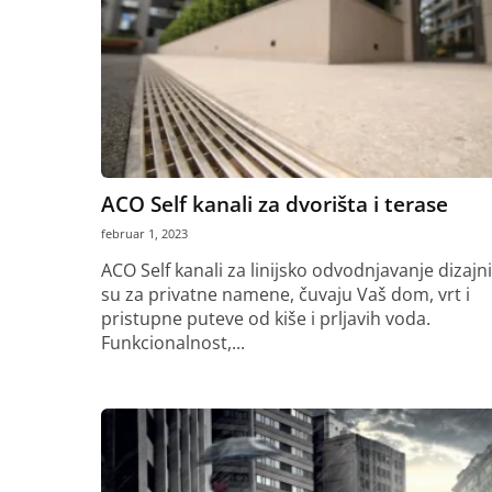
ACO Self kanali za dvorišta i terase
februar 1, 2023
ACO Self kanali za linijsko odvodnjavanje dizajn
su za privatne namene, čuvaju Vaš dom, vrt i
pristupne puteve od kiše i prljavih voda.
Funkcionalnost,...