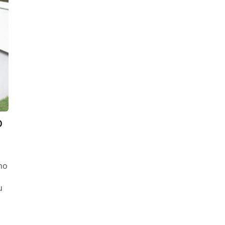
O
no
u