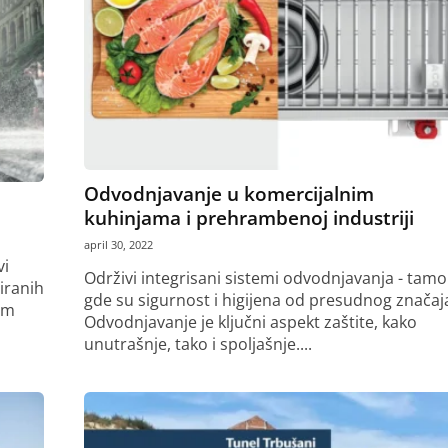
Odvodnjavanje u komercijalnim
kuhinjama i prehrambenoj industriji
april 30, 2022
vi
Održivi integrisani sistemi odvodnjavanja - tamo
iranih
gde su sigurnost i higijena od presudnog značaj
om
Odvodnjavanje je ključni aspekt zaštite, kako
unutrašnje, tako i spoljašnje....