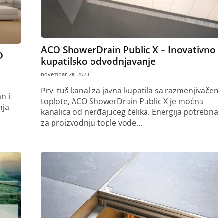
ACO ShowerDrain Public X – Inovativno
O
kupatilsko odvodnjavanje
novembar 28, 2023
Prvi tuš kanal za javna kupatila sa razmenjivače
n i
toplote, ACO ShowerDrain Public X je moćna
nja
kanalica od nerđajućeg čelika. Energija potrebna
za proizvodnju tople vode...