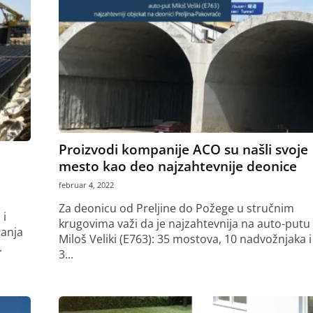
Proizvodi kompanije ACO su našli svoje
mesto kao deo najzahtevnije deonice
februar 4, 2022
Za deonicu od Preljine do Požege u stručnim
 i
krugovima važi da je najzahtevnija na auto-putu
janja
Miloš Veliki (E763): 35 mostova, 10 nadvožnjaka i
.
3...