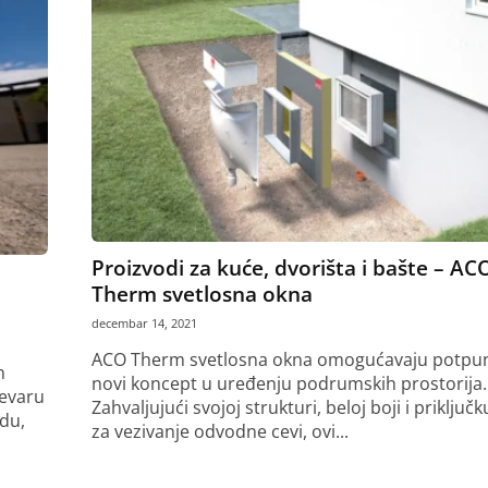
Proizvodi za kuće, dvorišta i bašte – AC
Therm svetlosna okna
decembar 14, 2021
ACO Therm svetlosna okna omogućavaju potpu
m
novi koncept u uređenju podrumskih prostorija.
levaru
Zahvaljujući svojoj strukturi, beloj boji i priključk
du,
za vezivanje odvodne cevi, ovi...