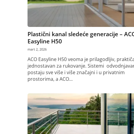
Plastični kanal sledeće generacije – AC
Easyline H50
mart 2, 2026
ACO Easyline H50 veoma je prilagodljiv, praktiča
jednostavan za rukovanje. Sistemi odvodnjava
postaju sve više i više značajni i u privatnim
prostorima, a ACO...