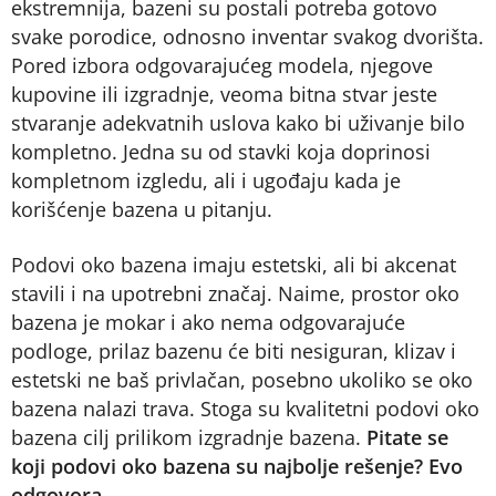
ekstremnija, bazeni su postali potreba gotovo
svake porodice, odnosno inventar svakog dvorišta.
Pored izbora odgovarajućeg modela, njegove
kupovine ili izgradnje, veoma bitna stvar jeste
stvaranje adekvatnih uslova kako bi uživanje bilo
kompletno. Jedna su od stavki koja doprinosi
kompletnom izgledu, ali i ugođaju kada je
korišćenje bazena u pitanju.
Podovi oko bazena imaju estetski, ali bi akcenat
stavili i na upotrebni značaj. Naime, prostor oko
bazena je mokar i ako nema odgovarajuće
podloge, prilaz bazenu će biti nesiguran, klizav i
estetski ne baš privlačan, posebno ukoliko se oko
bazena nalazi trava. Stoga su kvalitetni podovi oko
bazena cilj prilikom izgradnje bazena.
Pitate se
koji podovi oko bazena su najbolje rešenje? Evo
odgovora.