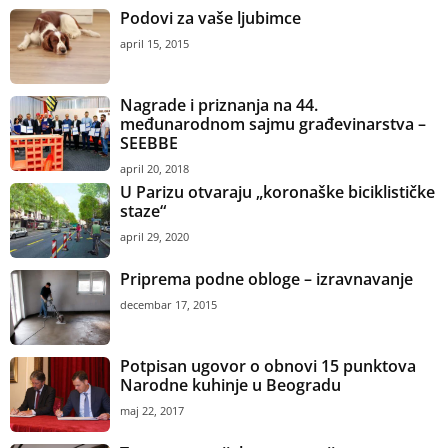
Podovi za vaše ljubimce
april 15, 2015
Nagrade i priznanja na 44.
međunarodnom sajmu građevinarstva –
SEEBBE
april 20, 2018
U Parizu otvaraju „koronaške biciklističke
staze“
april 29, 2020
Priprema podne obloge – izravnavanje
decembar 17, 2015
Potpisan ugovor o obnovi 15 punktova
Narodne kuhinje u Beogradu
maj 22, 2017