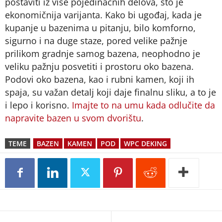
postaviti iz više pojedinačnih delova, što je
ekonomičnija varijanta. Kako bi ugođaj, kada je
kupanje u bazenima u pitanju, bilo komforno,
sigurno i na duge staze, pored velike pažnje
prilikom gradnje samog bazena, neophodno je
veliku pažnju posvetiti i prostoru oko bazena.
Podovi oko bazena, kao i rubni kamen, koji ih
spaja, su važan detalj koji daje finalnu sliku, a to je
i lepo i korisno.
Imajte to na umu kada odlučite da
napravite bazen u svom dvorištu
.
TEME
BAZEN
KAMEN
POD
WPC DEKING