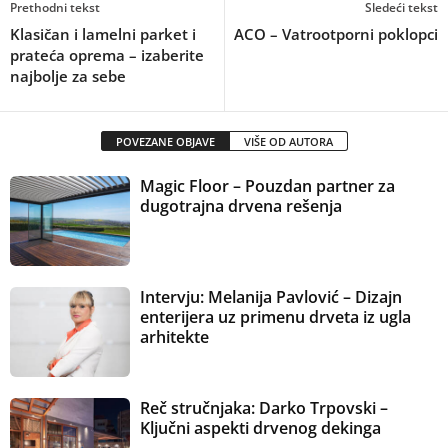
Prethodni tekst
Sledeći tekst
Klasičan i lamelni parket i
ACO – Vatrootporni poklopci
prateća oprema – izaberite
najbolje za sebe
POVEZANE OBJAVE
VIŠE OD AUTORA
Magic Floor – Pouzdan partner za
dugotrajna drvena rešenja
Intervju: Melanija Pavlović – Dizajn
enterijera uz primenu drveta iz ugla
arhitekte
Reč stručnjaka: Darko Trpovski –
Ključni aspekti drvenog dekinga