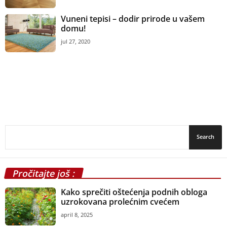
Vuneni tepisi – dodir prirode u vašem
domu!
jul 27, 2020
Pročitajte još :
Kako sprečiti oštećenja podnih obloga
uzrokovana prolećnim cvećem
april 8, 2025