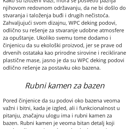
Kako su izloženi vlazi, mora se posvetiti pažnja
njihovom redovnom održavanju, da ne bi došlo do
stvaranja i taloženja buđi i drugih nečistoća.
Zahvaljujući svom dizajnu, WPC deking podovi,
odlično su rešenje za stvaranje udobne atmosfere
za opuštanje. Ukoliko svemu tome dodamo i
činjenicu da su ekološki proizvod, jer se prave od
drvenih ostataka kao prirodne sirovine i reciklirane
plastične mase, jasno je da su WPC deking podovi
odlično rešenje za postavku oko bazena.
Rubni kamen za bazen
Pored činjenice da su podovi oko bazena veoma
važni i bitni, kada je izgled, ali i funkcionalnost u
pitanju, značajnu ulogu ima i rubni kamen za
bazen. Rubni kamen je veoma bitan detalj koji