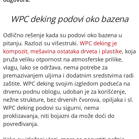
WPC deking podovi oko bazena
Odlično rešenje kada su podovi oko bazena u
pitanju. Razlozi su višestruki.
WPC deking je
kompozit, mešavina ostataka drveta i plastike
, koja
pruža veliku otpornost na atmosferske prilike,
vlagu, lako se održava, nema potrebe za
premazivanjem uljima i dodatnim sredstvima radi
zaštite. WPC deking svojim izgledom podseća na
drvenu podnu oblogu, udoban je za korišćenje,
nežne strukture, bez drvenih čvorova, opiljaka i sl.
WPC deking podovi su sigurni, nema
proklizavanja, niti bojazni da može doći do
povređivanja.