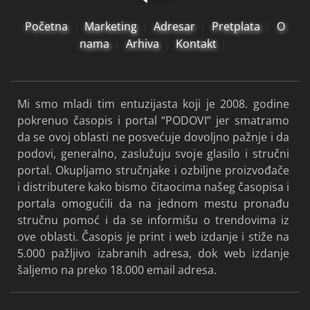
Početna
Marketing
Adresar
Pretplata
O
nama
Arhiva
Kontakt
Mi smo mladi tim entuzijasta koji je 2008. godine
pokrenuo časopis i portal “PODOVI” jer smatramo
da se ovoj oblasti ne posvećuje dovoljno pažnje i da
podovi, generalno, zaslužuju svoje glasilo i stručni
portal. Okupljamo stručnjake i ozbiljne proizvođače
i distributere kako bismo čitaocima našeg časopisa i
portala omogućili da na jednom mestu pronađu
stručnu pomoć i da se informišu o trendovima iz
ove oblasti. Časopis je print i web izdanje i stiže na
5.000 pažljivo izabranih adresa, dok web izdanje
šaljemo na preko 18.000 email adresa.