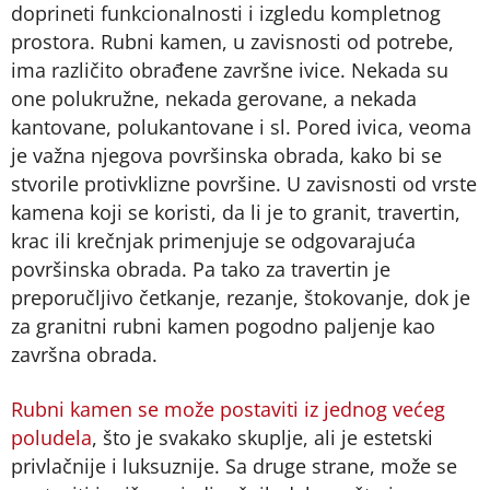
doprineti funkcionalnosti i izgledu kompletnog
prostora. Rubni kamen, u zavisnosti od potrebe,
ima različito obrađene završne ivice. Nekada su
one polukružne, nekada gerovane, a nekada
kantovane, polukantovane i sl. Pored ivica, veoma
je važna njegova površinska obrada, kako bi se
stvorile protivklizne površine. U zavisnosti od vrste
kamena koji se koristi, da li je to granit, travertin,
krac ili krečnjak primenjuje se odgovarajuća
površinska obrada. Pa tako za travertin je
preporučljivo četkanje, rezanje, štokovanje, dok je
za granitni rubni kamen pogodno paljenje kao
završna obrada.
Rubni kamen se može postaviti iz jednog većeg
poludela
, što je svakako skuplje, ali je estetski
privlačnije i luksuznije. Sa druge strane, može se