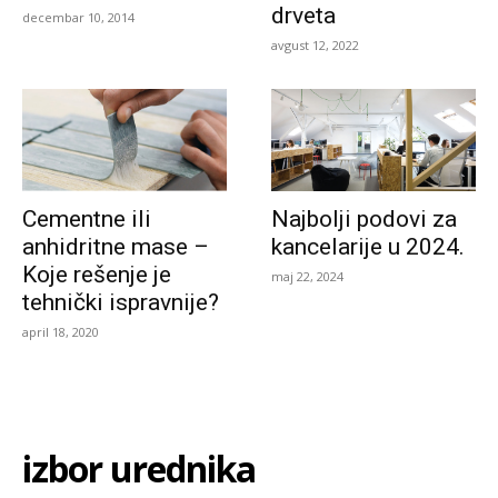
drveta
decembar 10, 2014
avgust 12, 2022
Cementne ili
Najbolji podovi za
anhidritne mase –
kancelarije u 2024.
Koje rešenje je
maj 22, 2024
tehnički ispravnije?
april 18, 2020
izbor urednika