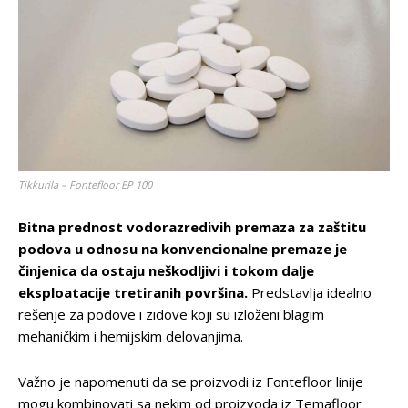
Tikkurila – Fontefloor EP 100
Bitna prednost vodorazredivih premaza za zaštitu
podova u odnosu na konvencionalne premaze je
činjenica da ostaju neškodljivi i tokom dalje
eksploatacije tretiranih površina.
Predstavlja idealno
rešenje za podove i zidove koji su izloženi blagim
mehaničkim i hemijskim delovanjima.
Važno je napomenuti da se proizvodi iz Fontefloor linije
mogu kombinovati sa nekim od proizvoda iz Temafloor