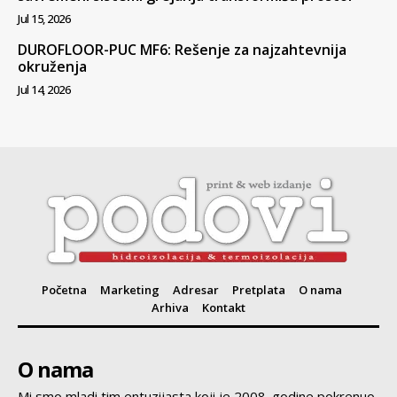
Jul 15, 2026
DUROFLOOR-PUC MF6: Rešenje za najzahtevnija
okruženja
Jul 14, 2026
Početna
Marketing
Adresar
Pretplata
O nama
Arhiva
Kontakt
O nama
Mi smo mladi tim entuzijasta koji je 2008. godine pokrenuo