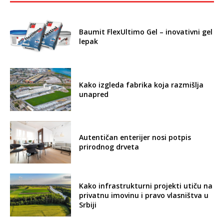
Baumit FlexUltimo Gel – inovativni gel
lepak
Kako izgleda fabrika koja razmišlja
unapred
Autentičan enterijer nosi potpis
prirodnog drveta
Kako infrastrukturni projekti utiču na
privatnu imovinu i pravo vlasništva u
Srbiji