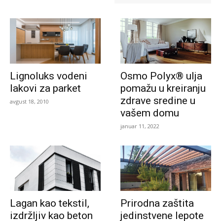
Lignoluks vodeni
Osmo Polyx® ulja
lakovi za parket
pomažu u kreiranju
zdrave sredine u
avgust 18, 2010
vašem domu
januar 11, 2022
Lagan kao tekstil,
Prirodna zaštita
izdržljiv kao beton
jedinstvene lepote