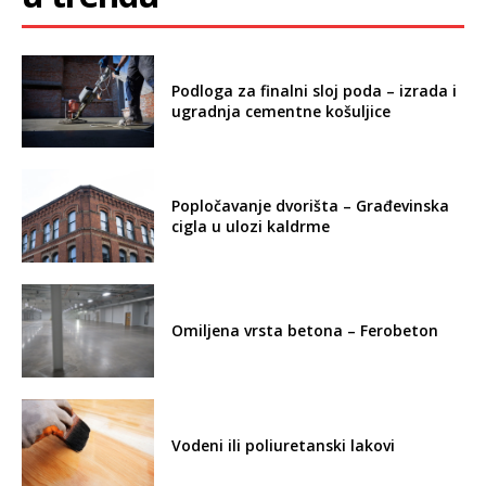
Podloga za finalni sloj poda – izrada i
ugradnja cementne košuljice
Popločavanje dvorišta – Građevinska
cigla u ulozi kaldrme
Omiljena vrsta betona – Ferobeton
Vodeni ili poliuretanski lakovi