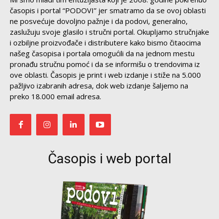
časopis i portal “PODOVI” jer smatramo da se ovoj oblasti
ne posvećuje dovoljno pažnje i da podovi, generalno,
zaslužuju svoje glasilo i stručni portal. Okupljamo stručnjake
i ozbiljne proizvođače i distributere kako bismo čitaocima
našeg časopisa i portala omogućili da na jednom mestu
pronađu stručnu pomoć i da se informišu o trendovima iz
ove oblasti. Časopis je print i web izdanje i stiže na 5.000
pažljivo izabranih adresa, dok web izdanje šaljemo na
preko 18.000 email adresa.
Časopis i web portal