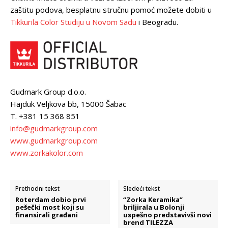
zaštitu podova, besplatnu stručnu pomoć možete dobiti u
Tikkurila Color Studiju u Novom Sadu
i Beogradu.
Gudmark Group d.o.o.
Hajduk Veljkova bb, 15000 Šabac
T. +381 15 368 851
info@gudmarkgroup.com
www.gudmarkgroup.com
www.zorkakolor.com
Prethodni tekst
Sledeći tekst
Roterdam dobio prvi
“Zorka Keramika”
pešečki most koji su
briljirala u Bolonji
finansirali građani
uspešno predstavivši novi
brend TILEZZA