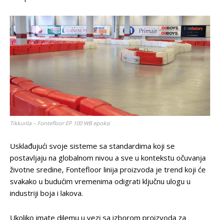
Tikkurila – Fontefloor EP 100 WB epoksi
Usklađujući svoje sisteme sa standardima koji se
postavljaju na globalnom nivou a sve u kontekstu očuvanja
životne sredine, Fontefloor linija proizvoda je trend koji će
svakako u budućim vremenima odigrati ključnu ulogu u
industriji boja i lakova.
Ukoliko imate dilemu u vezi sa izborom proizvoda za