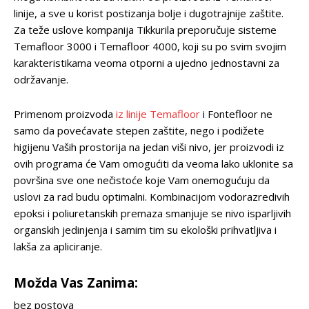
linije, a sve u korist postizanja bolje i dugotrajnije zaštite.
Za teže uslove kompanija Tikkurila preporučuje sisteme
Temafloor 3000 i Temafloor 4000, koji su po svim svojim
karakteristikama veoma otporni a ujedno jednostavni za
održavanje.
Primenom proizvoda
iz linije Temafloor
i Fontefloor ne
samo da povećavate stepen zaštite, nego i podižete
higijenu Vaših prostorija na jedan viši nivo, jer proizvodi iz
ovih programa će Vam omogućiti da veoma lako uklonite sa
površina sve one nečistoće koje Vam onemogućuju da
uslovi za rad budu optimalni. Kombinacijom vodorazredivih
epoksi i poliuretanskih premaza smanjuje se nivo isparljivih
organskih jedinjenja i samim tim su ekološki prihvatljiva i
lakša za apliciranje.
Možda Vas Zanima:
bez postova