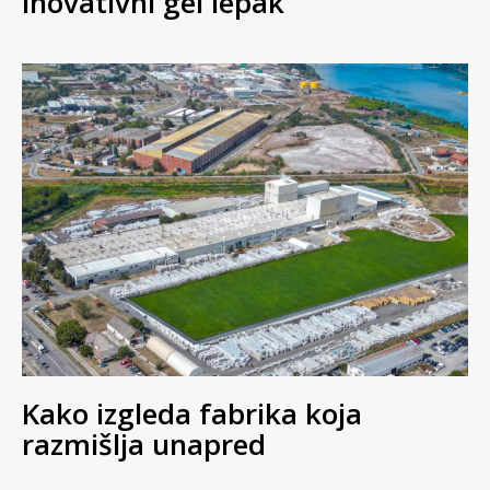
inovativni gel lepak
Kako izgleda fabrika koja
razmišlja unapred