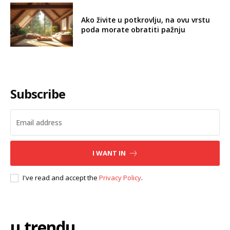
Ako živite u potkrovlju, na ovu vrstu
poda morate obratiti pažnju
Subscribe
I WANT IN
I've read and accept the
Privacy Policy
.
u trendu