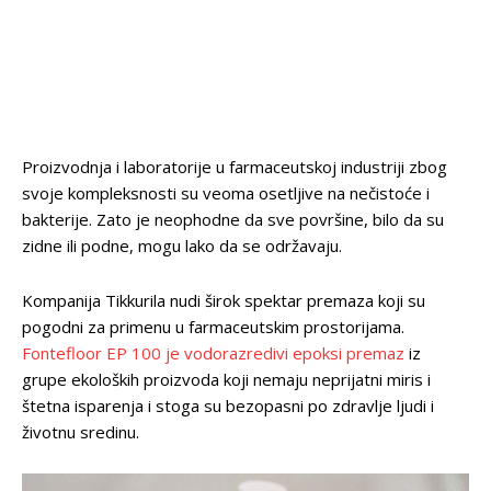
Proizvodnja i laboratorije u farmaceutskoj industriji zbog
svoje kompleksnosti su veoma osetljive na nečistoće i
bakterije. Zato je neophodne da sve površine, bilo da su
zidne ili podne, mogu lako da se održavaju.
Kompanija Tikkurila nudi širok spektar premaza koji su
pogodni za primenu u farmaceutskim prostorijama.
Fontefloor EP 100 je vodorazredivi epoksi premaz
iz
grupe ekoloških proizvoda koji nemaju neprijatni miris i
štetna isparenja i stoga su bezopasni po zdravlje ljudi i
životnu sredinu.