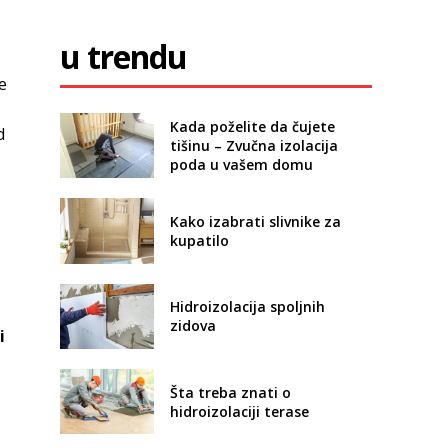
u trendu
e
Kada poželite da čujete
d
tišinu – Zvučna izolacija
poda u vašem domu
Kako izabrati slivnike za
kupatilo
Hidroizolacija spoljnih
zidova
i
Šta treba znati o
hidroizolaciji terase