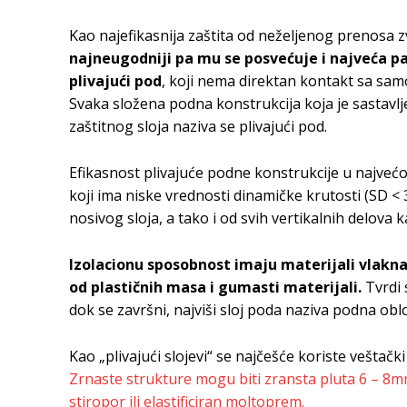
Kao najefikasnija zaštita od neželjenog prenosa zv
najneugodniji pa mu se posvećuje i najveća paž
plivajući pod
, koji nema direktan kontakt sa sa
Svaka složena podna konstrukcija koja je sastavl
zaštitnog sloja naziva se plivajući pod.
Efikasnost plivajuće podne konstrukcije u najvećo
koji ima niske vrednosti dinamičke krutosti (SD <
nosivog sloja, a tako i od svih vertikalnih delova kao
Izolacionu sposobnost imaju materijali vlakna
od plastičnih masa i gumasti materijali.
Tvrdi 
dok se završni, najviši sloj poda naziva podna obl
Kao „plivajući slojevi“ se najčešće koriste veštačk
Zrnaste strukture mogu biti zransta pluta 6 – 8m
stiropor ili elastificiran moltoprem.