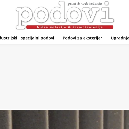
dustrijski i specijalni podovi
Podovi za eksterijer
Ugradnja