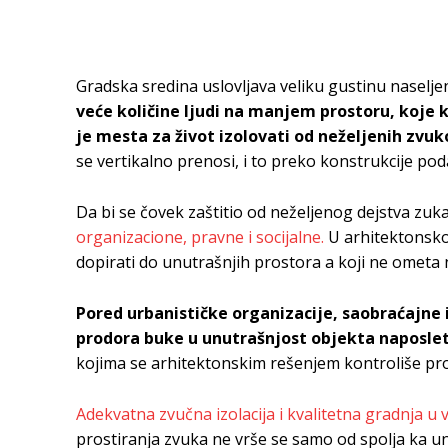
Gradska sredina uslovljava veliku gustinu naselje
veće količine ljudi na manjem prostoru, koje k
je mesta za život izolovati od neželjenih zvu
se vertikalno prenosi, i to preko konstrukcije pod
Da bi se čovek zaštitio od neželjenog dejstva zu
organizacione, pravne i socijalne.
U arhitektonskom
dopirati do unutrašnjih prostora a koji ne ometa
Pored urbanističke organizacije, saobraćajne 
prodora buke u unutrašnjost objekta naposlet
kojima se arhitektonskim rešenjem kontroliše pro
Adekvatna zvučna izolacija i kvalitetna gradnja u 
prostiranja zvuka ne vrše se samo od spolja ka unu