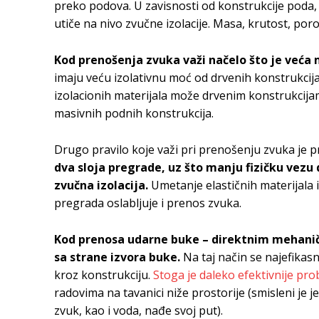
preko podova. U zavisnosti od konstrukcije poda, ra
utiče na nivo zvučne izolacije. Masa, krutost, por
Kod prenošenja zvuka važi načelo što je veća m
imaju veću izolativnu moć od drvenih konstrukcija.
izolacionih materijala može drvenim konstrukcijam
masivnih podnih konstrukcija.
Drugo pravilo koje važi pri prenošenju zvuka je pr
dva sloja pregrade, uz što manju fizičku vezu 
zvučna izolacija.
Umetanje elastičnih materijala 
pregrada oslabljuje i prenos zvuka.
Kod prenosa udarne buke – direktnim mehaničk
sa strane izvora buke.
Na taj način se najefikasn
kroz konstrukciju.
Stoga je daleko efektivnije pro
radovima na tavanici niže prostorije (smisleni je je
zvuk, kao i voda, nađe svoj put).