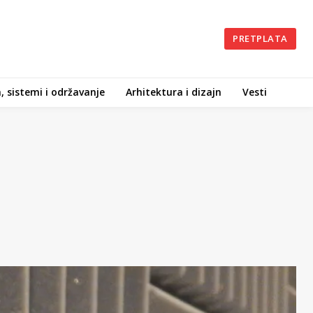
PRETPLATA
, sistemi i održavanje
Arhitektura i dizajn
Vesti