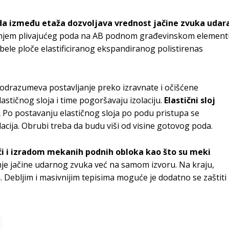
da između etaža dozvoljava vrednost jačine zvuka udar
đenjem plivajućeg poda na AB podnom građevinskom element
ebele ploče elastificiranog ekspandiranog polistirenas
podrazumeva postavljanje preko izravnate i očišćene
stičnog sloja i time pogoršavaju izolaciju.
Elastični sloj
.
Po postavanju elastičnog sloja po podu pristupa se
acija. Obrubi treba da budu viši od visine gotovog poda.
i i izradom mekanih podnih obloka kao što su meki
je jačine udarnog zvuka već na samom izvoru. Na kraju,
 Debljim i masivnijim tepisima moguće je dodatno se zaštiti 