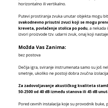
horizontalno ili vertikalno.
Putevi prostiranja zvuka unutar objekta mogu biti
svakodnevno prisutni zvuci koji se mogu preno
kreveta, povlačenje stolica po podu
, a nekada i
izvori proizvode tzv. udarni zvuk, onaj koji nast
Možda Vas Zanima:
bez postova
Dečija igra, sviranje instrumenata samo su još ne
smetnje, ukoliko ne postoji dobra zvučna izolacija
Za zadovoljavanje akustičkog kvaliteta stambe
50-2500 od 40 dB između stanova ili 45 dB unut
Pored cevnih instalacija koje su provodnik buke, 