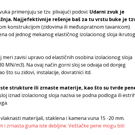
uka primenjuju se tzv. plivajući podovi.
Udarni zvuk je
nja. Najjefektivnije rešenje baš za tu vrstu buke je tzv
mom konstrukcijom (zidovima ili međuspratnom tavanicom).
jena od jednog mekanog elastičnog izolacionog sloja ikruto
j meri zavisi upravo od elastičnih osobina izolacionog sloja
 30 MN/m3). Na ovaj način gorni sloj se odvaja od donjeg
 što su zidovi, instalacije, dovratnici itd.
ste strukture ili zrnaste materije, kao što su tvrde pen
sloj iznad izolacionog sloja naziva se podna podloga ili estrih
oga.
i vlaknasti materijali, staklena i kamena vuna 15 -20 mm.
m i zrnasta guma iste debljine. Veštačke pene mogu biti