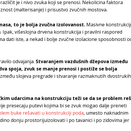
zličit je i nivo zvuka koji se prenosi. Nekolicina faktora
oznost (malterisanje) i prisustvo zvučnih mostova.
asa, to je bolja zvučna izolovanost.
Masivne konstrukcij
 Ipak, višeslojna drvena konstrukcija i pravilni raspored
a dati iste, a nekad i bolje zvučne izolacione sposobnosti o
avilo odvajanja.
Stvaranjem vazdušnih džepova između
dva spoja, zvuk se manje prenosi i postiže se bolja
između slojeva pregrade i stvaranje razmaknutih dvostrukih
im udarcima na konstrukciju teži se da se problem reš
ije presecaju putevi kojima bi se zvuk mogao dalje preneti
blem buke rešavati u konstrukciji poda
, umesto naknadnim
dino donju prostorijuizolovati i po tavanici i po zidovima jer