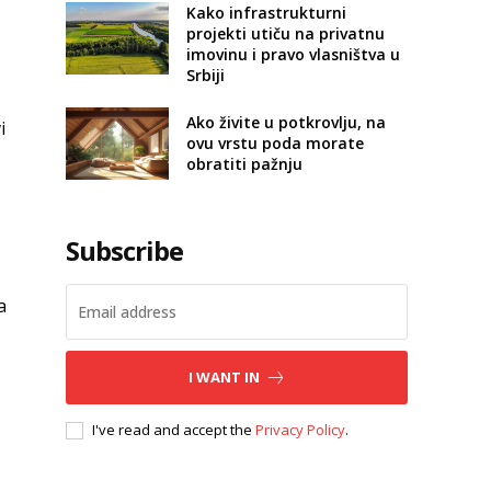
Kako infrastrukturni
projekti utiču na privatnu
imovinu i pravo vlasništva u
Srbiji
Ako živite u potkrovlju, na
i
ovu vrstu poda morate
obratiti pažnju
Subscribe
a
I WANT IN
I've read and accept the
Privacy Policy
.