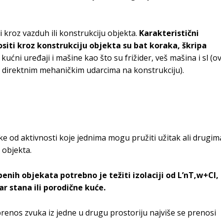
 kroz vazduh ili konstrukciju objekta.
Karakteristični
siti kroz konstrukciju objekta su bat koraka, škripa
 kućni uređaji i mašine kao što su frižider, veš mašina i sl (ov
aje direktnim mehaničkim udarcima na konstrukciju).
ke od aktivnosti koje jednima mogu pružiti užitak ali drugim
 objekta.
nih objekata potrebno je težiti izolaciji od L’nT,w+CI,
ar stana ili porodične kuće.
prenos zvuka iz jedne u drugu prostoriju najviše se prenosi