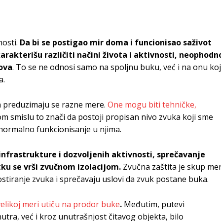
nosti.
Da bi se postigao mir doma i funcionisao saživot
arakterišu različiti načini života i aktivnosti, neophodn
kova
. To se ne odnosi samo na spoljnu buku, već i na onu ko
a.
ka preduzimaju se razne mere.
One mogu biti tehničke,
 smislu to znači da postoji propisan nivo zvuka koji sme
 normalno funkcionisanje u njima.
infrastrukture i dozvoljenih aktivnosti, sprečavanje
ku se vrši zvučnom izolacijom.
Zvučna zaštita je skup me
stiranje zvuka i sprečavaju uslovi da zvuk postane buka.
velikoj meri utiču na prodor buke
.
Međutim, putevi
tra, već i kroz unutrašnjost čitavog objekta, bilo