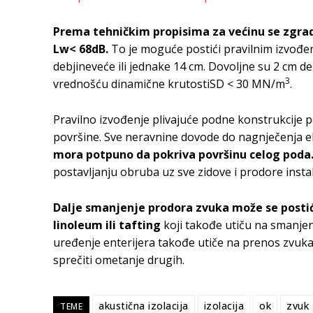
Prema tehničkim propisima za većinu se zgra
Lw< 68dB.
To je moguće postići pravilnim izvo
debjineveće ili jednake 14 cm. Dovoljne su 2 cm d
3
vrednošću dinamične krutostiSD < 30 MN/m
.
Pravilno izvođenje plivajuće podne konstrukcije 
površine. Sve neravnine dovode do nagnječenja ela
mora potpuno da pokriva površinu celog poda
postavljanju obruba uz sve zidove i prodore instal
Dalje smanjenje prodora zvuka može se postić
linoleum ili tafting
koji takođe utiču na smanjen
uređenje enterijera takođe utiče na prenos zvuka.
sprečiti ometanje drugih.
akustična izolacija
izolacija
ok
zvuk
TEME