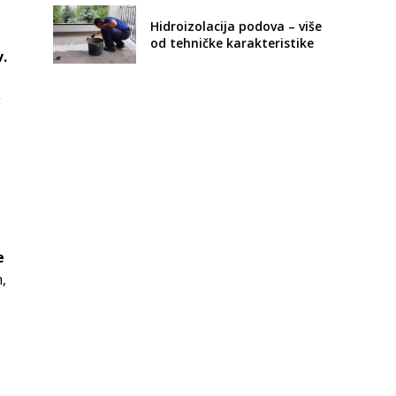
Hidroizolacija podova – više
od tehničke karakteristike
.
g
e
,