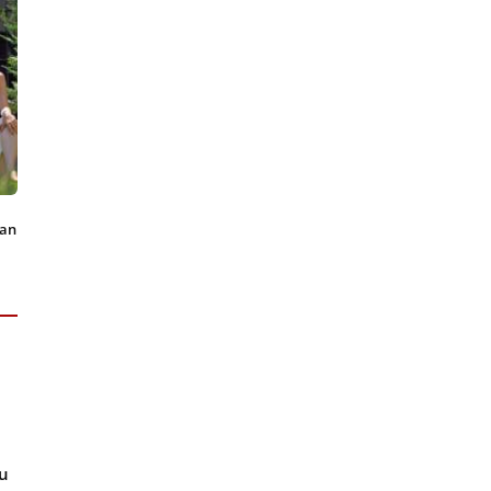
šan
gu