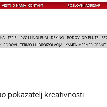
A
VESTI
O NAMA
KONTAKT
POSLOVNI ADRESAR
IKA
TEPISI
PVC I LINOLEUM
DEKING
PODOVI OD PLUTE
RE
KI PODOVI
TERMO I HIDROIZOLACIJA
KAMEN MERMER GRANIT
o pokazatelj kreativnosti