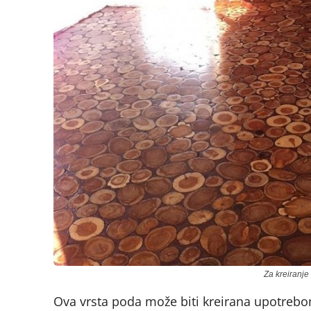
Za kreiranje
Ova vrsta poda može biti kreirana upotrebo