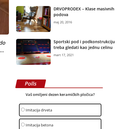
DRVOPRODEX – Klase masivnih
podova
maj 20, 2016
Sportski pod i podkonstrukciju
 do
treba gledati kao jednu celinu
a…
mart 17, 2021
Polls
Vaš omiljeni dezen keramičkih pločica?
Imitacija drveta
Imitacija betona