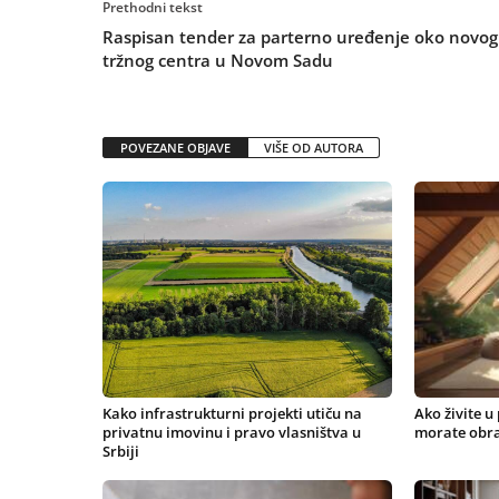
Prethodni tekst
Raspisan tender za parterno uređenje oko novog
tržnog centra u Novom Sadu
POVEZANE OBJAVE
VIŠE OD AUTORA
Ako živite u
Kako infrastrukturni projekti utiču na
morate obra
privatnu imovinu i pravo vlasništva u
Srbiji