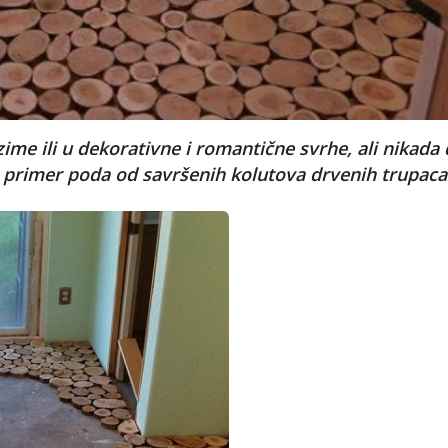
ime ili u dekorativne i romantične svrhe, ali nikada
an primer poda od savršenih kolutova drvenih trupac