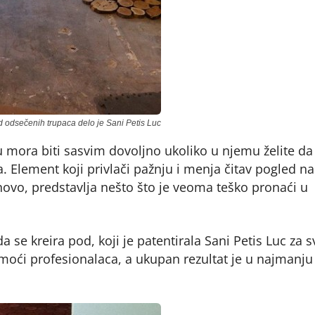
d odsečenih trupaca delo je Sani Petis Luc
mora biti sasvim dovoljno ukoliko u njemu želite da
a. Element koji privlači pažnju i menja čitav pogled na
 novo, predstavlja nešto što je veoma teško pronaći u
se kreira pod, koji je patentirala Sani Petis Luc za s
moći profesionalaca, a ukupan rezultat je u najmanju