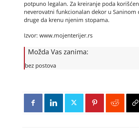
potpuno legalan. Za kreiranje poda korišćena
neverovatni funkcionalan dekor u Saninom do
druge da krenu njenim stopama.
Izvor: www.mojenterijer.rs
Možda Vas zanima:
bez postova