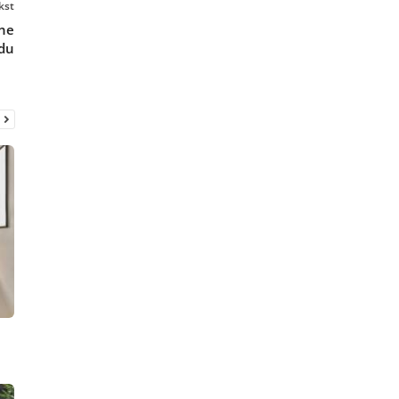
kst
ne
du