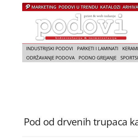
MARKETING
PODOVI U TRENDU
KATALOZI
ARHIV
Č
a
s
o
p
i
INDUSTRIJSKI PODOVI
PARKETI I LAMINATI
KERAM
s
ODRŽAVANJE PODOVA
PODNO GREJANJE
SPORTS
P
o
d
o
v
i
Pod od drvenih trupaca ka