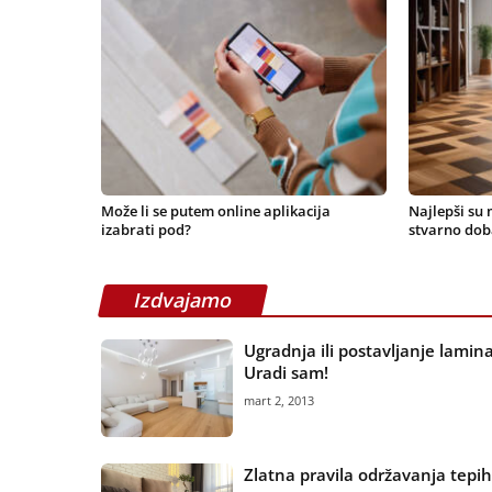
Može li se putem online aplikacija
Najlepši su 
izabrati pod?
stvarno dob
Izdvajamo
Ugradnja ili postavljanje lamin
Uradi sam!
mart 2, 2013
Zlatna pravila održavanja tepi