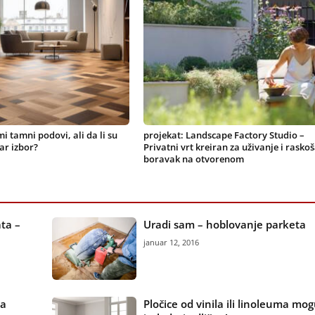
mi tamni podovi, ali da li su
projekat: Landscape Factory Studio –
ar izbor?
Privatni vrt kreiran za uživanje i rasko
boravak na otvorenom
ata –
Uradi sam – hoblovanje parketa
januar 12, 2016
ha
Pločice od vinila ili linoleuma mo