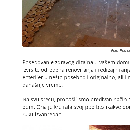
Foto: Pod o
Posedovanje zdravog dizajna u vašem domu 
izvršite određena renoviranja i redizajniranj
enterijer u nešto posebno i originalno, ali i
današnje vreme.
Na svu sreću, pronašli smo predivan način da 
dom. Ona je kreirala svoj pod bez ikakve po
ruku izvanredan.