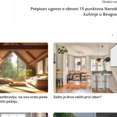
Sledeći te
Potpisan ugovor o obnovi 15 punktova Narod
kuhinje u Beogra
 potkrovlju, na ovu vrstu poda
Zašto je drvo večiti prvi izbor?
titi pažnju