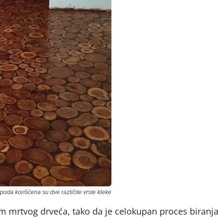
 poda korišćena su dve različite vrste kleke
m mrtvog drveća, tako da je celokupan proces biranj