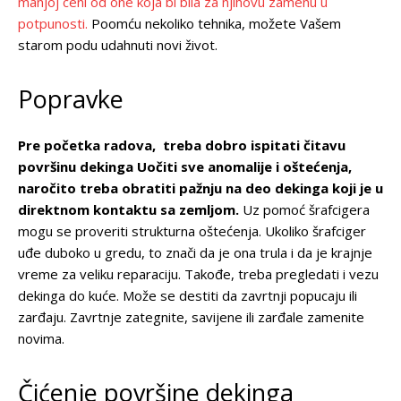
manjoj ceni od one koja bi bila za njihovu zamenu u
potpunosti.
Poomću nekoliko tehnika, možete Vašem
starom podu udahnuti novi život.
Popravke
Pre početka radova, treba dobro ispitati čitavu
površinu dekinga Uočiti sve anomalije i oštećenja,
naročito treba obratiti pažnju na deo dekinga koji je u
direktnom kontaktu sa zemljom.
Uz pomoć šrafcigera
mogu se proveriti strukturna oštećenja. Ukoliko šrafciger
uđe duboko u gredu, to znači da je ona trula i da je krajnje
vreme za veliku reparaciju. Takođe, treba pregledati i vezu
dekinga do kuće. Može se destiti da zavrtnji popucaju ili
zarđaju. Zavrtnje zategnite, savijene ili zarđale zamenite
novima.
Čićenje površine dekinga