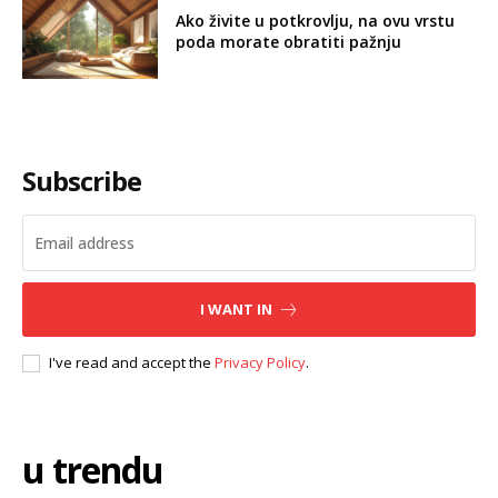
Ako živite u potkrovlju, na ovu vrstu
poda morate obratiti pažnju
Subscribe
I WANT IN
I've read and accept the
Privacy Policy
.
u trendu