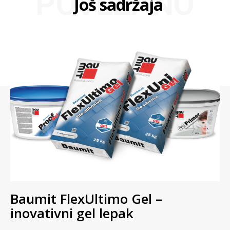
POVEZANO
Još sadržaja
Baumit FlexUltimo Gel –
inovativni gel lepak