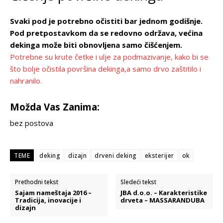
Svaki pod je potrebno očistiti bar jednom godišnje.
Pod pretpostavkom da se redovno održava, većina
dekinga može biti obnovljena samo čišćenjem.
Potrebne su krute četke i ulje za podmazivanje, kako bi se
što bolje očistila površina dekinga,a samo drvo zaštitilo i
nahranilo.
Možda Vas Zanima:
bez postova
TEME
deking
dizajn
drveni deking
eksterijer
ok
Prethodni tekst
Sledeći tekst
Sajam nameštaja 2016 –
JBA d.o.o. – Karakteristike
Tradicija, inovacije i
drveta – MASSARANDUBA
dizajn