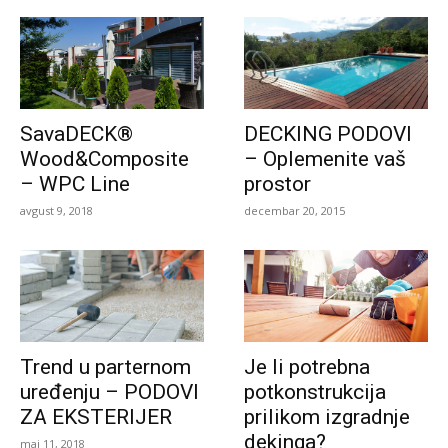
SavaDECK®
DECKING PODOVI
Wood&Composite
– Oplemenite vaš
– WPC Line
prostor
avgust 9, 2018
decembar 20, 2015
Trend u parternom
Je li potrebna
uređenju – PODOVI
potkonstrukcija
ZA EKSTERIJER
prilikom izgradnje
dekinga?
maj 11, 2018