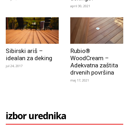
april 30, 2021
Sibirski ariš –
Rubio®
idealan za deking
WoodCream –
Adekvatna zaštita
jul 24, 2017
drvenih površina
maj 17, 2021
izbor urednika