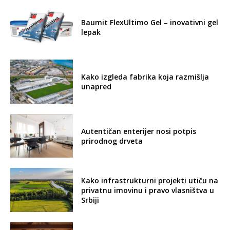
Baumit FlexUltimo Gel – inovativni gel
lepak
Kako izgleda fabrika koja razmišlja
unapred
Autentičan enterijer nosi potpis
prirodnog drveta
Kako infrastrukturni projekti utiču na
privatnu imovinu i pravo vlasništva u
Srbiji