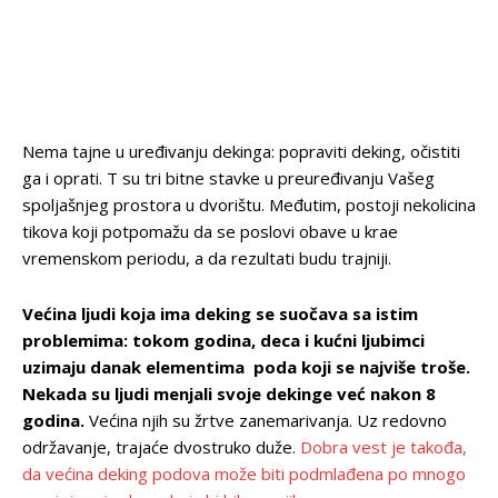
Nema tajne u uređivanju dekinga: popraviti deking, očistiti
ga i oprati. T su tri bitne stavke u preuređivanju Vašeg
spoljašnjeg prostora u dvorištu. Međutim, postoji nekolicina
tikova koji potpomažu da se poslovi obave u krae
vremenskom periodu, a da rezultati budu trajniji.
Većina ljudi koja ima deking se suočava sa istim
problemima: tokom godina, deca i kućni ljubimci
uzimaju danak elementima poda koji se najviše troše.
Nekada su ljudi menjali svoje dekinge već nakon 8
godina.
Većina njih su žrtve zanemarivanja. Uz redovno
održavanje, trajaće dvostruko duže.
Dobra vest je takođa,
da većina deking podova može biti podmlađena po mnogo