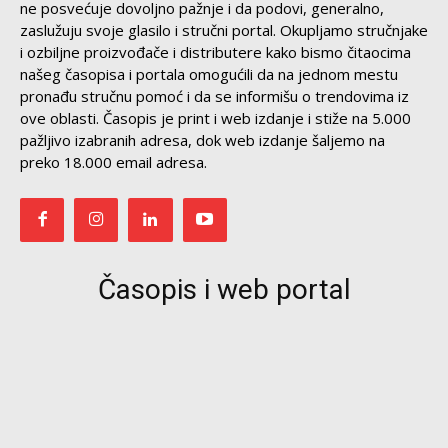
ne posvećuje dovoljno pažnje i da podovi, generalno,
zaslužuju svoje glasilo i stručni portal. Okupljamo stručnjake
i ozbiljne proizvođače i distributere kako bismo čitaocima
našeg časopisa i portala omogućili da na jednom mestu
pronađu stručnu pomoć i da se informišu o trendovima iz
ove oblasti. Časopis je print i web izdanje i stiže na 5.000
pažljivo izabranih adresa, dok web izdanje šaljemo na
preko 18.000 email adresa.
Časopis i web portal