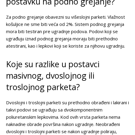
postavku na podno grejanje?
Za podno grejanje obavezni su višeslojni parketi. Vlažnost
košuljice ne sme biti veća od 2%. Sistem podnog grejanja
mora biti testiran pre ugradnje podova. Podovi koji se
ugrađuju iznad podnog grejanja moraju biti prethodno
atestirani, kao i lepkovi koji se koriste za njihovu ugradnju.
Koje su razlike u postavci
masivnog, dvoslojnog ili
troslojnog parketa?
Dvoslojni i troslojni parketi su prethodno obrađeni i lakirani i
takvi podovi se ugrađuju sa dvokomponentnim
poliuretanskim lepkovima. Kod ovih vrsta parketa nema
naknadne obrade površina nakon ugradnje. Neobrađeni
dvoslojni i troslojni parketi se nakon ugradnje poliraju,