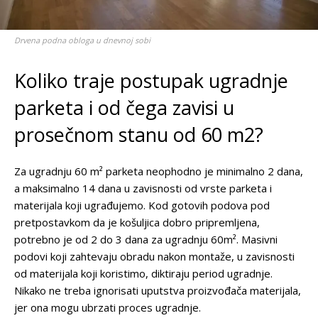
Drvena podna obloga u dnevnoj sobi
Koliko traje postupak ugradnje
parketa i od čega zavisi u
prosečnom stanu od 60 m2?
Za ugradnju 60 m² parketa neophodno je minimalno 2 dana,
a maksimalno 14 dana u zavisnosti od vrste parketa i
materijala koji ugrađujemo. Kod gotovih podova pod
pretpostavkom da je košuljica dobro pripremljena,
potrebno je od 2 do 3 dana za ugradnju 60m². Masivni
podovi koji zahtevaju obradu nakon montaže, u zavisnosti
od materijala koji koristimo, diktiraju period ugradnje.
Nikako ne treba ignorisati uputstva proizvođača materijala,
jer ona mogu ubrzati proces ugradnje.