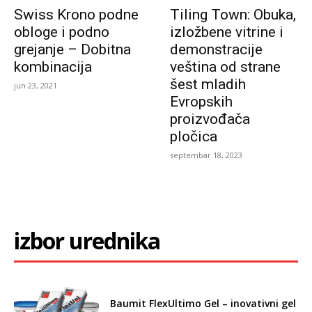
Swiss Krono podne
Tiling Town: Obuka,
obloge i podno
izložbene vitrine i
grejanje – Dobitna
demonstracije
kombinacija
veština od strane
šest mladih
jun 23, 2021
Evropskih
proizvođača
pločica
septembar 18, 2023
izbor urednika
Baumit FlexUltimo Gel – inovativni gel