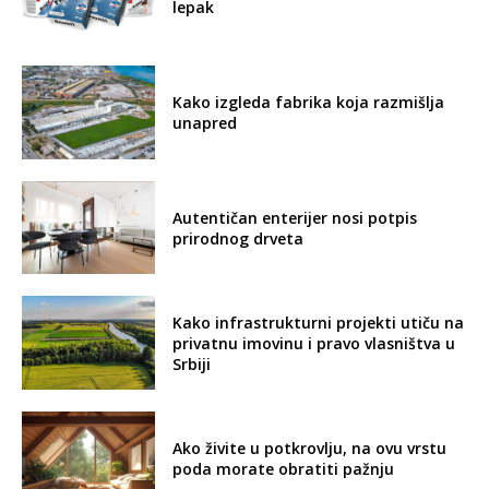
lepak
Kako izgleda fabrika koja razmišlja
unapred
Autentičan enterijer nosi potpis
prirodnog drveta
Kako infrastrukturni projekti utiču na
privatnu imovinu i pravo vlasništva u
Srbiji
Ako živite u potkrovlju, na ovu vrstu
poda morate obratiti pažnju