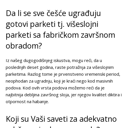
Da li se sve češće ugrađuju
gotovi parketi tj. višeslojni
parketi sa fabričkom završnom
obradom?
Iz našeg dugogodišnjeg iskustva, mogu reći, da u
poslednjih deset godina, raste potražnja za višeslojnim
parketima. Razlog tome je prvenstveno vremenski period,
neophodan za ugradnju, koji je kraći nego kod masivnih
podova. Kod ovih vrsta podova možemo reći da je
najbitnija debljina završnog sloja, jer njegov kvalitet diktira i
otpornost na habanje.
Koji su Vaši saveti za adekvatno