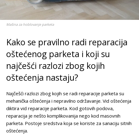
Mašina za hoblovanje parketa
Kako se pravilno radi reparacija
oštećenog parketa i koji su
najčešći razlozi zbog kojih
oštećenja nastaju?
Najčešći razlozi zbog kojih se radi reparacije parketa su
mehanička oštećenja i nepravilno održavanje. Vid oštećenja
diktira vid reparacije parketa. Kod gotovih podova,
reparacija je nešto komplikovanija nego kod masovnih
parketa. Postoje sredstva koja se koriste za sanaciju sitnih
oštećenja.