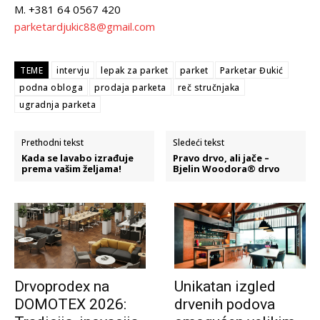
M. +381 64 0567 420
parketardjukic88@gmail.com
TEME
intervju
lepak za parket
parket
Parketar Đukić
podna obloga
prodaja parketa
reč stručnjaka
ugradnja parketa
Prethodni tekst
Sledeći tekst
Kada se lavabo izrađuje
Pravo drvo, ali jače –
prema vašim željama!
Bjelin Woodora® drvo
Drvoprodex na
Unikatan izgled
DOMOTEX 2026:
drvenih podova