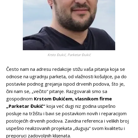
Krsto Đukić, Parketar Đukić
Često nam na adresu redakcije stižu vaša pitanja koja se
odnose na ugradnju parketa, od vlažnosti košuljice, pa do
postavke podnog grejanja ispod drvenih podova, što je,
čini nam se, „večito“ pitanje. Razgovarali smo sa
gospodinom
Krstom Đukićem, vlasnikom firme
„Parketar Đukić“
koja već dugi niz godina uspešno
posluje na tržištu i bavi se postavkom novih i reparacijom
postojećih drvenih podova. Zavidna referenca i velikih broj
uspešno realizovanih projekata „duguju“ svom kvalitetu i
preporuci zadovoljnih klijenata.