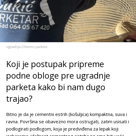
Ugradnja Chevron parketa
Koji je postupak pripreme
podne obloge pre ugradnje
parketa kako bi nam dugo
trajao?
Bitno je da je cementni estrih (košuljica) kompaktna, suva i
ravna. Površina se obavezno mora ostrugati, zatim usisati i
podlogirati podlogom, koja je predviđena za lepak koji
izaberemo. Vlažnost cementnog estriha ne sme biti veća