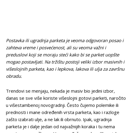
Postavka ili ugradnja parketa je veoma odgovoran posao i
zahteva vreme i posvećenost, ali su veoma važni i
preduslovi koji se moraju steći kako bi se parket uopšte
mogao postavljati. Na tržištu postoji veliki izbor masivnih i
višeslojnih parketa, kao i lepkova, lakova ili ulja za završnu
obradu.
Trendovi se menjaju, nekada je masiv bio jedini izbor,
danas se sve više koriste višeslojni gotovi parketi, naročito
u višestambenoj novogradnji. Često čujemo polemike ili
prednosti i mane određenih vrsta parketa, kao i razloge
zašto izabrati ulje, a ne lak ili obrnuto. Ipak, ugradnja
parketa je i dalje jedan od najvažnijih koraka i tu nema