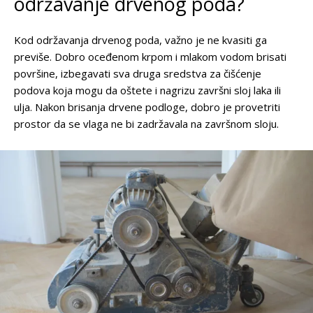
održavanje drvenog poda?
Kod održavanja drvenog poda, važno je ne kvasiti ga
previše. Dobro oceđenom krpom i mlakom vodom brisati
površine, izbegavati sva druga sredstva za čišćenje
podova koja mogu da oštete i nagrizu završni sloj laka ili
ulja. Nakon brisanja drvene podloge, dobro je provetriti
prostor da se vlaga ne bi zadržavala na završnom sloju.