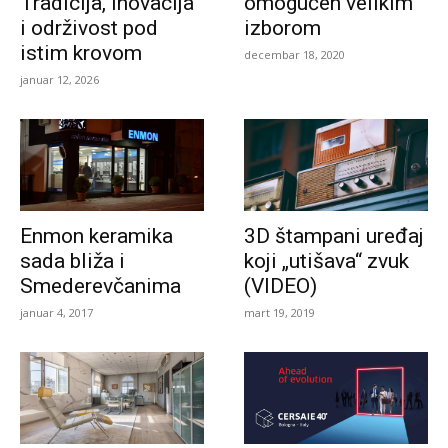
Tradicija, inovacija
omogućen velikim
i održivost pod
izborom
istim krovom
decembar 18, 2020
januar 12, 2026
Enmon keramika
3D štampani uređaj
sada bliža i
koji „utišava“ zvuk
Smederevčanima
(VIDEO)
januar 4, 2017
mart 19, 2019