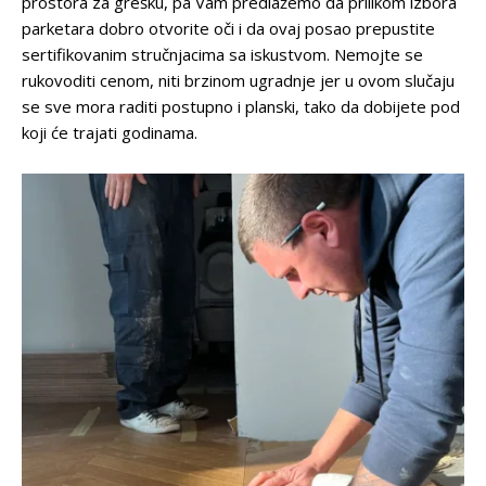
prostora za grešku, pa Vam predlažemo da prilikom izbora
parketara dobro otvorite oči i da ovaj posao prepustite
sertifikovanim stručnjacima sa iskustvom. Nemojte se
rukovoditi cenom, niti brzinom ugradnje jer u ovom slučaju
se sve mora raditi postupno i planski, tako da dobijete pod
koji će trajati godinama.