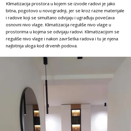
Klimatizacija prostora u kojem se izvode radovi je jako
bitna, pogotovo u novogradnji, jer se kroz razne materijale
i radove koji se simultano odvijaju i ugrađuju povećava
osnovni nivo vlage. Klimatizacija reguliše nivo vlage u
prostorima u kojima se odvijaju radovi. Klimatizacijom se
reguliše nivo vlage i nakon završetka radova i tu je njena
najbitnija uloga kod drvenih podova.