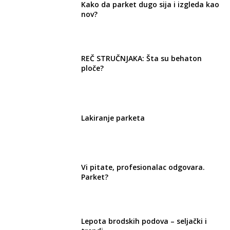
Kako da parket dugo sija i izgleda kao
nov?
REČ STRUČNJAKA: Šta su behaton
ploče?
Lakiranje parketa
Vi pitate, profesionalac odgovara.
Parket?
Lepota brodskih podova – seljački i