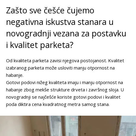
Zašto sve češće čujemo
negativna iskustva stanara u
novogradnji vezana za postavku
i kvalitet parketa?
Od kvaliteta parketa zavisi njegova postojanost. Kvalitet
izabranog parketa može usloviti manju otpornost na
habanje.
Gotovi podovi nižeg kvaliteta imaju i manju otpornost na
habanje zbog mekše strukture drveta i završnog sloja. U
novogradnji se najčešće koriste gotovi podovi i kvalitet
poda diktira cena kvadratnog metra samog stana.