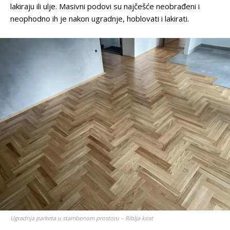
lakiraju ili ulje. Masivni podovi su najčešće neobrađeni i
neophodno ih je nakon ugradnje, hoblovati i lakirati.
Ugradnja parketa u stambenom prostoru – Riblja kost