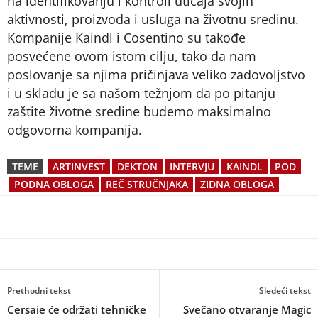
na identifikovanju i kontroli uticaja svojih
aktivnosti, proizvoda i usluga na životnu sredinu.
Kompanije Kaindl i Cosentino su takođe
posvećene ovom istom cilju, tako da nam
poslovanje sa njima pričinjava veliko zadovoljstvo
i u skladu je sa našom težnjom da po pitanju
zaštite životne sredine budemo maksimalno
odgovorna kompanija.
TEME
ARTINVEST
DEKTON
INTERVJU
KAINDL
POD
PODNA OBLOGA
REČ STRUČNJAKA
ZIDNA OBLOGA
Prethodni tekst
Sledeći tekst
Cersaie će održati tehničke
Svečano otvaranje Magic