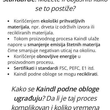
se to postiže?
Korišćenjem
ekološki prihvatljivih
materijala
, npr. drveta iz održivih izvora ili
recikliranih materijala.
Tokom proizvodnog procesa Kaindl ulaže
napore u
smanjenje emisija štetnih materija
čime smanjuje negativan uticaj na okolinu.
Korišćenje
obnovljive energije
u
proizvodnom procesu.
Sertifikati i standardi
FSC, PEFC, E1 itd.
Kaindl podne obloge se mogu
reciklirati
.
Kako se
Kaindl podne obloge
ugrađuju
? Da li je taj proces
komplikovan i koliko vremena