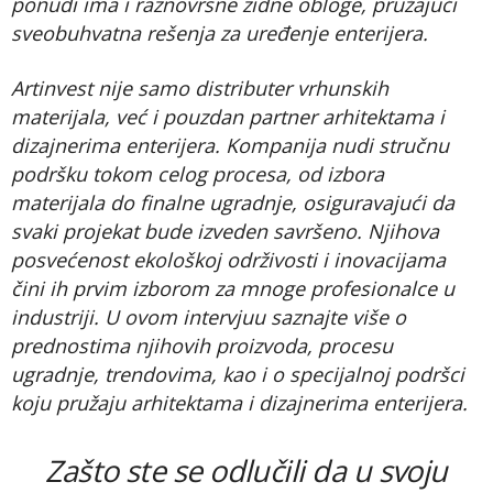
ponudi ima i raznovrsne zidne obloge, pružajući
sveobuhvatna rešenja za uređenje enterijera.
Artinvest nije samo distributer vrhunskih
materijala, već i pouzdan partner arhitektama i
dizajnerima enterijera. Kompanija nudi stručnu
podršku tokom celog procesa, od izbora
materijala do finalne ugradnje, osiguravajući da
svaki projekat bude izveden savršeno. Njihova
posvećenost ekološkoj održivosti i inovacijama
čini ih prvim izborom za mnoge profesionalce u
industriji. U ovom intervjuu saznajte više o
prednostima njihovih proizvoda, procesu
ugradnje, trendovima, kao i o specijalnoj podršci
koju pružaju arhitektama i dizajnerima enterijera.
Zašto ste se odlučili da u svoju