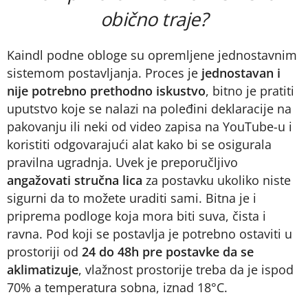
obično traje?
Kaindl podne obloge su opremljene jednostavnim
sistemom postavljanja. Proces je
jednostavan i
nije potrebno prethodno iskustvo
, bitno je pratiti
uputstvo koje se nalazi na poleđini deklaracije na
pakovanju ili neki od video zapisa na YouTube-u i
koristiti odgovarajući alat kako bi se osigurala
pravilna ugradnja. Uvek je preporučljivo
angažovati stručna lica
za postavku ukoliko niste
sigurni da to možete uraditi sami. Bitna je i
priprema podloge koja mora biti suva, čista i
ravna. Pod koji se postavlja je potrebno ostaviti u
prostoriji od
24 do 48h pre postavke da se
aklimatizuje
, vlažnost prostorije treba da je ispod
70% a temperatura sobna, iznad 18°C.