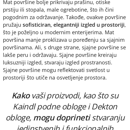
Mat površine bolje prikrivaju prašinu, otiske
prstiju ili stopala, male ogrebotine, što ih čini
pogodnim za održavanje. Takođe, ovakve površine
pružaju
sofisticiran, elegantniji izgled u prostoriji
,
što je poželjno u modernim enterijerima. Mat
površina manje proklizava u poređenju sa sjajnim
površinama. Ali, s druge strane, sjajne površine se
lakše peru i održavaju. Sjajne površine kreiraju
luksuzniji izgled, stvaraju izgled prostranosti.
Sjajne površine mogu reflektovati svetlost u
prostoriji što utiče na osvetljenje prostora.
Kako
vaši proizvodi, kao što su
Kaindl podne obloge i Dekton
obloge,
mogu doprineti
stvaranju
jedinstvenih i funkcionalnih