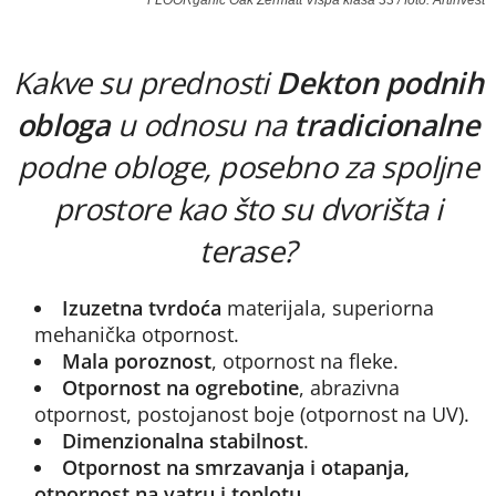
FLOORganic Oak Zermatt Vispa klasa 33 / foto: Artinvest
Kakve su prednosti
Dekton podnih
obloga
u odnosu na
tradicionalne
podne obloge, posebno za spoljne
prostore kao što su dvorišta i
terase?
Izuzetna tvrdoća
materijala, superiorna
mehanička otpornost.
Mala poroznost
, otpornost na fleke.
Otpornost na ogrebotine
, abrazivna
otpornost, postojanost boje (otpornost na UV).
Dimenzionalna stabilnost
.
Otpornost na smrzavanja i otapanja,
otpornost na vatru i toplotu
.