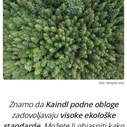
foto: freepik.com
Znamo da
Kaindl podne obloge
zadovoljavaju
visoke ekološke
standarde
. Možete li objasniti kako