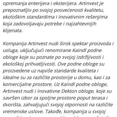
opremanja enterijera i eksterijera. Artinvest je
prepoznatljiv po svojoj posvećenosti kvalitetu,
ekološkim standardima i inovativnim rešenjima
koja zadovoljavaju potrebe i najzahtevnijih
klijenata.
Kompanija Artinvest nudi širok spektar proizvoda i
usluga, uključujući renomirane Kaindl podne
obloge koje su poznate po svojoj izdržljivosti i
ekološkoj prihvatljivosti. Ove podne obloge su
proizvedene uz najviše standarde kvaliteta i
idealne su za različite prostorije u domu, kao i za
komercijalne prostore. Uz Kaindl podne obloge,
Artinvest nudi i inovativne Dekton obloge, koje su
savršen izbor za spoljne prostore poput terasa i
dvorišta, zahvaljujući svojoj otpornosti na različite
vremenske uslove. Takođe, kompanija u svojoj