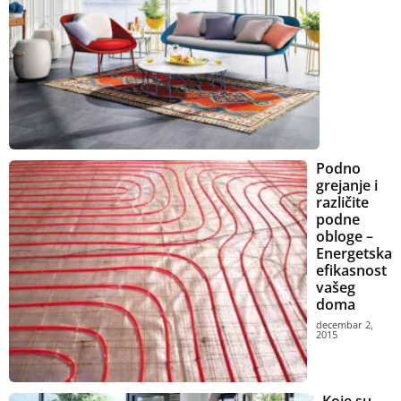
Podno
grejanje i
različite
podne
obloge –
Energetska
efikasnost
vašeg
doma
decembar 2,
2015