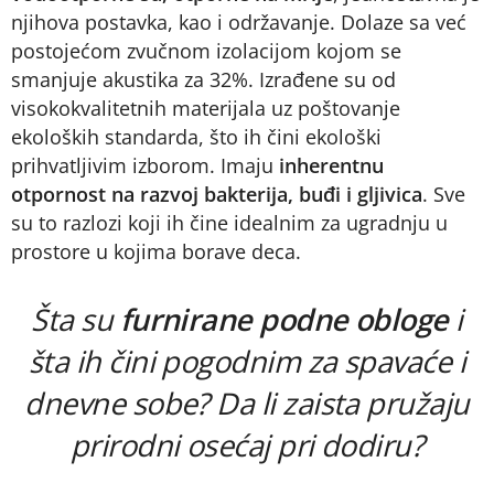
njihova postavka, kao i održavanje. Dolaze sa već
postojećom zvučnom izolacijom kojom se
smanjuje akustika za 32%. Izrađene su od
visokokvalitetnih materijala uz poštovanje
ekoloških standarda, što ih čini ekološki
prihvatljivim izborom. Imaju
inherentnu
otpornost na razvoj bakterija, buđi i gljivica
. Sve
su to razlozi koji ih čine idealnim za ugradnju u
prostore u kojima borave deca.
Šta su
furnirane podne obloge
i
šta ih čini pogodnim za spavaće i
dnevne sobe? Da li zaista pružaju
prirodni osećaj pri dodiru?