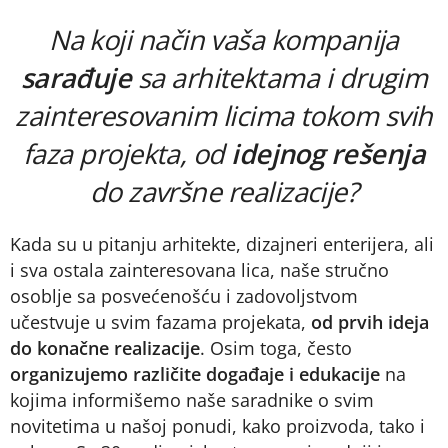
Na koji način vaša kompanija
sarađuje
sa arhitektama i drugim
zainteresovanim licima tokom svih
faza projekta, od
idejnog rešenja
do završne realizacije?
Kada su u pitanju arhitekte, dizajneri enterijera, ali
i sva ostala zainteresovana lica, naše stručno
osoblje sa posvećenošću i zadovoljstvom
učestvuje u svim fazama projekata,
od prvih ideja
do konačne realizacije
. Osim toga, često
organizujemo različite događaje i edukacije
na
kojima informišemo naše saradnike o svim
novitetima u našoj ponudi, kako proizvoda, tako i