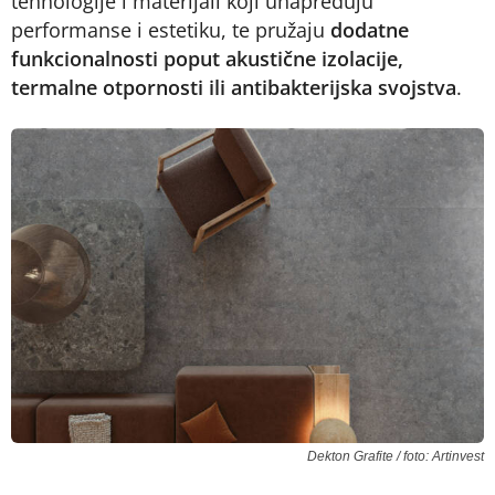
tehnologije i materijali koji unapređuju
performanse i estetiku, te pružaju
dodatne
funkcionalnosti poput akustične izolacije,
termalne otpornosti ili antibakterijska svojstva
.
Dekton Grafite / foto: Artinvest