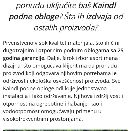
ponudu uključite baš
Kaindl
podne obloge
? Šta ih
izdvaja
od
ostalih proizvoda?
Prvenstveno visok kvalitet materijala, što ih čini
dugotrajnim i otpornim podnim oblogama sa 25
godina garancije
. Dalje, širok izbor asortimana i
dizajna, što omogućava klijentima da pronađu
proizvod koji odgovara njihovim potrebama je
održivost i ekološka osvešćenost proizvoda. Sve
Kaindl podne obloge odlikuje jednostavna
instalacija i lako održavanje. Njihova izdržljivost i
otpornost na ogrebotine i habanje, kao i
vodootpornost omogućavaju primenu u
visokofrekventnim prostorijama.