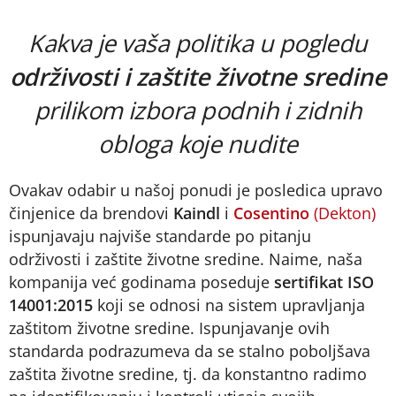
Kakva je vaša politika u pogledu
održivosti i zaštite životne sredine
prilikom izbora podnih i zidnih
obloga koje nudite
Ovakav odabir u našoj ponudi je posledica upravo
činjenice da brendovi
Kaindl
i
Cosentino
(Dekton)
ispunjavaju najviše standarde po pitanju
održivosti i zaštite životne sredine. Naime, naša
kompanija već godinama poseduje
sertifikat ISO
14001:2015
koji se odnosi na sistem upravljanja
zaštitom životne sredine. Ispunjavanje ovih
standarda podrazumeva da se stalno poboljšava
zaštita životne sredine, tj. da konstantno radimo