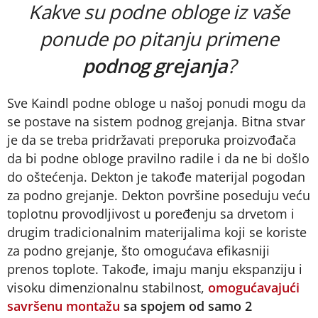
Kakve su podne obloge iz vaše
ponude po pitanju primene
podnog grejanja
?
Sve Kaindl podne obloge u našoj ponudi mogu da
se postave na sistem podnog grejanja. Bitna stvar
je da se treba pridržavati preporuka proizvođača
da bi podne obloge pravilno radile i da ne bi došlo
do oštećenja. Dekton je takođe materijal pogodan
za podno grejanje. Dekton površine poseduju veću
toplotnu provodljivost u poređenju sa drvetom i
drugim tradicionalnim materijalima koji se koriste
za podno grejanje, što omogućava efikasniji
prenos toplote. Takođe, imaju manju ekspanziju i
visoku dimenzionalnu stabilnost,
omogućavajući
savršenu montažu
sa spojem od samo 2