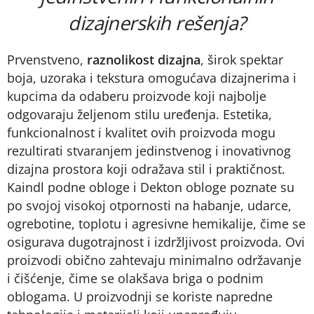
dizajnerskih rešenja?
Prvenstveno,
raznolikost dizajna
, širok spektar
boja, uzoraka i tekstura omogućava dizajnerima i
kupcima da odaberu proizvode koji najbolje
odgovaraju željenom stilu uređenja. Estetika,
funkcionalnost i kvalitet ovih proizvoda mogu
rezultirati stvaranjem jedinstvenog i inovativnog
dizajna prostora koji odražava stil i praktičnost.
Kaindl podne obloge i Dekton obloge poznate su
po svojoj visokoj otpornosti na habanje, udarce,
ogrebotine, toplotu i agresivne hemikalije, čime se
osigurava dugotrajnost i izdržljivost proizvoda. Ovi
proizvodi obično zahtevaju minimalno održavanje
i čišćenje, čime se olakšava briga o podnim
oblogama. U proizvodnji se koriste napredne