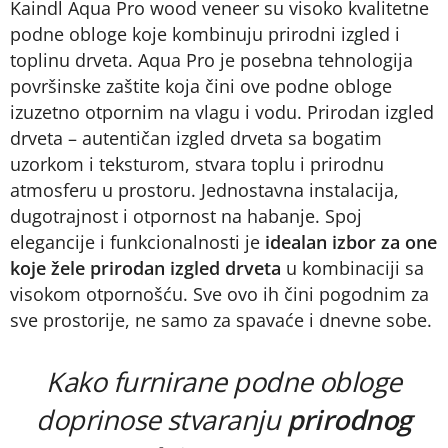
Kaindl Aqua Pro wood veneer su visoko kvalitetne
podne obloge koje kombinuju prirodni izgled i
toplinu drveta. Aqua Pro je posebna tehnologija
površinske zaštite koja čini ove podne obloge
izuzetno otpornim na vlagu i vodu. Prirodan izgled
drveta – autentičan izgled drveta sa bogatim
uzorkom i teksturom, stvara toplu i prirodnu
atmosferu u prostoru. Jednostavna instalacija,
dugotrajnost i otpornost na habanje. Spoj
elegancije i funkcionalnosti je
idealan izbor za one
koje žele prirodan izgled drveta
u kombinaciji sa
visokom otpornošću. Sve ovo ih čini pogodnim za
sve prostorije, ne samo za spavaće i dnevne sobe.
Kako furnirane podne obloge
doprinose stvaranju
prirodnog