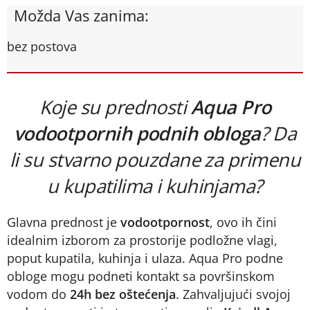
Možda Vas zanima:
bez postova
Koje su prednosti
Aqua Pro
vodootpornih podnih obloga
? Da
li su stvarno pouzdane za primenu
u kupatilima i kuhinjama?
Glavna prednost je
vodootpornost
, ovo ih čini
idealnim izborom za prostorije podložne vlagi,
poput kupatila, kuhinja i ulaza. Aqua Pro podne
obloge mogu podneti kontakt sa površinskom
vodom do
24h bez oštećenja
. Zahvaljujući svojoj