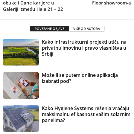
obuke i Dane karijere u
Floor showroom-a
Galeriji između Hala 21 – 22
POVEZANE OBJAVE
VIŠE OD AUTORA
Kako infrastrukturni projekti utiču na
privatnu imovinu i pravo vlasništva u
Srbiji
Može li se putem online aplikacija
izabrati pod?
Kako Hygiene Systems rešenja vraćaju
maksimalnu efikasnost vašim solarnim
panelima?