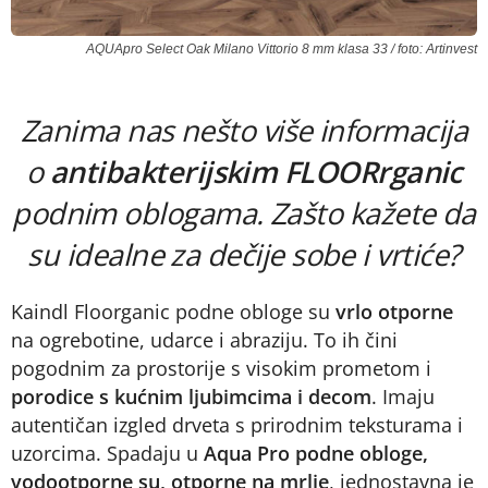
AQUApro Select Oak Milano Vittorio 8 mm klasa 33 / foto: Artinvest
Zanima nas nešto više informacija
o
antibakterijskim FLOORrganic
podnim oblogama. Zašto kažete da
su idealne za dečije sobe i vrtiće?
Kaindl Floorganic podne obloge su
vrlo otporne
na ogrebotine, udarce i abraziju. To ih čini
pogodnim za prostorije s visokim prometom i
porodice s kućnim ljubimcima i decom
. Imaju
autentičan izgled drveta s prirodnim teksturama i
uzorcima. Spadaju u
Aqua Pro podne obloge,
vodootporne su, otporne na mrlje
, jednostavna je