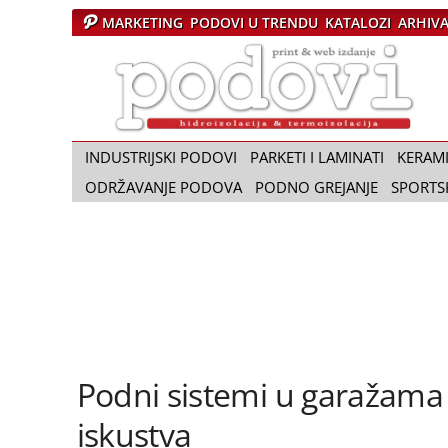
MARKETING
PODOVI U TRENDU
KATALOZI
ARHIV
Č
a
s
o
p
i
INDUSTRIJSKI PODOVI
PARKETI I LAMINATI
KERAM
s
ODRŽAVANJE PODOVA
PODNO GREJANJE
SPORTS
P
o
d
o
v
i
Podni sistemi u garažama
iskustva