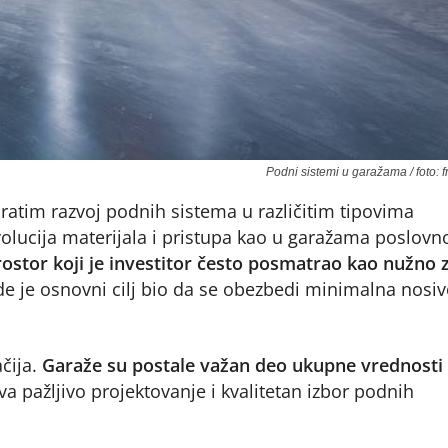
Podni sistemi u garažama / foto: f
ratim razvoj podnih sistema u različitim tipovima
evolucija materijala i pristupa kao u garažama poslovn
ostor koji je investitor često posmatrao kao nužno 
e je osnovni cilj bio da se obezbedi minimalna nosiv
čija.
Garaže su postale važan deo ukupne vrednosti
va pažljivo projektovanje i kvalitetan izbor podnih