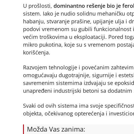
U prošlosti,
dominantno rešenje bio je fer
sistem. Iako je nudio solidnu mehaničku otp
habanju, stvaranje prašine, upijanje ulja i d
podovi vremenom su gubili funkcionalnost i 
većim troškovima u eksploataciji. Pored tog
mikro pukotina, koje su s vremenom postaja
korišćenja.
Razvojem tehnologije i povećanim zahtevima 
omogućavaju dugotrajnije, sigurnije i estetsk
savremenim sistemima izdvajaju se epoksidni
unapređeni industrijski betoni sa dodatnim 
Svaki od ovih sistema ima svoje specifičnosti
objekta, očekivanog opterećenja i investici
Možda Vas zanima: