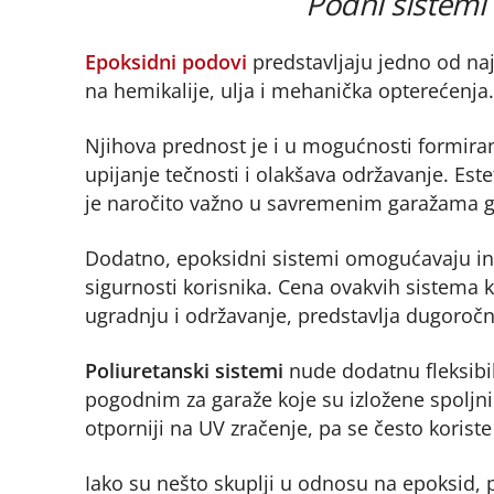
Podni sistemi
Epoksidni podovi
predstavljaju jedno od na
na hemikalije, ulja i mehanička opterećenja.
Njihova prednost je i u mogućnosti formira
upijanje tečnosti i olakšava održavanje. Est
je naročito važno u savremenim garažama gd
Dodatno, epoksidni sistemi omogućavaju inte
sigurnosti korisnika. Cena ovakvih sistema 
ugradnju i održavanje, predstavlja dugoročnu
Poliuretanski sistemi
nude dodatnu fleksibi
pogodnim za garaže koje su izložene spoljnim
otporniji na UV zračenje, pa se često korist
Iako su nešto skuplji u odnosu na epoksid, 