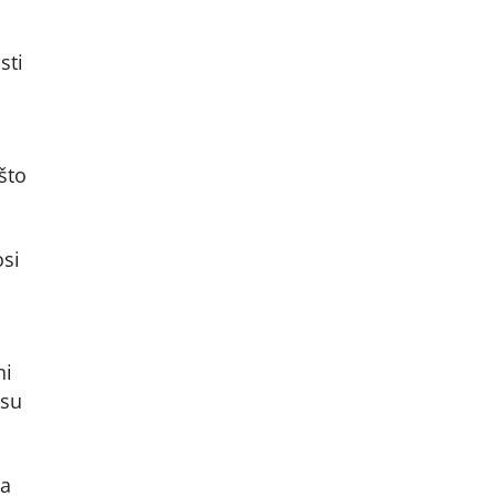
sti
što
.
osi
ni
 su
ja