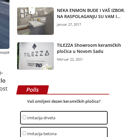
NEKA ENMON BUDE I VAŠ IZBOR.
NA RASPOLAGANJU SU VAM I...
januar 27, 2017
TILEZZA Showroom keramičkih
pločica u Novom Sadu
reepik
februar 22, 2021
o-
zlo
ost
Polls
Vaš omiljeni dezen keramičkih pločica?
Imitacija drveta
Imitacija betona