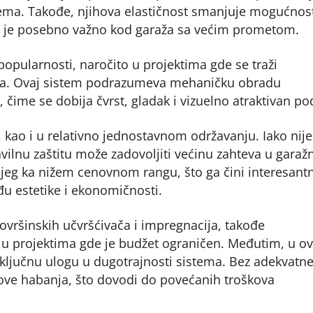
tema. Takođe, njihova elastičnost smanjuje mogućnos
to je posebno važno kod garaža sa većim prometom.
opularnosti, naročito u projektima gde se traži
tera. Ovaj sistem podrazumeva mehaničku obradu
čime se dobija čvrst, gladak i vizuelno atraktivan po
 kao i u relativno jednostavnom održavanju. Iako nije
ilnu zaštitu može zadovoljiti većinu zahteva u garaž
jeg ka nižem cenovnom rangu, što ga čini interesant
đu estetike i ekonomičnosti.
ovršinskih učvršćivača i impregnacija, takođe
o u projektima gde je budžet ograničen. Međutim, u 
ra ključnu ulogu u dugotrajnosti sistema. Bez adekvatn
kove habanja, što dovodi do povećanih troškova