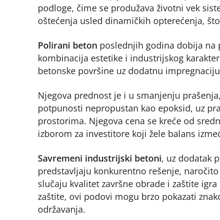
podloge, čime se produžava životni vek sis
oštećenja usled dinamičkih opterećenja, š
Polirani beton
poslednjih godina dobija na p
kombinacija estetike i industrijskog karak
betonske površine uz dodatnu impregnaciju, 
Njegova prednost je i u smanjenju prašenja,
potpunosti nepropustan kao epoksid, uz prav
prostorima. Njegova cena se kreće od sredn
izborom za investitore koji žele balans izme
Savremeni industrijski betoni
, uz dodatak p
predstavljaju konkurentno rešenje, naročit
slučaju kvalitet završne obrade i zaštite ig
zaštite, ovi podovi mogu brzo pokazati zna
održavanja.