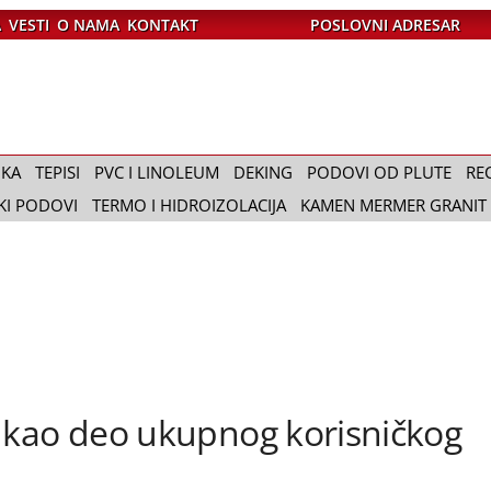
A
VESTI
O NAMA
KONTAKT
POSLOVNI ADRESAR
IKA
TEPISI
PVC I LINOLEUM
DEKING
PODOVI OD PLUTE
RE
KI PODOVI
TERMO I HIDROIZOLACIJA
KAMEN MERMER GRANIT
 kao deo ukupnog korisničkog