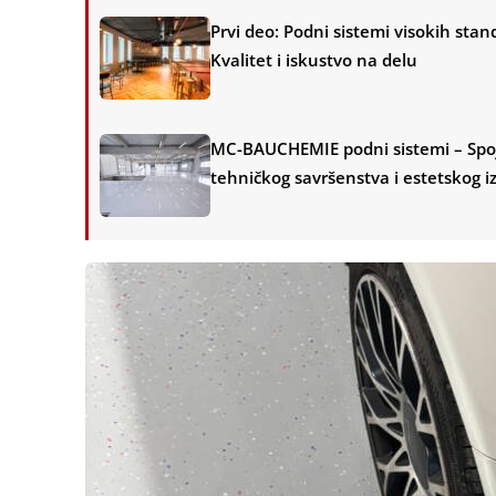
Prvi deo: Podni sistemi visokih stan
Kvalitet i iskustvo na delu
MC-BAUCHEMIE podni sistemi – Spo
tehničkog savršenstva i estetskog i