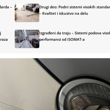
darda –
Drugi deo: Podni sistemi visokih standa
– Kvalitet i iskustvo na delu
j
Izgrađeni da traju – Sistemi podova viso
zraza
performansi od ISOMAT-a