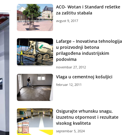
ACO- Wotan i Standard rešetke
za zaštitu stabala
avgust 9, 2017
Lafarge – Inovativna tehnologija
u proizvodnji betona
prilagođena industrijskim
podovima
novembar 27, 2012
Vlaga u cementnoj košuljici
februar 12, 2011
Osigurajte vrhunsku snagu,
izuzetnu otpornost i rezultate
visokog kvaliteta
septembar 5, 2024