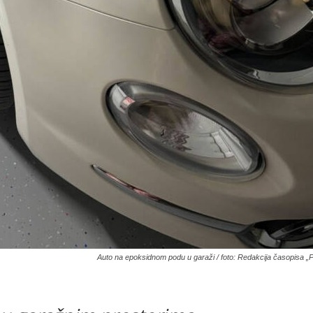
Auto na epoksidnom podu u garaži / foto: Redakcija časopisa „