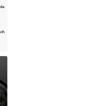
rda
kih