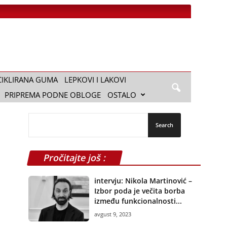
CIKLIRANA GUMA
LEPKOVI I LAKOVI
PRIPREMA PODNE OBLOGE
OSTALO
Pročitajte još :
intervju: Nikola Martinović –
Izbor poda je večita borba
između funkcionalnosti...
avgust 9, 2023