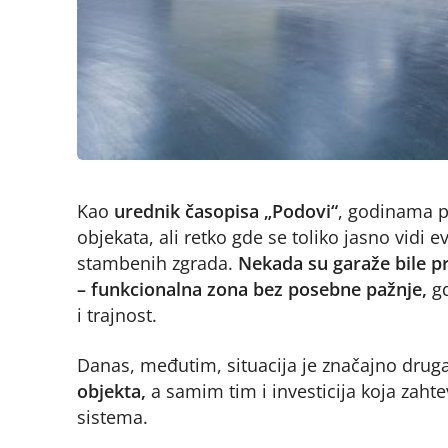
Kao
urednik časopisa „Podovi“
, godinama p
objekata, ali retko gde se toliko jasno vidi 
stambenih zgrada.
Nekada su garaže bile pr
– funkcionalna zona bez posebne pažnje,
gd
i trajnost.
Danas, međutim, situacija je značajno druga
objekta,
a samim tim i investicija koja zahte
sistema.