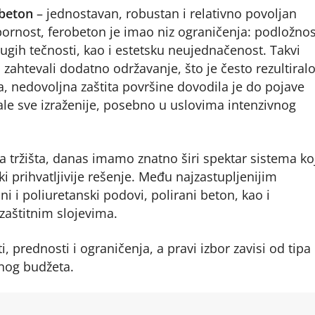
obeton
– jednostavan, robustan i relativno povoljan
ornost, ferobeton je imao niz ograničenja: podložnos
rugih tečnosti, kao i estetsku neujednačenost. Takvi
zahtevali dodatno održavanje, što je često rezultiral
a, nedovoljna zaštita površine dovodila je do pojave
le sve izraženije, posebno u uslovima intenzivnog
tržišta, danas imamo znatno širi spektar sistema koj
i prihvatljivije rešenje. Među najzastupljenijim
 i poliuretanski podovi, polirani beton, kao i
zaštitnim slojevima.
, prednosti i ograničenja, a pravi izbor zavisi od tipa
onog budžeta.