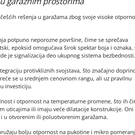
 u garažnim prostorima
jčešćih rešenja u garažama zbog svoje visoke otporno
nja potpuno neporozne površine, čime se sprečava
etski, epoksid omogućava širok spektar boja i oznaka, 
e je signalizacija deo ukupnog sistema bezbednosti
graciju protivkliznih svojstava, što značajno doprin
kreće se u srednjem cenovnom rangu, ali uz pravilnu
 investiciju.
lnost i otpornost na temperaturne promene, što ih či
 uticajima ili imaju veće dilatacije konstrukcije. Oni
e i u otvorenim ili poluotvorenim garažama.
pružaju bolju otpornost na pukotine i mikro pomeran