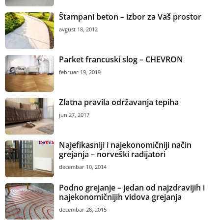
Štampani beton – izbor za Vaš prostor
avgust 18, 2012
Parket francuski slog – CHEVRON
februar 19, 2019
Zlatna pravila održavanja tepiha
jun 27, 2017
Najefikasniji i najekonomičniji način
grejanja – norveški radijatori
decembar 10, 2014
Podno grejanje – jedan od najzdravijih i
najekonomičnijih vidova grejanja
decembar 28, 2015