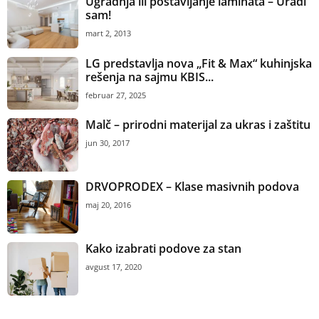
Ugradnja ili postavljanje laminata – Uradi
sam!
mart 2, 2013
LG predstavlja nova „Fit & Max“ kuhinjska
rešenja na sajmu KBIS...
februar 27, 2025
Malč – prirodni materijal za ukras i zaštitu
jun 30, 2017
DRVOPRODEX – Klase masivnih podova
maj 20, 2016
Kako izabrati podove za stan
avgust 17, 2020