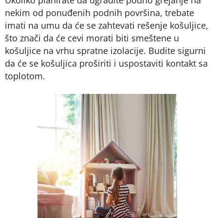
nekim od ponuđenih podnih površina, trebate
imati na umu da će se zahtevati rešenje košuljice,
što znači da će cevi morati biti smeštene u
košuljice na vrhu spratne izolacije. Budite sigurni
da će se košuljica proširiti i uspostaviti kontakt sa
toplotom.