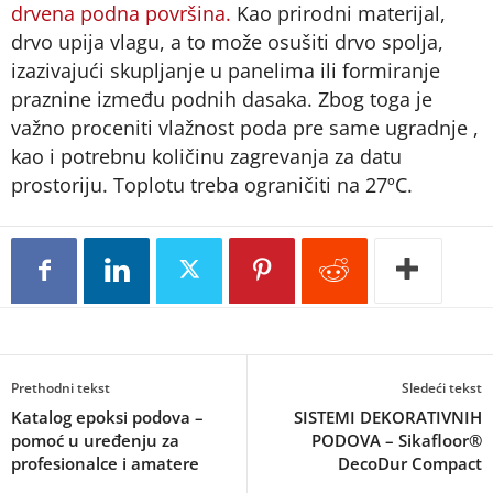
drvena podna površina.
Kao prirodni materijal,
drvo upija vlagu, a to može osušiti drvo spolja,
izazivajući skupljanje u panelima ili formiranje
praznine između podnih dasaka. Zbog toga je
važno proceniti vlažnost poda pre same ugradnje ,
kao i potrebnu količinu zagrevanja za datu
prostoriju. Toplotu treba ograničiti na 27ºC.
Prethodni tekst
Sledeći tekst
Katalog epoksi podova –
SISTEMI DEKORATIVNIH
pomoć u uređenju za
PODOVA – Sikafloor®
profesionalce i amatere
DecoDur Compact