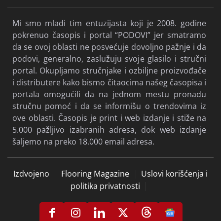
Mi smo mladi tim entuzijasta koji je 2008. godine
pokrenuo časopis i portal “PODOVI” jer smatramo
da se ovoj oblasti ne posvećuje dovoljno pažnje i da
podovi, generalno, zaslužuju svoje glasilo i stručni
portal. Okupljamo stručnjake i ozbiljne proizvođače
i distributere kako bismo čitaocima našeg časopisa i
portala omogućili da na jednom mestu pronađu
stručnu pomoć i da se informišu o trendovima iz
ove oblasti. Časopis je print i web izdanje i stiže na
5.000 pažljivo izabranih adresa, dok web izdanje
šaljemo na preko 18.000 email adresa.
Izdvojeno
Flooring Magazine
Uslovi korišćenja i
politika privatnosti