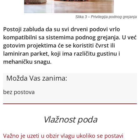
Slika 3 – Privilegija podnog grejanja
Postoji zabluda da su svi drveni podovi vrlo
kompatibilni sa sistemima podnog grejanja. U već
gotovim projektima će se koristiti čvrst ili
laminiran parket, koji ima različitu gustinu i
mehaničku snagu.
Možda Vas zanima:
bez postova
Vlažnost poda
Važno je uzeti u obzir vlagu ukoliko se postavi