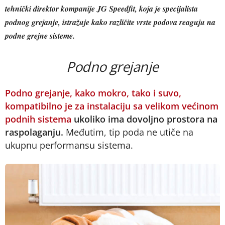
tehnički direktor kompanije JG Speedfit, koja je specijalista
podnog grejanje, istražuje kako različite vrste podova reaguju na
podne grejne sisteme.
Podno grejanje
Podno grejanje, kako mokro, tako i suvo,
kompatibilno je za instalaciju sa velikom većinom
podnih sistema
ukoliko ima dovoljno prostora na
raspolaganju.
Međutim, tip poda ne utiče na
ukupnu performansu sistema.