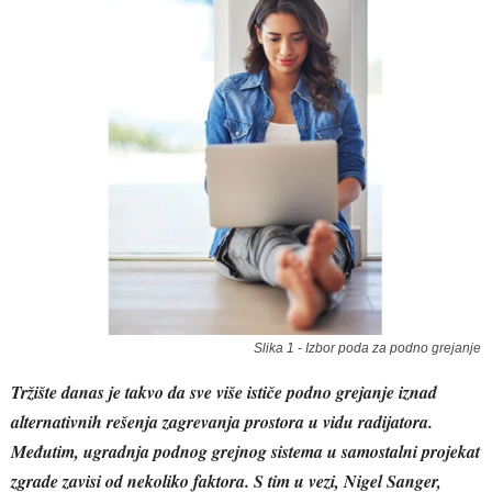
Slika 1 - Izbor poda za podno grejanje
Tržište danas je takvo da sve više ističe podno grejanje iznad
alternativnih rešenja zagrevanja prostora u vidu radijatora.
Međutim, ugradnja podnog grejnog sistema u samostalni projekat
zgrade zavisi od nekoliko faktora. S tim u vezi, Nigel Sanger,