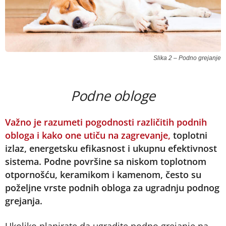
Slika 2 – Podno grejanje
Podne obloge
Važno je razumeti pogodnosti različitih podnih
obloga i kako one utiču na zagrevanje,
toplotni
izlaz, energetsku efikasnost i ukupnu efektivnost
sistema. Podne površine sa niskom toplotnom
otpornošću, keramikom i kamenom, često su
poželjne vrste podnih obloga za ugradnju podnog
grejanja.
Ukoliko planirate da ugradite podno grejanje na