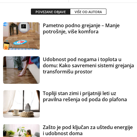
POVEZANE OBJAVE
VIŠE OD AUTORA
Pametno podno grejanje – Manje
potrošnje, više komfora
Udobnost pod nogama i toplota u
domu: Kako savremeni sistemi grejanja
transformišu prostor
Topliji stan zimi i prijatniji leti uz
pravilna rešenja od poda do plafona
Zašto je pod ključan za uštedu energije
i udobnost doma