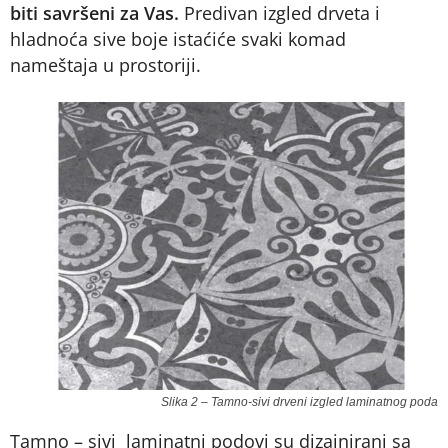
biti savršeni za Vas.
Predivan izgled drveta i
hladnoća sive boje istaćiće svaki komad
nameštaja u prostoriji.
Slika 2 – Tamno-sivi drveni izgled laminatnog poda
Tamno – sivi laminatni podovi su dizajnirani sa