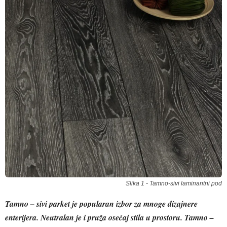
Slika 1 - Tamno-sivi laminantni pod
Tamno – sivi parket je popularan izbor za mnoge dizajnere
enterijera. Neutralan je i pruža osećaj stila u prostoru. Tamno –