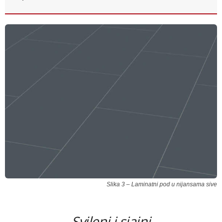
Slika 3 – Laminatni pod u nijansama sive
Svileni i sjajni