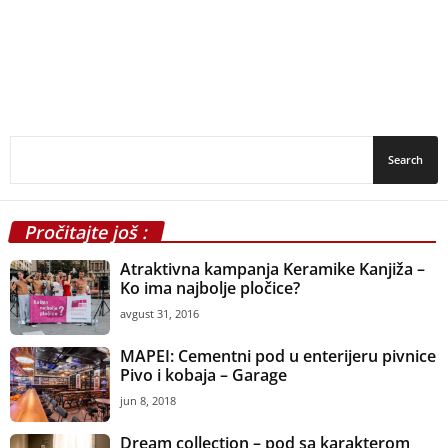
Pročitajte još :
Atraktivna kampanja Keramike Kanjiža –
Ko ima najbolje pločice?
avgust 31, 2016
MAPEI: Cementni pod u enterijeru pivnice
Pivo i kobaja – Garage
jun 8, 2018
Dream collection – pod sa karakterom