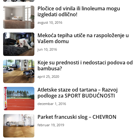
Pločice od vinila ili linoleuma mogu
izgledati odlično!
avgust 10, 2016
Mekoća tepiha utiče na raspoloženje u
Vašem domu
jun 10, 2016
Koje su prednosti i nedostaci podova od
bambusa?
april 25, 2020
Atletske staze od tartana – Razvoj
podloge za SPORT BUDUĆNOSTI
decembar 1, 2016
Parket francuski slog – CHEVRON
februar 19, 2019