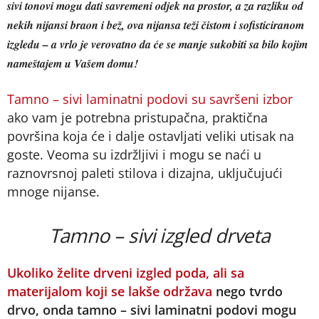
sivi tonovi mogu dati savremeni odjek na prostor, a za razliku od
nekih nijansi braon i bež, ova nijansa teži čistom i sofisticiranom
izgledu – a vrlo je verovatno da će se manje sukobiti sa bilo kojim
nameštajem u Vašem domu!
Tamno – sivi laminatni podovi su savršeni izbor
ako vam je potrebna pristupačna, praktična
površina koja će i dalje ostavljati veliki utisak na
goste. Veoma su izdržljivi i mogu se naći u
raznovrsnoj paleti stilova i dizajna, uključujući
mnoge nijanse.
Tamno – sivi izgled drveta
Ukoliko želite drveni izgled poda, ali sa
materijalom koji se lakše održava
nego tvrdo
drvo, onda tamno – sivi laminatni podovi mogu