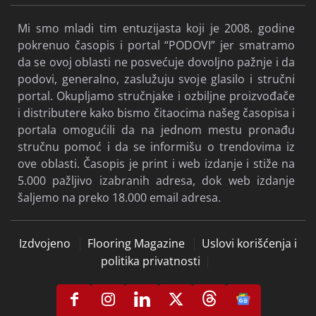
Mi smo mladi tim entuzijasta koji je 2008. godine
pokrenuo časopis i portal “PODOVI” jer smatramo
da se ovoj oblasti ne posvećuje dovoljno pažnje i da
podovi, generalno, zaslužuju svoje glasilo i stručni
portal. Okupljamo stručnjake i ozbiljne proizvođače
i distributere kako bismo čitaocima našeg časopisa i
portala omogućili da na jednom mestu pronađu
stručnu pomoć i da se informišu o trendovima iz
ove oblasti. Časopis je print i web izdanje i stiže na
5.000 pažljivo izabranih adresa, dok web izdanje
šaljemo na preko 18.000 email adresa.
Izdvojeno
Flooring Magazine
Uslovi korišćenja i
politika privatnosti