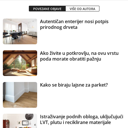
POVEZANE OBJAVE
VIŠE OD AUTORA
Autentičan enterijer nosi potpis
prirodnog drveta
Ako živite u potkrovlju, na ovu vrstu
poda morate obratiti pažnju
Kako se biraju lajsne za parket?
Istraživanje podnih obloga, uključujući
LVT, plutu i reciklirane materijale