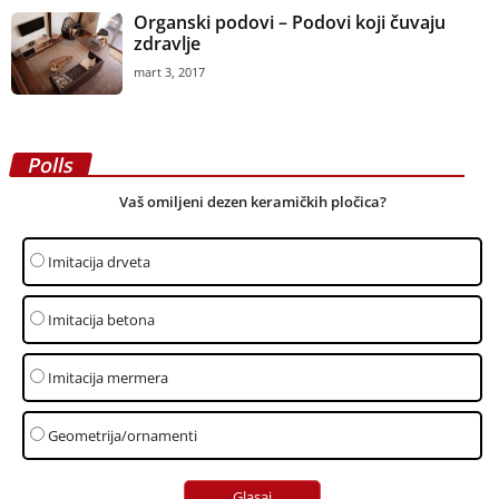
Organski podovi – Podovi koji čuvaju
zdravlje
mart 3, 2017
Polls
Vaš omiljeni dezen keramičkih pločica?
Imitacija drveta
Imitacija betona
Imitacija mermera
Geometrija/ornamenti