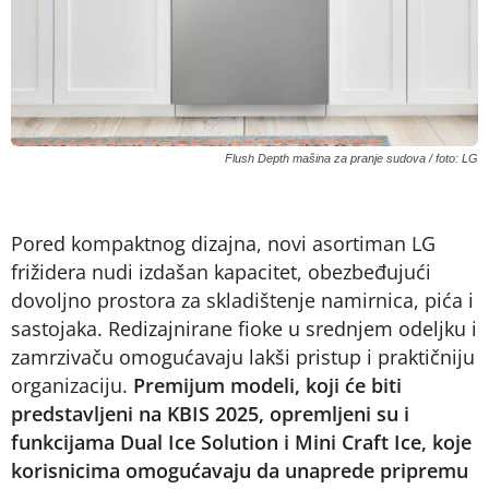
Flush Depth mašina za pranje sudova / foto: LG
Pored kompaktnog dizajna, novi asortiman LG
frižidera nudi izdašan kapacitet, obezbeđujući
dovoljno prostora za skladištenje namirnica, pića i
sastojaka. Redizajnirane fioke u srednjem odeljku i
zamrzivaču omogućavaju lakši pristup i praktičniju
organizaciju.
Premijum modeli, koji će biti
predstavljeni na KBIS 2025, opremljeni su i
funkcijama Dual Ice Solution i Mini Craft Ice, koje
korisnicima omogućavaju da unaprede pripremu