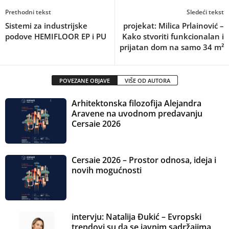
Prethodni tekst
Sledeći tekst
Sistemi za industrijske
projekat: Milica Prlainović –
podove HEMIFLOOR EP i PU
Kako stvoriti funkcionalan i
prijatan dom na samo 34 m²
POVEZANE OBJAVE
VIŠE OD AUTORA
Arhitektonska filozofija Alejandra
Aravene na uvodnom predavanju
Cersaie 2026
Cersaie 2026 – Prostor odnosa, ideja i
novih mogućnosti
intervju: Natalija Đukić – Evropski
trendovi su da se javnim sadržajima