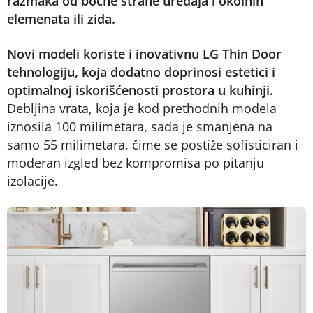
razmaka od bočne strane uređaja i okolnih
elemenata ili zida.
Novi modeli koriste i inovativnu LG Thin Door
tehnologiju, koja dodatno doprinosi estetici i
optimalnoj iskorišćenosti prostora u kuhinji.
Debljina vrata, koja je kod prethodnih modela
iznosila 100 milimetara, sada je smanjena na
samo 55 milimetara, čime se postiže sofisticiran i
moderan izgled bez kompromisa po pitanju
izolacije.