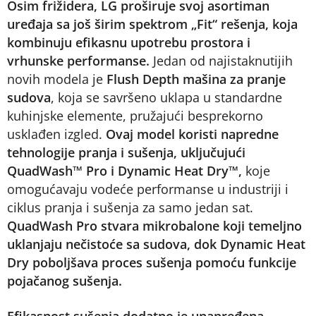
Osim frižidera, LG proširuje svoj asortiman
uređaja sa još širim spektrom „Fit“ rešenja, koja
kombinuju efikasnu upotrebu prostora i
vrhunske performanse.
Jedan od najistaknutijih
novih modela je
Flush Depth mašina za pranje
sudova
, koja se savršeno uklapa u standardne
kuhinjske elemente, pružajući besprekorno
usklađen izgled.
Ovaj model koristi napredne
tehnologije pranja i sušenja, uključujući
QuadWash™ Pro i Dynamic Heat Dry™,
koje
omogućavaju vodeće performanse u industriji i
ciklus pranja i sušenja za samo jedan sat.
QuadWash Pro stvara mikrobalone koji temeljno
uklanjaju nečistoće sa sudova, dok Dynamic Heat
Dry poboljšava proces sušenja pomoću funkcije
pojačanog sušenja.