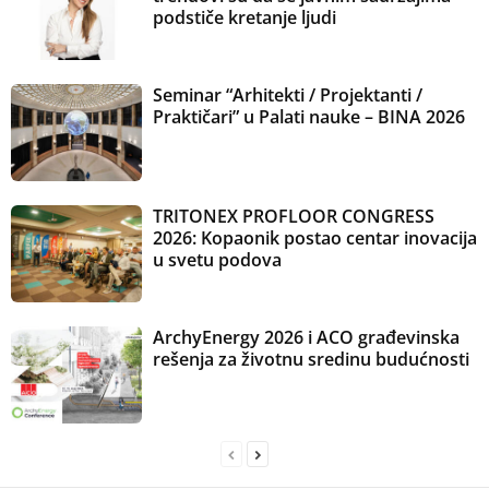
podstiče kretanje ljudi
Seminar “Arhitekti / Projektanti /
Praktičari” u Palati nauke – BINA 2026
TRITONEX PROFLOOR CONGRESS
2026: Kopaonik postao centar inovacija
u svetu podova
ArchyEnergy 2026 i ACO građevinska
rešenja za životnu sredinu budućnosti