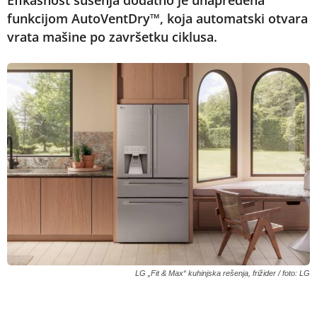
Efikasnost sušenja dodatno je unapređena
funkcijom AutoVentDry™, koja automatski otvara
vrata mašine po završetku ciklusa.
LG „Fit & Max“ kuhinjska rešenja, frižider / foto: LG