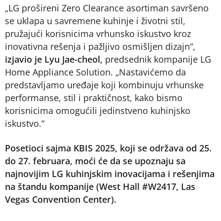
„LG prošireni Zero Clearance asortiman savršeno
se uklapa u savremene kuhinje i životni stil,
pružajući korisnicima vrhunsko iskustvo kroz
inovativna rešenja i pažljivo osmišljen dizajn“,
izjavio je Lyu Jae-cheol,
predsednik kompanije LG
Home Appliance Solution. „Nastavićemo da
predstavljamo uređaje koji kombinuju vrhunske
performanse, stil i praktičnost, kako bismo
korisnicima omogućili jedinstveno kuhinjsko
iskustvo.“
Posetioci sajma KBIS 2025, koji se održava od 25.
do 27. februara, moći će da se upoznaju sa
najnovijim LG kuhinjskim inovacijama i rešenjima
na štandu kompanije (West Hall #W2417, Las
Vegas Convention Center).