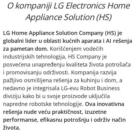
O kompaniji LG Electronics Home
Appliance Solution (HS)
LG Home Appliance Solution Company (HS) je
globalni lider u oblasti kućnih aparata i AI rešenja
za pametan dom.
Korišćenjem vodećih
industrijskih tehnologija, HS Company je
posvećena unapređenju kvaliteta života potrošača
i promovisanju održivosti. Kompanija razvija
pažljivo osmišljena rešenja za kuhinju i dom, a
nedavno je integrisala LG-evu Robot Business
diviziju kako bi u svoje proizvode uključila
napredne robotske tehnologije.
Ova inovativna
rešenja nude veću praktičnost, izuzetne
performanse, efikasnu potrošnju i održiv način
života.