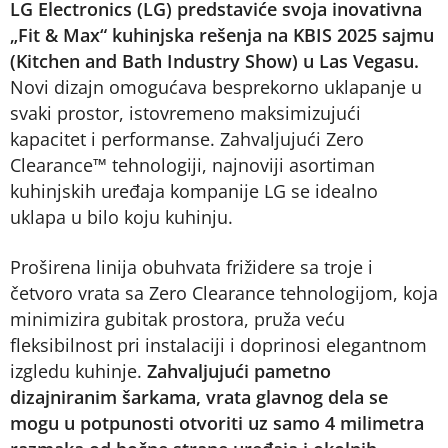
LG Electronics (LG) predstaviće svoja inovativna
„Fit & Max“ kuhinjska rešenja na KBIS 2025 sajmu
(Kitchen and Bath Industry Show) u Las Vegasu.
Novi dizajn omogućava besprekorno uklapanje u
svaki prostor, istovremeno maksimizujući
kapacitet i performanse. Zahvaljujući Zero
Clearance™ tehnologiji, najnoviji asortiman
kuhinjskih uređaja kompanije LG se idealno
uklapa u bilo koju kuhinju.
Proširena linija obuhvata frižidere sa troje i
četvoro vrata sa Zero Clearance tehnologijom, koja
minimizira gubitak prostora, pruža veću
fleksibilnost pri instalaciji i doprinosi elegantnom
izgledu kuhinje.
Zahvaljujući pametno
dizajniranim šarkama, vrata glavnog dela se
mogu u potpunosti otvoriti uz samo 4 milimetra