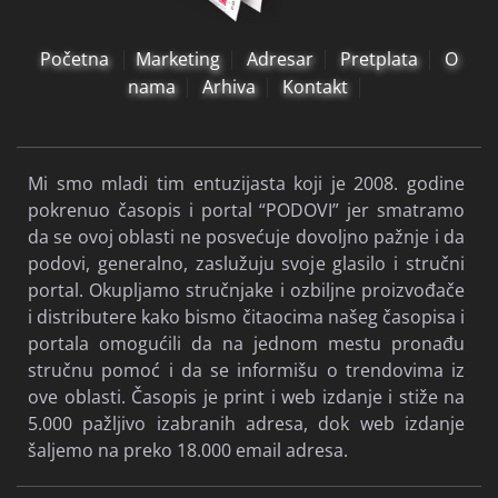
Početna
Marketing
Adresar
Pretplata
O
nama
Arhiva
Kontakt
Mi smo mladi tim entuzijasta koji je 2008. godine
pokrenuo časopis i portal “PODOVI” jer smatramo
da se ovoj oblasti ne posvećuje dovoljno pažnje i da
podovi, generalno, zaslužuju svoje glasilo i stručni
portal. Okupljamo stručnjake i ozbiljne proizvođače
i distributere kako bismo čitaocima našeg časopisa i
portala omogućili da na jednom mestu pronađu
stručnu pomoć i da se informišu o trendovima iz
ove oblasti. Časopis je print i web izdanje i stiže na
5.000 pažljivo izabranih adresa, dok web izdanje
šaljemo na preko 18.000 email adresa.