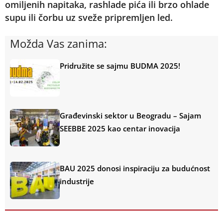
omiljenih napitaka, rashlade pića ili brzo ohlade
supu ili čorbu uz sveže pripremljen led.
Možda Vas zanima:
Pridružite se sajmu BUDMA 2025!
Građevinski sektor u Beogradu – Sajam
SEEBBE 2025 kao centar inovacija
BAU 2025 donosi inspiraciju za budućnost
industrije