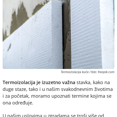
Termoizolacija kuće / foto: freepik.com
Termoizolacija je izuzetno važna
stavka, kako na
duge staze, tako i u našim svakodnevnim životima
i za početak, moramo upoznati termine kojima se
ona određuje.
U našim uslovima u zgradama se troši više od