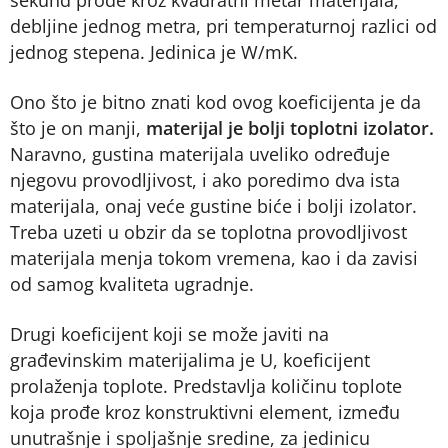
sekund prođe kroz kvadratni metar materijala,
debljine jednog metra, pri temperaturnoj razlici od
jednog stepena. Jedinica je W/mK.
Ono što je bitno znati kod ovog koeficijenta je da
što je on manji,
materijal je bolji toplotni izolator.
Naravno, gustina materijala uveliko određuje
njegovu provodljivost, i ako poredimo dva ista
materijala, onaj veće gustine biće i bolji izolator.
Treba uzeti u obzir da se toplotna provodljivost
materijala menja tokom vremena, kao i da zavisi
od samog kvaliteta ugradnje.
Drugi koeficijent koji se može javiti na
građevinskim materijalima je U, koeficijent
prolaženja toplote. Predstavlja količinu toplote
koja prođe kroz konstruktivni element, između
unutrašnje i spoljašnje sredine, za jedinicu