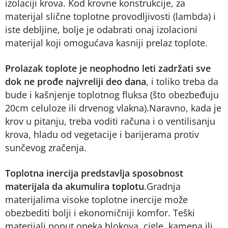
izolaciji krova. Kod krovne konstrukcije, za
materijal slične toplotne provodljivosti (lambda) i
iste debljine, bolje je odabrati onaj izolacioni
materijal koji omogućava kasniji prelaz toplote.
Prolazak toplote je neophodno leti zadržati sve
dok ne prođe najvreliji deo dana
, i toliko treba da
bude i kašnjenje toplotnog fluksa (što obezbeđuju
20cm celuloze ili drvenog vlakna).Naravno, kada je
krov u pitanju, treba voditi računa i o ventilisanju
krova, hladu od vegetacije i barijerama protiv
sunčevog zračenja.
Toplotna inercija predstavlja sposobnost
materijala da akumulira toplotu
.Gradnja
materijalima visoke toplotne inercije može
obezbediti bolji i ekonomičniji komfor. Teški
materijali poput opeka blokova, cigle, kamena ili