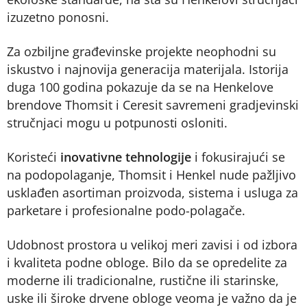
izuzetno ponosni.
Za ozbiljne građevinske projekte neophodni su
iskustvo i najnovija generacija materijala. Istorija
duga 100 godina pokazuje da se na Henkelove
brendove Thomsit i Ceresit savremeni gradjevinski
stručnjaci mogu u potpunosti osloniti.
Koristeći
inovativne tehnologije
i fokusirajući se
na podopolaganje, Thomsit i Henkel nude pažljivo
usklađen asortiman proizvoda, sistema i usluga za
parketare i profesionalne podo-polagače.
Udobnost prostora u velikoj meri zavisi i od izbora
i kvaliteta podne obloge. Bilo da se opredelite za
moderne ili tradicionalne, rustične ili starinske,
uske ili široke drvene obloge veoma je važno da je