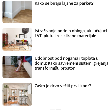
Kako se biraju lajsne za parket?
Istraživanje podnih obloga, uključujući
LVT, plutu i reciklirane materijale
Udobnost pod nogama i toplota u
domu: Kako savremeni sistemi grejanja
transformišu prostor
Zašto je drvo večiti prvi izbor?