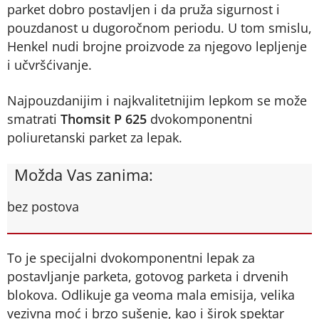
parket dobro postavljen i da pruža sigurnost i
pouzdanost u dugoročnom periodu. U tom smislu,
Henkel nudi brojne proizvode za njegovo lepljenje
i učvršćivanje.
Najpouzdanijim i najkvalitetnijim lepkom se može
smatrati
Thomsit P 625
dvokomponentni
poliuretanski parket za lepak.
Možda Vas zanima:
bez postova
To je specijalni dvokomponentni lepak za
postavljanje parketa, gotovog parketa i drvenih
blokova. Odlikuje ga veoma mala emisija, velika
vezivna moć i brzo sušenje, kao i širok spektar