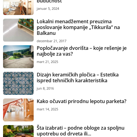
budućnost
januar 5, 2024
Lokalni menadžement preuzima
poslovanje kompanije „Tikkurila“ na
Balkanu
decembar 21, 2017
Popločavanje dvorišta – koje rešenje je
najbolje za vas?
mart 21, 2025
Dizajn keramičkih pločica – Estetika
ispred tehničkih karakteristika
jun 8, 2016
Kako očuvati prirodnu lepotu parketa?
mart 14, 2025
Šta izabrati – podne obloge za spoljnu
upotrebu od drveta ili...