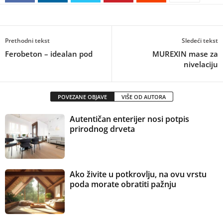
Prethodni tekst
Sledeći tekst
Ferobeton – idealan pod
MUREXIN mase za
nivelaciju
POVEZANE OBJAVE
VIŠE OD AUTORA
Autentičan enterijer nosi potpis
prirodnog drveta
Ako živite u potkrovlju, na ovu vrstu
poda morate obratiti pažnju