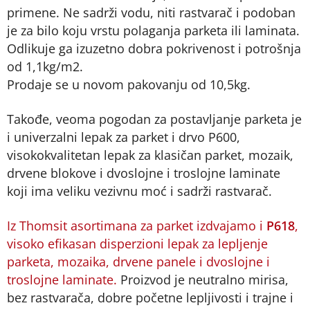
primene. Ne sadrži vodu, niti rastvarač i podoban
je za bilo koju vrstu polaganja parketa ili laminata.
Odlikuje ga izuzetno dobra pokrivenost i potrošnja
od 1,1kg/m2.
Prodaje se u novom pakovanju od 10,5kg.
Takođe, veoma pogodan za postavljanje parketa je
i univerzalni lepak za parket i drvo P600,
visokokvalitetan lepak za klasičan parket, mozaik,
drvene blokove i dvoslojne i troslojne laminate
koji ima veliku vezivnu moć i sadrži rastvarač.
Iz Thomsit asortimana za parket izdvajamo i
P618
,
visoko efikasan disperzioni lepak za lepljenje
parketa, mozaika, drvene panele i dvoslojne i
troslojne laminate.
Proizvod je neutralno mirisa,
bez rastvarača, dobre početne lepljivosti i trajne i