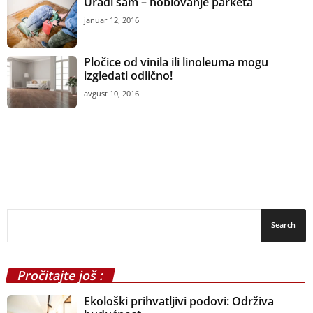
Uradi sam – hoblovanje parketa
januar 12, 2016
Pločice od vinila ili linoleuma mogu
izgledati odlično!
avgust 10, 2016
Pročitajte još :
Ekološki prihvatljivi podovi: Održiva