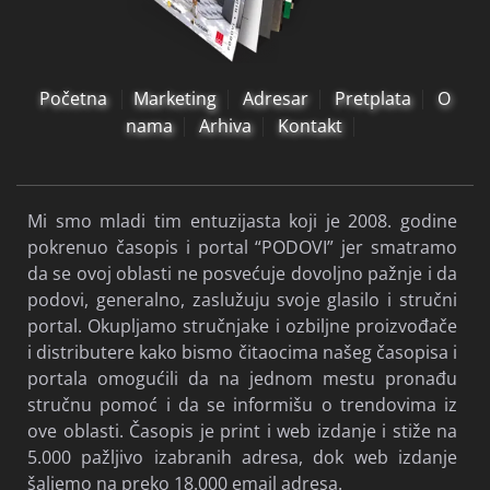
Početna
Marketing
Adresar
Pretplata
O
nama
Arhiva
Kontakt
Mi smo mladi tim entuzijasta koji je 2008. godine
pokrenuo časopis i portal “PODOVI” jer smatramo
da se ovoj oblasti ne posvećuje dovoljno pažnje i da
podovi, generalno, zaslužuju svoje glasilo i stručni
portal. Okupljamo stručnjake i ozbiljne proizvođače
i distributere kako bismo čitaocima našeg časopisa i
portala omogućili da na jednom mestu pronađu
stručnu pomoć i da se informišu o trendovima iz
ove oblasti. Časopis je print i web izdanje i stiže na
5.000 pažljivo izabranih adresa, dok web izdanje
šaljemo na preko 18.000 email adresa.