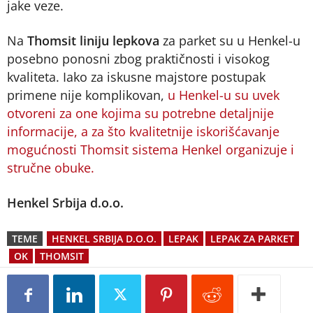
jake veze.
Na
Thomsit liniju lepkova
za parket su u Henkel-u
posebno ponosni zbog praktičnosti i visokog
kvaliteta. Iako za iskusne majstore postupak
primene nije komplikovan,
u Henkel-u su uvek
otvoreni za one kojima su potrebne detaljnije
informacije, a za što kvalitetnije iskorišćavanje
mogućnosti Thomsit sistema Henkel organizuje i
stručne obuke.
Henkel Srbija d.o.o.
TEME
HENKEL SRBIJA D.O.O.
LEPAK
LEPAK ZA PARKET
OK
THOMSIT