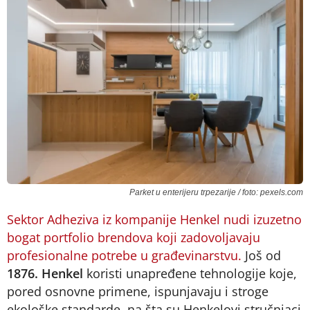
Parket u enterijeru trpezarije / foto: pexels.com
Sektor Adheziva iz kompanije Henkel nudi izuzetno
bogat portfolio brendova koji zadovoljavaju
profesionalne potrebe u građevinarstvu.
Još od
1876. Henkel
koristi unapređene tehnologije koje,
pored osnovne primene, ispunjavaju i stroge
ekološke standarde, na šta su Henkelovi stručnjaci