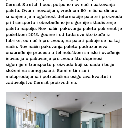
Ceresit Stretch hood, potpuno nov način pakovanja
paleta. Ovom inovacijom, vrednom 60 miliona dinara,
smanjena je mogućnost deformacije palete i proizvoda
pri transportu i obezbeđeno je sigurnije skladištenje
paleta napolju. Nov način pakovanja paleta pokrenut je
početkom 2013. godine i od tada sve što izađe iz
fabrike, od naših proizvoda, na paleti pakuje se na taj
način. Nov način pakovanja paleta podrazumeva
unapređenje procesa u tehnološkom smislu i uvođenje
inovacija u pakovanje proizvoda što doprinosi
sigurnijem transportu proizvoda koji su sada i bolje
složeni na samoj paleti. Samim tim se i
maloprodajama i potrošačima osigurava kvalitet i
zadovoljstvo Ceresit proizvodima.