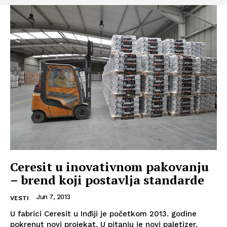
Ceresit u inovativnom pakovanju
– brend koji postavlja standarde
Jun 7, 2013
VESTI
U fabrici Ceresit u Inđiji je početkom 2013. godine
pokrenut novi projekat. U pitanju je novi paletizer,