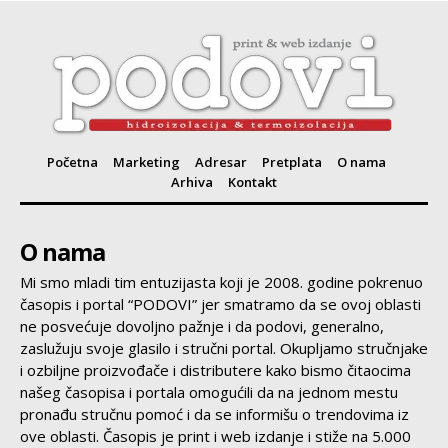
Početna
Marketing
Adresar
Pretplata
O nama
Arhiva
Kontakt
O nama
Mi smo mladi tim entuzijasta koji je 2008. godine pokrenuo
časopis i portal “PODOVI” jer smatramo da se ovoj oblasti
ne posvećuje dovoljno pažnje i da podovi, generalno,
zaslužuju svoje glasilo i stručni portal. Okupljamo stručnjake
i ozbiljne proizvođače i distributere kako bismo čitaocima
našeg časopisa i portala omogućili da na jednom mestu
pronađu stručnu pomoć i da se informišu o trendovima iz
ove oblasti. Časopis je print i web izdanje i stiže na 5.000