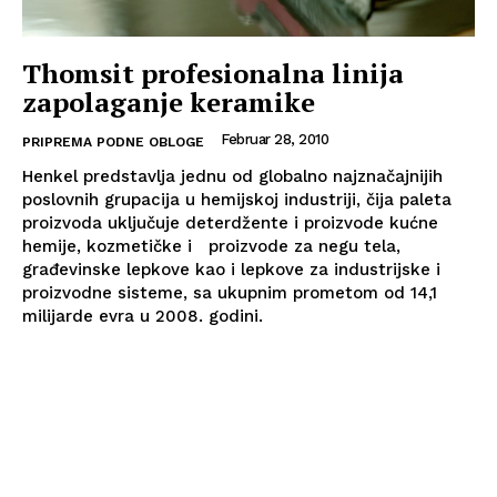
Thomsit profesionalna linija
zapolaganje keramike
Februar 28, 2010
PRIPREMA PODNE OBLOGE
Henkel predstavlja jednu od globalno najznačajnijih
poslovnih grupacija u hemijskoj industriji, čija paleta
proizvoda uključuje deterdžente i proizvode kućne
hemije, kozmetičke i proizvode za negu tela,
građevinske lepkove kao i lepkove za industrijske i
proizvodne sisteme, sa ukupnim prometom od 14,1
milijarde evra u 2008. godini.