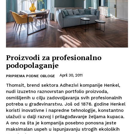
Proizvodi za profesionalno
podopolaganje
April 30, 2011
PRIPREMA PODNE OBLOGE
Thomsit, brend sektora Adhezivi kompanije Henkel,
nudi izuzetno raznovrstan portfolio proizvoda,
osmišljenih u cilju zadovoljavanja svih profesionalnih
potreba u građevinarstvu. Još od 1876. godine Henkel
koristi inovativne i napredne tehnologije, konstantno
ulažući u dalji razvoj i prilagođavanje željama kupaca.
A ono na šta je kompanija posebno ponosna jeste
maksimalan uspeh u ispunjavanju strogih ekoloških