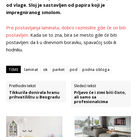
od vlage. Sloj je sastavljen od papira koji je
impregniranog smolom.
Pre postavljanja laminata, dobro razmislite gde će on biti
postavljen.
Kada se to zna, bira se mesto gde će biti
postavljen: da li u dnevnom boravku, spavaćoj sobi ili
hodniku.
TEME
laminat
ok
parket
pod
podna obloga
Prethodni tekst
Sledeći tekst
Tikkurila donirala hranu
Prljavo će i zimi biti čisto,
prihvatilištu u Beogradu
ali samo sa
profesionalcima