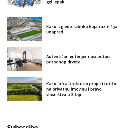
gel lepak
Kako izgleda fabrika koja razmišlja
unapred
Autentičan enterijer nosi potpis
prirodnog drveta
Kako infrastrukturni projekti utiču
na privatnu imovinu i pravo
vlasništva u Srbiji
Subscribe