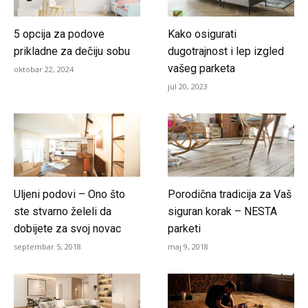
5 opcija za podove
Kako osigurati
prikladne za dečiju sobu
dugotrajnost i lep izgled
vašeg parketa
oktobar 22, 2024
jul 20, 2023
Uljeni podovi – Ono što
Porodična tradicija za Vaš
ste stvarno želeli da
siguran korak – NESTA
dobijete za svoj novac
parketi
septembar 5, 2018
maj 9, 2018