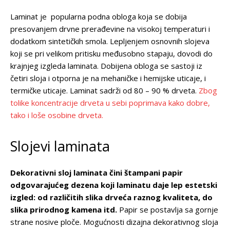
Laminat je popularna podna obloga koja se dobija
presovanjem drvne prerađevine na visokoj temperaturi i
dodatkom sintetičkih smola. Lepljenjem osnovnih slojeva
koji se pri velikom pritisku međusobno stapaju, dovodi do
krajnjeg izgleda laminata. Dobijena obloga se sastoji iz
četiri sloja i otporna je na mehaničke i hemijske uticaje, i
termičke uticaje. Laminat sadrži od 80 – 90 % drveta.
Zbog
tolike koncentracije drveta u sebi poprimava kako dobre,
tako i loše osobine drveta.
Slojevi laminata
Dekorativni sloj laminata čini štampani papir
odgovarajućeg dezena koji laminatu daje lep estetski
izgled: od različitih slika drveća raznog kvaliteta, do
slika prirodnog kamena itd.
Papir se postavlja sa gornje
strane nosive ploče. Mogućnosti dizajna dekorativnog sloja