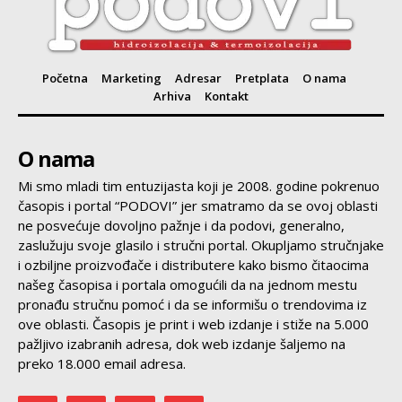
Početna
Marketing
Adresar
Pretplata
O nama
Arhiva
Kontakt
O nama
Mi smo mladi tim entuzijasta koji je 2008. godine pokrenuo
časopis i portal “PODOVI” jer smatramo da se ovoj oblasti
ne posvećuje dovoljno pažnje i da podovi, generalno,
zaslužuju svoje glasilo i stručni portal. Okupljamo stručnjake
i ozbiljne proizvođače i distributere kako bismo čitaocima
našeg časopisa i portala omogućili da na jednom mestu
pronađu stručnu pomoć i da se informišu o trendovima iz
ove oblasti. Časopis je print i web izdanje i stiže na 5.000
pažljivo izabranih adresa, dok web izdanje šaljemo na
preko 18.000 email adresa.