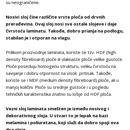
su neograničene.
Nosivi sloj čine različite vrste ploča od drvnih
prerađevina. Ovaj sloj nosi sve ostale slojeve i daje
čvrstoću laminatu. Takođe, dobro prianja na podlogu,
stabilan je i otporan na vlagu.
Prilikom proizvodnje laminata, koriste se tzv. HDF (high
density fibreboard) ploče ili vlaknaste ploče velike gustoće.
Ploče poseduju homogenu strukturu, veliku čvrstoću na
savijanje i dobru otpornost na visok pritisak. Takođe,
koriste se i MDF (medium density fibreboard) ploče, ali u
manjoj količini. Ploče su srednje gustoće i u pogledu
tehničkih karakteristika znatno su lošije od HDF ploča.
Vezni sloj laminata smešten je između nosivog i
dekorativnog sloja. U stvari to je lepak na bazi
melamina i poliuretana, koji služi da dobro spoji ova
dva sloja.