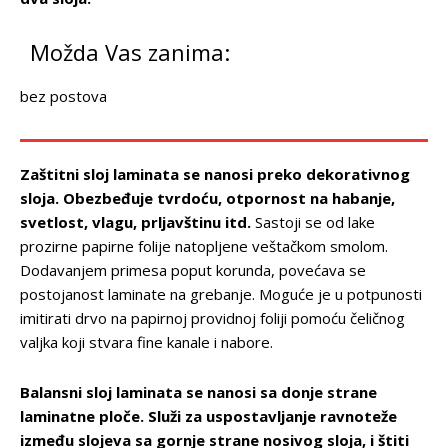
Možda Vas zanima:
bez postova
Zaštitni sloj laminata se nanosi preko dekorativnog
sloja. Obezbeđuje tvrdoću, otpornost na habanje,
svetlost, vlagu, prljavštinu itd.
Sastoji se od lake
prozirne papirne folije natopljene veštačkom smolom.
Dodavanjem primesa poput korunda, povećava se
postojanost laminate na grebanje. Moguće je u potpunosti
imitirati drvo na papirnoj providnoj foliji pomoću čeličnog
valjka koji stvara fine kanale i nabore.
Balansni sloj laminata se nanosi sa donje strane
laminatne ploče. Služi za uspostavljanje ravnoteže
između slojeva sa gornje strane nosivog sloja, i štiti