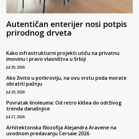
Autentičan enterijer nosi potpis
prirodnog drveta
Kako infrastrukturni projekti utiču na privatnu
imovinu i pravo vlasništva u Srbiji
Jul 30, 2026
Ako živite u potkrovlju, na ovu vrstu poda morate
obratiti pažnju
Jul 29, 2026
Povratak linoleuma: Od retro klišea do održivog
trenda današnjice
Jul 27, 2026
Arhitektonska filozofija Alejandra Aravene na
uvodnom predavanju Cersaie 2026