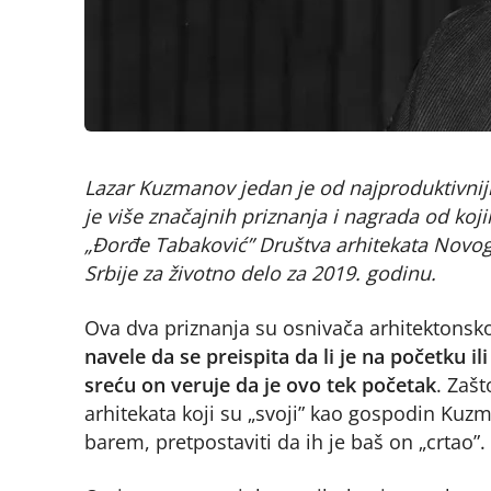
Lazar Kuzmanov jedan je od najproduktivnij
je više značajnih priznanja i nagrada od koj
„Đorđe Tabaković” Društva arhitekata Novog 
Srbije za životno delo za 2019. godinu.
Ova dva priznanja su osnivača arhitektonsk
navele da se preispita da li je na početku il
sreću on veruje da je ovo tek početak
. Zaš
arhitekata koji su „svoji” kao gospodin Kuz
barem, pretpostaviti da ih je baš on „crtao”.