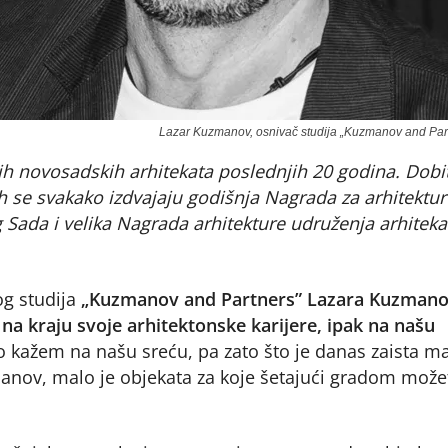
Lazar Kuzmanov, osnivač studija „Kuzmanov and Par
ih novosadskih arhitekata poslednjih 20 godina. Dobi
ih se svakako izdvajaju godišnja Nagrada za arhitektu
Sada i velika Nagrada arhitekture udruženja arhiteka
og studija
„Kuzmanov and Partners” Lazara Kuzman
i na kraju svoje arhitektonske karijere, ipak na našu
to kažem na našu sreću, pa zato što je danas zaista m
manov, malo je objekata za koje šetajući gradom može