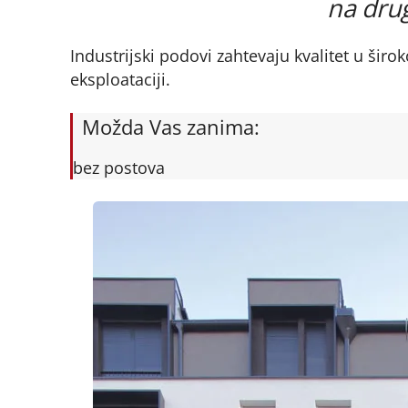
na dru
Industrijski podovi zahtevaju kvalitet u širok
eksploataciji.
Možda Vas zanima:
bez postova