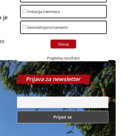
Imitacija mermera
 je
Geometrija/ornamenti
no
Pogledaj rezultate
Prijava za newsletter
Email