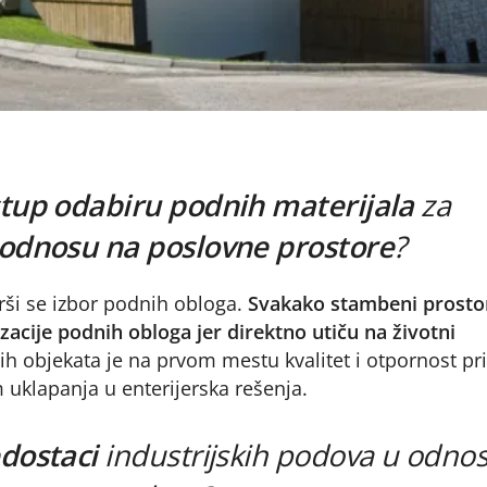
stup odabiru podnih materijala
za
 odnosu na poslovne prostore
?
rši se izbor podnih obloga.
Svakako stambeni prosto
lizacije podnih obloga jer direktno utiču na životni
ih objekata je na prvom mestu kvalitet i otpornost pri
m uklapanja u enterijerska rešenja.
edostaci
industrijskih podova u odno