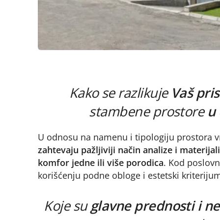
Kako se razlikuje
Vaš pri
stambene prostore
u
U odnosu na namenu i tipologiju prostora v
zahtevaju pažljiviji način analize i materija
komfor jedne ili više porodica
. Kod poslovn
korišćenju podne obloge i estetski kriteriju
Koje su
glavne prednosti i n