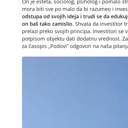
On je esteta, sociolog, psiholog i pomalo st
mora biti sve po malo da bi razumeo i investi
odstupa od svojih ideja i trudi se da edukuj
on baš tako zamislio
. Shvata da investitor t
prelazi preko svojih principa. Investitori se
potpisom objektu dati dodatnu vrednost. Z
za časopis „Podovi” odgovori na naša pitanj