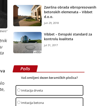
Završna obrada vibropresovanih
betonskih elemenata – Vibbet
d.o.o.
jun 29, 2018
tners”
Vibbet – Evropski standard za
kontrolu kvaliteta
tnik
jul 31, 2017
ru
ta
Polls
ova
Vaš omiljeni dezen keramičkih pločica?
alo
te,
Imitacija drveta
Imitacija betona