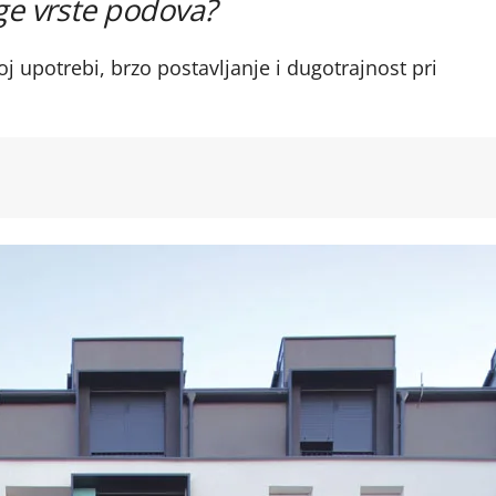
ge vrste podova?
oj upotrebi, brzo postavljanje i dugotrajnost pri