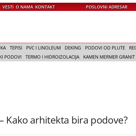
A
VESTI
O NAMA
KONTAKT
POSLOVNI ADRESAR
IKA
TEPISI
PVC I LINOLEUM
DEKING
PODOVI OD PLUTE
RE
KI PODOVI
TERMO I HIDROIZOLACIJA
KAMEN MERMER GRANIT
– Kako arhitekta bira podove?