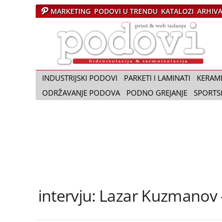
MARKETING
PODOVI U TRENDU
KATALOZI
ARHIV
Č
a
s
o
p
i
INDUSTRIJSKI PODOVI
PARKETI I LAMINATI
KERAM
s
ODRŽAVANJE PODOVA
PODNO GREJANJE
SPORTS
P
o
d
o
v
i
intervju: Lazar Kuzmanov 