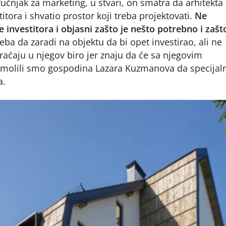
ručnjak za marketing, u stvari, on smatra da arhitekta
tora i shvatio prostor koji treba projektovati.
Ne
e investitora i objasni zašto je nešto potrebno i zašto
reba da zaradi na objektu da bi opet investirao, ali ne
 vraćaju u njegov biro jer znaju da će sa njegovim
amolili smo gospodina Lazara Kuzmanova da specijal
a.