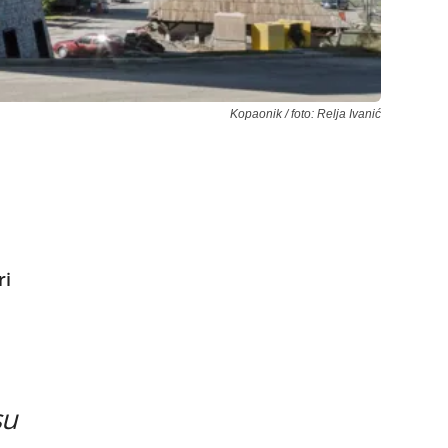
Kopaonik / foto: Relja Ivanić
ri
su