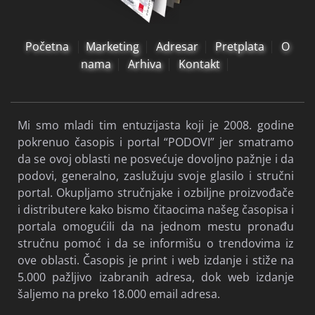
Početna
Marketing
Adresar
Pretplata
O
nama
Arhiva
Kontakt
Mi smo mladi tim entuzijasta koji je 2008. godine
pokrenuo časopis i portal “PODOVI” jer smatramo
da se ovoj oblasti ne posvećuje dovoljno pažnje i da
podovi, generalno, zaslužuju svoje glasilo i stručni
portal. Okupljamo stručnjake i ozbiljne proizvođače
i distributere kako bismo čitaocima našeg časopisa i
portala omogućili da na jednom mestu pronađu
stručnu pomoć i da se informišu o trendovima iz
ove oblasti. Časopis je print i web izdanje i stiže na
5.000 pažljivo izabranih adresa, dok web izdanje
šaljemo na preko 18.000 email adresa.