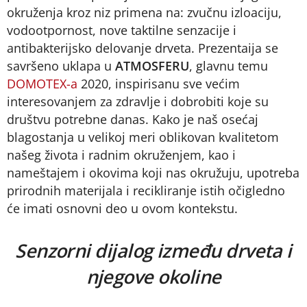
okruženja kroz niz primena na: zvučnu izloaciju,
vodootpornost, nove taktilne senzacije i
antibakterijsko delovanje drveta. Prezentaija se
savršeno uklapa u
ATMOSFERU
, glavnu temu
DOMOTEX-a
2020, inspirisanu sve većim
interesovanjem za zdravlje i dobrobiti koje su
društvu potrebne danas. Kako je naš osećaj
blagostanja u velikoj meri oblikovan kvalitetom
našeg života i radnim okruženjem, kao i
nameštajem i okovima koji nas okružuju, upotreba
prirodnih materijala i recikliranje istih očigledno
će imati osnovni deo u ovom kontekstu.
Senzorni dijalog između drveta i
njegove okoline