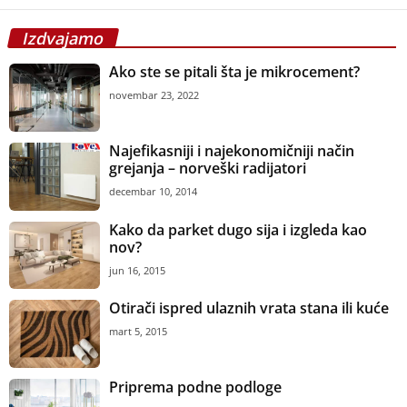
Izdvajamo
Ako ste se pitali šta je mikrocement?
novembar 23, 2022
Najefikasniji i najekonomičniji način
grejanja – norveški radijatori
decembar 10, 2014
Kako da parket dugo sija i izgleda kao
nov?
jun 16, 2015
Otirači ispred ulaznih vrata stana ili kuće
mart 5, 2015
Priprema podne podloge