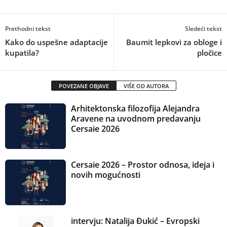
Prethodni tekst
Sledeći tekst
Kako do uspešne adaptacije
Baumit lepkovi za obloge i
kupatila?
pločice
POVEZANE OBJAVE
VIŠE OD AUTORA
Arhitektonska filozofija Alejandra
Aravene na uvodnom predavanju
Cersaie 2026
Cersaie 2026 – Prostor odnosa, ideja i
novih mogućnosti
intervju: Natalija Đukić – Evropski