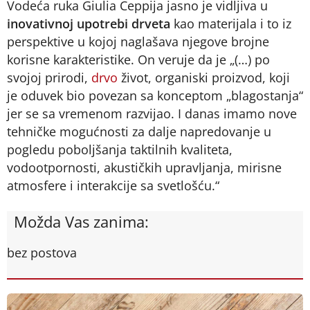
Vodeća ruka Giulia Ceppija jasno je vidljiva u
inovativnoj upotrebi drveta
kao materijala i to iz
perspektive u kojoj naglašava njegove brojne
korisne karakteristike. On veruje da je „(…) po
svojoj prirodi,
drvo
život, organiski proizvod, koji
je oduvek bio povezan sa konceptom „blagostanja“
jer se sa vremenom razvijao. I danas imamo nove
tehničke mogućnosti za dalje napredovanje u
pogledu poboljšanja taktilnih kvaliteta,
vodootpornosti, akustičkih upravljanja, mirisne
atmosfere i interakcije sa svetlošću.“
Možda Vas zanima:
bez postova