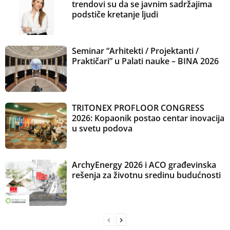
trendovi su da se javnim sadržajima
podstiče kretanje ljudi
Seminar “Arhitekti / Projektanti /
Praktičari” u Palati nauke – BINA 2026
TRITONEX PROFLOOR CONGRESS
2026: Kopaonik postao centar inovacija
u svetu podova
ArchyEnergy 2026 i ACO građevinska
rešenja za životnu sredinu budućnosti