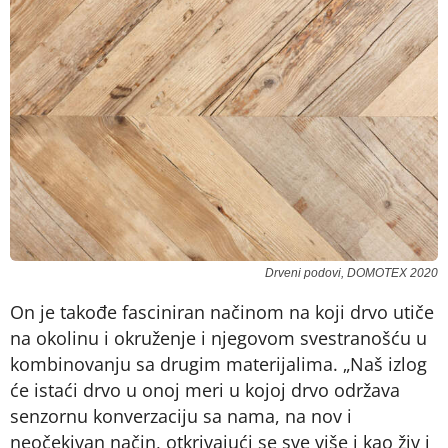
Drveni podovi, DOMOTEX 2020
On je takođe fasciniran načinom na koji drvo utiče
na okolinu i okruženje i njegovom svestranošću u
kombinovanju sa drugim materijalima. „Naš izlog
će istaći drvo u onoj meri u kojoj drvo održava
senzornu konverzaciju sa nama, na nov i
neočekivan način, otkrivajući se sve više i kao živ i