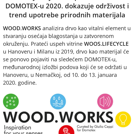
DOMOTEX-u 2020. dokazuje održivost i
trend upotrebe prirodnih materijala
WOOD.WORKS
analizira drvo kao vitalni element u
stvaranju osećaja blagostanja u zatvorenom
okruženju. Prateći uspeh vitrine
WOOS.LIFECYCLE
u Hanoveru i Milanu iz 2019, drvo kao materijal će
se ponovo pojaviti na sledećem DOMOTEX-u,
međunarodnoj izložbi podova koji će se održati u
Hanoveru, u Nemačkoj, od 10. do 13. januara
2020. godine.