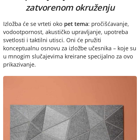
zatvorenom okruženju
Izložba će se vrteti oko
pet tema
: pročišćavanje,
vodootpornost, akustičko upravljanje, upotreba
svetlosti i taktilni utisci. Oni će pružiti
konceptualnu osnovu za izložbe učesnika – koje su
u mnogim slučajevima kreirane specijalno za ovo
prikazivanje.