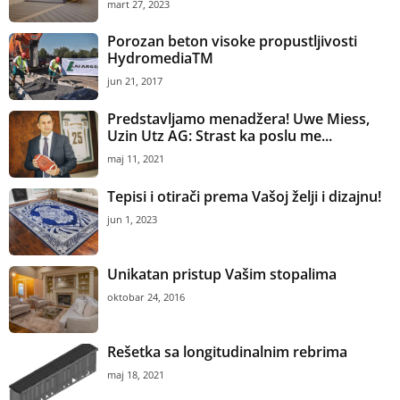
mart 27, 2023
Porozan beton visoke propustljivosti
HydromediaTM
jun 21, 2017
Predstavljamo menadžera! Uwe Miess,
Uzin Utz AG: Strast ka poslu me...
maj 11, 2021
Tepisi i otirači prema Vašoj želji i dizajnu!
jun 1, 2023
Unikatan pristup Vašim stopalima
oktobar 24, 2016
Rešetka sa longitudinalnim rebrima
maj 18, 2021