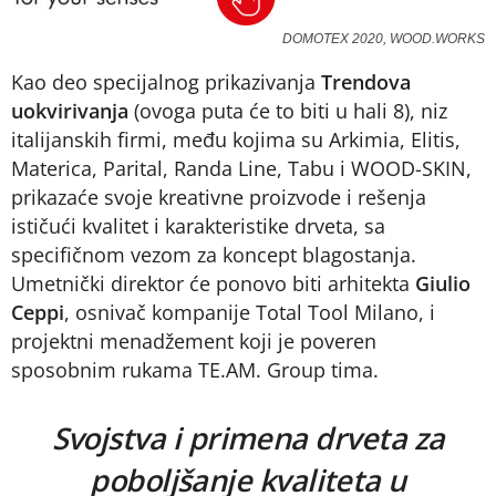
DOMOTEX 2020, WOOD.WORKS
Kao deo specijalnog prikazivanja
Trendova
uokvirivanja
(ovoga puta će to biti u hali 8), niz
italijanskih firmi, među kojima su Arkimia, Elitis,
Materica, Parital, Randa Line, Tabu i WOOD-SKIN,
prikazaće svoje kreativne proizvode i rešenja
ističući kvalitet i karakteristike drveta, sa
specifičnom vezom za koncept blagostanja.
Umetnički direktor će ponovo biti arhitekta
Giulio
Ceppi
, osnivač kompanije Total Tool Milano, i
projektni menadžement koji je poveren
sposobnim rukama TE.AM. Group tima.
Svojstva i primena drveta za
poboljšanje kvaliteta u