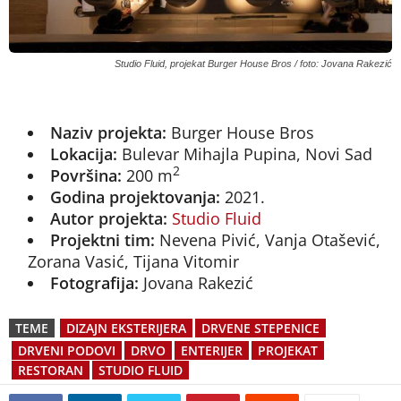
Studio Fluid, projekat Burger House Bros / foto: Jovana Rakezić
Naziv projekta:
Burger House Bros
Lokacija:
Bulevar Mihajla Pupina, Novi Sad
2
Površina:
200 m
Godina projektovanja:
2021.
Autor projekta:
Studio Fluid
Projektni tim:
Nevena Pivić, Vanja Otašević,
Zorana Vasić, Tijana Vitomir
Fotografija:
Jovana Rakezić
TEME
DIZAJN EKSTERIJERA
DRVENE STEPENICE
DRVENI PODOVI
DRVO
ENTERIJER
PROJEKAT
RESTORAN
STUDIO FLUID