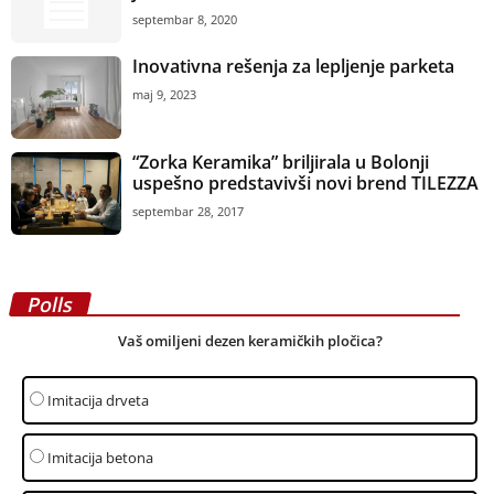
septembar 8, 2020
Inovativna rešenja za lepljenje parketa
maj 9, 2023
“Zorka Keramika” briljirala u Bolonji
uspešno predstavivši novi brend TILEZZA
septembar 28, 2017
Polls
Vaš omiljeni dezen keramičkih pločica?
Imitacija drveta
Imitacija betona