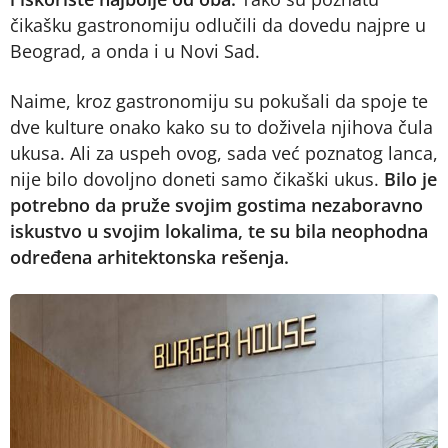
čikašku gastronomiju odlučili da dovedu najpre u
Beograd, a onda i u Novi Sad.
Naime, kroz gastronomiju su pokušali da spoje te
dve kulture onako kako su to doživela njihova čula
ukusa. Ali za uspeh ovog, sada već poznatog lanca,
nije bilo dovoljno doneti samo čikaški ukus.
Bilo je
potrebno da pruže svojim gostima nezaboravno
iskustvo u svojim lokalima, te su bila neophodna
određena arhitektonska rešenja.