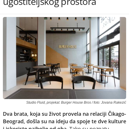
ugostiteljskog prostora
Studio Fluid, projekat: Burger House Bros / foto: Jovana Rakezić
Dva brata, koja su život provela na relaciji Čikago-
Beograd, došla su na ideju da spoje te dve kulture
i iskoriste najbolje od oba.
Tako su poznatu