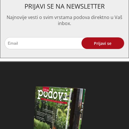
PRIJAVI SE NA NEWSLETTER
Najnovije vesti o svim vrstama podova direktno u Vaš
inbox.