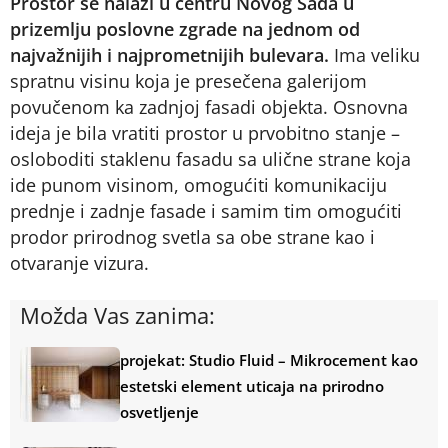
Prostor se nalazi u centru Novog Sada u
prizemlju poslovne zgrade na jednom od
najvažnijih i najprometnijih bulevara.
Ima veliku
spratnu visinu koja je presečena galerijom
povučenom ka zadnjoj fasadi objekta. Osnovna
ideja je bila vratiti prostor u prvobitno stanje –
osloboditi staklenu fasadu sa ulične strane koja
ide punom visinom, omogućiti komunikaciju
prednje i zadnje fasade i samim tim omogućiti
prodor prirodnog svetla sa obe strane kao i
otvaranje vizura.
Možda Vas zanima:
projekat: Studio Fluid – Mikrocement kao
estetski element uticaja na prirodno
osvetljenje