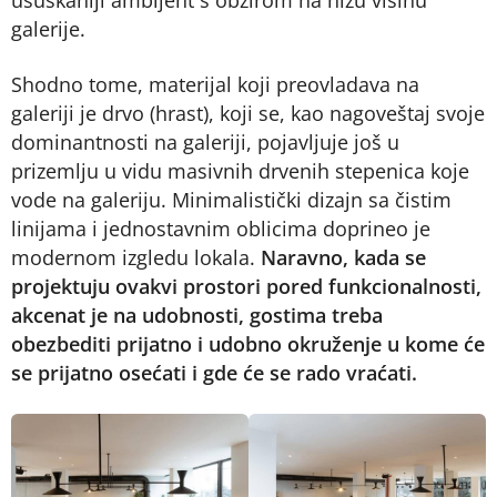
ušuškaniji ambijent s obzirom na nižu visinu
galerije.
Shodno tome, materijal koji preovladava na
galeriji je drvo (hrast), koji se, kao nagoveštaj svoje
dominantnosti na galeriji, pojavljuje još u
prizemlju u vidu masivnih drvenih stepenica koje
vode na galeriju. Minimalistički dizajn sa čistim
linijama i jednostavnim oblicima doprineo je
modernom izgledu lokala.
Naravno, kada se
projektuju ovakvi prostori pored funkcionalnosti,
akcenat je na udobnosti, gostima treba
obezbediti prijatno i udobno okruženje u kome će
se prijatno osećati i gde će se rado vraćati.