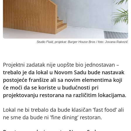
Studio Fluid, projekat: Burger House Bros / foto: Jovana Rakezić
Projektni zadatak nije uopšte bio jednostavan –
trebalo je da lokal u Novom Sadu bude nastavak
postojeće franšize ali sa novim elementima koji
će moći da se koriste u budućnosti pri
projektovanju restorana na različitim lokacijama.
Lokal ne bi trebalo da bude klasičan ’fast food’ ali
ne sme da bude ni ’fine dining’ restoran.