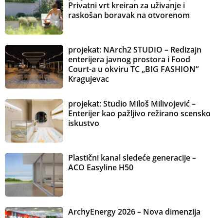
Privatni vrt kreiran za uživanje i
raskošan boravak na otvorenom
projekat: NArch2 STUDIO – Redizajn
enterijera javnog prostora i Food
Court-a u okviru TC „BIG FASHION“
Kragujevac
projekat: Studio Miloš Milivojević –
Enterijer kao pažljivo režirano scensko
iskustvo
Plastični kanal sledeće generacije –
ACO Easyline H50
ArchyEnergy 2026 – Nova dimenzija