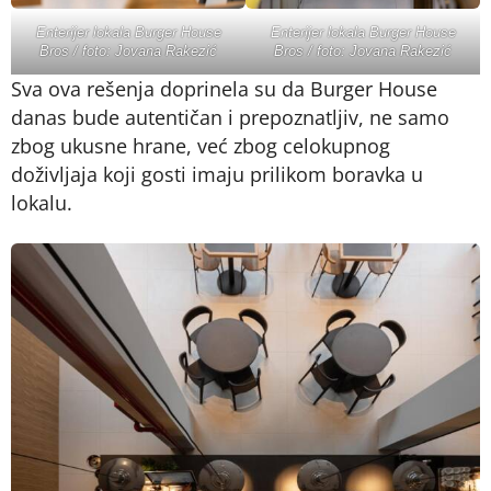
Enterijer lokala Burger House
Enterijer lokala Burger House
Bros / foto: Jovana Rakezić
Bros / foto: Jovana Rakezić
Sva ova rešenja doprinela su da Burger House
danas bude autentičan i prepoznatljiv, ne samo
zbog ukusne hrane, već zbog celokupnog
doživljaja koji gosti imaju prilikom boravka u
lokalu.