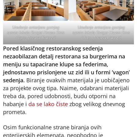
Uređenje enterijera gornjeg
Uređenje enterijera gornjeg
sprata lokala Burger House Bros
sprata lokala Burger House Bros
/ foto: Jovana Rakezić
/ foto: Jovana Rakezić
Pored klasičnog restoranskog sedenja
nezaobilazan detalj restorana sa burgerima na
meniju su tapacirane klupe sa federima,
jednostavno prislonjene uz zid ili u formi ’vagon’
sedenja.
Biranje ovakvih materijala je uobičajeno
za projekte ovog tipa. Naime, odabrani materijali
treba da, pored udobnosti, budu otporni na
habanje i
da se lako čiste
zbog velikog dnevnog
prometa.
Osim funkcionalne strane biranja ovih
enterijerskih elemenata, neophodno je