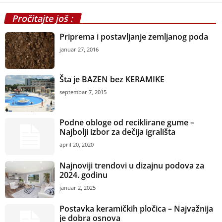
Pročitajte još :
Priprema i postavljanje zemljanog poda
januar 27, 2016
Šta je BAZEN bez KERAMIKE
septembar 7, 2015
Podne obloge od reciklirane gume –
Najbolji izbor za dečija igrališta
april 20, 2020
Najnoviji trendovi u dizajnu podova za
2024. godinu
januar 2, 2025
Postavka keramičkih pločica – Najvažnija
je dobra osnova