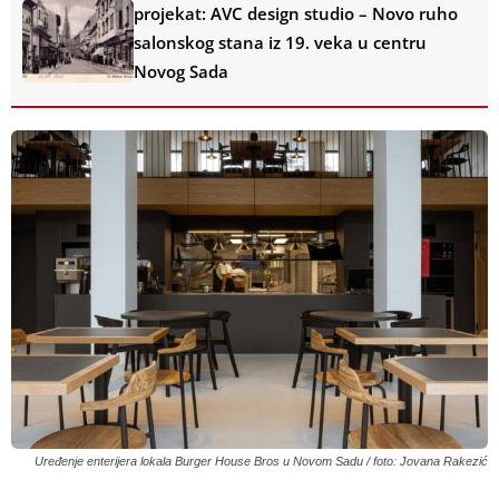
projekat: AVC design studio – Novo ruho
salonskog stana iz 19. veka u centru
Novog Sada
Uređenje enterijera lokala Burger House Bros u Novom Sadu / foto: Jovana Rakezić