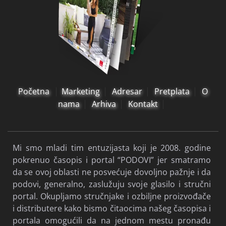
Početna
Marketing
Adresar
Pretplata
O
nama
Arhiva
Kontakt
Mi smo mladi tim entuzijasta koji je 2008. godine
pokrenuo časopis i portal “PODOVI” jer smatramo
da se ovoj oblasti ne posvećuje dovoljno pažnje i da
podovi, generalno, zaslužuju svoje glasilo i stručni
portal. Okupljamo stručnjake i ozbiljne proizvođače
i distributere kako bismo čitaocima našeg časopisa i
portala omogućili da na jednom mestu pronađu