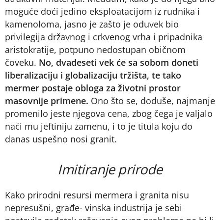
moguće doći jedino eksploatacijom iz rudnika i
kamenoloma, jasno je zašto je oduvek bio
privilegija državnog i crkvenog vrha i pripadnika
aristokratije, potpuno nedostupan običnom
čoveku.
No, dvadeseti vek će sa sobom doneti
liberalizaciju i globalizaciju tržišta, te tako
mermer postaje obloga za životni prostor
masovnije primene.
Ono što se, doduše, najmanje
promenilo jeste njegova cena, zbog čega je valjalo
naći mu jeftiniju zamenu, i to je titula koju do
danas uspešno nosi granit.
Imitiranje prirode
Kako prirodni resursi mermera i granita nisu
nepresušni, građe- vinska industrija je sebi