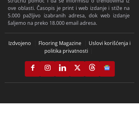
stručnu pomoć i da se informišu o trendovima iz
ove oblasti. Časopis je print i web izdanje i stiže na
5.000 pažljivo izabranih adresa, dok web izdanje
šaljemo na preko 18.000 email adresa.
Izdvojeno
Flooring Magazine
Uslovi korišćenja i
politika privatnosti