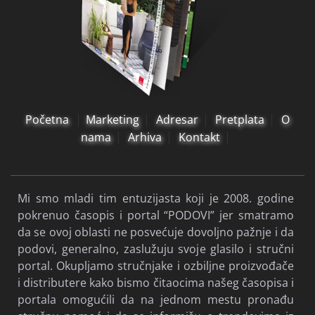
Početna
Marketing
Adresar
Pretplata
O
nama
Arhiva
Kontakt
Mi smo mladi tim entuzijasta koji je 2008. godine
pokrenuo časopis i portal “PODOVI” jer smatramo
da se ovoj oblasti ne posvećuje dovoljno pažnje i da
podovi, generalno, zaslužuju svoje glasilo i stručni
portal. Okupljamo stručnjake i ozbiljne proizvođače
i distributere kako bismo čitaocima našeg časopisa i
portala omogućili da na jednom mestu pronađu