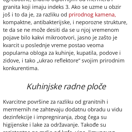
granita koji imaju indeks 3. Ako se uzme u obzir
još i to da je, za razliku od
prirodnog kamena,
kompaktne, antibakterijske, i neporozne strukture,
te da se ne može desiti da se u njoj vremenom
pojave bilo kakvi mikrootvori, jasno je zašto je
kvarcit u poslednje vreme postao veoma
popularna obloga za kuhinje, kupatila, podove i
zidove, i tako „ukrao reflektore“ svojim prirodnim
konkurentima.
Kuhinjske radne ploče
Kvarcitne površine za razliku od granitnih i
mermernih ne zahtevaju dodatnu obradu u vidu
dezinfekcije i impregniranja, zbog čega su
higijenske i lake za održavanje. Takođe su