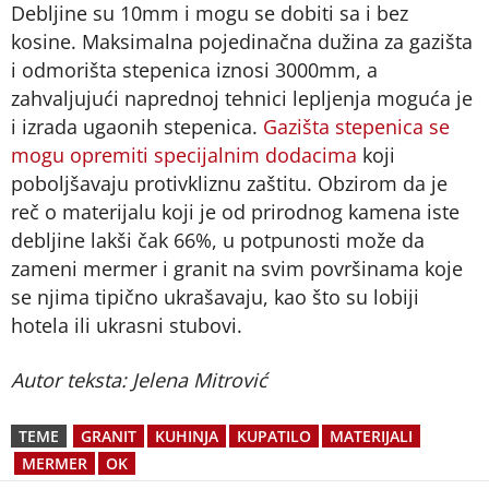
Debljine su 10mm i mogu se dobiti sa i bez
kosine. Maksimalna pojedinačna dužina za gazišta
i odmorišta stepenica iznosi 3000mm, a
zahvaljujući naprednoj tehnici lepljenja moguća je
i izrada ugaonih stepenica.
Gazišta stepenica se
mogu opremiti specijalnim dodacima
koji
poboljšavaju protivkliznu zaštitu. Obzirom da je
reč o materijalu koji je od prirodnog kamena iste
debljine lakši čak 66%, u potpunosti može da
zameni mermer i granit na svim površinama koje
se njima tipično ukrašavaju, kao što su lobiji
hotela ili ukrasni stubovi.
Autor teksta: Jelena Mitrović
TEME
GRANIT
KUHINJA
KUPATILO
MATERIJALI
MERMER
OK