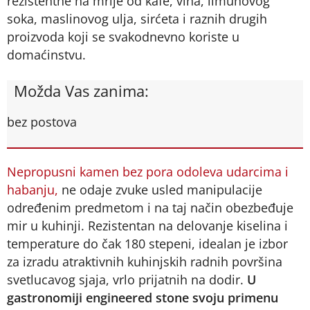
rezistentne na mrlje od kafe, vina, limunovog
soka, maslinovog ulja, sirćeta i raznih drugih
proizvoda koji se svakodnevno koriste u
domaćinstvu.
Možda Vas zanima:
bez postova
Nepropusni kamen bez pora odoleva udarcima i
habanju,
ne odaje zvuke usled manipulacije
određenim predmetom i na taj način obezbeđuje
mir u kuhinji. Rezistentan na delovanje kiselina i
temperature do čak 180 stepeni, idealan je izbor
za izradu atraktivnih kuhinjskih radnih površina
svetlucavog sjaja, vrlo prijatnih na dodir.
U
gastronomiji engineered stone svoju primenu