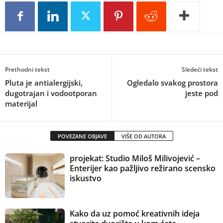
Prethodni tekst
Sledeći tekst
Pluta je antialergijski,
Ogledalo svakog prostora
dugotrajan i vodootporan
jeste pod
materijal
POVEZANE OBJAVE
VIŠE OD AUTORA
projekat: Studio Miloš Milivojević –
Enterijer kao pažljivo režirano scensko
iskustvo
Kako da uz pomoć kreativnih ideja