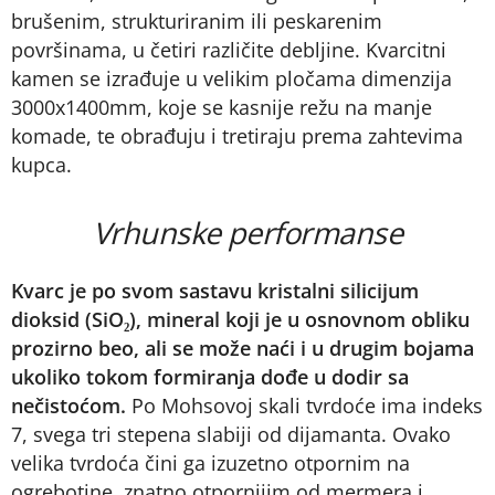
brušenim, strukturiranim ili peskarenim
površinama, u četiri različite debljine. Kvarcitni
kamen se izrađuje u velikim pločama dimenzija
3000x1400mm, koje se kasnije režu na manje
komade, te obrađuju i tretiraju prema zahtevima
kupca.
Vrhunske performanse
Kvarc je po svom sastavu kristalni silicijum
dioksid (SiO₂), mineral koji je u osnovnom obliku
prozirno beo, ali se može naći i u drugim bojama
ukoliko tokom formiranja dođe u dodir sa
nečistoćom.
Po Mohsovoj skali tvrdoće ima indeks
7, svega tri stepena slabiji od dijamanta. Ovako
velika tvrdoća čini ga izuzetno otpornim na
ogrebotine, znatno otpornijim od mermera i