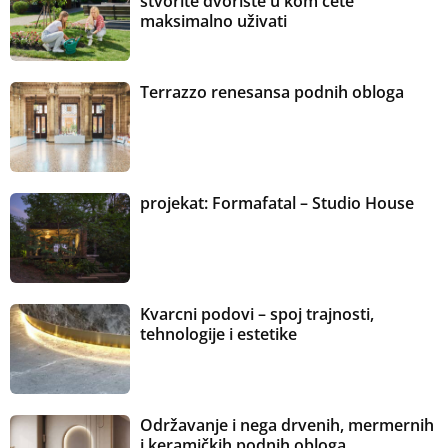
stvorite dvorište u kom ćete
maksimalno uživati
Terrazzo renesansa podnih obloga
projekat: Formafatal – Studio House
Kvarcni podovi – spoj trajnosti,
tehnologije i estetike
Održavanje i nega drvenih, mermernih
i keramičkih podnih obloga