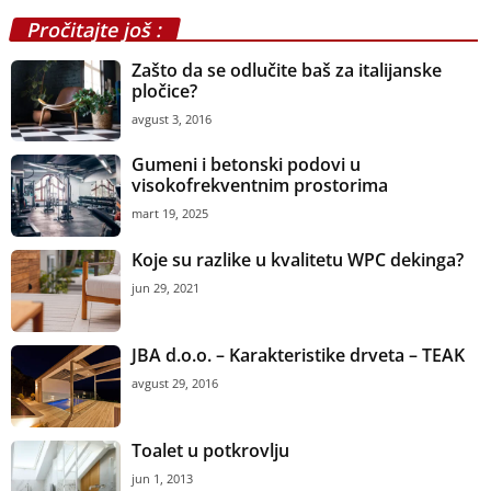
Pročitajte još :
Zašto da se odlučite baš za italijanske
pločice?
avgust 3, 2016
Gumeni i betonski podovi u
visokofrekventnim prostorima
mart 19, 2025
Koje su razlike u kvalitetu WPC dekinga?
jun 29, 2021
JBA d.o.o. – Karakteristike drveta – TEAK
avgust 29, 2016
Toalet u potkrovlju
jun 1, 2013