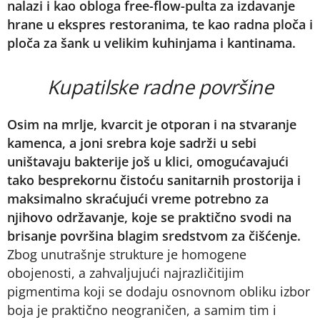
nalazi i kao obloga free-flow-pulta za izdavanje
hrane u ekspres restoranima, te kao radna ploča i
ploča za šank u velikim kuhinjama i kantinama.
Kupatilske radne površine
Osim na mrlje, kvarcit je otporan i na stvaranje
kamenca, a joni srebra koje sadrži u sebi
uništavaju bakterije još u klici, omogućavajući
tako besprekornu čistoću sanitarnih prostorija i
maksimalno skraćujući vreme potrebno za
njihovo održavanje, koje se praktično svodi na
brisanje površina blagim sredstvom za čišćenje.
Zbog unutrašnje strukture je homogene
obojenosti, a zahvaljujući najrazličitijim
pigmentima koji se dodaju osnovnom obliku izbor
boja je praktično neograničen, a samim tim i