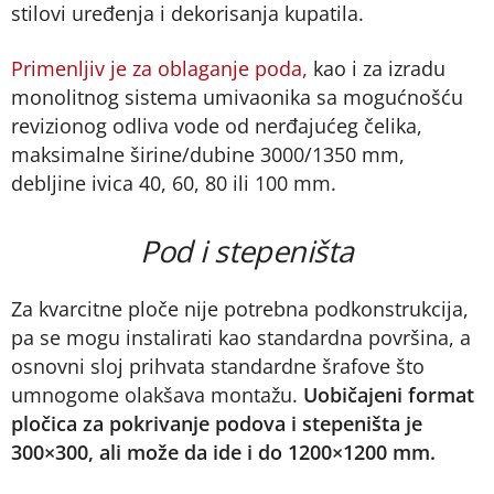
stilovi uređenja i dekorisanja kupatila.
Primenljiv je za oblaganje poda,
kao i za izradu
monolitnog sistema umivaonika sa mogućnošću
revizionog odliva vode od nerđajućeg čelika,
maksimalne širine/dubine 3000/1350 mm,
debljine ivica 40, 60, 80 ili 100 mm.
Pod i stepeništa
Za kvarcitne ploče nije potrebna podkonstrukcija,
pa se mogu instalirati kao standardna površina, a
osnovni sloj prihvata standardne šrafove što
umnogome olakšava montažu.
Uobičajeni format
pločica za pokrivanje podova i stepeništa je
300×300, ali može da ide i do 1200×1200 mm.