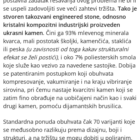
postavila zadatak rešavanja ovog problema ne bi li
se uspeli zadovoljiti sve veći zahtevi tržišta.
Tako je
stvoren takozvani engineered stone, odnosno
kristalni kompozitni industrijski proizveden
ukrasni kamen
. Čini ga 93% mlevenog minerala
kvarca, mali postotak školjki, kamenčića, staklića
ili peska
(u zavisnosti od toga kakav strukturalni
efekat se želi postići)
, i oko 7% poliesterskih smola
koje služe kao vezivo za navedene sastojke. Dobija
se patentiranim postupkom koji obuhvata
kompresovanje, vakumiranje i na kraju vibriranje
sirovina, pri čemu nastaje kvarcitni kamen koji se
zatim fino obrađuje na uobičajeni način kao i svaki
drugi kamen, pomoću dijamantskih brusilica.
Standardna ponuda obuhvata čak 70 varijanti koje
se međusobno razlikuju prema dizajnu, boji i
strukturi, a na tržištu se mogu dobiti u poliranim,