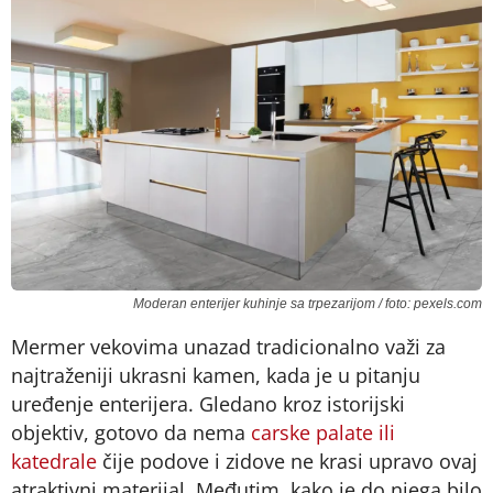
Moderan enterijer kuhinje sa trpezarijom / foto: pexels.com
Mermer vekovima unazad tradicionalno važi za
najtraženiji ukrasni kamen, kada je u pitanju
uređenje enterijera. Gledano kroz istorijski
objektiv, gotovo da nema
carske palate ili
katedrale
čije podove i zidove ne krasi upravo ovaj
atraktivni materijal. Međutim, kako je do njega bilo