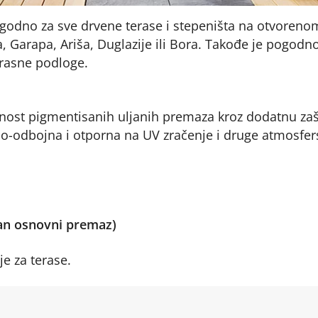
ogodno za sve drvene terase i stepeništa na otvoreno
 Garapa, Ariša, Duglazije ili Bora. Takođe je pogodno
erasne podloge.
ajnost pigmentisanih uljanih premaza kroz dodatnu zaš
do-odbojna i otporna na UV zračenje i druge atmosfer
zan osnovni premaz)
lje za terase.