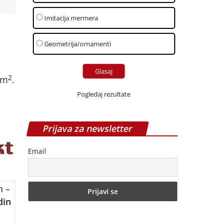
Imitacija mermera
Geometrija/ornamenti
2
/m
.
Pogledaj rezultate
Prijava za newsletter
Email
n –
din