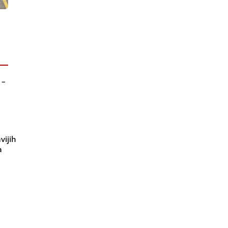
 –
vijih
a