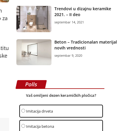
Trendovi u dizajnu keramike
m
2021. – II deo
 za
septembar 14, 2021
Beton – Tradicionalan materijal
titu
novih vrednosti
ske
septembar 9, 2020
Polls
Vaš omiljeni dezen keramičkih pločica?
Imitacija drveta
Imitacija betona