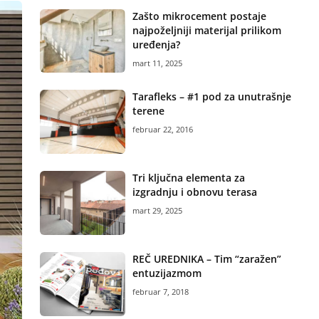
Zašto mikrocement postaje
najpoželjniji materijal prilikom
uređenja?
mart 11, 2025
Tarafleks – #1 pod za unutrašnje
terene
februar 22, 2016
Tri ključna elementa za
izgradnju i obnovu terasa
mart 29, 2025
REČ UREDNIKA – Tim “zaražen”
entuzijazmom
februar 7, 2018