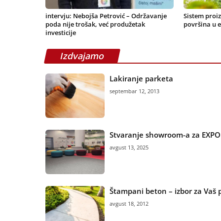
intervju: Nebojša Petrović – Održavanje
Sistem proi
poda nije trošak, već produžetak
površina u e
investicije
Izdvajamo
Lakiranje parketa
septembar 12, 2013
Stvaranje showroom-a za EXPO
avgust 13, 2025
Štampani beton – izbor za Vaš 
avgust 18, 2012