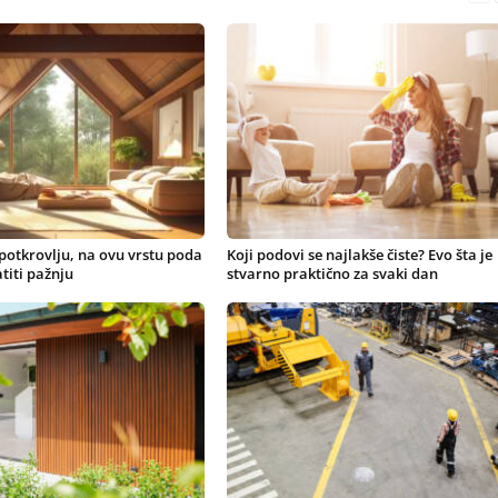
 potkrovlju, na ovu vrstu poda
Koji podovi se najlakše čiste? Evo šta je
titi pažnju
stvarno praktično za svaki dan