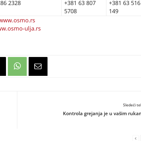
286 2328
+381 63 807
+381 63 516
5708
149
www.osmo.rs
w.osmo-ulja.rs
Sledeći te
Kontrola grejanja je u vašim ruk