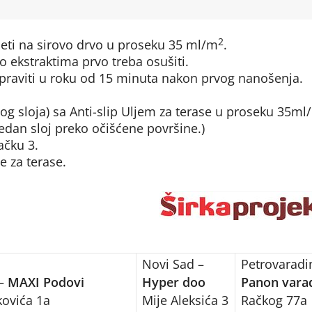
2
neti na sirovo drvo u proseku 35 ml/m
.
ekstraktima prvo treba osušiti.
raviti u roku od 15 minuta nakon prvog nanošenja.
og sloja) sa Anti-slip Uljem za terase u proseku 35ml
jedan sloj preko očišćene površine.)
ačku 3.
e za terase.
Novi Sad –
Petrovaradi
 –
MAXI Podovi
Hyper doo
Panon vara
kovića 1a
Mije Aleksića 3
Račkog 77a