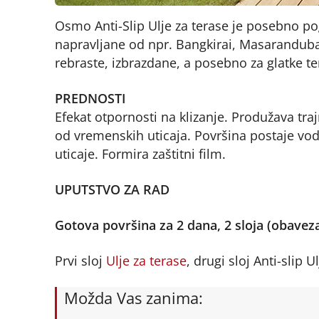
Osmo Anti-Slip Ulje za terase je posebno p
napravljane od npr. Bangkirai, Masaranduba,
rebraste, izbrazdane, a posebno za glatke t
PREDNOSTI
Efekat otpornosti na klizanje. Produžava tr
od vremenskih uticaja. Površina postaje vo
uticaje. Formira zaštitni film.
UPUTSTVO ZA RAD
Gotova površina za 2 dana, 2 sloja (obave
Prvi sloj
Ulje za terase
, drugi sloj Anti-slip U
Možda Vas zanima: