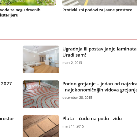
zvoda za negu drvenih
Protivklizni podovi za javne prostore
ksterijeru
Ugradnja ili postavljanje laminata
Uradi sam!
mart 2, 2013
 2027
Podno grejanje – jedan od najzdra
i najekonomičnijih vidova grejanj
decembar 28, 2015
prostor
Pluta – čudo na podu i zidu
mart 11, 2015