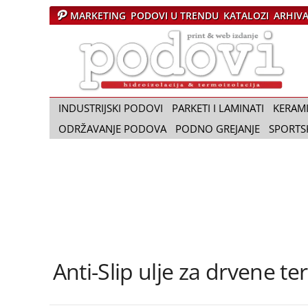
MARKETING
PODOVI U TRENDU
KATALOZI
ARHIV
Č
a
s
o
p
i
INDUSTRIJSKI PODOVI
PARKETI I LAMINATI
KERAM
s
ODRŽAVANJE PODOVA
PODNO GREJANJE
SPORTS
P
o
d
o
v
i
Anti-Slip ulje za drvene te