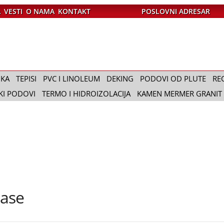
A
VESTI
O NAMA
KONTAKT
POSLOVNI ADRESAR
IKA
TEPISI
PVC I LINOLEUM
DEKING
PODOVI OD PLUTE
RE
KI PODOVI
TERMO I HIDROIZOLACIJA
KAMEN MERMER GRANIT
rase