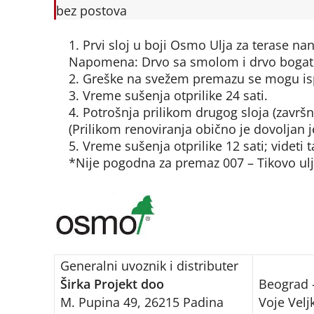
bez postova
Prvi sloj u boji Osmo Ulja za terase na
Napomena: Drvo sa smolom i drvo bogato 
Greške na svežem premazu se mogu isp
Vreme sušenja otprilike 24 sati.
Potrošnja prilikom drugog sloja (završn
(Prilikom renoviranja obično je dovoljan 
Vreme sušenja otprilike 12 sati; videti t
*Nije pogodna za premaz 007 – Tikovo ulj
Generalni uvoznik i distributer
Širka Projekt doo
Beograd
M. Pupina 49, 26215 Padina
Voje Velj