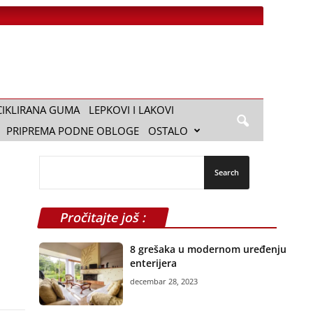
CIKLIRANA GUMA
LEPKOVI I LAKOVI
PRIPREMA PODNE OBLOGE
OSTALO
Pročitajte još :
8 grešaka u modernom uređenju
enterijera
decembar 28, 2023