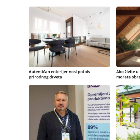
Autentičan enterijer nosi potpis
Ako živite u
prirodnog drveta
morate obra