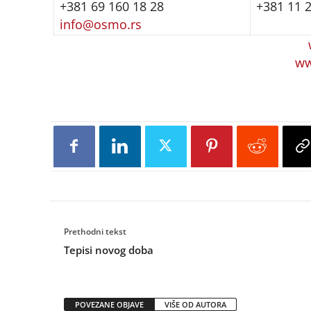
+381 69 160 18 28
+381 11 
info@osmo.rs
ww
Prethodni tekst
Tepisi novog doba
POVEZANE OBJAVE
VIŠE OD AUTORA