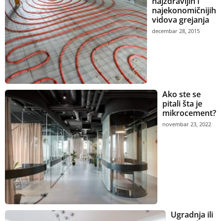
najzdravijih i
najekonomičnijih
vidova grejanja
decembar 28, 2015
Ako ste se
pitali šta je
mikrocement?
novembar 23, 2022
Ugradnja ili