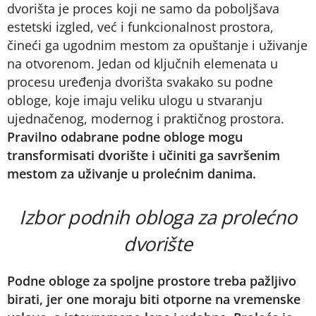
dvorišta je proces koji ne samo da poboljšava
estetski izgled, već i funkcionalnost prostora,
čineći ga ugodnim mestom za opuštanje i uživanje
na otvorenom. Jedan od ključnih elemenata u
procesu uređenja dvorišta svakako su podne
obloge, koje imaju veliku ulogu u stvaranju
ujednačenog, modernog i praktičnog prostora.
Pravilno odabrane podne obloge mogu
transformisati dvorište i učiniti ga savršenim
mestom za uživanje u prolećnim danima.
Izbor podnih obloga za prolećno
dvorište
Podne obloge za spoljne prostore treba pažljivo
birati, jer one moraju biti otporne na vremenske