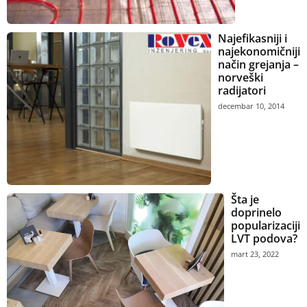
Najefikasniji i
najekonomičniji
način grejanja –
norveški
radijatori
decembar 10, 2014
Šta je
doprinelo
popularizaciji
LVT podova?
mart 23, 2022