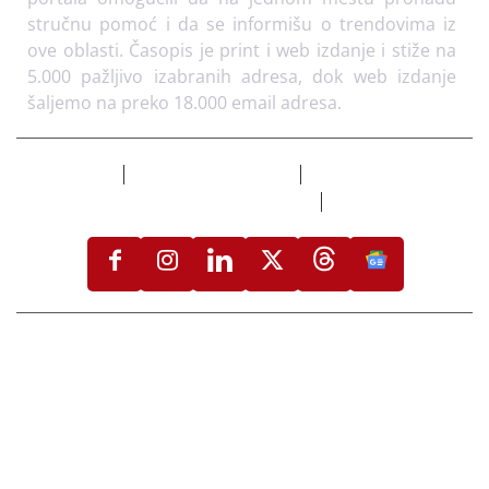
Mi smo mladi tim entuzijasta koji je 2008. godine
pokrenuo časopis i portal “PODOVI” jer smatramo
da se ovoj oblasti ne posvećuje dovoljno pažnje i da
podovi, generalno, zaslužuju svoje glasilo i stručni
portal. Okupljamo stručnjake i ozbiljne proizvođače
i distributere kako bismo čitaocima našeg časopisa i
portala omogućili da na jednom mestu pronađu
stručnu pomoć i da se informišu o trendovima iz
ove oblasti. Časopis je print i web izdanje i stiže na
5.000 pažljivo izabranih adresa, dok web izdanje
šaljemo na preko 18.000 email adresa.
Izdvojeno
Flooring Magazine
Uslovi korišćenja i
politika privatnosti