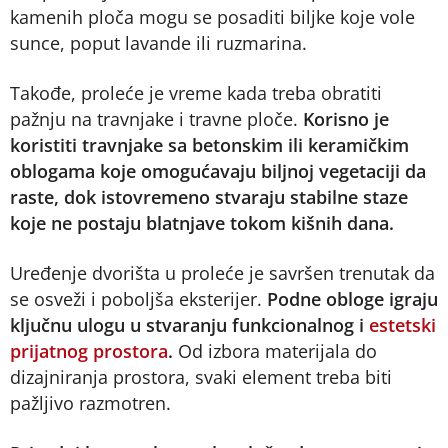
kamenih ploča mogu se posaditi biljke koje vole
sunce, poput lavande ili ruzmarina.
Takođe, proleće je vreme kada treba obratiti
pažnju na travnjake i travne ploče.
Korisno je
koristiti travnjake sa betonskim ili keramičkim
oblogama koje omogućavaju biljnoj vegetaciji da
raste, dok istovremeno stvaraju stabilne staze
koje ne postaju blatnjave tokom kišnih dana.
Uređenje dvorišta u proleće je savršen trenutak da
se osveži i poboljša eksterijer.
Podne obloge igraju
ključnu ulogu u stvaranju funkcionalnog i
estetski
prijatnog prostora
.
Od izbora materijala do
dizajniranja prostora, svaki element treba biti
pažljivo razmotren.