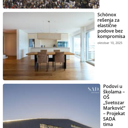
Schönox
rešenja za
elastične
podove bez
kompromisa
oktobar 10, 2025
Podovi u
školama –
OŠ
„Svetozar
Marković”
– Projekat
SADA
tima