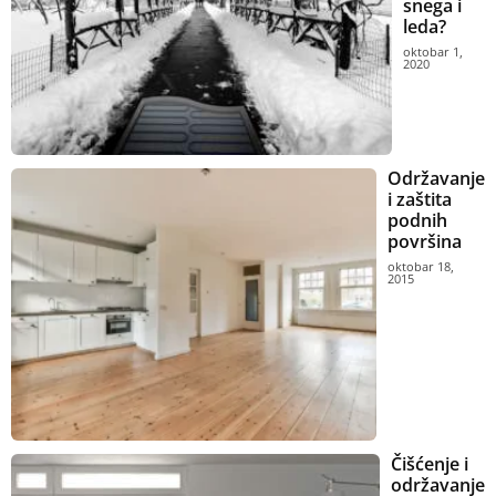
snega i
leda?
oktobar 1,
2020
Održavanje
i zaštita
podnih
površina
oktobar 18,
2015
Čišćenje i
održavanje