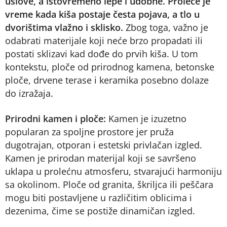
uslove, a istovremeno lepe i udobne. Proleće je
vreme kada kiša postaje česta pojava, a tlo u
dvorištima vlažno i sklisko.
Zbog toga, važno je
odabrati materijale koji neće brzo propadati ili
postati sklizavi kad dođe do prvih kiša. U tom
kontekstu, ploče od prirodnog kamena, betonske
ploče, drvene terase i keramika posebno dolaze
do izražaja.
Prirodni kamen i ploče:
Kamen je izuzetno
popularan za spoljne prostore jer pruža
dugotrajan, otporan i estetski privlačan izgled.
Kamen je prirodan materijal koji se savršeno
uklapa u prolećnu atmosferu, stvarajući harmoniju
sa okolinom. Ploče od granita, škriljca ili peščara
mogu biti postavljene u različitim oblicima i
dezenima, čime se postiže dinamičan izgled.