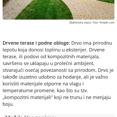
Baštenska staza / foto: freepik.com
Drvene terase i podne obloge:
Drvo ima prirodnu
lepotu koja donosi toplinu u eksterijer. Drvene
terase, ili podovi od kompozitnih materijala,
savršeno se uklapaju u prolećni ambijent,
stvarajući osećaj povezanosti sa prirodom. Drvo je
takođe izuzetno udobno za hodanje, ali je važno
koristiti materijale otporne na vlagu i
temperaturne promene, kao što su tzv.
„kompozitni materijali“ koji ne trunu i ne menjaju
boju.