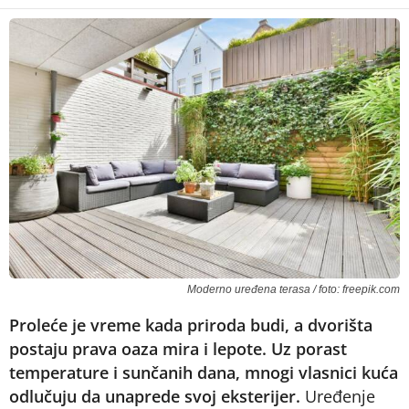
Moderno uređena terasa / foto: freepik.com
Proleće je vreme kada priroda budi, a dvorišta
postaju prava oaza mira i lepote. Uz porast
temperature i sunčanih dana, mnogi vlasnici kuća
odlučuju da unaprede svoj eksterijer.
Uređenje