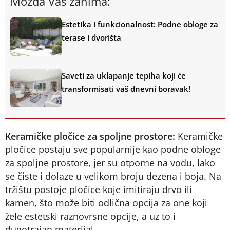
Možda Vas zanima:
Estetika i funkcionalnost: Podne obloge za
terase i dvorišta
Saveti za uklapanje tepiha koji će
transformisati vaš dnevni boravak!
Keramičke pločice za spoljne prostore:
Keramičke
pločice postaju sve popularnije kao podne obloge
za spoljne prostore, jer su otporne na vodu, lako
se čiste i dolaze u velikom broju dezena i boja. Na
tržištu postoje pločice koje imitiraju drvo ili
kamen, što može biti odlična opcija za one koji
žele estetski raznovrsne opcije, a uz to i
dugotrajan materijal.