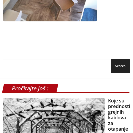
Pročitajte još :
Koje su
prednosti
grejnih
kablova
za
otapanje