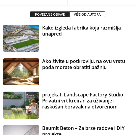
POVEZANE OBJAVE
VIŠE OD AUTORA
Kako izgleda fabrika koja razmišlja
unapred
Ako živite u potkrovlju, na ovu vrstu
poda morate obratiti pažnju
projekat: Landscape Factory Studio –
Privatni vrt kreiran za uživanje i
raskošan boravak na otvorenom
Baumit Beton – Za brze radove i DIY
projekte