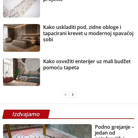
Kako uskladiti pod, zidne obloge i
tapacirani krevet u modernoj spavaćoj
sobi
Kako osvežiti enterijer uz mali budžet
pomoću tapeta
Izdvajamo
Podno grejanje –
jedan od