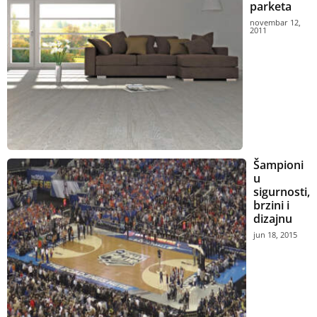
parketa
novembar 12,
2011
Šampioni
u
sigurnosti,
brzini i
dizajnu
jun 18, 2015