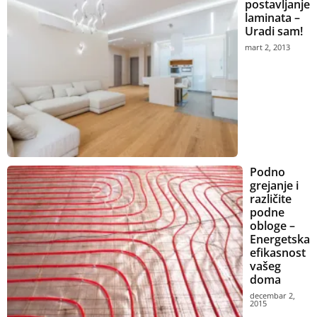
postavljanje
laminata –
Uradi sam!
mart 2, 2013
Podno
grejanje i
različite
podne
obloge –
Energetska
efikasnost
vašeg
doma
decembar 2,
2015