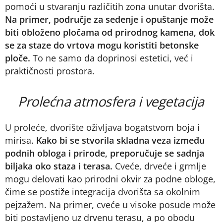
pomoći u stvaranju različitih zona unutar dvorišta.
Na primer, područje za sedenje i opuštanje može
biti obloženo pločama od prirodnog kamena, dok
se za staze do vrtova mogu koristiti betonske
ploče.
To ne samo da doprinosi estetici, već i
praktičnosti prostora.
Prolećna atmosfera i vegetacija
U proleće, dvorište oživljava bogatstvom boja i
mirisa.
Kako bi se stvorila skladna veza između
podnih obloga i prirode, preporučuje se sadnja
biljaka oko staza i terasa.
Cveće, drveće i grmlje
mogu delovati kao prirodni okvir za podne obloge,
čime se postiže integracija dvorišta sa okolnim
pejzažem. Na primer, cveće u visoke posude može
biti postavljeno uz drvenu terasu, a po obodu