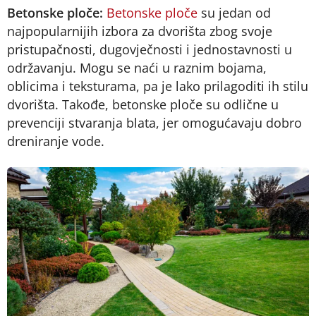
Betonske ploče:
Betonske ploče
su jedan od
najpopularnijih izbora za dvorišta zbog svoje
pristupačnosti, dugovječnosti i jednostavnosti u
održavanju. Mogu se naći u raznim bojama,
oblicima i teksturama, pa je lako prilagoditi ih stilu
dvorišta. Takođe, betonske ploče su odlične u
prevenciji stvaranja blata, jer omogućavaju dobro
dreniranje vode.