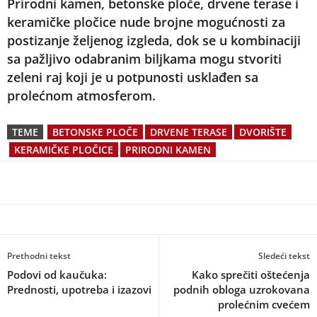
Prirodni kamen, betonske ploče, drvene terase i
keramičke pločice nude brojne mogućnosti za
postizanje željenog izgleda, dok se u kombinaciji
sa pažljivo odabranim biljkama mogu stvoriti
zeleni raj koji je u potpunosti usklađen sa
prolećnom atmosferom.
TEME
BETONSKE PLOČE
DRVENE TERASE
DVORIŠTE
KERAMIČKE PLOČICE
PRIRODNI KAMEN
Prethodni tekst
Sledeći tekst
Podovi od kaučuka:
Kako sprečiti oštećenja
Prednosti, upotreba i izazovi
podnih obloga uzrokovana
prolećnim cvećem