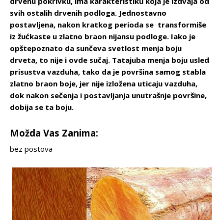
drvenu pokrivku, ima karakteristiku koja je izdvaja od
svih ostalih drvenih podloga. Jednostavno
postavljena, nakon kratkog perioda se transformiše
iz žućkaste u zlatno braon nijansu podloge. Iako je
opštepoznato da sunčeva svetlost menja boju
drveta, to nije i ovde sučaj. Tatajuba menja boju usled
prisustva vazduha, tako da je površina samog stabla
zlatno braon boje, jer nije izložena uticaju vazduha,
dok nakon sečenja i postavljanja unutrašnje površine,
dobija se ta boju.
Možda Vas Zanima:
bez postova