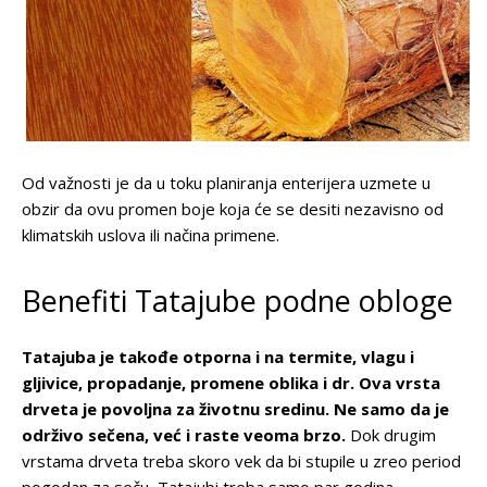
Od važnosti je da u toku planiranja enterijera uzmete u
obzir da ovu promen boje koja će se desiti nezavisno od
klimatskih uslova ili načina primene.
Benefiti Tatajube podne obloge
Tatajuba je takođe otporna i na termite, vlagu i
gljivice, propadanje, promene oblika i dr. Ova vrsta
drveta je povoljna za životnu sredinu. Ne samo da je
održivo sečena, već i raste veoma brzo.
Dok drugim
vrstama drveta treba skoro vek da bi stupile u zreo period