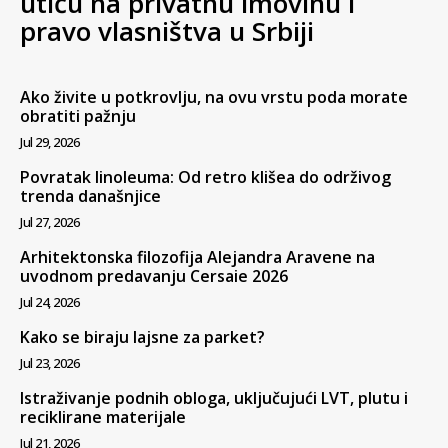
utiču na privatnu imovinu i
pravo vlasništva u Srbiji
Ako živite u potkrovlju, na ovu vrstu poda morate
obratiti pažnju
Jul 29, 2026
Povratak linoleuma: Od retro klišea do održivog
trenda današnjice
Jul 27, 2026
Arhitektonska filozofija Alejandra Aravene na
uvodnom predavanju Cersaie 2026
Jul 24, 2026
Kako se biraju lajsne za parket?
Jul 23, 2026
Istraživanje podnih obloga, uključujući LVT, plutu i
reciklirane materijale
Jul 21, 2026