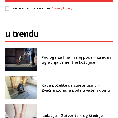
I've read and accept the
Privacy Policy
.
u trendu
Podloga za finalni sloj poda – izrada i
ugradnja cementne košuljice
Kada poželite da čujete tišinu –
Zvučna izolacija poda u vašem domu
Izolacija – Zatvorite krug štednje