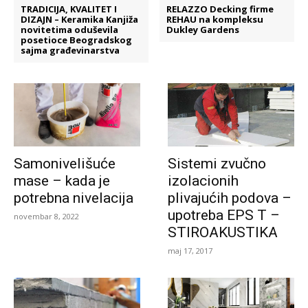
TRADICIJA, KVALITET I
RELAZZO Decking firme
DIZAJN – Keramika Kanjiža
REHAU na kompleksu
novitetima oduševila
Dukley Gardens
posetioce Beogradskog
sajma građevinarstva
Samonivelišuće
Sistemi zvučno
mase – kada je
izolacionih
potrebna nivelacija
plivajućih podova –
upotreba EPS T –
novembar 8, 2022
STIROAKUSTIKA
maj 17, 2017