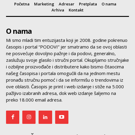
Početna
Marketing
Adresar
Pretplata
O nama
Arhiva
Kontakt
O nama
Mi smo mladi tim entuzijasta koji je 2008. godine pokrenuo
časopis i portal “PODOVI” jer smatramo da se ovoj oblasti
ne posvećuje dovoljno pažnje i da podovi, generalno,
zaslužuju svoje glasilo i stručni portal. Okupljamo stručnjake
i ozbiljne proizvođače i distributere kako bismo čitaocima
našeg časopisa i portala omogućili da na jednom mestu
pronađu stručnu pomoć i da se informišu o trendovima iz
ove oblasti. Časopis je print i web izdanje i stiže na 5.000
pažljivo izabranih adresa, dok web izdanje šaljemo na
preko 18.000 email adresa.