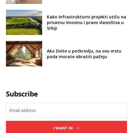
Kako infrastrukturni projekti utiču na
privatnu imovinu i pravo vlasništva u
Srbiji
Ako živite u potkrovlju, na ovu vrstu
poda morate obratiti pažnju
Subscribe
I WANT IN