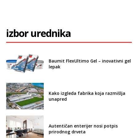
izbor urednika
Baumit FlexUltimo Gel – inovativni gel
lepak
Kako izgleda fabrika koja razmišlja
unapred
Autentičan enterijer nosi potpis
prirodnog drveta