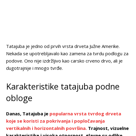
Tatajuba je jedno od prvih vrsta drveta Južne Amerike.
Nekada se upotrebljavalo kao zamena za tvrdu podlogu za
podove. Ono nije izdržljivo kao carsko crveno drvo, ali je
dugotrajnije i mnogo tvrđe.
Karakteristike tatajuba podne
obloge
Danas, Tatajuba je
popularna vrsta tvrdog drveta
koje se koristi za pokrivanja i popločavanja
vertikalnih i horizontalnih površina.
Trajnost, vizuelne
karakteristike i visoka otpornost, glavne su odlike