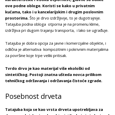
ove podne obloge. Koristi se kako u privatnim
kućama, tako i u kancelarijskim i drugim poslovnim
prostorima.
Što je drvo izdržljivije, to je dugotrajnije.
Tatajuba podna obloga otporna je na promenu klime,
izdržljiva pri dugom trajanju transporta, i lako se ugrađuje.
Tatajuba je dobra opcija za javne i komercijalne objekte, i
odlična je alternativa kompozitnim i pokrivnim materijalima
za površine koje trpe veliki pritisak.
Tvrdo drvo je kao materijal više ekološki od
sintetičkog. Postoji znatna ušteda novca prilikom
tehničkog održavanja i održavanja čistoće zgrade.
Posebnost drveta
Tatajuba koja se kao vrsta drveta upotrebljava za