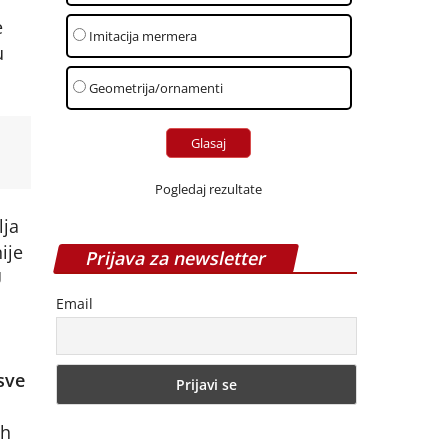
e
Imitacija mermera
u
Geometrija/ornamenti
Pogledaj rezultate
lja
ije
Prijava za newsletter
U
Email
sve
ih