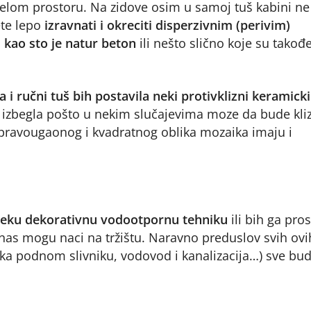
celom prostoru. Na zidove osim u samoj tuš kabini ne
ete lepo
izravnati i okreciti disperzivnim (perivim)
 kao sto je natur beton
ili nešto slično koje su takođ
a i ručni tuš bih postavila neki protivklizni keramicki
u izbegla pošto u nekim slučajevima moze da bude kli
 pravougaonog i kvadratnog oblika mozaika imaju i
a neku dekorativnu vodootpornu tehniku
ili bih ga pro
as mogu naci na tržištu. Naravno preduslov svih ovi
i ka podnom slivniku, vodovod i kanalizacija…) sve bu