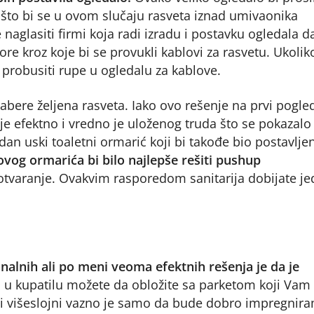
ošto bi se u ovom slučaju rasveta iznad umivaonika
naglasiti firmi koja radi izradu i postavku ogledala d
e kroz koje bi se provukli kablovi za rasvetu. Ukolik
probusiti rupe u ogledalu za kablove.
abere željena rasveta. Iako ovo rešenje na prvi pogle
e efektno i vredno je uloženog truda što se pokazalo 
dan uski toaletni ormarić koji bi takođe bio postavlje
vog ormarića bi bilo najlepše rešiti pushup
 otvaranje. Ovakvim rasporedom sanitarija dobijate j
nalnih ali po meni veoma efektnih rešenja je da je
u kupatilu možete da obložite sa parketom koji Vam
 ili višeslojni vazno je samo da bude dobro impregnira