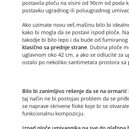
postavila ploču na visini od 90cm od poda ko
postavku ugradnog ili poluugradnog umivao
Ako uzimate novu veš mašinu bilo bi idealn
kako bi mogla da se postavi ispod ploče. Naj
takodje bi bilo lepo i da bude od furnirano
klasično sa prednje strane
. Dubina ploče m
uglavnom oko 42 cm, a ako se odlucite za u
ostalo po nekoliko santimetara prostora sa p
Bilo bi zanimljivo rešenje da se na ormarić
taj način ne bi postojao problem da se pri
se naprave skrivene fioke koje bi se otvaral
funkcionalnu kompozicju.
Iznad ploče umivaonika pa sve do plafona b