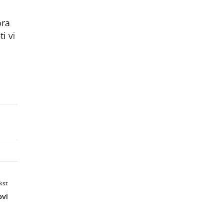
ora
i vi
kst
ovi