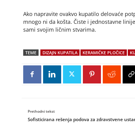
Ako napravite ovakvo kupatilo delovaće pot
mnogo ni da košta. Čiste i jednostavne linij
sami svojim ličnim stvarima.
TEME
DIZAJN KUPATILA
KERAMIČKE PLOČICE
KU
Prethodni tekst
Sofisticirana rešenja podova za zdravstvene ust