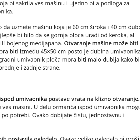
ja bi sakrila ves mašinu i ujedno bila podloga za
nika.
o da uzmete mašinu koja je 60 cm široka i 40 cm dub
lepše bi bilo da se gornja ploca uradi od keroka, ali
g ili bojenog medijapana.
Otvaranje mašine može biti
ora biti između 45×50 cm posto je dubina umivaonik
gradni umivaonik ploča mora biti malo dublja kako bi
rednje i zadnje strane.
 ispod umivaonika postave vrata na klizno otvaranje.
đe ves masini. U delu ormarića ispod umivaonika mog
e po potrebi. Ovako dobijate čistu, jednostavnu i
ih postavila ogledalo.
Ovako veliko ogledalo bi proši