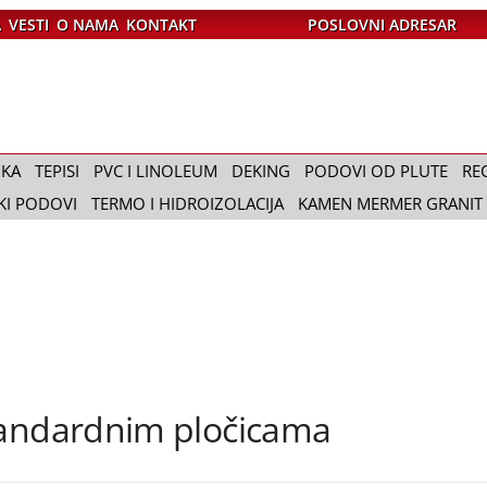
A
VESTI
O NAMA
KONTAKT
POSLOVNI ADRESAR
IKA
TEPISI
PVC I LINOLEUM
DEKING
PODOVI OD PLUTE
RE
KI PODOVI
TERMO I HIDROIZOLACIJA
KAMEN MERMER GRANIT
tandardnim pločicama