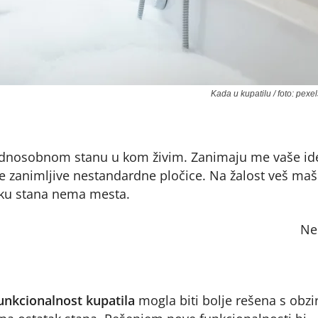
Kada u kupatilu / foto: pexe
dnosobnom stanu u kom živim. Zanimaju me vaše ide
e zanimljive nestandardne pločice. Na žalost veš maš
aku stana nema mesta.
Ne
unkcionalnost kupatila
mogla biti bolje rešena s obz