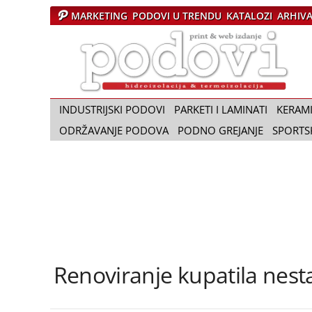
MARKETING
PODOVI U TRENDU
KATALOZI
ARHIV
Č
a
s
o
p
i
INDUSTRIJSKI PODOVI
PARKETI I LAMINATI
KERAM
s
ODRŽAVANJE PODOVA
PODNO GREJANJE
SPORTS
P
o
d
o
v
i
Renoviranje kupatila nes