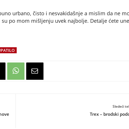
puno urbano, čisto i nesvakidašnje a mislim da ne m
e su po mom mišljenju uvek najbolje. Detalje ćete unet
PATILO
Sledeći te
anove
Trex – brodski pod