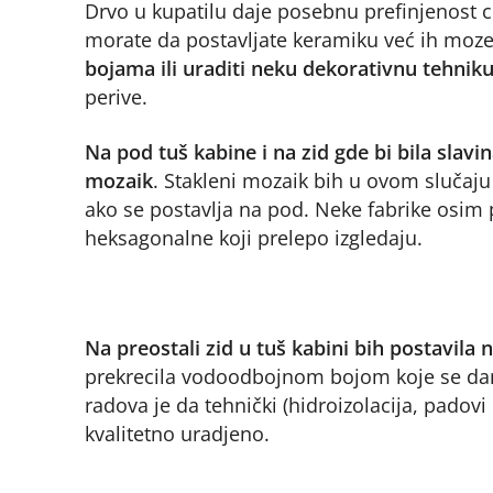
Drvo u kupatilu daje posebnu prefinjenost 
morate da postavljate keramiku već ih moz
bojama ili uraditi neku dekorativnu tehniku
perive.
Na pod tuš kabine i na zid gde bi bila slavin
mozaik
. Stakleni mozaik bih u ovom slučaj
ako se postavlja na pod. Neke fabrike osim
heksagonalne koji prelepo izgledaju.
Na preostali zid u tuš kabini bih postavil
prekrecila vodoodbojnom bojom koje se dan
radova je da tehnički (hidroizolacija, padov
kvalitetno uradjeno.