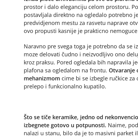
prostor i dalo eleganciju celom prostoru. P
postavljala direktno na ogledalo potrebno je 
predvidjenom mestu za rasvetu naprave otvor
ovo propusti kasnije je prakticno nemoguce 
Naravno pre svega toga je potrebno da se iz
moze delovati čudno i neizvodljivo ono deluj
kroz praksu. Pored ogledala bih napravila je
plafona sa ogledalom na frontu.
Otvaranje o
mehanizmom
cime bi se izbegle ručkice za
prelepo i funkcionalno kupatilo.
Što se tiče keramike, jedno od nekonvencio
izbegnete gotovo u potpunosti.
Naime, pod 
nalazi u stanu, bilo da je to masivni parket