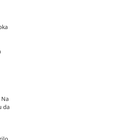
oka
a
Na
u da
rilo