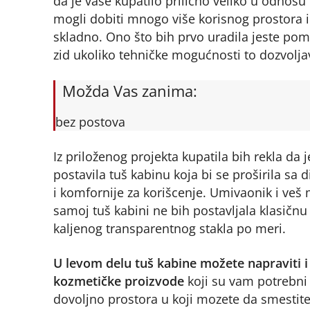
da je vaše kupatilo prilično veliko u odnos
mogli dobiti mnogo više korisnog prostora i
skladno. Ono što bih prvo uradila jeste pom
zid ukoliko tehničke mogućnosti to dozvolja
Možda Vas zanima:
bez postova
Iz priloženog projekta kupatila bih rekla da j
postavila tuš kabinu koja bi se proširila 
i komfornije za korišcenje. Umivaonik i veš
samoj tuš kabini ne bih postavljala klasičnu 
kaljenog transparentnog stakla po meri.
U levom delu tuš kabine možete napraviti i 
kozmetičke proizvode
koji su vam potrebni 
dovoljno prostora u koji mozete da smestit