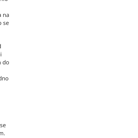
a na
o se
d
i
n do
edno
 se
m.