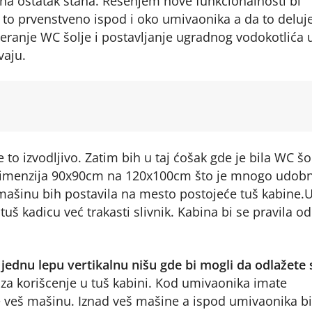
u na ostatak stana. Rešenjem nove funkcionalnosti bi
 to prvenstveno ispod i oko umivaonika a da to deluj
eranje WC šolje i postavljanje ugradnog vodokotlića 
vaju.
e to izvodljivo. Zatim bih u taj ćošak gde je bila WC šo
sa dimenzija 90x90cm na 120x100cm što je mnogo udobn
 mašinu bih postavila na mesto postojeće tuš kabine.
tuš kadicu već trakasti slivnik. Kabina bi se pravila od
jednu lepu vertikalnu nišu gde bi mogli da odlažete 
za korišcenje u tuš kabini. Kod umivaonika imate
e veš mašinu. Iznad veš mašine a ispod umivaonika b