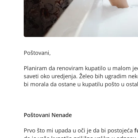
Poštovani,
Planiram da renoviram kupatilo u malom je
saveti oko uredjenja. Želeo bih ugradim nek
bi morala da ostane u kupatilu pošto u ost
Poštovani Nenade
Prvo što mi upada u oči je da bi postojeća
f