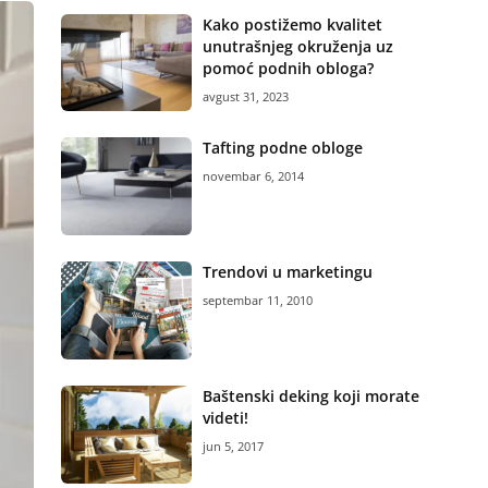
Kako postižemo kvalitet
unutrašnjeg okruženja uz
pomoć podnih obloga?
avgust 31, 2023
Tafting podne obloge
novembar 6, 2014
Trendovi u marketingu
septembar 11, 2010
Baštenski deking koji morate
videti!
jun 5, 2017