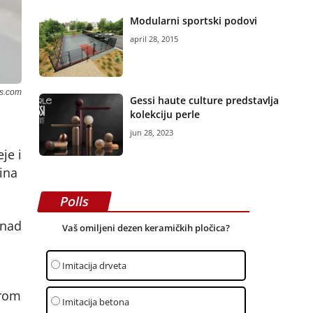
Modularni sportski podovi
april 28, 2015
ls.com
Gessi haute culture predstavlja
kolekciju perle
jun 28, 2023
je i
ina
Polls
nad
Vaš omiljeni dezen keramičkih pločica?
Imitacija drveta
irom
Imitacija betona