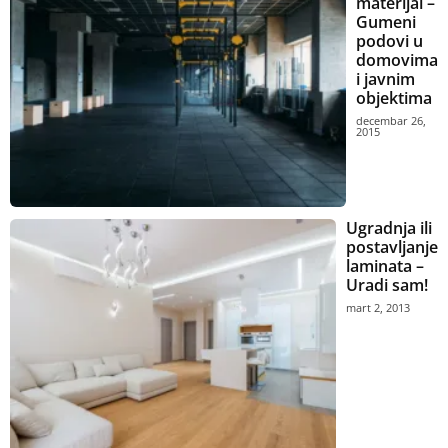
materijal –
Gumeni
podovi u
domovima
i javnim
objektima
decembar 26,
2015
Ugradnja ili
postavljanje
laminata –
Uradi sam!
mart 2, 2013