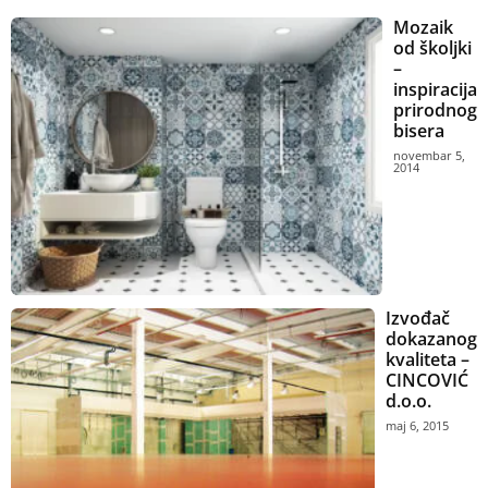
Mozaik
od školjki
–
inspiracija
prirodnog
bisera
novembar 5,
2014
Izvođač
dokazanog
kvaliteta –
CINCOVIĆ
d.o.o.
maj 6, 2015