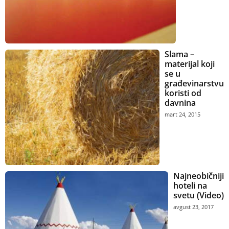
Slama –
materijal koji
se u
građevinarstvu
koristi od
davnina
mart 24, 2015
Najneobičniji
hoteli na
svetu (Video)
avgust 23, 2017