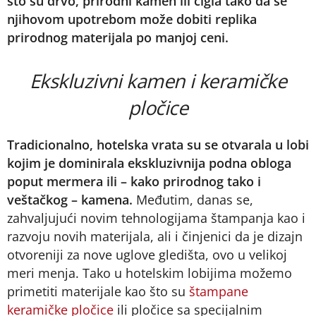
što su drvo, prirodni kamen ili cigla tako da se
njihovom upotrebom može dobiti replika
prirodnog materijala po manjoj ceni.
Ekskluzivni kamen i keramičke
pločice
Tradicionalno, hotelska vrata su se otvarala u lobi
kojim je dominirala ekskluzivnija podna obloga
poput mermera ili – kako prirodnog tako i
veštačkog – kamena.
Međutim, danas se,
zahvaljujući novim tehnologijama štampanja kao i
razvoju novih materijala, ali i činjenici da je dizajn
otvoreniji za nove uglove gledišta, ovo u velikoj
meri menja. Tako u hotelskim lobijima možemo
primetiti materijale kao što su
štampane
keramičke pločice
ili pločice sa specijalnim