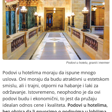
Podovi u hotelu, granit i mermer
Podovi u hotelima moraju da ispune mnogo
uslova. Oni moraju da budu atraktivni u estetskom
smislu, ali i trajni, otporni na habanje i laki za
održavanje. Istovremeno, neophodno je da ovi
podovi budu i ekonomični, to jest da pružaju
idealan odnos cene i kvaliteta.
Podovi u hotelima,
bez obzira da li govorimo o podovima u lobijima,