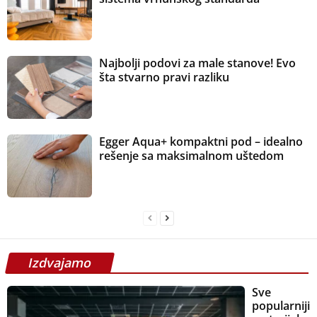
Najbolji podovi za male stanove! Evo
šta stvarno pravi razliku
Egger Aqua+ kompaktni pod – idealno
rešenje sa maksimalnom uštedom
Izdvajamo
Sve
popularniji