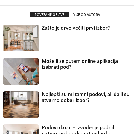
POVEZANE OBJAVE
VIŠE OD AUTORA
Zašto je drvo večiti prvi izbor?
Može li se putem online aplikacija
izabrati pod?
Najlepši su mi tamni podovi, ali da li su
stvarno dobar izbor?
Podovi d.o.o. – Izvođenje podnih
sistema vrhunskog standarda