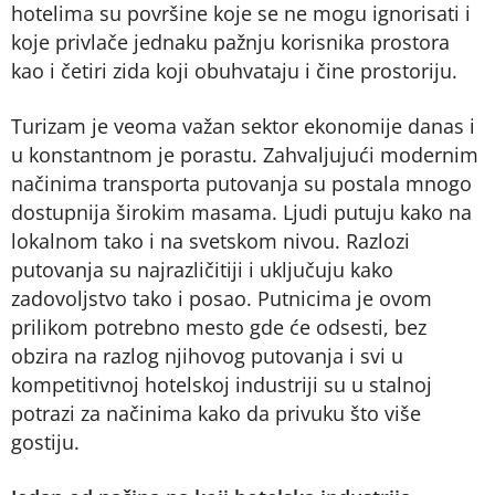
hotelima su površine koje se ne mogu ignorisati i
koje privlače jednaku pažnju korisnika prostora
kao i četiri zida koji obuhvataju i čine prostoriju.
Turizam je veoma važan sektor ekonomije danas i
u konstantnom je porastu. Zahvaljujući modernim
načinima transporta putovanja su postala mnogo
dostupnija širokim masama. Ljudi putuju kako na
lokalnom tako i na svetskom nivou. Razlozi
putovanja su najrazličitiji i uključuju kako
zadovoljstvo tako i posao. Putnicima je ovom
prilikom potrebno mesto gde će odsesti, bez
obzira na razlog njihovog putovanja i svi u
kompetitivnoj hotelskoj industriji su u stalnoj
potrazi za načinima kako da privuku što više
gostiju.