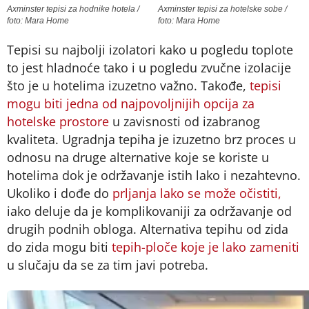
Axminster tepisi za hodnike hotela /
Axminster tepisi za hotelske sobe /
foto: Mara Home
foto: Mara Home
Tepisi su najbolji izolatori kako u pogledu toplote
to jest hladnoće tako i u pogledu zvučne izolacije
što je u hotelima izuzetno važno. Takođe,
tepisi
mogu biti jedna od najpovoljnijih opcija za
hotelske prostore
u zavisnosti od izabranog
kvaliteta. Ugradnja tepiha je izuzetno brz proces u
odnosu na druge alternative koje se koriste u
hotelima dok je održavanje istih lako i nezahtevno.
Ukoliko i dođe do
prljanja lako se može očistiti,
iako deluje da je komplikovaniji za održavanje od
drugih podnih obloga. Alternativa tepihu od zida
do zida mogu biti
tepih-ploče koje je lako zameniti
u slučaju da se za tim javi potreba.