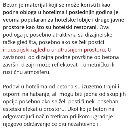
Beton je materijal koji se može koristiti kao
podna obloga u hotelima i poslednjih godina je
veoma popularan za hotelske lobije i druge javne
prostore kao što su hotelski restorani.
Ova
podloga je posebno atraktivna sa dizajnerske
tačke gledišta, posebno ako se želi postići
industrijski izgled u unutrašnjem prostoru
. U
zavisnosti od dizajna podne površine od betona
završni dizajn može reflektovati i umetničku ili
rustičnu atmosferu.
Podovi u hotelima od betona su izuzetno trajni i
otporni na habanje, ali mogu biti jedna od skupljih
opcija posebno ako se želi postići neki poseban
estetski efekat u prostoru. Ukoliko je beton na
odgovarajući način tretiran prilikom ugradnje
njegovo održavanje će biti nezahtevno i