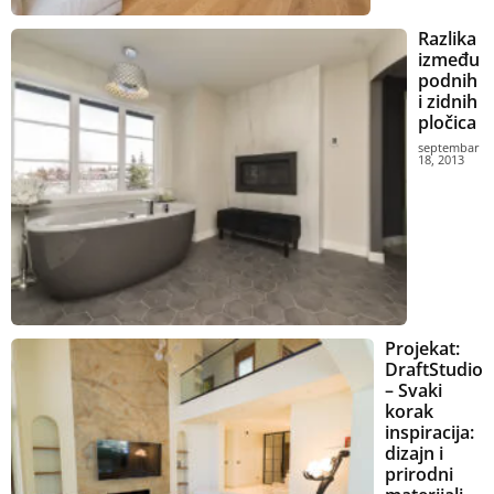
Razlika
između
podnih
i zidnih
pločica
septembar
18, 2013
Projekat:
DraftStudio
– Svaki
korak
inspiracija:
dizajn i
prirodni