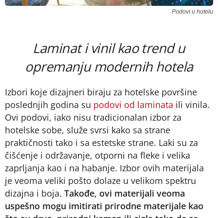
Podovi u hotelu
Laminat i vinil kao trend u
opremanju modernih hotela
Izbori koje dizajneri biraju za hotelske površine
poslednjih godina su
podovi od laminata
ili vinila.
Ovi podovi, iako nisu tradicionalan izbor za
hotelske sobe, služe svrsi kako sa strane
praktičnosti tako i sa estetske strane. Laki su za
čišćenje i održavanje, otporni na fleke i velika
zaprljanja kao i na habanje. Izbor ovih materijala
je veoma veliki pošto dolaze u velikom spektru
dizajna i boja.
Takođe, ovi materijali veoma
uspešno mogu imitirati prirodne materijale kao