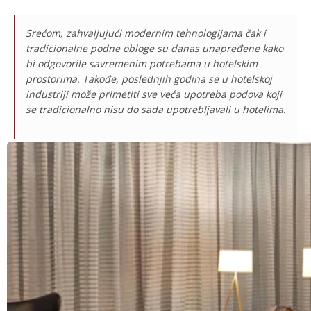
Srećom, zahvaljujući modernim tehnologijama čak i
tradicionalne podne obloge su danas unapređene kako
bi odgovorile savremenim potrebama u hotelskim
prostorima. Takođe, poslednjih godina se u hotelskoj
industriji može primetiti sve veća upotreba podova koji
se tradicionalno nisu do sada upotrebljavali u hotelima.