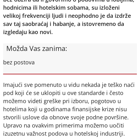
hodnicima ili hotelskim sobama, su izloženi
velikoj frekvenciji ljudi i neophodno je da izdrže
sav taj saobraćaj i habanje, a istovremeno da
izgledaju kao novi.
Možda Vas zanima:
bez postova
Imajući sve pomenuto u vidu nekada je teško naći
pod koji će se uklopiti u ove standarde i često
možemo videti greške pri izboru, pogotovo u
hotelima koji u godinama finansijske krize nisu
stvorili uslove da obnove svoje podne površine.
Upravo na ovakvim primerima možemo uočiti
izuzetnu važnost podova u hotelskoj industriji.