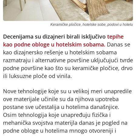
Keramičke pločice, hotelske sobe, podovi u hotelu
Decenijama su dizajneri birali isključivo
tepihe
kao podne obloge u hotelskim sobama.
Danas se
kao dizajnersko rešenje u hotelskim sobama
razmatraju i alternativne površine uključujući tvrde
podne površine kao što su keramičke pločice, drvo
ili luksuzne ploče od vinila.
Nove tehnologije koje su u velikoj meri unapredile
ove materijale učinile su da njihova upotreba
postane sve učestalija u hotelima današnjice.
Osim tehnologija koje unapređuju fizička i
mehanička svojstva materijla danas je pogled na
podne obloge u hotelima mnogo otvoreniji i