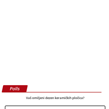
Polls
Vaš omiljeni dezen keramičkih pločica?
Imitacija drveta
Imitacija betona
Imitacija mermera