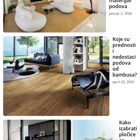
materijali
podova
januar 2, 2026
Koje su
prednosti
i
nedostaci
podova
od
bambusa?
april 25, 2020
Kako
izabrati
pločice