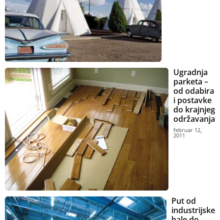
Ugradnja
parketa –
od odabira
i postavke
do krajnjeg
održavanja
februar 12,
2011
Put od
industrijske
hale do