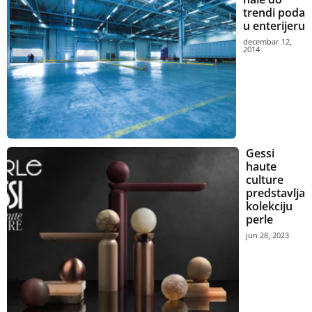
trendi poda
u enterijeru
decembar 12,
2014
Gessi
haute
culture
predstavlja
kolekciju
perle
jun 28, 2023