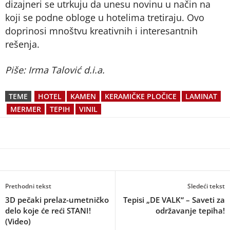
dizajneri se utrkuju da unesu novinu u način na
koji se podne obloge u hotelima tretiraju. Ovo
doprinosi mnoštvu kreativnih i interesantnih
rešenja.
Piše: Irma Talović d.i.a.
TEME
HOTEL
KAMEN
KERAMIČKE PLOČICE
LAMINAT
MERMER
TEPIH
VINIL
Prethodni tekst
Sledeći tekst
3D pečaki prelaz-umetničko
Tepisi „DE VALK“ – Saveti za
delo koje će reći STANI!
održavanje tepiha!
(Video)