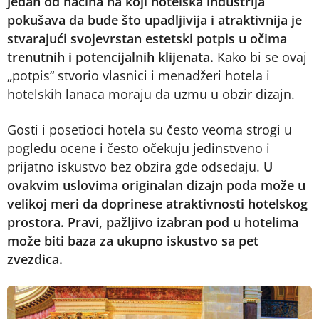
Jedan od načina na koji hotelska industrija
pokušava da bude što upadljivija i atraktivnija je
stvarajući svojevrstan estetski potpis u očima
trenutnih i potencijalnih klijenata.
Kako bi se ovaj
„potpis“ stvorio vlasnici i menadžeri hotela i
hotelskih lanaca moraju da uzmu u obzir dizajn.
Gosti i posetioci hotela su često veoma strogi u
pogledu ocene i često očekuju jedinstveno i
prijatno iskustvo bez obzira gde odsedaju.
U
ovakvim uslovima originalan dizajn poda može u
velikoj meri da doprinese atraktivnosti hotelskog
prostora. Pravi, pažljivo izabran pod u hotelima
može biti baza za ukupno iskustvo sa pet
zvezdica.