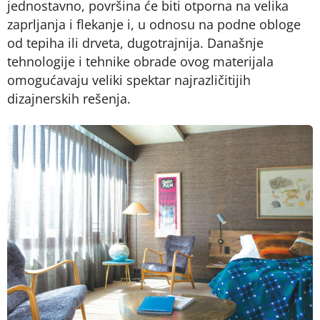
jednostavno, površina će biti otporna na velika
zaprljanja i flekanje i, u odnosu na podne obloge
od tepiha ili drveta, dugotrajnija. Današnje
tehnologije i tehnike obrade ovog materijala
omogućavaju veliki spektar najrazličitijih
dizajnerskih rešenja.