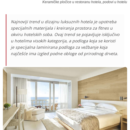
Keramičke pločice u restoranu hotela, podovi u hotelu
Najnoviji trend u dizajnu luksuznih hotela je upotreba
specijalnih materijala i kreiranja prostora za fitnes u
okviru hotelskih soba. Ovaj trend se pojavljuje isključivo
u hotelima visokih kategorija, a podloga koja se koristi
je specijalna laminirana podloga za vežbanje koja
najčešće ima izgled podne obloge od prirodnog drveta.