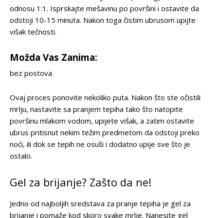
odnosu 1:1. Isprskajte mešavinu po površini i ostavite da
odstoji 10-15 minuta. Nakon toga čistim ubrusom upijte
višak tečnosti.
Možda Vas Zanima:
bez postova
Ovaj proces ponovite nekoliko puta. Nakon što ste očistili
mrlju, nastavite sa pranjem tepiha tako što natopite
površinu mlakom vodom, upijete višak, a zatim ostavite
ubrus pritisnut nekim težim predmetom da odstoji preko
noći, ili dok se tepih ne osuši i dodatno upije sve što je
ostalo.
Gel za brijanje? Zašto da ne!
Jedno od najboljih sredstava za pranje tepiha je gel za
brijanje i pomaže kod skoro svake mrlje. Nanesite gel