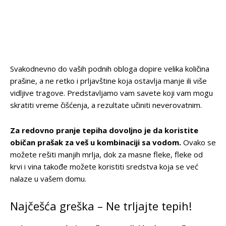
Svakodnevno do vaših podnih obloga dopire velika količina
prašine, a ne retko i prljavštine koja ostavlja manje ili više
vidljive tragove. Predstavljamo vam savete koji vam mogu
skratiti vreme čišćenja, a rezultate učiniti neverovatnim.
Za redovno pranje tepiha dovoljno je da koristite
običan prašak za veš u kombinaciji sa vodom.
Ovako se
možete rešiti manjih mrlja, dok za masne fleke, fleke od
krvi i vina takođe možete koristiti sredstva koja se već
nalaze u vašem domu.
Najčešća greška – Ne trljajte tepih!