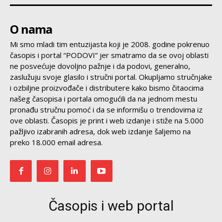
O nama
Mi smo mladi tim entuzijasta koji je 2008. godine pokrenuo
časopis i portal “PODOVI” jer smatramo da se ovoj oblasti
ne posvećuje dovoljno pažnje i da podovi, generalno,
zaslužuju svoje glasilo i stručni portal. Okupljamo stručnjake
i ozbiljne proizvođače i distributere kako bismo čitaocima
našeg časopisa i portala omogućili da na jednom mestu
pronađu stručnu pomoć i da se informišu o trendovima iz
ove oblasti. Časopis je print i web izdanje i stiže na 5.000
pažljivo izabranih adresa, dok web izdanje šaljemo na
preko 18.000 email adresa.
Časopis i web portal