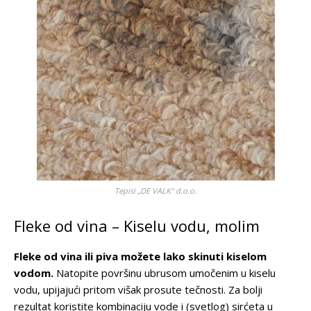
Tepisi „DE VALK“ d.o.o.
Fleke od vina – Kiselu vodu, molim
Fleke od vina ili piva možete lako skinuti kiselom
vodom.
Natopite površinu ubrusom umočenim u kiselu
vodu, upijajući pritom višak prosute tečnosti. Za bolji
rezultat koristite kombinaciju vode i (svetlog) sirćeta u