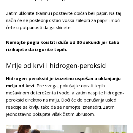
Zatim uklonite tkaninu i postavite običan beli papir. Na taj
način će se poslednji ostaci voska zalepiti za papir i moći
ćete u potpunosti da ga skinete.
Nemojte peglu koistiti duže od 30 sekundi jer tako
rizikujete da izgorite tepih.
Mrlje od krvi i hidrogen-peroksid
Hidrogen-peroksid je izuzetno uspešan u uklanjanju
mrlja od krvi.
Pre svega, pokušajte oprati tepih
mešavinom deterdženta i vode, a zatim naspite hidrogen-
peroksid direktno na mrlju. Doći će do penušanja usled
reakcije sa krvlju tako da se nemojte iznenaditi. Zatim
jednostavno pokupite višak čistim ubrusom.