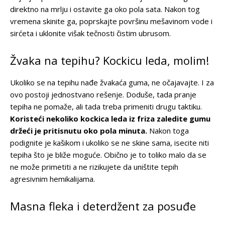
direktno na mrlju i ostavite ga oko pola sata. Nakon tog
vremena skinite ga, poprskajte površinu mešavinom vode i
sirćeta i uklonite višak tečnosti čistim ubrusom.
Žvaka na tepihu? Kockicu leda, molim!
Ukoliko se na tepihu nađe žvakaća guma, ne očajavajte. I za
ovo postoji jednostvano rešenje. Doduše, tada pranje
tepiha ne pomaže, ali tada treba primeniti drugu taktiku.
Koristeći nekoliko kockica leda iz friza zaledite gumu
držeći je pritisnutu oko pola minuta.
Nakon toga
podignite je kašikom i ukoliko se ne skine sama, isecite niti
tepiha što je bliže moguće. Obično je to toliko malo da se
ne može primetiti a ne rizikujete da uništite tepih
agresivnim hemikalijama.
Masna fleka i deterdžent za posuđe