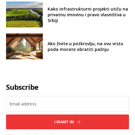
Kako infrastrukturni projekti utiču na
privatnu imovinu i pravo vlasništva u
Srbiji
Ako živite u potkrovlju, na ovu vrstu
poda morate obratiti pažnju
Subscribe
I WANT IN