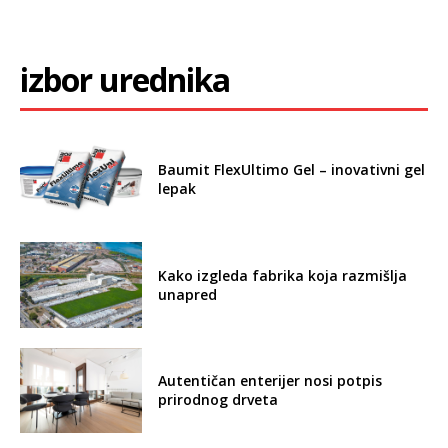
izbor urednika
Baumit FlexUltimo Gel – inovativni gel
lepak
Kako izgleda fabrika koja razmišlja
unapred
Autentičan enterijer nosi potpis
prirodnog drveta