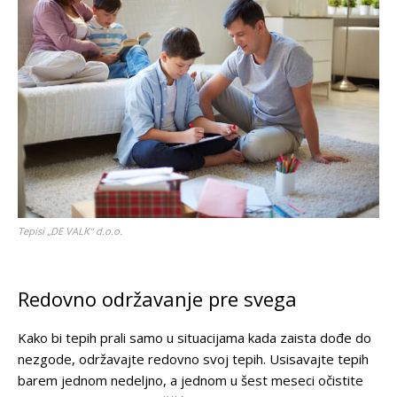
Tepisi „DE VALK“ d.o.o.
Redovno održavanje pre svega
Kako bi tepih prali samo u situacijama kada zaista dođe do
nezgode, održavajte redovno svoj tepih. Usisavajte tepih
barem jednom nedeljno, a jednom u šest meseci očistite