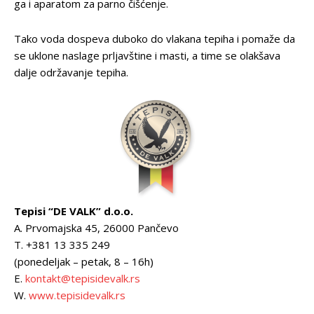
ga i aparatom za parno čišćenje.
Tako voda dospeva duboko do vlakana tepiha i pomaže da
se uklone naslage prljavštine i masti, a time se olakšava
dalje održavanje tepiha.
Tepisi “DE VALK” d.o.o.
A. Prvomajska 45, 26000 Pančevo
T. +381 13 335 249
(ponedeljak – petak, 8 – 16h)
E.
kontakt@tepisidevalk.rs
W.
www.tepisidevalk.rs