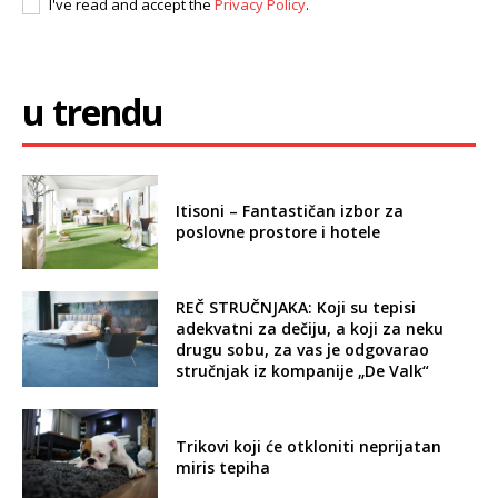
I've read and accept the
Privacy Policy
.
u trendu
Itisoni – Fantastičan izbor za
poslovne prostore i hotele
REČ STRUČNJAKA: Koji su tepisi
adekvatni za dečiju, a koji za neku
drugu sobu, za vas je odgovarao
stručnjak iz kompanije „De Valk“
Trikovi koji će otkloniti neprijatan
miris tepiha