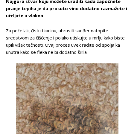
Najgora stvar koju možete uraditi kada započnete
pranje tepiha je da prosuto vino dodatno razmažete i
utrljate u vlakna.
Za početak, čistu tkaninu, ubrus ili sunđer natopite
sredstvom za čišćenje i polako utiskujte u mrlju kako biste
upili višak tečnosti. Ovaj proces uvek radite od spolja ka
unutra kako se fleka ne bi dodatno širila.