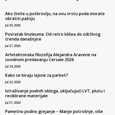
Ako živite u potkrovlju, na ovu vrstu poda morate
obratiti pažnju
Jul 29, 2026
Povratak linoleuma: Od retro klišea do održivog
trenda današnjice
Jul 27, 2026
Arhitektonska filozofija Alejandra Aravene na
uvodnom predavanju Cersaie 2026
Jul 24, 2026
Kako se biraju lajsne za parket?
Jul 23, 2026
Istraživanje podnih obloga, uključujući LVT, plutu i
reciklirane materijale
Jul 21, 2026
Pametno podno grejanje – Manje potrošnje, više