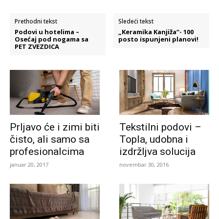
Prethodni tekst
Sledeći tekst
Podovi u hotelima –
„Keramika Kanjiža“- 100
Osećaj pod nogama sa
posto ispunjeni planovi!
PET ZVEZDICA
Prljavo će i zimi biti
Tekstilni podovi –
čisto, ali samo sa
Topla, udobna i
profesionalcima
izdržljva solucija
januar 20, 2017
novembar 30, 2016