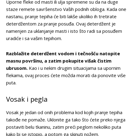
Uporne fleke od masti ili ulja spremene su da na duge
staze remete savršenstvo Vaših podnih obloga. Kada one
nastanu, pranje tepiha će biti lakše ukoliko ih tretirate
deterdžentom za pranje posuđa. Ovaj deterdžent je
namenjen za uklanjanje masti i isto što radi sa posuđem
uradiće i sa vašim tepihom.
Razblažite deterdžent vodom i tečnošću natopite
masnu površinu, a zatim pokupite višak čistim
ubrusom.
Kao i u nekim drugim situacijama sa upornim
flekama, ovaj proces ćete možda morati da ponovite više
puta.
Vosak i pegla
Vosak je jedan od onih problema kod kojih pranje tepiha
takođe ne pomaže. Uklonite ga tako što ćete preko njega
postaviti belu tkaninu, zatim preći peglom nekoliko puta
kako bi se istopio, a potom ga skinuti nožem.