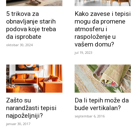
5 trikova za
Kako zavese i tepisi
obnavljanje starih
mogu da promene
podova koje treba
atmosferu i
da isprobate
raspoloženje u
vašem domu?
oktobar 30, 2024
jul 19, 2023
Zašto su
Da li tepih može da
narandžasti tepisi
bude vertikalan?
najpoželjniji?
septembar 6, 2016
januar 30, 2017