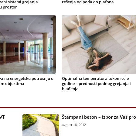
eni sistemi grejanja
rešenja od poda do plafona
u prostor
va na energetsku potrošnju u
Optimalna temperatura tokom cele
im objektima
godine – prednosti podnog grejanja i
hlađenja
LVT
Štampani beton – izbor za Vaš pro
avgust 18, 2012