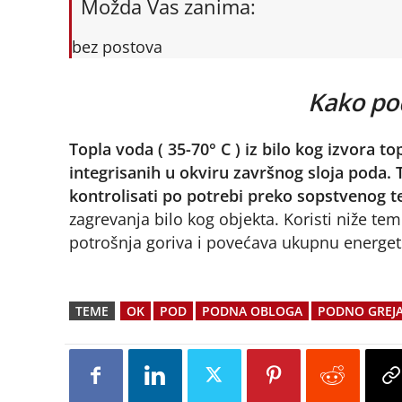
Možda Vas zanima:
bez postova
Kako po
Topla voda ( 35-70° C ) iz bilo kog izvora top
integrisanih u okviru završnog sloja poda.
kontrolisati po potrebi preko sopstvenog 
zagrevanja bilo kog objekta. Koristi niže te
potrošnja goriva i povećava ukupnu energet
TEME
OK
POD
PODNA OBLOGA
PODNO GREJA