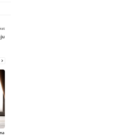
kst
aju
lna