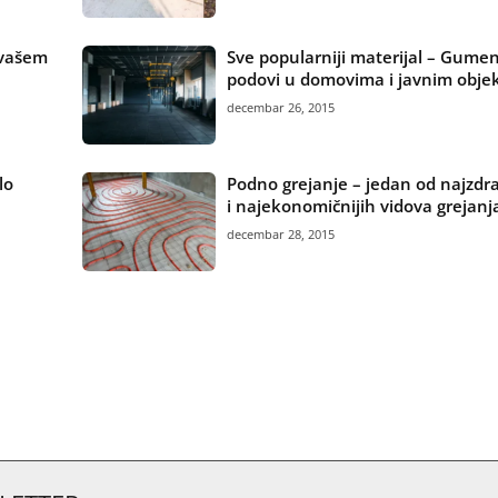
 vašem
Sve popularniji materijal – Gumen
podovi u domovima i javnim obje
decembar 26, 2015
lo
Podno grejanje – jedan od najzdra
i najekonomičnijih vidova grejanj
decembar 28, 2015