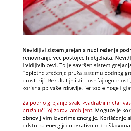
Nevidljivi sistem grejanja nudi rešenja pod
renoviranje već postojećih objekata. Nevidl
i vidljivih cevi. To je savršen sistem grejanj
Toplotno zračenje pruža sistemu podnog gre
prostoriji. Rezultat je isti – osećaj ugodnost
korisna po vaše zdravlje, jer tople noge i gl
Za podno grejanje svaki kvadratni metar vaš
pružajući joj zdravi ambijent.
Moguće je kori
obnovljivim izvorima energije. Korišćenje
odsto na energiji i operativnim troškovima