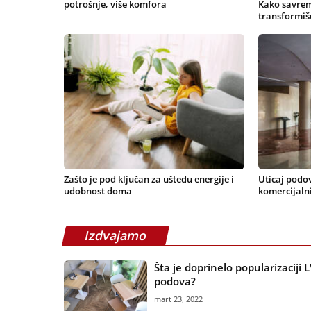
potrošnje, više komfora
Kako savrem
transformiš
Zašto je pod ključan za uštedu energije i
Uticaj podo
udobnost doma
komercijaln
Izdvajamo
Šta je doprinelo popularizaciji 
podova?
mart 23, 2022