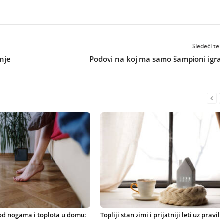
Sledeći te
nje
Podovi na kojima samo šampioni igr
d nogama i toplota u domu:
Topliji stan zimi i prijatniji leti uz pravi