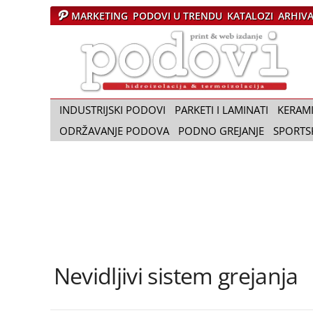
MARKETING
PODOVI U TRENDU
KATALOZI
ARHIV
Č
a
s
o
p
i
INDUSTRIJSKI PODOVI
PARKETI I LAMINATI
KERAM
s
ODRŽAVANJE PODOVA
PODNO GREJANJE
SPORTS
P
o
d
o
v
i
Nevidljivi sistem grejanja