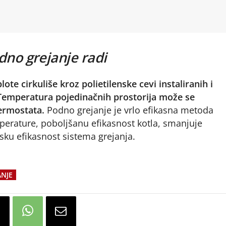
dno grejanje radi
lote cirkuliše kroz polietilenske cevi instaliranih i
 Temperatura pojedinačnih prostorija može se
termostata.
Podno grejanje je vrlo efikasna metoda
mperature, poboljšanu efikasnost kotla, smanjuje
sku efikasnost sistema grejanja.
NJE