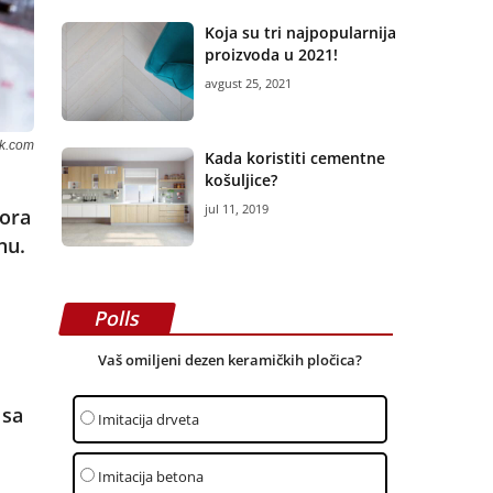
Koja su tri najpopularnija
proizvoda u 2021!
avgust 25, 2021
ik.com
Kada koristiti cementne
košuljice?
jul 11, 2019
tora
nu.
Polls
Vaš omiljeni dezen keramičkih pločica?
 sa
Imitacija drveta
Imitacija betona