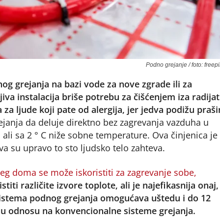
Podno grejanje / foto: freep
nog grejanja na bazi vode za nove zgrade ili za
jiva instalacija briše potrebu za čišćenjem iza radija
a za ljude koji pate od alergija, jer jedva podižu praši
janja da deluje direktno bez zagrevanja vazduha u
i, ali sa 2 ° C niže sobne temperature. Ova činjenica je
ava su upravo to sto ljudsko telo zahteva.
eg doma se može iskoristiti za zagrevanje sobe,
stiti različite izvore toplote, ali je najefikasnija onaj,
 sistema podnog grejanja omogućava uštedu i do 12
 u odnosu na konvencionalne sisteme grejanja.