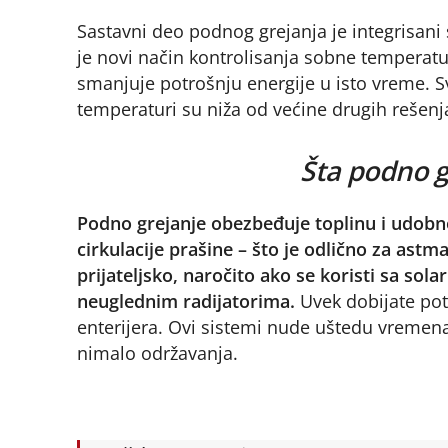
Sastavni deo podnog grejanja je integrisani
je novi način kontrolisanja sobne temperat
smanjuje potrošnju energije u isto vreme. S
temperaturi su niža od većine drugih rešenj
Šta podno g
Podno grejanje obezbeđuje toplinu i udobn
cirkulacije prašine – što je odlično za astm
prijateljsko, naročito ako se koristi sa s
neuglednim radijatorima.
Uvek dobijate pot
enterijera. Ovi sistemi nude uštedu vremena –
nimalo održavanja.