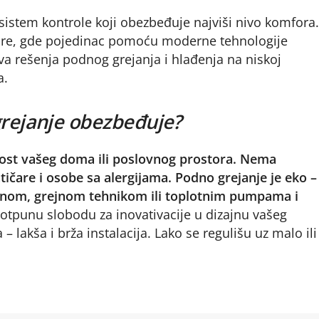
 sistem kontrole koji obezbeđuje najviši nivo komfora
ure, gde pojedinac pomoću moderne tehnologije
va rešenja podnog grejanja i hlađenja na niskoj
a.
rejanje obezbeđuje?
ost vašeg doma ili poslovnog prostora. Nema
atičare i osobe sa alergijama. Podno grejanje je eko –
olarnom, grejnom tehnikom ili toplotnim pumpama i
otpunu slobodu za inovativacije u dizajnu vašeg
 lakša i brža instalacija. Lako se regulišu uz malo ili