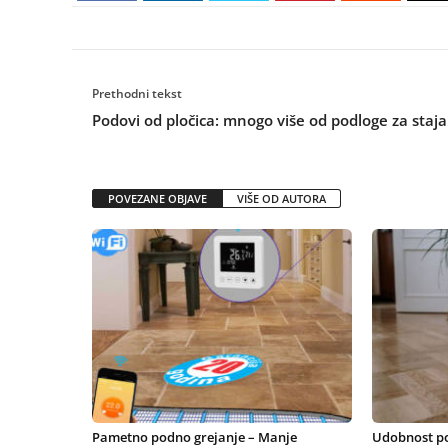
Prethodni tekst
Podovi od pločica: mnogo više od podloge za staja
POVEZANE OBJAVE
VIŠE OD AUTORA
Pametno podno grejanje – Manje
Udobnost po