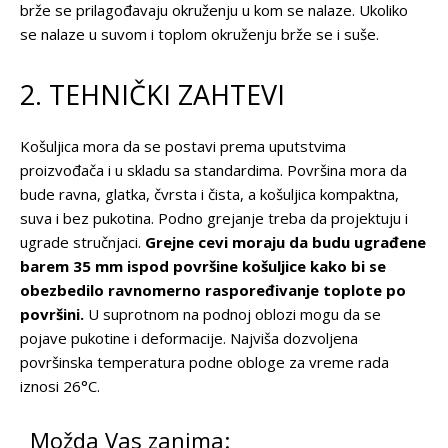
brže se prilagođavaju okruženju u kom se nalaze. Ukoliko
se nalaze u suvom i toplom okruženju brže se i suše.
2. TEHNIČKI ZAHTEVI
Košuljica mora da se postavi prema uputstvima
proizvođača i u skladu sa standardima. Površina mora da
bude ravna, glatka, čvrsta i čista, a košuljica kompaktna,
suva i bez pukotina. Podno grejanje treba da projektuju i
ugrade stručnjaci.
Grejne cevi moraju da budu ugrađene
barem 35 mm ispod površine košuljice kako bi se
obezbedilo ravnomerno raspoređivanje toplote po
površini.
U suprotnom na podnoj oblozi mogu da se
pojave pukotine i deformacije. Najviša dozvoljena
površinska temperatura podne obloge za vreme rada
iznosi 26°C.
Možda Vas zanima: