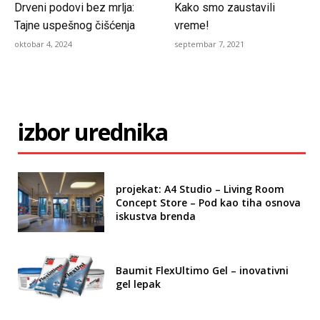
Drveni podovi bez mrlja:
Kako smo zaustavili
Tajne uspešnog čišćenja
vreme!
oktobar 4, 2024
septembar 7, 2021
izbor urednika
projekat: A4 Studio – Living Room
Concept Store – Pod kao tiha osnova
iskustva brenda
Baumit FlexUltimo Gel – inovativni
gel lepak