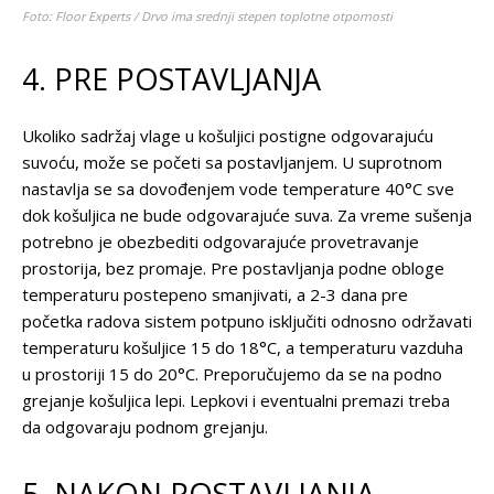
Foto: Floor Experts / Drvo ima srednji stepen toplotne otpornosti
4. PRE POSTAVLJANJA
Ukoliko sadržaj vlage u košuljici postigne odgovarajuću
suvoću, može se početi sa postavljanjem. U suprotnom
nastavlja se sa dovođenjem vode temperature 40°C sve
dok košuljica ne bude odgovarajuće suva. Za vreme sušenja
potrebno je obezbediti odgovarajuće provetravanje
prostorija, bez promaje. Pre postavljanja podne obloge
temperaturu postepeno smanjivati, a 2-3 dana pre
početka radova sistem potpuno isključiti odnosno održavati
temperaturu košuljice 15 do 18°C, a temperaturu vazduha
u prostoriji 15 do 20°C. Preporučujemo da se na podno
grejanje košuljica lepi. Lepkovi i eventualni premazi treba
da odgovaraju podnom grejanju.
5. NAKON POSTAVLJANJA