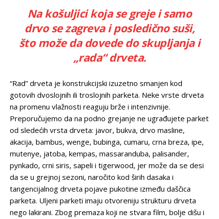
Na košuljici koja se greje i samo
drvo se zagreva i posledično suši,
što može da dovede do skupljanja i
„rada“ drveta.
“Rad” drveta je konstrukcijski izuzetno smanjen kod
gotovih dvoslojnih ili troslojnih parketa. Neke vrste drveta
na promenu vlažnosti reaguju brže i intenzivnije.
Preporučujemo da na podno grejanje ne ugrađujete parket
od sledećih vrsta drveta: javor, bukva, drvo masline,
akacija, bambus, wenge, bubinga, cumaru, crna breza, ipe,
mutenye, jatoba, kempas, massaranduba, palisander,
pynkado, crni siris, sapeli i tigerwood, jer može da se desi
da se u grejnoj sezoni, naročito kod širih dasaka i
tangencijalnog drveta pojave pukotine između daščica
parketa. Uljeni parketi imaju otvoreniju strukturu drveta
nego lakirani. Zbog premaza koji ne stvara film, bolje dišu i