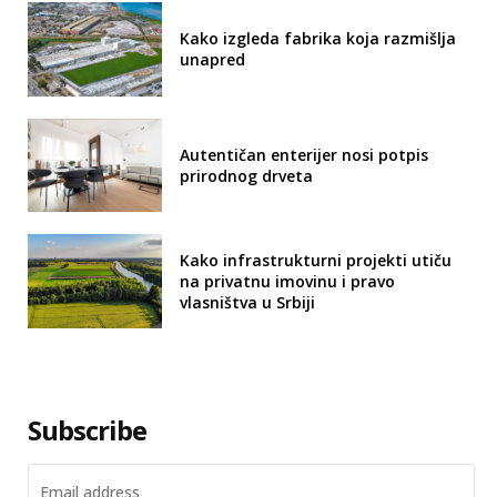
Kako izgleda fabrika koja razmišlja
unapred
Autentičan enterijer nosi potpis
prirodnog drveta
Kako infrastrukturni projekti utiču
na privatnu imovinu i pravo
vlasništva u Srbiji
Subscribe