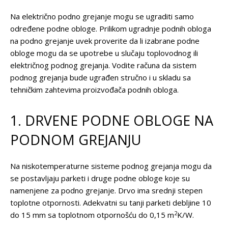
Na električno podno grejanje mogu se ugraditi samo
određene podne obloge. Prilikom ugradnje podnih obloga
na podno grejanje uvek proverite da li izabrane podne
obloge mogu da se upotrebe u slučaju toplovodnog ili
električnog podnog grejanja. Vodite računa da sistem
podnog grejanja bude ugrađen stručno i u skladu sa
tehničkim zahtevima proizvođača podnih obloga.
1. DRVENE PODNE OBLOGE NA
PODNOM GREJANJU
Na niskotemperaturne sisteme podnog grejanja mogu da
se postavljaju parketi i druge podne obloge koje su
namenjene za podno grejanje. Drvo ima srednji stepen
toplotne otpornosti. Adekvatni su tanji parketi debljine 10
2
do 15 mm sa toplotnom otpornošću do 0,15 m
K/W.