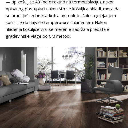
— tip košuljice A3 (ne direktno na termoizolaciju), nakon
opisanog postupka i nakon što se košuljica ohladi, mora da
se uradi još jedan kratkotrajan toplotni šok sa grejanjem
košuljice do najviše temperature i hlađenjem. Nakon
hlađenja košuljice vrši se merenje sadržaja preostale
građevinske vlage po CM metodi.