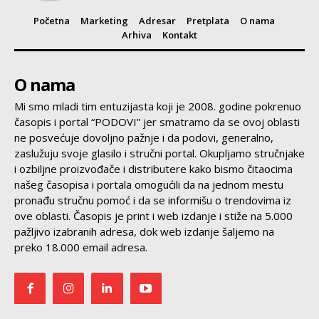
Početna
Marketing
Adresar
Pretplata
O nama
Arhiva
Kontakt
O nama
Mi smo mladi tim entuzijasta koji je 2008. godine pokrenuo
časopis i portal “PODOVI” jer smatramo da se ovoj oblasti
ne posvećuje dovoljno pažnje i da podovi, generalno,
zaslužuju svoje glasilo i stručni portal. Okupljamo stručnjake
i ozbiljne proizvođače i distributere kako bismo čitaocima
našeg časopisa i portala omogućili da na jednom mestu
pronađu stručnu pomoć i da se informišu o trendovima iz
ove oblasti. Časopis je print i web izdanje i stiže na 5.000
pažljivo izabranih adresa, dok web izdanje šaljemo na
preko 18.000 email adresa.