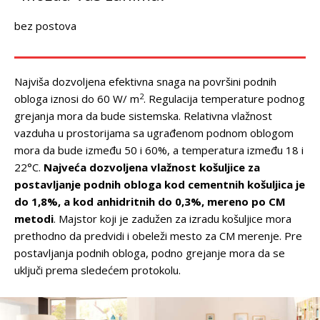
bez postova
Najviša dozvoljena efektivna snaga na površini podnih
2
obloga iznosi do 60 W/ m
. Regulacija temperature podnog
grejanja mora da bude sistemska. Relativna vlažnost
vazduha u prostorijama sa ugrađenom podnom oblogom
mora da bude između 50 i 60%, a temperatura između 18 i
22°C.
Najveća dozvoljena vlažnost košuljice za
postavljanje podnih obloga kod cementnih košuljica je
do 1,8%, a kod anhidritnih do 0,3%, mereno po CM
metodi
. Majstor koji je zadužen za izradu košuljice mora
prethodno da predvidi i obeleži mesto za CM merenje. Pre
postavljanja podnih obloga, podno grejanje mora da se
uključi prema sledećem protokolu.