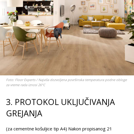
Foto: Floor Experts / Najviša dozvoljena površinska temperatura podne obloge
za vreme rada iznosi 26°C
3. PROTOKOL UKLJUČIVANJA
GREJANJA
(za cementne košuljice tip A4) Nakon propisanog 21