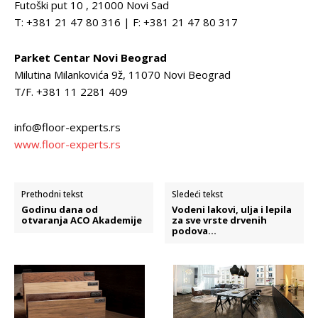
Futoški put 10 , 21000 Novi Sad
T: +381 21 47 80 316 | F: +381 21 47 80 317
Parket Centar Novi Beograd
Milutina Milankovića 9ž, 11070 Novi Beograd
T/F. +381 11 2281 409
info@floor-experts.rs
www.floor-experts.rs
Prethodni tekst
Sledeći tekst
Godinu dana od
Vodeni lakovi, ulja i lepila
otvaranja ACO Akademije
za sve vrste drvenih
podova…