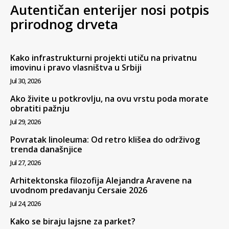
Autentičan enterijer nosi potpis
prirodnog drveta
Kako infrastrukturni projekti utiču na privatnu
imovinu i pravo vlasništva u Srbiji
Jul 30, 2026
Ako živite u potkrovlju, na ovu vrstu poda morate
obratiti pažnju
Jul 29, 2026
Povratak linoleuma: Od retro klišea do održivog
trenda današnjice
Jul 27, 2026
Arhitektonska filozofija Alejandra Aravene na
uvodnom predavanju Cersaie 2026
Jul 24, 2026
Kako se biraju lajsne za parket?