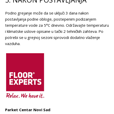
Podno grejanje može da se uključi 3 dana nakon
postavljanja podne obloge, postepenim podizanjem
temperature vode za 5°C dnevno. Održavajte temperaturu
i klimatske uslove opisane u tački 2 tehničkih zahteva. Po
potrebi se u grejnoj sezoni sprovodi dodatno vlaženje
vazduha.
Parket Centar Novi Sad